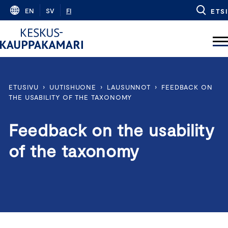
Skip
EN
SV
FI
ETSI
to
content
ETUSIVU
›
UUTISHUONE
›
LAUSUNNOT
›
FEEDBACK ON
THE USABILITY OF THE TAXONOMY
Feedback on the usability
of the taxonomy