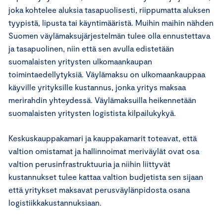
joka kohtelee aluksia tasapuolisesti, riippumatta aluksen
tyypistä, lipusta tai käyntimääristä. Muihin maihin nähden
Suomen väylämaksujärjestelmän tulee olla ennustettava
ja tasapuolinen, niin että sen avulla edistetään
suomalaisten yritysten ulkomaankaupan
toimintaedellytyksiä. Väylämaksu on ulkomaankauppaa
käyville yrityksille kustannus, jonka yritys maksaa
merirahdin yhteydessä. Väylämaksuilla heikennetään
suomalaisten yritysten logistista kilpailukykyä.
Keskuskauppakamari ja kauppakamarit toteavat, että
valtion omistamat ja hallinnoimat meriväylät ovat osa
valtion perusinfrastruktuuria ja niihin liittyvät
kustannukset tulee kattaa valtion budjetista sen sijaan
että yritykset maksavat perusväylänpidosta osana
logistiikkakustannuksiaan.