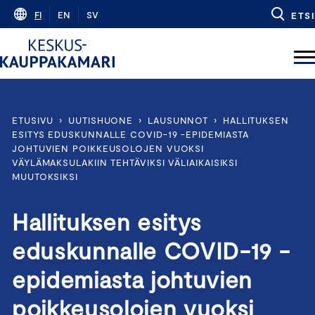
Skip
FI
EN
SV
ETSI
to
content
ETUSIVU
›
UUTISHUONE
›
LAUSUNNOT
›
HALLITUKSEN
ESITYS EDUSKUNNALLE COVID-19 -EPIDEMIASTA
JOHTUVIEN POIKKEUSOLOJEN VUOKSI
VÄYLÄMAKSULAKIIN TEHTÄVIKSI VÄLIAIKAISIKSI
MUUTOKSIKSI
Hallituksen esitys
eduskunnalle COVID-19 -
epidemiasta johtuvien
poikkeusolojen vuoksi