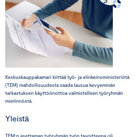
Keskuskauppakamari kiittää työ- ja elinkeinoministeriötä
(TEM) mahdollisuudesta saada lausua kevyemmän
tarkastuksen käyttöönottoa valmistelleen työryhmän
mietinnöstä.
Yleistä
TEM:n asettaman työryhmän työn tavoitteena oli