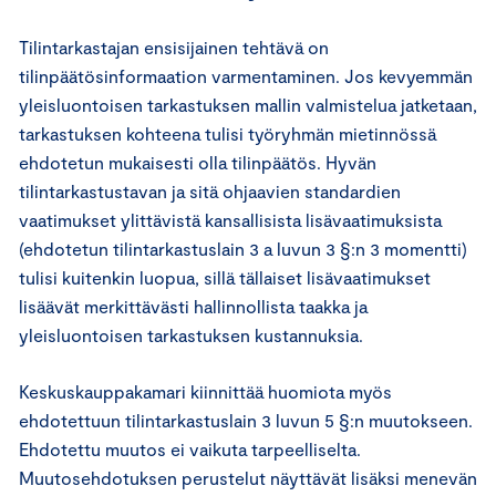
Tilintarkastajan ensisijainen tehtävä on
tilinpäätösinformaation varmentaminen. Jos kevyemmän
yleisluontoisen tarkastuksen mallin valmistelua jatketaan,
tarkastuksen kohteena tulisi työryhmän mietinnössä
ehdotetun mukaisesti olla tilinpäätös. Hyvän
tilintarkastustavan ja sitä ohjaavien standardien
vaatimukset ylittävistä kansallisista lisävaatimuksista
(ehdotetun tilintarkastuslain 3 a luvun 3 §:n 3 momentti)
tulisi kuitenkin luopua, sillä tällaiset lisävaatimukset
lisäävät merkittävästi hallinnollista taakka ja
yleisluontoisen tarkastuksen kustannuksia.
Keskuskauppakamari kiinnittää huomiota myös
ehdotettuun tilintarkastuslain 3 luvun 5 §:n muutokseen.
Ehdotettu muutos ei vaikuta tarpeelliselta.
Muutosehdotuksen perustelut näyttävät lisäksi menevän