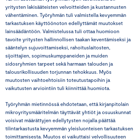
yritysten lakisääteisten velvoitteiden ja kustannusten
vähentäminen. Työryhmän tuli valmistella kevyemmän
tarkastuksen käyttöönoton edellyttämät muutokset
lainsäädäntöön. Valmistelussa tuli ottaa huomioon
tavoite yritysten hallinnollisen taakan keventämiseksi ja
sääntelyn sujuvoittamiseksi, rahoituslaitosten,
sijoittajien, sopimuskumppaneiden ja muiden
sidosryhmien tarpeet sekä harmaan talouden ja
talousrikollisuuden torjunnan tehokkuus. Myös
muutosten vaihtoehtoisiin toteutustapoihin ja
vaikutusten arviointiin tuli kiinnittää huomiota.
Työryhmän mietinnössä ehdotetaan, että kirjanpitolain
mikroyritysmääritelmän täyttävät yhtiöt ja osuuskunnat
voisivat määrättyjen edellytysten nojalla päättää
tilintarkastusta kevyemmän yleisluonteisen tarkastuksen
toimittamisesta. Muutos ei vaikuttaisi velvollisuuteen