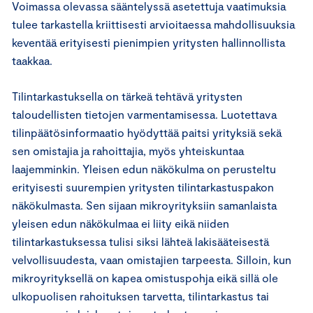
Voimassa olevassa sääntelyssä asetettuja vaatimuksia
tulee tarkastella kriittisesti arvioitaessa mahdollisuuksia
keventää erityisesti pienimpien yritysten hallinnollista
taakkaa.
Tilintarkastuksella on tärkeä tehtävä yritysten
taloudellisten tietojen varmentamisessa. Luotettava
tilinpäätösinformaatio hyödyttää paitsi yrityksiä sekä
sen omistajia ja rahoittajia, myös yhteiskuntaa
laajemminkin. Yleisen edun näkökulma on perusteltu
erityisesti suurempien yritysten tilintarkastuspakon
näkökulmasta. Sen sijaan mikroyrityksiin samanlaista
yleisen edun näkökulmaa ei liity eikä niiden
tilintarkastuksessa tulisi siksi lähteä lakisääteisestä
velvollisuudesta, vaan omistajien tarpeesta. Silloin, kun
mikroyrityksellä on kapea omistuspohja eikä sillä ole
ulkopuolisen rahoituksen tarvetta, tilintarkastus tai