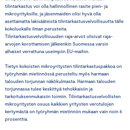
tilintarkastus voi olla hallinnollinen rasite pien- ja
mikroyrityksille, ja jäsenmaiden olisi hyvä olla
asettamatta lakisääteistä tilintarkastusvelvollisuutta tälle
kokoluokalle ilman perusteita.
Tilintarkastusvelvollisuuden raja-arvot olisivat raja-
arvojen korottamisen jälkeenkin Suomessa varsin
alhaiset verrattuna useimpiin EU-maihin.
Tietyn kokoisten mikroyritysten tilintarkastuspakkoa on
työryhmän mietinnössä perusteltu myös harmaan
talouden torjunnan näkökulmasta. Harmaan talouden
torjunnassa tulee keskittyä tehokkaisiin ja
tarkoituksenmukaisiin toimiin. Tilintarkastusvelvollisten
mikroyritysten osuus kaikkien yritysten verotulojen
kertymästä on työryhmän mietinnön mukaan vain noin 6
prosenttia.