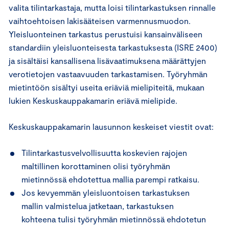
valita tilintarkastaja, mutta loisi tilintarkastuksen rinnalle
vaihtoehtoisen lakisääteisen varmennusmuodon.
Yleisluonteinen tarkastus perustuisi kansainväliseen
standardiin yleisluonteisesta tarkastuksesta (ISRE 2400)
ja sisältäisi kansallisena lisävaatimuksena määrättyjen
verotietojen vastaavuuden tarkastamisen. Työryhmän
mietintöön sisältyi useita eriäviä mielipiteitä, mukaan
lukien Keskuskauppakamarin eriävä mielipide.
Keskuskauppakamarin lausunnon keskeiset viestit ovat:
Tilintarkastusvelvollisuutta koskevien rajojen
maltillinen korottaminen olisi työryhmän
mietinnössä ehdotettua mallia parempi ratkaisu.
Jos kevyemmän yleisluontoisen tarkastuksen
mallin valmistelua jatketaan, tarkastuksen
kohteena tulisi työryhmän mietinnössä ehdotetun