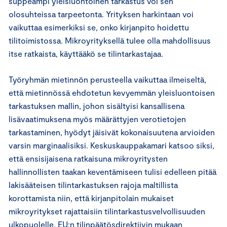
suppeampi yleisluontoinen tarkastus voi sen
olosuhteissa tarpeetonta. Yrityksen harkintaan voi
vaikuttaa esimerkiksi se, onko kirjanpito hoidettu
tilitoimistossa. Mikroyrityksellä tulee olla mahdollisuus
itse ratkaista, käyttääkö se tilintarkastajaa.
Työryhmän mietinnön perusteella vaikuttaa ilmeiseltä,
että mietinnössä ehdotetun kevyemmän yleisluontoisen
tarkastuksen mallin, johon sisältyisi kansallisena
lisävaatimuksena myös määrättyjen verotietojen
tarkastaminen, hyödyt jäisivät kokonaisuutena arvioiden
varsin marginaalisiksi. Keskuskauppakamari katsoo siksi,
että ensisijaisena ratkaisuna mikroyritysten
hallinnollisten taakan keventämiseen tulisi edelleen pitää
lakisääteisen tilintarkastuksen rajoja maltillista
korottamista niin, että kirjanpitolain mukaiset
mikroyritykset rajattaisiin tilintarkastusvelvollisuuden
ulkopuolelle. EU:n tilinpäätösdirektiivin mukaan