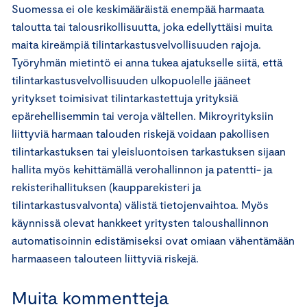
Suomessa ei ole keskimääräistä enempää harmaata
taloutta tai talousrikollisuutta, joka edellyttäisi muita
maita kireämpiä tilintarkastusvelvollisuuden rajoja.
Työryhmän mietintö ei anna tukea ajatukselle siitä, että
tilintarkastusvelvollisuuden ulkopuolelle jääneet
yritykset toimisivat tilintarkastettuja yrityksiä
epärehellisemmin tai veroja vältellen. Mikroyrityksiin
liittyviä harmaan talouden riskejä voidaan pakollisen
tilintarkastuksen tai yleisluontoisen tarkastuksen sijaan
hallita myös kehittämällä verohallinnon ja patentti- ja
rekisterihallituksen (kaupparekisteri ja
tilintarkastusvalvonta) välistä tietojenvaihtoa. Myös
käynnissä olevat hankkeet yritysten taloushallinnon
automatisoinnin edistämiseksi ovat omiaan vähentämään
harmaaseen talouteen liittyviä riskejä.
Muita kommentteja