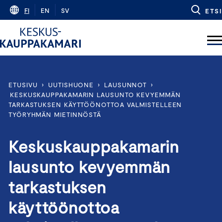
Skip
FI
EN
SV
ETSI
to
content
ETUSIVU
›
UUTISHUONE
›
LAUSUNNOT
›
KESKUSKAUPPAKAMARIN LAUSUNTO KEVYEMMÄN
TARKASTUKSEN KÄYTTÖÖNOTTOA VALMISTELLEEN
TYÖRYHMÄN MIETINNÖSTÄ
Keskuskauppakamarin
lausunto kevyemmän
tarkastuksen
käyttöönottoa