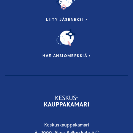
LIITY JÄSENEKSI ›
HAE ANSIOMERKKIÄ ›
Keskuskauppakamari
PL 1000, Alvar Aallon katu 5 C