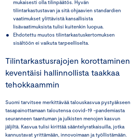
mukaisesti olla tilinpäätös. Hyvän
tilintarkastustavan ja sitä ohjaavien standardien
vaatimukset ylittävistä kansallisista
lisävaatimuksista tulisi kuitenkin luopua.
Ehdotettu muutos tilintarkastuskertomuksen
sisältöön ei vaikuta tarpeelliselta.
Tilintarkastusrajojen korottaminen
keventäisi hallinnollista taakkaa
tehokkaammin
Suomi tarvitsee merkittävää talouskasvua pystyäkseen
tasapainottamaan taloutensa covid-19 -pandemiasta
seuranneen taantuman ja julkisten menojen kasvun
jäljiltä. Kasvua tulisi kirittää sääntelyratkaisuilla, jotka
kannustavat yrittämään, innovoimaan ja työllistämään.