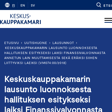
Skip
FI
EN
SV
ETSI
to
content
ETUSIVU
›
UUTISHUONE
›
LAUSUNNOT
›
KESKUSKAUPPAKAMARIN LAUSUNTO LUONNOKSESTA
HALLITUKSEN ESITYKSEKSI LAIKSI FINANSSIVALVONNASTA
ANNETUN LAIN MUUTTAMISESTA SEKÄ ERÄIKSI SIIHEN
LIITTYVIKSI LAEIKSI (VM074:00/2018)
Keskuskauppakamarin
lausunto luonnoksesta
hallituksen esitykseksi
laiksi Finanssivalvonnasta