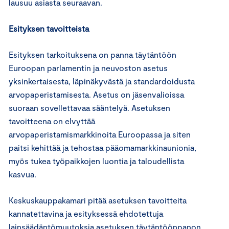
lausuu asiasta seuraavan.
Esityksen tavoitteista
Esityksen tarkoituksena on panna täytäntöön
Euroopan parlamentin ja neuvoston asetus
yksinkertaisesta, läpinäkyvästä ja standardoidusta
arvopaperistamisesta. Asetus on jäsenvalioissa
suoraan sovellettavaa sääntelyä. Asetuksen
tavoitteena on elvyttää
arvopaperistamismarkkinoita Euroopassa ja siten
paitsi kehittää ja tehostaa pääomamarkkinaunionia,
myös tukea työpaikkojen luontia ja taloudellista
kasvua.
Keskuskauppakamari pitää asetuksen tavoitteita
kannatettavina ja esityksessä ehdotettuja
lainsäädäntömuutoksia asetuksen täytäntöönpanon