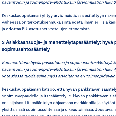
havaintoihin ja toimenpide-ehdotuksiin (arviomuistion luku 3
Keskuskauppakamari yhtyy arviomuistiossa esitettyyn näkemy
vaiheessa on tarkoituksenmukaisinta edetä ilman erillisiä kan
ja odottaa EU-asetusneuvottelujen etenemistä.
3 Asiakkaansuoja- ja menettelytapasääntely: hyvä 
sopimusehtosääntely
Kommenttinne hyvää pankkitapaa ja sopimusehtosääntelyä ko
havaintoihin ja toimenpide-ehdotuksiin (arviomuistion luku 4)
yhteydessä tuoda esille myös arvioitanne eri toimenpidevaih
Keskuskauppakamari katsoo, että hyvän pankkitavan sääntelys
sopimusvapaudelle ja itsesääntelylle. Hyvän pankkitavan sisä
ensisijaisesti itsesääntelyn ohjaamana markkinoilla ja käytän
yksittäisissä sopimussuhteissa ja oikeustoimissa. Joustava 
toimintaympäristön muutosten huomioon ottamisen itsesään