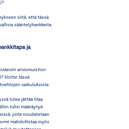
)?
kseen siitä, että tässä
sallisia sääntelyhankkeita
pankkitapa ja
skeviin arviomuistion
? Voitte tässä
toehtojen vaikutuksista.
sä tulee jättää tilaa
llön tulisi määräytyä
teissä, joita noudatetaan
normi mahdollistaa myös
telyä muutettaessa.