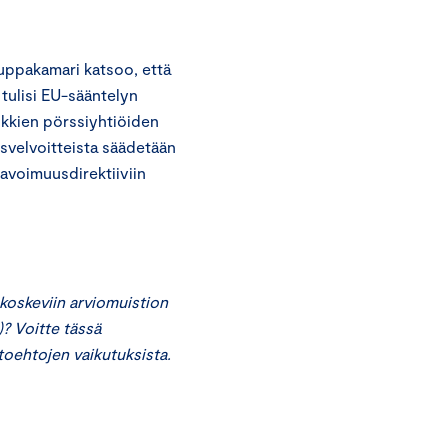
uppakamari katsoo, että
 tulisi EU-sääntelyn
ikkien pörssiyhtiöiden
misvelvoitteista säädetään
 avoimuusdirektiiviin
koskeviin arviomuistion
? Voitte tässä
toehtojen vaikutuksista.