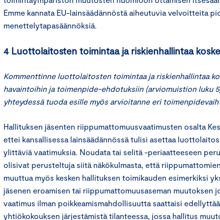
Emme kannata EU-lainsäädännöstä aiheutuvia velvoitteita p
menettelytapasäännöksiä.
4 Luottolaitosten toimintaa ja riskienhallintaa kosk
Kommenttinne luottolaitosten toimintaa ja riskienhallintaa ko
havaintoihin ja toimenpide-ehdotuksiin (arviomuistion luku 5)
yhteydessä tuoda esille myös arvioitanne eri toimenpidevaih
Hallituksen jäsenten riippumattomuusvaatimusten osalta Ke
ettei kansallisessa lainsäädännössä tulisi asettaa luottolaitos
ylittäviä vaatimuksia. Noudata tai selitä -periaatteeseen pe
olisivat perusteltuja siitä näkökulmasta, että riippumattomie
muuttua myös kesken hallituksen toimikauden esimerkiksi yks
jäsenen eroamisen tai riippumattomuusaseman muutoksen j
vaatimus ilman poikkeamismahdollisuutta saattaisi edellyttää
yhtiökokouksen järjestämistä tilanteessa, jossa hallitus muuto