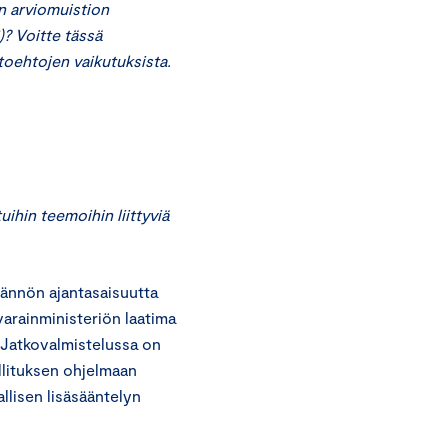
n arviomuistion
)? Voitte tässä
toehtojen vaikutuksista.
uihin teemoihin liittyviä
dännön ajantasaisuutta
varainministeriön laatima
. Jatkovalmistelussa on
llituksen ohjelmaan
allisen lisäsääntelyn