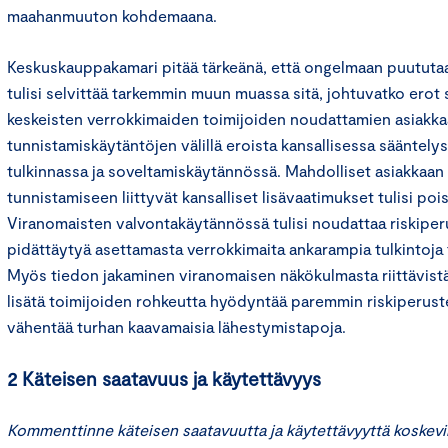
maahanmuuton kohdemaana.
Keskuskauppakamari pitää tärkeänä, että ongelmaan puututaa
tulisi selvittää tarkemmin muun muassa sitä, johtuvatko erot 
keskeisten verrokkimaiden toimijoiden noudattamien asiakka
tunnistamiskäytäntöjen välillä eroista kansallisessa sääntelys
tulkinnassa ja soveltamiskäytännössä. Mahdolliset asiakkaan
tunnistamiseen liittyvät kansalliset lisävaatimukset tulisi po
Viranomaisten valvontakäytännössä tulisi noudattaa riskiper
pidättäytyä asettamasta verrokkimaita ankarampia tulkintoja 
Myös tiedon jakaminen viranomaisen näkökulmasta riittävistä
lisätä toimijoiden rohkeutta hyödyntää paremmin riskiperuste
vähentää turhan kaavamaisia lähestymistapoja.
2 Käteisen saatavuus ja käytettävyys
Kommenttinne käteisen saatavuutta ja käytettävyyttä koskevi