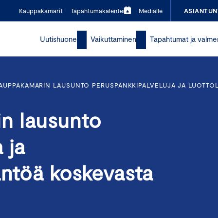
Kauppakamarit
Tapahtumakalenteri
Medialle
ASIANTUN
Uutishuone
Vaikuttaminen
Tapahtumat ja valme
AUPPAKAMARIN LAUSUNTO PERUSPANKKIPALVELUJA JA LUOTTOL
n lausunto
 ja
äntöä koskevasta