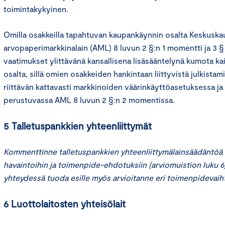
toimintakykyinen.
Omilla osakkeilla tapahtuvan kaupankäynnin osalta Keskuska
arvopaperimarkkinalain (AML) 8 luvun 2 §:n 1 momentti ja 3 §
vaatimukset ylittävänä kansallisena lisäsääntelynä kumota ka
osalta, sillä omien osakkeiden hankintaan liittyvistä julkista
riittävän kattavasti markkinoiden väärinkäyttöasetuksessa ja
perustuvassa AML 8 luvun 2 §:n 2 momentissa.
5 Talletuspankkien yhteenliittymät
Kommenttinne talletuspankkien yhteenliittymälainsäädäntöä 
havaintoihin ja toimenpide-ehdotuksiin (arviomuistion luku 6)
yhteydessä tuoda esille myös arvioitanne eri toimenpidevaih
6 Luottolaitosten yhteisölait