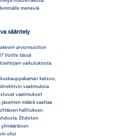
idemmälle meneviä
eva sääntely
skeviin arviomuistion
? Voitte tässä
toehtojen vaikutuksista.
skuskauppakamari katsoo,
direktiivin vaatimuksia
rustuvat vaatimukset
n jäsenten määrä saattaa
ittäisen hallituksen
ohdosta. Ehdoton
 ylimääräisen
in olisi