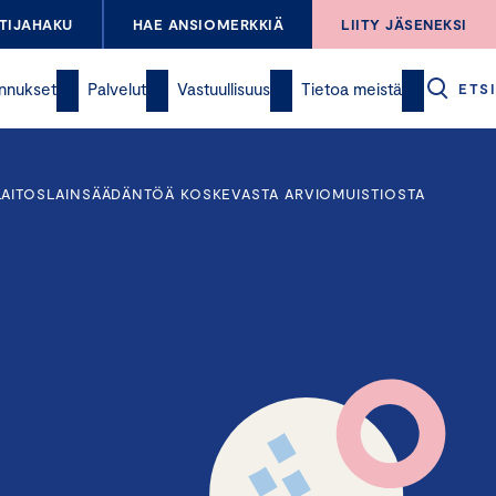
TIJAHAKU
HAE ANSIOMERKKIÄ
LIITY JÄSENEKSI
nnukset
Palvelut
Vastuullisuus
Tietoa meistä
ETSI
AITOSLAINSÄÄDÄNTÖÄ KOSKEVASTA ARVIOMUISTIOSTA