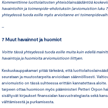
Kommenttinne luottolaitosten yhteisölainsäädäntöä koskevii
havaintoihin ja toimenpide-ehdotuksiin (arviomuistion luku 7
yhteydessä tuoda esille myös arvioitanne eri toimenpidevaih
–
7 Muut havainnot ja huomiot
Voitte tässä yhteydessä tuoda esille muita kuin edellä mainitt
havaintoja ja huomioita arviomuistioon liittyen.
Keskuskauppakamari pitää tärkeänä, että luottolaitoslainsää
seurataan ja muutostarpeita arvioidaan säännöllisesti. Valtio
arviomuistio on tässä suhteessa erittäin kannatettava aloite
tarpeen ottaa huomioon myös pääministeri Petteri Orpon ha
sisältyvät kirjaukset finanssialan kasvustrategiasta sekä kans
välttämisestä ja purkamisesta.