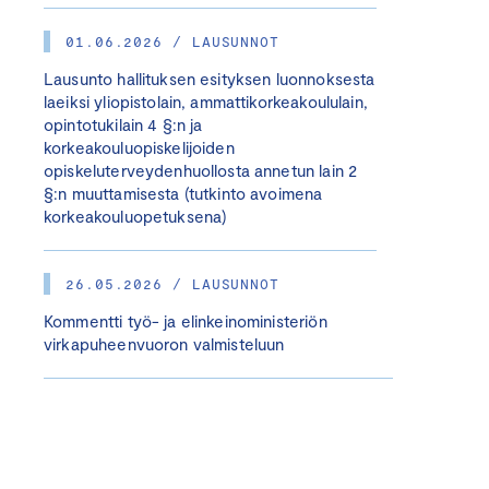
01.06.2026 / LAUSUNNOT
Lausunto hallituksen esityksen luonnoksesta
laeiksi yliopistolain, ammattikorkeakoululain,
opintotukilain 4 §:n ja
korkeakouluopiskelijoiden
opiskeluterveydenhuollosta annetun lain 2
§:n muuttamisesta (tutkinto avoimena
korkeakouluopetuksena)
26.05.2026 / LAUSUNNOT
Kommentti työ- ja elinkeinoministeriön
virkapuheenvuoron valmisteluun