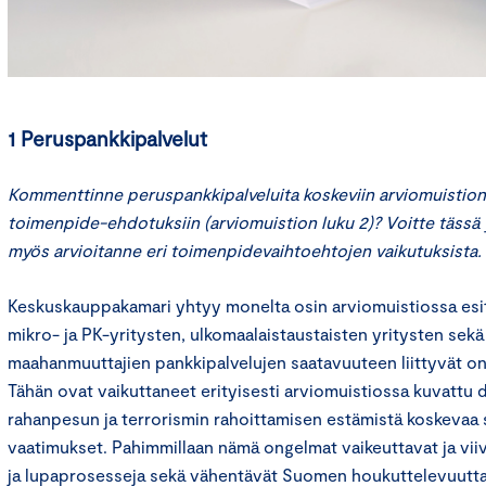
1 Peruspankkipalvelut
Kommenttinne peruspankkipalveluita koskeviin arviomuistion 
toimenpide-ehdotuksiin (arviomuistion luku 2)? Voitte tässä 
myös arvioitanne eri toimenpidevaihtoehtojen vaikutuksista.
Keskuskauppakamari yhtyy monelta osin arviomuistiossa esite
mikro- ja PK-yritysten, ulkomaalaistaustaisten yritysten sekä
maahanmuuttajien pankkipalvelujen saatavuuteen liittyvät on
Tähän ovat vaikuttaneet erityisesti arviomuistiossa kuvattu 
rahanpesun ja terrorismin rahoittamisen estämistä koskevaa
vaatimukset. Pahimmillaan nämä ongelmat vaikeuttavat ja viiv
ja lupaprosesseja sekä vähentävät Suomen houkuttelevuutta 