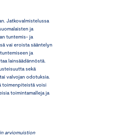
n. Jatkovalmistelussa
suomalaisten ja
an tuntemis- ja
sä vai eroista sääntelyn
 tuntemiseen ja
istaa lainsäädännöstä.
usteisuutta sekä
tai valvojan odotuksia.
 toimenpiteistä voisi
isia toimintamalleja ja
in arviomuistion