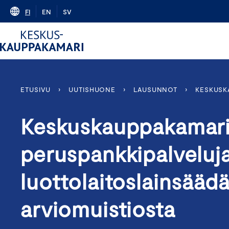
Skip
FI
EN
SV
to
content
ETUSIVU
›
UUTISHUONE
›
LAUSUNNOT
›
KESKUSK
Keskuskauppakamari
peruspankkipalveluja
luottolaitoslainsääd
arviomuistiosta