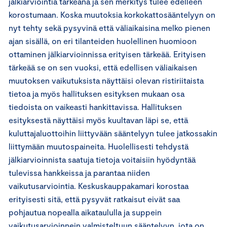
jälkiarviointia tärkeänä ja sen merkitys tulee edelleen
korostumaan. Koska muutoksia korkokattosääntelyyn on
nyt tehty sekä pysyvinä että väliaikaisina melko pienen
ajan sisällä, on eri tilanteiden huolellinen huomioon
ottaminen jälkiarvioinnissa erityisen tärkeää. Erityisen
tärkeää se on sen vuoksi, että edellisen väliaikaisen
muutoksen vaikutuksista näyttäisi olevan ristiriitaista
tietoa ja myös hallituksen esityksen mukaan osa
tiedoista on vaikeasti hankittavissa. Hallituksen
esityksestä näyttäisi myös kuultavan läpi se, että
kuluttajaluottoihin liittyvään sääntelyyn tulee jatkossakin
liittymään muutospaineita. Huolellisesti tehdystä
jälkiarvioinnista saatuja tietoja voitaisiin hyödyntää
tulevissa hankkeissa ja parantaa niiden
vaikutusarviointia. Keskuskauppakamari korostaa
erityisesti sitä, että pysyvät ratkaisut eivät saa
pohjautua nopealla aikataululla ja suppein
vaikutusarvioinnein valmisteltuun sääntelyyn, jota on