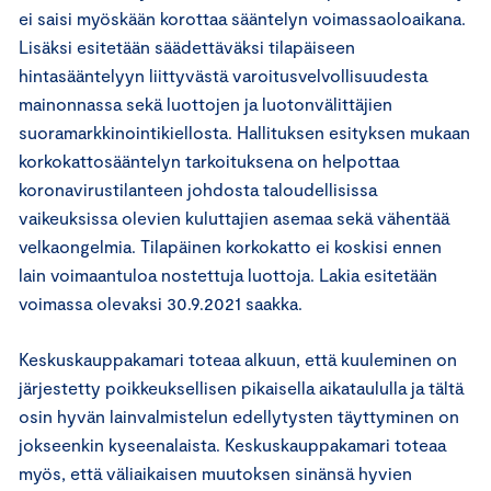
ei saisi myöskään korottaa sääntelyn voimassaoloaikana.
Lisäksi esitetään säädettäväksi tilapäiseen
hintasääntelyyn liittyvästä varoitusvelvollisuudesta
mainonnassa sekä luottojen ja luotonvälittäjien
suoramarkkinointikiellosta. Hallituksen esityksen mukaan
korkokattosääntelyn tarkoituksena on helpottaa
koronavirustilanteen johdosta taloudellisissa
vaikeuksissa olevien kuluttajien asemaa sekä vähentää
velkaongelmia. Tilapäinen korkokatto ei koskisi ennen
lain voimaantuloa nostettuja luottoja. Lakia esitetään
voimassa olevaksi 30.9.2021 saakka.
Keskuskauppakamari toteaa alkuun, että kuuleminen on
järjestetty poikkeuksellisen pikaisella aikataululla ja tältä
osin hyvän lainvalmistelun edellytysten täyttyminen on
jokseenkin kyseenalaista. Keskuskauppakamari toteaa
myös, että väliaikaisen muutoksen sinänsä hyvien