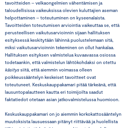
tavoitteiden – velkaongelmien vähentämisen ja
taloudellisissa vaikeuksissa olevien kuluttajien aseman
helpottaminen – toteutuminen on kyseenalaista.
Tavoitteiden toteutumisen arviointia vaikeuttaa se, että
perusteellisen vaikutusarvioinnin sijaan hallituksen
esityksessä keskitytään lähinnä puolustelemaan sitä,
miksi vaikutusarvioinnin tekeminen on ollut hankalaa.
Hallituksen esityksen valmistelua kuvaavassa osiossa
todetaankin, että valmistelun lähtökohdaksi on otettu
käsitys
siitä, että aiemmin voimassa olleen
poikkeussääntelyn keskeiset tavoitteet ovat
toteutuneet. Keskuskauppakamari pitää tärkeänä, että
lausuntopalautteen kautta eri toimijoilta saadut
faktatiedot otetaan asian jatkovalmistelussa huomioon.
Keskuskauppakamari on jo aiemmin korkokattosääntelyn
muutoksista lausuessaan pitänyt riittävää ja huolellista