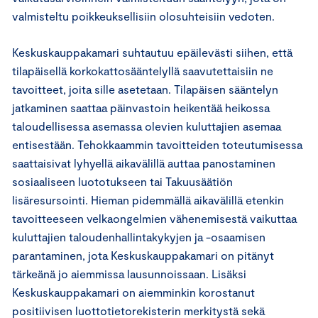
valmisteltu poikkeuksellisiin olosuhteisiin vedoten.
Keskuskauppakamari suhtautuu epäilevästi siihen, että
tilapäisellä korkokattosääntelyllä saavutettaisiin ne
tavoitteet, joita sille asetetaan. Tilapäisen sääntelyn
jatkaminen saattaa päinvastoin heikentää heikossa
taloudellisessa asemassa olevien kuluttajien asemaa
entisestään. Tehokkaammin tavoitteiden toteutumisessa
saattaisivat lyhyellä aikavälillä auttaa panostaminen
sosiaaliseen luototukseen tai Takuusäätiön
lisäresursointi. Hieman pidemmällä aikavälillä etenkin
tavoitteeseen velkaongelmien vähenemisestä vaikuttaa
kuluttajien taloudenhallintakykyjen ja -osaamisen
parantaminen, jota Keskuskauppakamari on pitänyt
tärkeänä jo aiemmissa lausunnoissaan. Lisäksi
Keskuskauppakamari on aiemminkin korostanut
positiivisen luottotietorekisterin merkitystä sekä