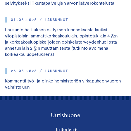
selvitykseksi liikuntapalvelujen arvonlisäverokohtelusta
01.06.2026 / LAUSUNNOT
Lausunto hallituksen esityksen luonnoksesta laeiksi
yliopistolain, ammattikorkeakoululain, opintotukilain 4 §:n
ja korkeakouluopiskelijoiden opiskeluterveydenhuollosta
annetun lain 2 §:n muuttamisesta (tutkinto avoimena
korkeakouluopetuksena)
26.05.2026 / LAUSUNNOT
Kommentti työ- ja elinkeinoministeriön virkapuheenvuoron
valmisteluun
Uutishuone
Julkaisut