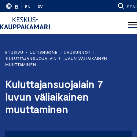
Skip
FI
EN
SV
ETSI
to
content
ETUSIVU
›
UUTISHUONE
›
LAUSUNNOT
›
KULUTTAJANSUOJALAIN 7 LUVUN VÄLIAIKAINEN
MUUTTAMINEN
Kuluttajansuojalain 7
luvun väliaikainen
muuttaminen