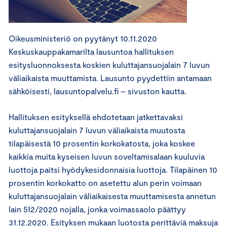
Oikeusministeriö on pyytänyt 10.11.2020
Keskuskauppakamarilta lausuntoa hallituksen
esitysluonnoksesta koskien kuluttajansuojalain 7 luvun
väliaikaista muuttamista. Lausunto pyydettiin antamaan
sähköisesti, lausuntopalvelu.fi – sivuston kautta.
Hallituksen esityksellä ehdotetaan jatkettavaksi
kuluttajansuojalain 7 luvun väliaikaista muutosta
tilapäisestä 10 prosentin korkokatosta, joka koskee
kaikkia muita kyseisen luvun soveltamisalaan kuuluvia
luottoja paitsi hyödykesidonnaisia luottoja. Tilapäinen 10
prosentin korkokatto on asetettu alun perin voimaan
kuluttajansuojalain väliaikaisesta muuttamisesta annetun
lain 512/2020 nojalla, jonka voimassaolo päättyy
31.12.2020. Esityksen mukaan luotosta perittäviä maksuja