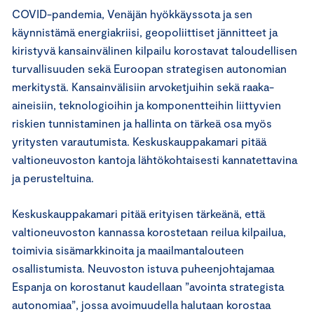
COVID-pandemia, Venäjän hyökkäyssota ja sen
käynnistämä energiakriisi, geopoliittiset jännitteet ja
kiristyvä kansainvälinen kilpailu korostavat taloudellisen
turvallisuuden sekä Euroopan strategisen autonomian
merkitystä. Kansainvälisiin arvoketjuihin sekä raaka-
aineisiin, teknologioihin ja komponentteihin liittyvien
riskien tunnistaminen ja hallinta on tärkeä osa myös
yritysten varautumista. Keskuskauppakamari pitää
valtioneuvoston kantoja lähtökohtaisesti kannatettavina
ja perusteltuina.
Keskuskauppakamari pitää erityisen tärkeänä, että
valtioneuvoston kannassa korostetaan reilua kilpailua,
toimivia sisämarkkinoita ja maailmantalouteen
osallistumista. Neuvoston istuva puheenjohtajamaa
Espanja on korostanut kaudellaan ”avointa strategista
autonomiaa”, jossa avoimuudella halutaan korostaa