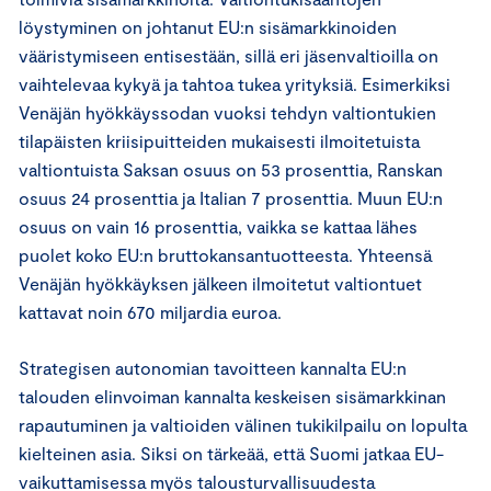
löystyminen on johtanut EU:n sisämarkkinoiden
vääristymiseen entisestään, sillä eri jäsenvaltioilla on
vaihtelevaa kykyä ja tahtoa tukea yrityksiä. Esimerkiksi
Venäjän hyökkäyssodan vuoksi tehdyn valtiontukien
tilapäisten kriisipuitteiden mukaisesti ilmoitetuista
valtiontuista Saksan osuus on 53 prosenttia, Ranskan
osuus 24 prosenttia ja Italian 7 prosenttia. Muun EU:n
osuus on vain 16 prosenttia, vaikka se kattaa lähes
puolet koko EU:n bruttokansantuotteesta. Yhteensä
Venäjän hyökkäyksen jälkeen ilmoitetut valtiontuet
kattavat noin 670 miljardia euroa.
Strategisen autonomian tavoitteen kannalta EU:n
talouden elinvoiman kannalta keskeisen sisämarkkinan
rapautuminen ja valtioiden välinen tukikilpailu on lopulta
kielteinen asia. Siksi on tärkeää, että Suomi jatkaa EU-
vaikuttamisessa myös talousturvallisuudesta