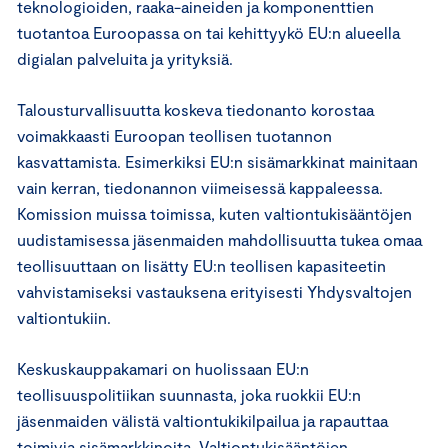
teknologioiden, raaka-aineiden ja komponenttien
tuotantoa Euroopassa on tai kehittyykö EU:n alueella
digialan palveluita ja yrityksiä.
Talousturvallisuutta koskeva tiedonanto korostaa
voimakkaasti Euroopan teollisen tuotannon
kasvattamista. Esimerkiksi EU:n sisämarkkinat mainitaan
vain kerran, tiedonannon viimeisessä kappaleessa.
Komission muissa toimissa, kuten valtiontukisääntöjen
uudistamisessa jäsenmaiden mahdollisuutta tukea omaa
teollisuuttaan on lisätty EU:n teollisen kapasiteetin
vahvistamiseksi vastauksena erityisesti Yhdysvaltojen
valtiontukiin.
Keskuskauppakamari on huolissaan EU:n
teollisuuspolitiikan suunnasta, joka ruokkii EU:n
jäsenmaiden välistä valtiontukikilpailua ja rapauttaa
toimivia sisämarkkinoita. Valtiontukisääntöjen