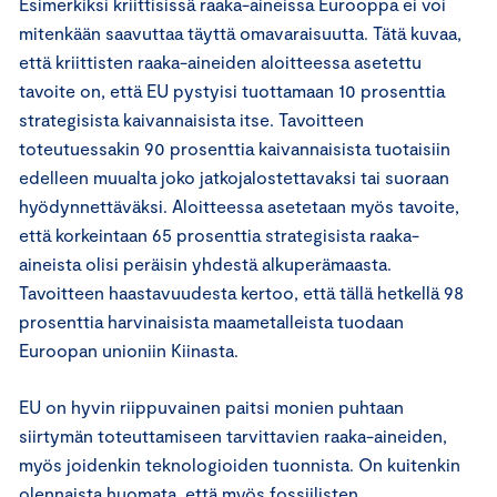
Esimerkiksi kriittisissä raaka-aineissa Eurooppa ei voi
mitenkään saavuttaa täyttä omavaraisuutta. Tätä kuvaa,
että kriittisten raaka-aineiden aloitteessa asetettu
tavoite on, että EU pystyisi tuottamaan 10 prosenttia
strategisista kaivannaisista itse. Tavoitteen
toteutuessakin 90 prosenttia kaivannaisista tuotaisiin
edelleen muualta joko jatkojalostettavaksi tai suoraan
hyödynnettäväksi. Aloitteessa asetetaan myös tavoite,
että korkeintaan 65 prosenttia strategisista raaka-
aineista olisi peräisin yhdestä alkuperämaasta.
Tavoitteen haastavuudesta kertoo, että tällä hetkellä 98
prosenttia harvinaisista maametalleista tuodaan
Euroopan unioniin Kiinasta.
EU on hyvin riippuvainen paitsi monien puhtaan
siirtymän toteuttamiseen tarvittavien raaka-aineiden,
myös joidenkin teknologioiden tuonnista. On kuitenkin
olennaista huomata, että myös fossiilisten