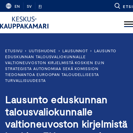
Skip
EN
SV
FI
ETSI
to
content
ETUSIVU
›
UUTISHUONE
›
LAUSUNNOT
›
LAUSUNTO
EDUSKUNNAN TALOUSVALIOKUNNALLE
VALTIONEUVOSTON KIRJELMISTÄ KOSKIEN EU:N
STRATEGISTA AUTONOMIAA SEKÄ KOMISSION
TIEDONANTOA EUROOPAN TALOUDELLISESTA
TURVALLISUUDESTA
Lausunto eduskunnan
talousvaliokunnalle
valtioneuvoston kirjelmistä