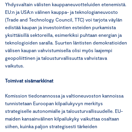
Yhdysvaltain välisten kauppaneuvotteluiden etenemistä.
EU:n ja USA:n välinen kauppa- ja teknologianeuvosto
(Trade and Technology Council, TTC) voi tarjota väylän
edistää kaupan ja investointien esteiden purkamista
yksittäisillä sektoreilla, esimerkiksi puhtaan energian ja
teknologioiden saralla. Suurten läntisten demokratioiden
välisen kaupan vahvistumisella olisi myös laajempi
geopoliittinen ja talousturvallisuutta vahvistava
vaikutus.
Toimivat sisämarkkinat
Komission tiedonannossa ja valtioneuvoston kannoissa
tunnistetaan Euroopan kilpailukyvyn merkitys
strategiselle autonomialle ja talousturvallisuudelle. EU-
maiden kansainvälinen kilpailukyky vaikuttaa osaltaan
siihen, kuinka paljon strategisesti tärkeiden