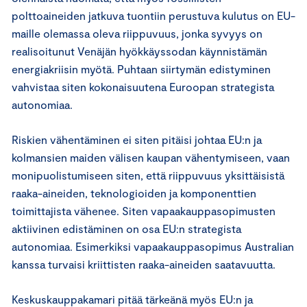
polttoaineiden jatkuva tuontiin perustuva kulutus on EU-
maille olemassa oleva riippuvuus, jonka syvyys on
realisoitunut Venäjän hyökkäyssodan käynnistämän
energiakriisin myötä. Puhtaan siirtymän edistyminen
vahvistaa siten kokonaisuutena Euroopan strategista
autonomiaa.
Riskien vähentäminen ei siten pitäisi johtaa EU:n ja
kolmansien maiden välisen kaupan vähentymiseen, vaan
monipuolistumiseen siten, että riippuvuus yksittäisistä
raaka-aineiden, teknologioiden ja komponenttien
toimittajista vähenee. Siten vapaakauppasopimusten
aktiivinen edistäminen on osa EU:n strategista
autonomiaa. Esimerkiksi vapaakauppasopimus Australian
kanssa turvaisi kriittisten raaka-aineiden saatavuutta.
Keskuskauppakamari pitää tärkeänä myös EU:n ja