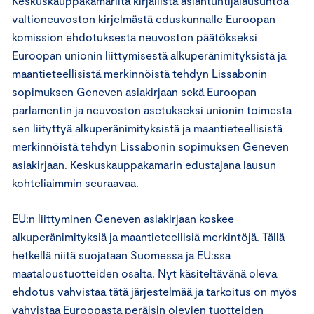
Keskuskauppakamarilta kirjallista asiantuntijalausuntoa
valtioneuvoston kirjelmästä eduskunnalle Euroopan
komission ehdotuksesta neuvoston päätökseksi
Euroopan unionin liittymisestä alkuperänimityksistä ja
maantieteellisistä merkinnöistä tehdyn Lissabonin
sopimuksen Geneven asiakirjaan sekä Euroopan
parlamentin ja neuvoston asetukseksi unionin toimesta
sen liityttyä alkuperänimityksistä ja maantieteellisistä
merkinnöistä tehdyn Lissabonin sopimuksen Geneven
asiakirjaan. Keskuskauppakamarin edustajana lausun
kohteliaimmin seuraavaa.
EU:n liittyminen Geneven asiakirjaan koskee
alkuperänimityksiä ja maantieteellisiä merkintöjä. Tällä
hetkellä niitä suojataan Suomessa ja EU:ssa
maataloustuotteiden osalta. Nyt käsiteltävänä oleva
ehdotus vahvistaa tätä järjestelmää ja tarkoitus on myös
vahvistaa Euroopasta peräisin olevien tuotteiden