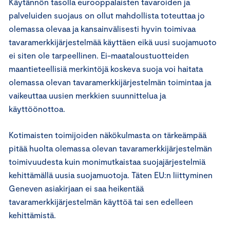
Käytännön tasolla eurooppalaisten tavaroiden ja
palveluiden suojaus on ollut mahdollista toteuttaa jo
olemassa olevaa ja kansainvälisesti hyvin toimivaa
tavaramerkkijärjestelmää käyttäen eikä uusi suojamuoto
ei siten ole tarpeellinen. Ei-maataloustuotteiden
maantieteellisiä merkintöjä koskeva suoja voi haitata
olemassa olevan tavaramerkkijärjestelmän toimintaa ja
vaikeuttaa uusien merkkien suunnittelua ja
käyttöönottoa.
Kotimaisten toimijoiden näkökulmasta on tärkeämpää
pitää huolta olemassa olevan tavaramerkkijärjestelmän
toimivuudesta kuin monimutkaistaa suojajärjestelmiä
kehittämällä uusia suojamuotoja. Täten EU:n liittyminen
Geneven asiakirjaan ei saa heikentää
tavaramerkkijärjestelmän käyttöä tai sen edelleen
kehittämistä.