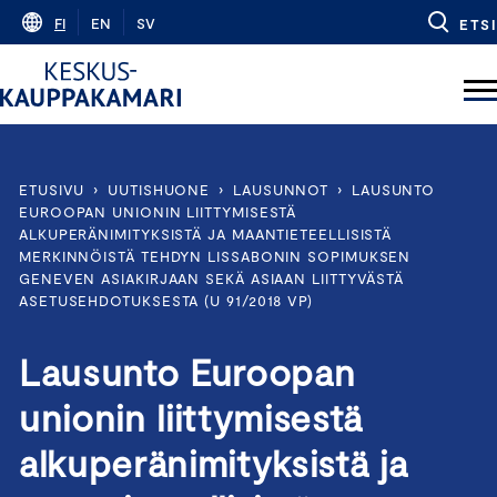
Skip
FI
EN
SV
ETSI
to
content
ETUSIVU
›
UUTISHUONE
›
LAUSUNNOT
›
LAUSUNTO
EUROOPAN UNIONIN LIITTYMISESTÄ
ALKUPERÄNIMITYKSISTÄ JA MAANTIETEELLISISTÄ
MERKINNÖISTÄ TEHDYN LISSABONIN SOPIMUKSEN
GENEVEN ASIAKIRJAAN SEKÄ ASIAAN LIITTYVÄSTÄ
ASETUSEHDOTUKSESTA (U 91/2018 VP)
Lausunto Euroopan
unionin liittymisestä
alkuperänimityksistä ja