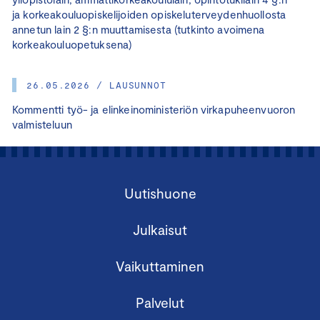
ja korkeakouluopiskelijoiden opiskeluterveydenhuollosta
annetun lain 2 §:n muuttamisesta (tutkinto avoimena
korkeakouluopetuksena)
26.05.2026 / LAUSUNNOT
Kommentti työ- ja elinkeinoministeriön virkapuheenvuoron
valmisteluun
Uutishuone
Julkaisut
Vaikuttaminen
Palvelut