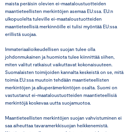
maista peräisin olevien ei-maataloustuotteiden
maantieteellisten merkintöjen asemaa EU:ssa. EU:n
ulkopuolelta tuleville ei-maataloustuotteiden
maantieteellisiä merkinnöille ei tulisi myöntää EU:ssa
erillistä suojaa.
Immateriaalioikeudellisen suojan tulee olla
johdonmukainen ja huomiota tulee kiinnittää siihen,
miten valitut ratkaisut vaikuttavat kokonaisuuteen.
Suomalaisten toimijoiden kannalta keskeistä on se, mitä
toimia EU:ssa muutoin tehdään maantieteellisten
merkintöjen ja alkuperämerkintöjen osalta. Suomi on
vastustanut ei-maataloustuotteiden maantieteellisiä
merkintöjä koskevaa uutta suojamuotoa.
Maantieteellisten merkintöjen suojan vahvistuminen ei
saa aiheuttaa tavaramerkkisuojan heikkenemistä.