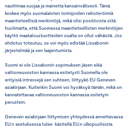
nauttimaa suojaa ja mainetta kansainvälisesti. Tämä
koskee myös suomalaisten toimijoiden rekisteröimiä
maantieteellisiä merkintöjä, mikä olisi positiivista siitä
huolimatta, että Suomessa maantieteellisten merkintöjen
käyttö maataloustuotteiden osalta on ollut vähäistä. Jos
ehdotus toteutuu, se voi myös edistää Lissabonin
järjestelmää ja sen laajentumista.
Suomi ei ole Lissabonin sopimuksen jäsen eikä
valtioneuvoston kannassa esitetysti Suomella ole
erityisiä intressejä sen suhteen, liittyykö EU Geneven
asiakirjaan. Kuitenkin Suomi voi hyväksyä tämän, mikä on
kannatettavaa valtioneuvoston kannassa esitetyin
perustein.
Geneven asiakirjaan liittymisen yhteydessä annettavassa
EU:n asetuksessa tulee käsitellä EU:n ulkopuolisista