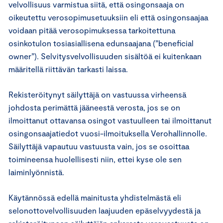
velvollisuus varmistua siitä, että osingonsaaja on
oikeutettu verosopimusetuuksiin eli että osingonsaajaa
voidaan pitää verosopimuksessa tarkoitettuna
osinkotulon tosiasiallisena edunsaajana (”beneficial
owner”). Selvitysvelvollisuuden sisältöä ei kuitenkaan
määritellä riittävän tarkasti laissa.
Rekisteröitynyt säilyttäjä on vastuussa virheensä
johdosta perimättä jääneestä verosta, jos se on
ilmoittanut ottavansa osingot vastuulleen tai ilmoittanut
osingonsaajatiedot vuosi-ilmoituksella Verohallinnolle.
Säilyttäjä vapautuu vastuusta vain, jos se osoittaa
toimineensa huolellisesti niin, ettei kyse ole sen
laiminlyönnistä.
Käytännössä edellä mainitusta yhdistelmästä eli
selonottovelvollisuuden laajuuden epäselvyydestä ja