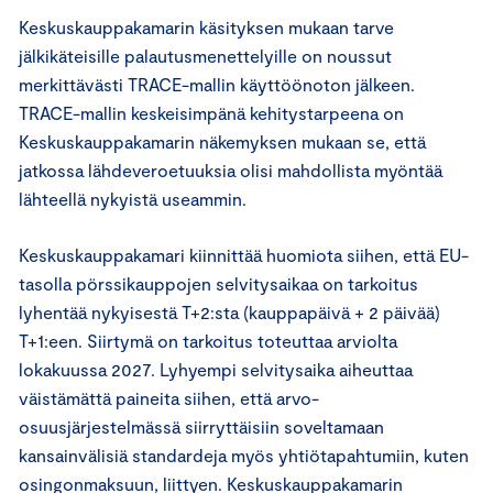
Keskuskauppakamarin käsityksen mukaan tarve
jälkikäteisille palautusmenettelyille on noussut
merkittävästi TRACE-mallin käyttöönoton jälkeen.
TRACE-mallin keskeisimpänä kehitystarpeena on
Keskuskauppakamarin näkemyksen mukaan se, että
jatkossa lähdeveroetuuksia olisi mahdollista myöntää
lähteellä nykyistä useammin.
Keskuskauppakamari kiinnittää huomiota siihen, että EU-
tasolla pörssikauppojen selvitysaikaa on tarkoitus
lyhentää nykyisestä T+2:sta (kauppapäivä + 2 päivää)
T+1:een. Siirtymä on tarkoitus toteuttaa arviolta
lokakuussa 2027. Lyhyempi selvitysaika aiheuttaa
väistämättä paineita siihen, että arvo-
osuusjärjestelmässä siirryttäisiin soveltamaan
kansainvälisiä standardeja myös yhtiötapahtumiin, kuten
osingonmaksuun, liittyen. Keskuskauppakamarin