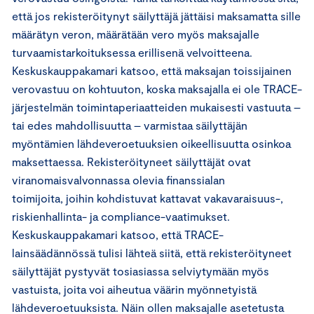
että jos rekisteröitynyt säilyttäjä jättäisi maksamatta sille
määrätyn veron, määrätään vero myös maksajalle
turvaamistarkoituksessa erillisenä velvoitteena.
Keskuskauppakamari katsoo, että maksajan toissijainen
verovastuu on kohtuuton, koska maksajalla ei ole TRACE-
järjestelmän toimintaperiaatteiden mukaisesti vastuuta –
tai edes mahdollisuutta – varmistaa säilyttäjän
myöntämien lähdeveroetuuksien oikeellisuutta osinkoa
maksettaessa. Rekisteröityneet säilyttäjät ovat
viranomaisvalvonnassa olevia finanssialan
toimijoita, joihin kohdistuvat kattavat vakavaraisuus-,
riskienhallinta- ja compliance-vaatimukset.
Keskuskauppakamari katsoo, että TRACE-
lainsäädännössä tulisi lähteä siitä, että rekisteröityneet
säilyttäjät pystyvät tosiasiassa selviytymään myös
vastuista, joita voi aiheutua väärin myönnetyistä
lähdeveroetuuksista. Näin ollen maksajalle asetetusta