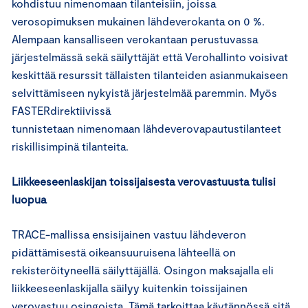
kohdistuu nimenomaan tilanteisiin, joissa
verosopimuksen mukainen lähdeverokanta on 0 %.
Alempaan kansalliseen verokantaan perustuvassa
järjestelmässä sekä säilyttäjät että Verohallinto voisivat
keskittää resurssit tällaisten tilanteiden asianmukaiseen
selvittämiseen nykyistä järjestelmää paremmin. Myös
FASTERdirektiivissä
tunnistetaan nimenomaan lähdeverovapautustilanteet
riskillisimpinä tilanteita.
Liikkeeseenlaskijan toissijaisesta verovastuusta tulisi
luopua
TRACE-mallissa ensisijainen vastuu lähdeveron
pidättämisestä oikeansuuruisena lähteellä on
rekisteröityneellä säilyttäjällä. Osingon maksajalla eli
liikkeeseenlaskijalla säilyy kuitenkin toissijainen
verovastuu osingoista. Tämä tarkoittaa käytännössä sitä,