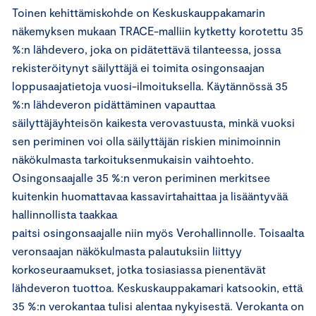
Toinen kehittämiskohde on Keskuskauppakamarin
näkemyksen mukaan TRACE-malliin kytketty korotettu 35
%:n lähdevero, joka on pidätettävä tilanteessa, jossa
rekisteröitynyt säilyttäjä ei toimita osingonsaajan
loppusaajatietoja vuosi-ilmoituksella. Käytännössä 35
%:n lähdeveron pidättäminen vapauttaa
säilyttäjäyhteisön kaikesta verovastuusta, minkä vuoksi
sen periminen voi olla säilyttäjän riskien minimoinnin
näkökulmasta tarkoituksenmukaisin vaihtoehto.
Osingonsaajalle 35 %:n veron periminen merkitsee
kuitenkin huomattavaa kassavirtahaittaa ja lisääntyvää
hallinnollista taakkaa
paitsi osingonsaajalle niin myös Verohallinnolle. Toisaalta
veronsaajan näkökulmasta palautuksiin liittyy
korkoseuraamukset, jotka tosiasiassa pienentävät
lähdeveron tuottoa. Keskuskauppakamari katsookin, että
35 %:n verokantaa tulisi alentaa nykyisestä. Verokanta on