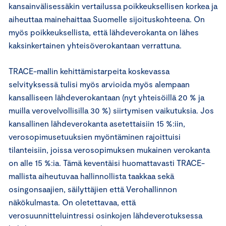
kansainvälisessäkin vertailussa poikkeuksellisen korkea ja
aiheuttaa mainehaittaa Suomelle sijoituskohteena. On
myös poikkeuksellista, että lähdeverokanta on lähes
kaksinkertainen yhteisöverokantaan verrattuna.
TRACE-mallin kehittämistarpeita koskevassa
selvityksessä tulisi myös arvioida myös alempaan
kansalliseen lähdeverokantaan (nyt yhteisöillä 20 % ja
muilla verovelvollisilla 30 %) siirtymisen vaikutuksia. Jos
kansallinen lähdeverokanta asetettaisiin 15 %:iin,
verosopimusetuuksien myöntäminen rajoittuisi
tilanteisiin, joissa verosopimuksen mukainen verokanta
on alle 15 %:ia. Tämä keventäisi huomattavasti TRACE-
mallista aiheutuvaa hallinnollista taakkaa sekä
osingonsaajien, säilyttäjien että Verohallinnon
näkökulmasta. On oletettavaa, että
verosuunnitteluintressi osinkojen lähdeverotuksessa