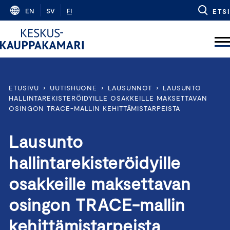
Skip
EN
SV
FI
ETSI
to
content
ETUSIVU
›
UUTISHUONE
›
LAUSUNNOT
›
LAUSUNTO
HALLINTAREKISTERÖIDYILLE OSAKKEILLE MAKSETTAVAN
OSINGON TRACE-MALLIN KEHITTÄMISTARPEISTA
Lausunto
hallintarekisteröidyille
osakkeille maksettavan
osingon TRACE-mallin
kehittämistarpeista