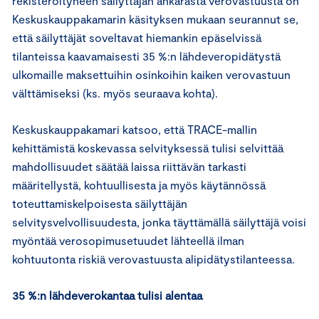
rekisteröityneen säilyttäjän ankarasta verovastuusta on
Keskuskauppakamarin käsityksen mukaan seurannut se,
että säilyttäjät soveltavat hiemankin epäselvissä
tilanteissa kaavamaisesti 35 %:n lähdeveropidätystä
ulkomaille maksettuihin osinkoihin kaiken verovastuun
välttämiseksi (ks. myös seuraava kohta).
Keskuskauppakamari katsoo, että TRACE-mallin
kehittämistä koskevassa selvityksessä tulisi selvittää
mahdollisuudet säätää laissa riittävän tarkasti
määritellystä, kohtuullisesta ja myös käytännössä
toteuttamiskelpoisesta säilyttäjän
selvitysvelvollisuudesta, jonka täyttämällä säilyttäjä voisi
myöntää verosopimusetuudet lähteellä ilman
kohtuutonta riskiä verovastuusta alipidätystilanteessa.
35 %:n lähdeverokantaa tulisi alentaa