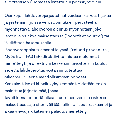
sijoittamisen Suomessa listattuihin pörssiyhtiöihin.
Osinkojen lähdeverojärjestelmät voidaan karkeasti jakaa
järjestelmiin, joissa verosopimuksen perusteella
myönnettävä lähdeveron alennus myönnetään joko
lähteellä osinkoa maksettaessa (“benefit at source”) tai
jälkikäteen hakemuksella
lähdeveronpalautusmenettelyssä (“refund procedure”).
Myös EU:n FASTER-direktiivi tunnistaa molemmat
menettelyt, ja direktiivin keskeisiin tavoitteisiin kuuluu
se, että lähdeverotus voitaisiin toteuttaa
oikeansuuruisena mahdollisimman nopeasti.
Kansainvälisesti kilpailukykyisempänä pidetään ensin
mainittua järjestelmää, jossa
tavoitteena on periä oikeansuuruinen vero jo osinkoa
maksettaessa ja siten välttää hallinnollisesti raskaampi ja
aikaa vievä jälkikäteinen palautusmenettely.