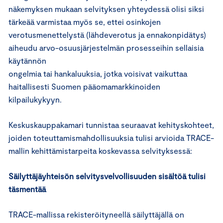
näkemyksen mukaan selvityksen yhteydessä olisi siksi
tärkeää varmistaa myös se, ettei osinkojen
verotusmenettelystä (lähdeverotus ja ennakonpidätys)
aiheudu arvo-osuusjärjestelmän prosesseihin sellaisia
käytännön
ongelmia tai hankaluuksia, jotka voisivat vaikuttaa
haitallisesti Suomen pääomamarkkinoiden
kilpailukykyyn.
Keskuskauppakamari tunnistaa seuraavat kehityskohteet,
joiden toteuttamismahdollisuuksia tulisi arvioida TRACE-
mallin kehittämistarpeita koskevassa selvityksessä:
Säilyttäjäyhteisön selvitysvelvollisuuden sisältöä tulisi
täsmentää
TRACE-mallissa rekisteröityneellä säilyttäjällä on