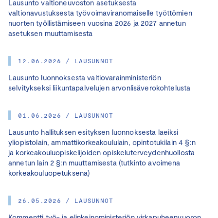
Lausunto valtioneuvoston asetuksesta
valtionavustuksesta työvoimaviranomaiselle työttömien
nuorten työllistämiseen vuosina 2026 ja 2027 annetun
asetuksen muuttamisesta
12.06.2026 / LAUSUNNOT
Lausunto luonnoksesta valtiovarainministeriön
selvitykseksi liikuntapalvelujen arvonlisäverokohtelusta
01.06.2026 / LAUSUNNOT
Lausunto hallituksen esityksen luonnoksesta laeiksi
yliopistolain, ammattikorkeakoululain, opintotukilain 4 §:n
ja korkeakouluopiskelijoiden opiskeluterveydenhuollosta
annetun lain 2 §:n muuttamisesta (tutkinto avoimena
korkeakouluopetuksena)
26.05.2026 / LAUSUNNOT
Kommentti työ- ja elinkeinoministeriön virkapuheenvuoron