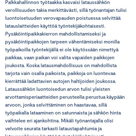
Palkkahallinnon työtaakka kasvaisi lataussähkön
verollisuuden takia merkittävästi, sillä työnantajan tulisi
luontoisetuuden verovapauden poistuessa selvittää
latauslaitteiden käyttöä työntekijäkohtaisesti.
Pysäköintipaikkakierron mahdollistamiseksi ja
pysäköintipaikkojen tarpeen vähentämiseksi monilla
työpaikoilla työntekijällä ei ole käytössään nimettyä
paikkaa, vaan paikan voi valita vapaiden paikkojen
joukosta. Koska latausmahdollisuus on mahdollista
tarjota vain osalla paikoista, paikkoja on luontevaa
kierrättää ladattavien autojen haltijoiden joukossa.
Lataussähkön luontoisedun arvon tulisi yleisten
arvottamisperiaatteiden perusteella perustua käypään
arvoon, jonka selvittäminen on haastavaa, sillä
työpaikalla lataaminen on satunnaista ja sähkön hinta
vaihtelee eri ajankohtina. Mikäli työnantajalla olisi
velvoite seurata tarkasti lataustapahtumia ja