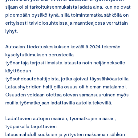
sijaan olisi tarkoituksenmukaista ladata aina, kun ne ovat
pidempään pysäköitynä, sillä toimintamatka sähköllä on
erityisesti talviolosuhteissa ja maantieajossa verrattain
lyhyt.
Autoalan Tiedotuskeskuksen keväällä 2024 tekemän
kyselytutkimuksen perusteella
työnantaja tarjosi ilmaista latausta noin neljännekselle
käyttöedun
työsuhdeautohaltijoista, jotka ajoivat täyssähköautoilla.
Lataushybridien haltijoilla osuus oli hieman matalampi.
Osuuden voidaan olettaa olevan samansuuruinen myös
muilla työmatkojaan ladattavilla autolla tekevillä.
Ladattavien autojen määrän, työmatkojen määrän,
työpaikalla tarjottavien
latausmahdollisuuksien ja yritysten maksaman sähkön