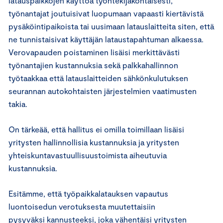
latauspaikkojen käyttöä työntekijäkohtaisesti,
työnantajat joutuisivat luopumaan vapaasti kiertävistä
pysäköintipaikoista tai uusimaan latauslaitteita siten, että
ne tunnistaisivat käyttäjän lataustapahtuman alkaessa.
Verovapauden poistaminen lisäisi merkittävästi
työnantajien kustannuksia sekä palkkahallinnon
työtaakkaa että latauslaitteiden sähkönkulutuksen
seurannan autokohtaisten järjestelmien vaatimusten
takia.
On tärkeää, että hallitus ei omilla toimillaan lisäisi
yritysten hallinnollisia kustannuksia ja yritysten
yhteiskuntavastuullisuustoimista aiheutuvia
kustannuksia.
Esitämme, että työpaikkalatauksen vapautus
luontoisedun verotuksesta muutettaisiin
pysyväksi kannusteeksi, joka vähentäisi yritysten