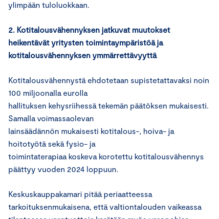
ylimpään tuloluokkaan.
2. Kotitalousvähennyksen jatkuvat muutokset
heikentävät yritysten toimintaympäristöä ja
kotitalousvähennyksen ymmärrettävyyttä
Kotitalousvähennystä ehdotetaan supistetattavaksi noin
100 miljoonalla eurolla
hallituksen kehysriihessä tekemän päätöksen mukaisesti.
Samalla voimassaolevan
lainsäädännön mukaisesti kotitalous-, hoiva- ja
hoitotyötä sekä fysio- ja
toimintaterapiaa koskeva korotettu kotitalousvähennys
päättyy vuoden 2024 loppuun.
Keskuskauppakamari pitää periaatteessa
tarkoituksenmukaisena, että valtiontalouden vaikeassa