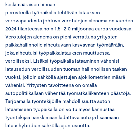
keskimääräisen hinnan
perusteella työpaikalla tehtävän latauksen
verovapaudesta johtuva verotulojen alenema on vuoden
2024 tilanteessa noin 1,5–2,0 miljoonaa euroa vuodessa.
Verotulojen alenema on pieni verrattuna yritysten
palkkahallinnolle aiheutuvaan kasvavaan työmäärään,
joka aiheutuisi työpaikkalatauksen muuttuessa
verolliseksi. Lisäksi työpaikalla lataaminen vähenisi
latausedun verollisuuden tuoman hallinnollisen taakan
vuoksi, jolloin sähköllä ajettujen ajokilometrien määrä
vähenisi. Yritysten tavoitteena on omalla
autopolitiikallaan vähentää työmatkaliikenteen päästöjä.
Tarjoamalla työntekijöille mahdollisuutta auton
lataamiseen työpaikalla on voitu myös kannustaa
työntekijää hankkimaan ladattava auto ja lisäämään
lataushybridien sähköllä ajon osuutta.