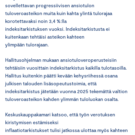
sovellettavan progressiivisen ansiotulon
tuloveroasteikon muita kuin kahta ylintä tulorajaa
korotettavaksi noin 3,4 %:lla
indeksitarkistuksen vuoksi. Indeksitarkistusta ei
kuitenkaan tehtäisi asteikon kahteen
ylimpään tulorajaan.
Hallitusohjelman mukaan ansiotuloveroperusteisiin
tehtäisiin vuosittain indeksitarkistus kaikilla tulotasoilla.
Hallitus kuitenkin päätti kevään kehysriihessä osana
julkisen talouden lisäsopeutustoimia, että
indeksitarkistus jätetään vuonna 2025 tekemättä valtion
tuloveroasteikon kahden ylimmän tuloluokan osalta.
Keskuskauppakamari katsoo, että työn verotuksen
kiristymisen estämiseksi
inflaatiotarkistukset tulisi jatkossa ulottaa myös kahteen