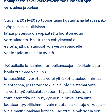
nollapäästöiseksi katsottavien työsuhdeautojen
verotukea jatketaan
Vuosina 2021–2025 työnantajan kustantama lataussähkö
työpaikalla ja julkisissa
latauspisteissä on vapautettu luontoisedun
verotuksesta. Hallituksen esityksessä ei
esitetä jatkoa lataussähkön verovapaudelle
valtiontaloudellisista syistä.
Työpaikalla lataaminen on palkansaajan näkökulmasta
houkuttelevaa vain, jos
lataussähkön verotusarvo ei ylitä kotilatauksen hintaa
tilanteessa, jossa työntekijällä ei ole välttämätöntä
tarvetta työpaikkalataukseen. Täyssähköautojen
toimintamatka on jo nykyisin niin pitkä, että niitä
ladataan tyypillisimmin vain muutamia kertoja viikossa –
yleisimmin yöaikaan kotona. Ladattavia hybridejä sen