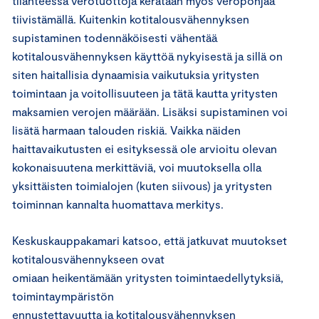
tilanteessa verotuottoja kerätään myös veropohjaa
tiivistämällä. Kuitenkin kotitalousvähennyksen
supistaminen todennäköisesti vähentää
kotitalousvähennyksen käyttöä nykyisestä ja sillä on
siten haitallisia dynaamisia vaikutuksia yritysten
toimintaan ja voitollisuuteen ja tätä kautta yritysten
maksamien verojen määrään. Lisäksi supistaminen voi
lisätä harmaan talouden riskiä. Vaikka näiden
haittavaikutusten ei esityksessä ole arvioitu olevan
kokonaisuutena merkittäviä, voi muutoksella olla
yksittäisten toimialojen (kuten siivous) ja yritysten
toiminnan kannalta huomattava merkitys.
Keskuskauppakamari katsoo, että jatkuvat muutokset
kotitalousvähennykseen ovat
omiaan heikentämään yritysten toimintaedellytyksiä,
toimintaympäristön
ennustettavuutta ja kotitalousvähennyksen