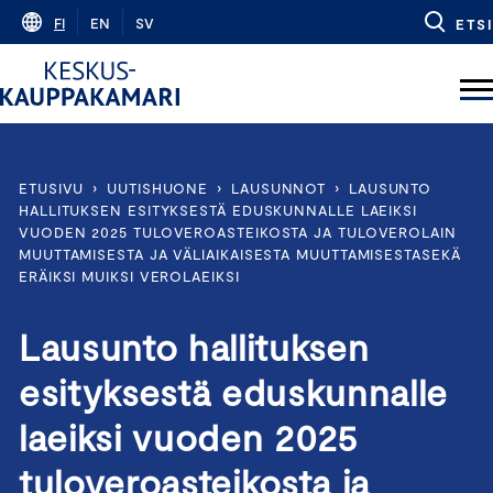
Skip
FI
EN
SV
ETSI
to
content
ETUSIVU
›
UUTISHUONE
›
LAUSUNNOT
›
LAUSUNTO
HALLITUKSEN ESITYKSESTÄ EDUSKUNNALLE LAEIKSI
VUODEN 2025 TULOVEROASTEIKOSTA JA TULOVEROLAIN
MUUTTAMISESTA JA VÄLIAIKAISESTA MUUTTAMISESTASEKÄ
ERÄIKSI MUIKSI VEROLAEIKSI
Lausunto hallituksen
esityksestä eduskunnalle
laeiksi vuoden 2025
tuloveroasteikosta ja