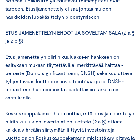
nopeaa lupakäsittelyä edistävät toimenpiteet ovat
tarpeen. Etusijamenettely ei saa johtaa muiden
hankkeiden lupakäsittelyn pidentymiseen.
ETUSIJAMENETTELYN EHDOT JA SOVELTAMISALA (2 a §
ja 2 b §)
Etusijamenettelyn piiriin kuuluakseen hankkeen on
esityksen mukaan täytettävä ei merkittävää haittaa -
periaate (Do no significant harm, DNSH) sekä kuuluttava
tyhjentävään luetteloon investointityyppejä. DNSH-
periaatteen huomioinnista säädettäisiin tarkemmin
asetuksella.
Keskuskauppakamari huomauttaa, että etusijamenettelyn
piiriin kuuluvien investointien luettelo (2 a §) ei kata
kaikkia vihreään siirtymään liittyviä investointeja.
Luetteloa on Keskuskauppakamarin mielestä arvioitava ja