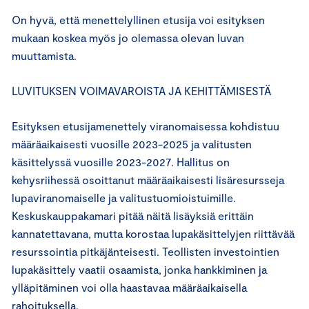
On hyvä, että menettelyllinen etusija voi esityksen
mukaan koskea myös jo olemassa olevan luvan
muuttamista.
LUVITUKSEN VOIMAVAROISTA JA KEHITTÄMISESTÄ
Esityksen etusijamenettely viranomaisessa kohdistuu
määräaikaisesti vuosille 2023-2025 ja valitusten
käsittelyssä vuosille 2023-2027. Hallitus on
kehysriihessä osoittanut määräaikaisesti lisäresursseja
lupaviranomaiselle ja valitustuomioistuimille.
Keskuskauppakamari pitää näitä lisäyksiä erittäin
kannatettavana, mutta korostaa lupakäsittelyjen riittävää
resurssointia pitkäjänteisesti. Teollisten investointien
lupakäsittely vaatii osaamista, jonka hankkiminen ja
ylläpitäminen voi olla haastavaa määräaikaisella
rahoituksella.