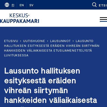
Skip
FI
EN
SV
ETSI
to
content
ETUSIVU
›
UUTISHUONE
›
LAUSUNNOT
›
LAUSUNTO
HALLITUKSEN ESITYKSESTÄ ERÄIDEN VIHREÄN SIIRTYMÄN
HANKKEIDEN VÄLIAIKAISESTA ETUSIJAMENETTELYSTÄ
LUVITUKSESSA
Lausunto hallituksen
esityksestä eräiden
vihreän siirtymän
hankkeiden väliaikaisesta