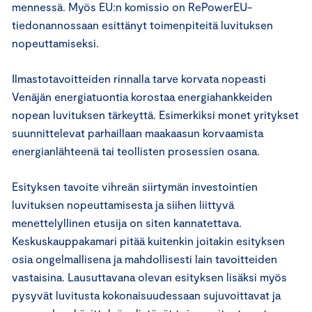
mennessä. Myös EU:n komissio on RePowerEU-
tiedonannossaan esittänyt toimenpiteitä luvituksen
nopeuttamiseksi.
Ilmastotavoitteiden rinnalla tarve korvata nopeasti
Venäjän energiatuontia korostaa energiahankkeiden
nopean luvituksen tärkeyttä. Esimerkiksi monet yritykset
suunnittelevat parhaillaan maakaasun korvaamista
energianlähteenä tai teollisten prosessien osana.
Esityksen tavoite vihreän siirtymän investointien
luvituksen nopeuttamisesta ja siihen liittyvä
menettelyllinen etusija on siten kannatettava.
Keskuskauppakamari pitää kuitenkin joitakin esityksen
osia ongelmallisena ja mahdollisesti lain tavoitteiden
vastaisina. Lausuttavana olevan esityksen lisäksi myös
pysyvät luvitusta kokonaisuudessaan sujuvoittavat ja