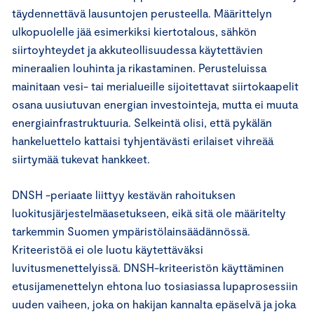
täydennettävä lausuntojen perusteella. Määrittelyn
ulkopuolelle jää esimerkiksi kiertotalous, sähkön
siirtoyhteydet ja akkuteollisuudessa käytettävien
mineraalien louhinta ja rikastaminen. Perusteluissa
mainitaan vesi- tai merialueille sijoitettavat siirtokaapelit
osana uusiutuvan energian investointeja, mutta ei muuta
energiainfrastruktuuria. Selkeintä olisi, että pykälän
hankeluettelo kattaisi tyhjentävästi erilaiset vihreää
siirtymää tukevat hankkeet.
DNSH -periaate liittyy kestävän rahoituksen
luokitusjärjestelmäasetukseen, eikä sitä ole määritelty
tarkemmin Suomen ympäristölainsäädännössä.
Kriteeristöä ei ole luotu käytettäväksi
luvitusmenettelyissä. DNSH-kriteeristön käyttäminen
etusijamenettelyn ehtona luo tosiasiassa lupaprosessiin
uuden vaiheen, joka on hakijan kannalta epäselvä ja joka