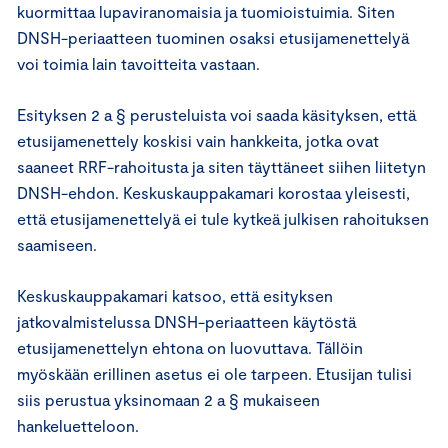
kuormittaa lupaviranomaisia ja tuomioistuimia. Siten
DNSH-periaatteen tuominen osaksi etusijamenettelyä
voi toimia lain tavoitteita vastaan.
Esityksen 2 a § perusteluista voi saada käsityksen, että
etusijamenettely koskisi vain hankkeita, jotka ovat
saaneet RRF-rahoitusta ja siten täyttäneet siihen liitetyn
DNSH-ehdon. Keskuskauppakamari korostaa yleisesti,
että etusijamenettelyä ei tule kytkeä julkisen rahoituksen
saamiseen.
Keskuskauppakamari katsoo, että esityksen
jatkovalmistelussa DNSH-periaatteen käytöstä
etusijamenettelyn ehtona on luovuttava. Tällöin
myöskään erillinen asetus ei ole tarpeen. Etusijan tulisi
siis perustua yksinomaan 2 a § mukaiseen
hankeluetteloon.