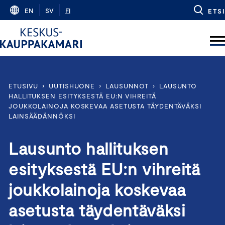
Skip
EN
SV
FI
ETSI
to
content
ETUSIVU
›
UUTISHUONE
›
LAUSUNNOT
›
LAUSUNTO
HALLITUKSEN ESITYKSESTÄ EU:N VIHREITÄ
JOUKKOLAINOJA KOSKEVAA ASETUSTA TÄYDENTÄVÄKSI
LAINSÄÄDÄNNÖKSI
Lausunto hallituksen
esityksestä EU:n vihreitä
joukkolainoja koskevaa
asetusta täydentäväksi