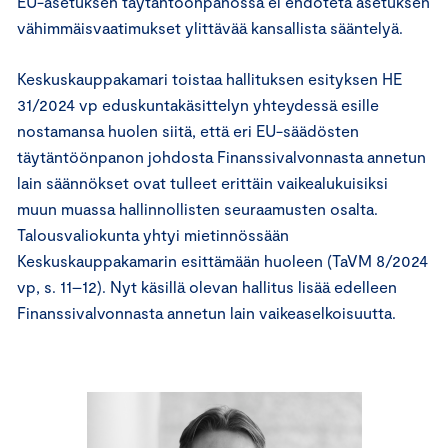
EU-asetuksen täytäntöönpanossa ei ehdoteta asetuksen
vähimmäisvaatimukset ylittävää kansallista sääntelyä.
Keskuskauppakamari toistaa hallituksen esityksen HE
31/2024 vp eduskuntakäsittelyn yhteydessä esille
nostamansa huolen siitä, että eri EU-säädösten
täytäntöönpanon johdosta Finanssivalvonnasta annetun
lain säännökset ovat tulleet erittäin vaikealukuisiksi
muun muassa hallinnollisten seuraamusten osalta.
Talousvaliokunta yhtyi mietinnössään
Keskuskauppakamarin esittämään huoleen (TaVM 8/2024
vp, s. 11–12). Nyt käsillä olevan hallitus lisää edelleen
Finanssivalvonnasta annetun lain vaikeaselkoisuutta.