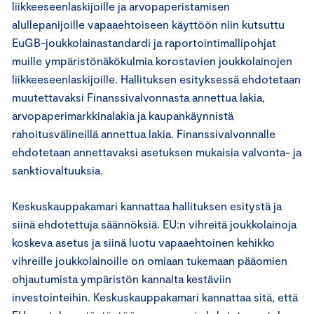
liikkeeseenlaskijoille ja arvopaperistamisen
alullepanijoille vapaaehtoiseen käyttöön niin kutsuttu
EuGB-joukkolainastandardi ja raportointimallipohjat
muille ympäristönäkökulmia korostavien joukkolainojen
liikkeeseenlaskijoille. Hallituksen esityksessä ehdotetaan
muutettavaksi Finanssivalvonnasta annettua lakia,
arvopaperimarkkinalakia ja kaupankäynnistä
rahoitusvälineillä annettua lakia. Finanssivalvonnalle
ehdotetaan annettavaksi asetuksen mukaisia valvonta- ja
sanktiovaltuuksia.
Keskuskauppakamari kannattaa hallituksen esitystä ja
siinä ehdotettuja säännöksiä. EU:n vihreitä joukkolainoja
koskeva asetus ja siinä luotu vapaaehtoinen kehikko
vihreille joukkolainoille on omiaan tukemaan pääomien
ohjautumista ympäristön kannalta kestäviin
investointeihin. Keskuskauppakamari kannattaa sitä, että