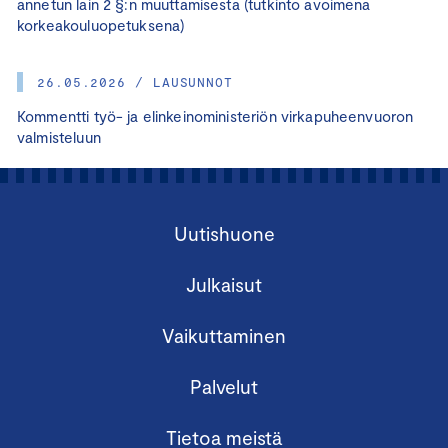
annetun lain 2 §:n muuttamisesta (tutkinto avoimena
korkeakouluopetuksena)
26.05.2026 / LAUSUNNOT
Kommentti työ- ja elinkeinoministeriön virkapuheenvuoron
valmisteluun
Uutishuone
Julkaisut
Vaikuttaminen
Palvelut
Tietoa meistä