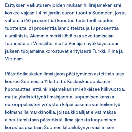
Esityksen vaikutusarvioiden mukaan hiilirajamekanismi
koskee vajaan 1,4 miljardin euron tuontia Suomeen, josta
valtaosa (60 prosenttia) koostuu terästeollisuuden
tuotteista, 21 prosenttia lannoitteista ja 13 prosenttia
alumiinista. Aiemmin merkittävä osa soveltamisalan
tuonnista oli Venäjältä, mutta Venäjän hyökkäyssodan
jälkeen tuojamaina korostuvat erityisesti Turkki, Kiina ja
Vietnam.
Päästöoikeuksien ilmaisjaon päättyminen asteittain taas
koskee Suomessa 11 laitosta. Keskuskauppakamari
huomauttaa, että hiilirajamekanismi ehkäisee hiilivuotoa,
mutta yhdistettynä ilmaisjaosta luopumisen kanssa
eurooppalaisten yritysten kilpailuasema voi heikentyä
kolmansilla markkinoilla, joissa kilpailijat eivät maksa
aiheuttamistaan päästöistä. Ilmaisjaosta luopuminen
korostaa osaltaan Suomen kilpailukyvyn vaalimisen