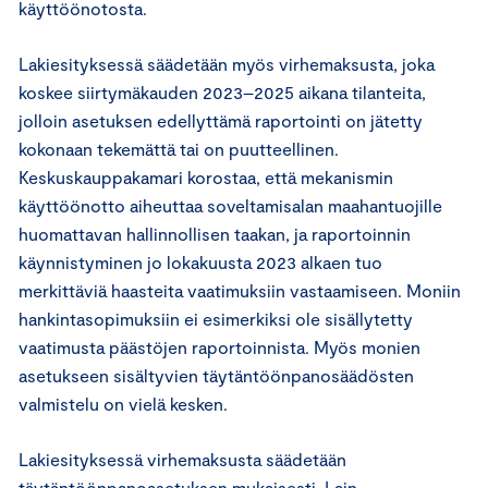
käyttöönotosta.
Lakiesityksessä säädetään myös virhemaksusta, joka
koskee siirtymäkauden 2023–2025 aikana tilanteita,
jolloin asetuksen edellyttämä raportointi on jätetty
kokonaan tekemättä tai on puutteellinen.
Keskuskauppakamari korostaa, että mekanismin
käyttöönotto aiheuttaa soveltamisalan maahantuojille
huomattavan hallinnollisen taakan, ja raportoinnin
käynnistyminen jo lokakuusta 2023 alkaen tuo
merkittäviä haasteita vaatimuksiin vastaamiseen. Moniin
hankintasopimuksiin ei esimerkiksi ole sisällytetty
vaatimusta päästöjen raportoinnista. Myös monien
asetukseen sisältyvien täytäntöönpanosäädösten
valmistelu on vielä kesken.
Lakiesityksessä virhemaksusta säädetään
täytäntöönpanoasetuksen mukaisesti. Lain