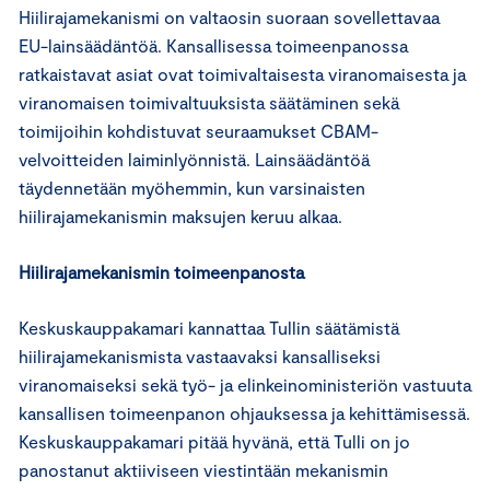
Hiilirajamekanismi on valtaosin suoraan sovellettavaa
EU-lainsäädäntöä. Kansallisessa toimeenpanossa
ratkaistavat asiat ovat toimivaltaisesta viranomaisesta ja
viranomaisen toimivaltuuksista säätäminen sekä
toimijoihin kohdistuvat seuraamukset CBAM-
velvoitteiden laiminlyönnistä. Lainsäädäntöä
täydennetään myöhemmin, kun varsinaisten
hiilirajamekanismin maksujen keruu alkaa.
Hiilirajamekanismin toimeenpanosta
Keskuskauppakamari kannattaa Tullin säätämistä
hiilirajamekanismista vastaavaksi kansalliseksi
viranomaiseksi sekä työ- ja elinkeinoministeriön vastuuta
kansallisen toimeenpanon ohjauksessa ja kehittämisessä.
Keskuskauppakamari pitää hyvänä, että Tulli on jo
panostanut aktiiviseen viestintään mekanismin