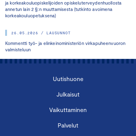
ja korkeakouluopiskelijoiden opiskeluterveydenhuollosta
annetun lain 2 §:n muuttamisesta (tutkinto avoimena
korkeakouluopetuksena)
26.05.2026 / LAUSUNNOT
Kommentti työ- ja elinkeinoministeriön virkapuheenvuoron
valmisteluun
Uutishuone
Julkaisut
Vaikuttaminen
Palvelut