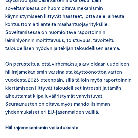
soveltamisessa on huomioitava mekanismin
käynnistymiseen liittyvät haasteet, jotta se ei aiheuta
kohtuuttomia tilanteita maahantuojayrityksille.
Soveltamisessa on huomioitava raportoinnin
laiminlyönnin moitittavuus, toistuvuus, tavoiteltu
taloudellisen hyödyn ja tekijän taloudellisen asema.
On perusteltua, että virhemaksuja arvioidaan uudelleen
hiilirajamekanismin varsinaista käyttöönottoa varten
vuodesta 2026 eteenpäin, sillä tällöin myös raportoinnin
kiertämiseen liittyvät taloudelliset intressit ja tämän
aiheuttamat kilpailuvääristymät vahvistuvat.
Seuraamusten on oltava myös mahdollisimman
yhdenmukaiset eri EU-jäsenmaiden välillä.
Hiilirajamekanismin vaikutuksista