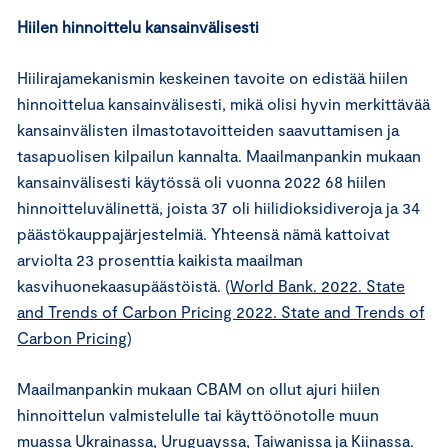
Hiilen hinnoittelu kansainvälisesti
Hiilirajamekanismin keskeinen tavoite on edistää hiilen
hinnoittelua kansainvälisesti, mikä olisi hyvin merkittävää
kansainvälisten ilmastotavoitteiden saavuttamisen ja
tasapuolisen kilpailun kannalta. Maailmanpankin mukaan
kansainvälisesti käytössä oli vuonna 2022 68 hiilen
hinnoitteluvälinettä, joista 37 oli hiilidioksidiveroja ja 34
päästökauppajärjestelmiä. Yhteensä nämä kattoivat
arviolta 23 prosenttia kaikista maailman
kasvihuonekaasupäästöistä. (
World Bank. 2022. State
and Trends of Carbon Pricing 2022. State and Trends of
Carbon Pricing
)
Maailmanpankin mukaan CBAM on ollut ajuri hiilen
hinnoittelun valmistelulle tai käyttöönotolle muun
muassa Ukrainassa, Uruguayssa, Taiwanissa ja Kiinassa.