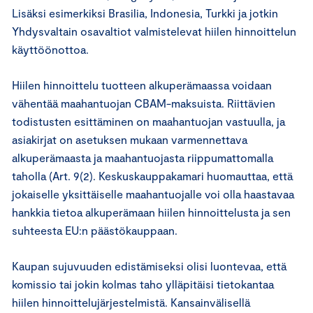
Lisäksi esimerkiksi Brasilia, Indonesia, Turkki ja jotkin
Yhdysvaltain osavaltiot valmistelevat hiilen hinnoittelun
käyttöönottoa.
Hiilen hinnoittelu tuotteen alkuperämaassa voidaan
vähentää maahantuojan CBAM-maksuista. Riittävien
todistusten esittäminen on maahantuojan vastuulla, ja
asiakirjat on asetuksen mukaan varmennettava
alkuperämaasta ja maahantuojasta riippumattomalla
taholla (Art. 9(2). Keskuskauppakamari huomauttaa, että
jokaiselle yksittäiselle maahantuojalle voi olla haastavaa
hankkia tietoa alkuperämaan hiilen hinnoittelusta ja sen
suhteesta EU:n päästökauppaan.
Kaupan sujuvuuden edistämiseksi olisi luontevaa, että
komissio tai jokin kolmas taho ylläpitäisi tietokantaa
hiilen hinnoittelujärjestelmistä. Kansainvälisellä