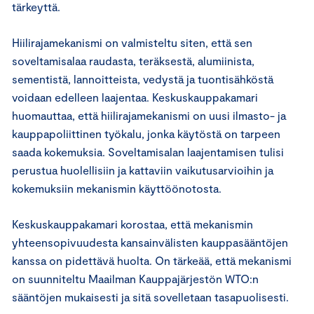
tärkeyttä.
Hiilirajamekanismi on valmisteltu siten, että sen
soveltamisalaa raudasta, teräksestä, alumiinista,
sementistä, lannoitteista, vedystä ja tuontisähköstä
voidaan edelleen laajentaa. Keskuskauppakamari
huomauttaa, että hiilirajamekanismi on uusi ilmasto- ja
kauppapoliittinen työkalu, jonka käytöstä on tarpeen
saada kokemuksia. Soveltamisalan laajentamisen tulisi
perustua huolellisiin ja kattaviin vaikutusarvioihin ja
kokemuksiin mekanismin käyttöönotosta.
Keskuskauppakamari korostaa, että mekanismin
yhteensopivuudesta kansainvälisten kauppasääntöjen
kanssa on pidettävä huolta. On tärkeää, että mekanismi
on suunniteltu Maailman Kauppajärjestön WTO:n
sääntöjen mukaisesti ja sitä sovelletaan tasapuolisesti.