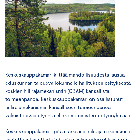
Keskuskauppakamari kiittää mahdollisuudesta lausua
eduskunnan talousvaliokunnalle hallituksen esityksestä
koskien hiilirajamekanismin (CBAM) kansallista
toimeenpanoa. Keskuskauppakamari on osallistunut
hiilirajamekanismin kansalliseen toimeenpanoa
valmistelevaan työ- ja elinkeinoministeriön työryhmään.
Keskuskauppakamari pitää tärkeänä hiilirajamekanismille
asetettuja tavoitteita tehostaa hiilivuodon ehkäisyä ja