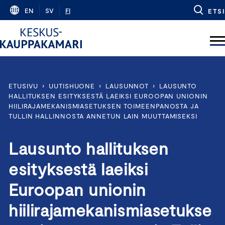
Skip
EN
SV
FI
ETSI
to
content
ETUSIVU
›
UUTISHUONE
›
LAUSUNNOT
›
LAUSUNTO
HALLITUKSEN ESITYKSESTÄ LAEIKSI EUROOPAN UNIONIN
HIILIRAJAMEKANISMIASETUKSEN TOIMEENPANOSTA JA
TULLIN HALLINNOSTA ANNETUN LAIN MUUTTAMISEKSI
Lausunto hallituksen
esityksestä laeiksi
Euroopan unionin
hiilirajamekanismiasetukse