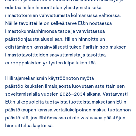
edistää hiilen hinnoittelun yleistymistä sekä
ilmastotoimien vahvistumista kolmansissa valtioissa.
Näille tavoitteille on selkeä tarve EU:n nostaessa
ilmastokunnianhimonsa tasoa ja vahvistaessa
päästöohjausta alueellaan. Hiilen hinnoittelun
edistäminen kansainvälisesti tukee Pariisin sopimuksen
ilmastotavoitteiden saavuttamista ja tasoittaa
eurooppalaisten yritysten kilpailukenttää.
Hiilirajamekanismin käyttöönoton myötä
päästöoikeuksien ilmaisjaosta luovutaan asteittain sen
soveltamisalalla vuosien 2026–2034 aikana. Vastaavasti
EU:n ulkopuolelta tuotavista tuotteista maksetaan EU:n
päästökaupan kanssa vertailukelpoinen maksu tuotannon
päästöistä, jos lähtömaassa ei ole vastaavaa päästöjen
hinnoittelua käytössä.