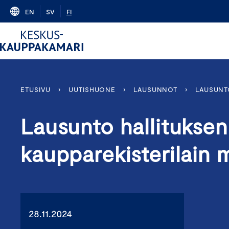
Skip
EN
SV
FI
to
content
ETUSIVU
›
UUTISHUONE
›
LAUSUNNOT
›
LAUSUNTO
Lausunto hallituksen 
kaupparekisterilain
28.11.2024