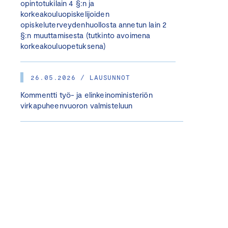
opintotukilain 4 §:n ja
korkeakouluopiskelijoiden
opiskeluterveydenhuollosta annetun lain 2
§:n muuttamisesta (tutkinto avoimena
korkeakouluopetuksena)
26.05.2026 / LAUSUNNOT
Kommentti työ- ja elinkeinoministeriön
virkapuheenvuoron valmisteluun