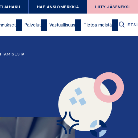
TIJAHAKU
HAE ANSIOMERKKIÄ
LIITY JÄSENEKSI
nnukset
Palvelut
Vastuullisuus
Tietoa meistä
ETSI
TTAMISESTA