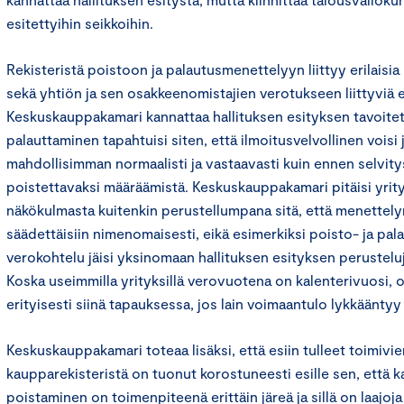
esitettyihin seikkoihin.
Rekisteristä poistoon ja palautusmenettelyyn liittyy erilaisi
sekä yhtiön ja sen osakkeenomistajien verotukseen liittyviä
Keskuskauppakamari kannattaa hallituksen esityksen tavoitetta 
palauttaminen tapahtuisi siten, että ilmoitusvelvollinen voisi
mahdollisimman normaalisti ja vastaavasti kuin ennen selvityst
poistettavaksi määräämistä. Keskuskauppakamari pitäisi yrit
näkökulmasta kuitenkin perustellumpana sitä, että menettely
säädettäisiin nimenomaisesti, eikä esimerkiksi poisto- ja pa
verokohtelu jäisi yksinomaan hallituksen esityksen perustelu
Koska useimmilla yrityksillä verovuotena on kalenterivuosi, 
erityisesti siinä tapauksessa, jos lain voimaantulo lykkäänty
Keskuskauppakamari toteaa lisäksi, että esiin tulleet toimivi
kaupparekisteristä on tuonut korostuneesti esille sen, että 
poistaminen on toimenpiteenä erittäin järeä ja sillä on laajoj