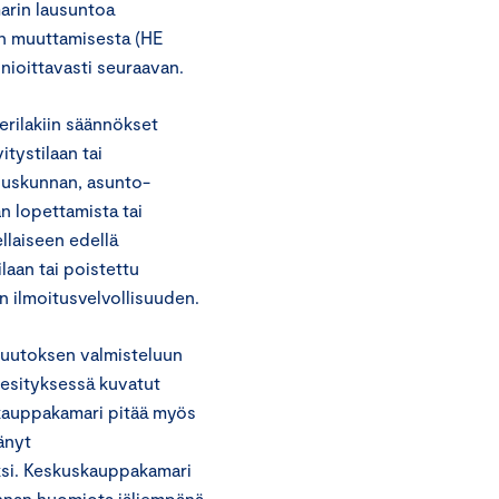
arin lausuntoa
ain muuttamisesta (HE
ioittavasti seuraavan.
erilakiin säännökset
itystilaan tai
uuskunnan, asunto-
n lopettamista tai
llaiseen edellä
laan tai poistettu
än ilmoitusvelvollisuuden.
muutoksen valmisteluun
n esityksessä kuvatut
skauppakamari pitää myös
änyt
ksi. Keskuskauppakamari
kunnan huomiota jäljempänä