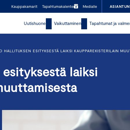
Kauppakamarit
Tapahtumakalenteri
Medialle
ASIANTUN
Uutishuone
Vaikuttaminen
Tapahtumat ja valme
 HALLITUKSEN ESITYKSESTÄ LAIKSI KAUPPAREKISTERILAIN MUU
esityksestä laiksi
 muuttamisesta