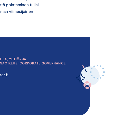
tä poistamisen tulisi
man viimesijainen
IJA, YHTIÖ- JA
INAOIKEUS, CORPORATE GOVERNANCE
er.fi