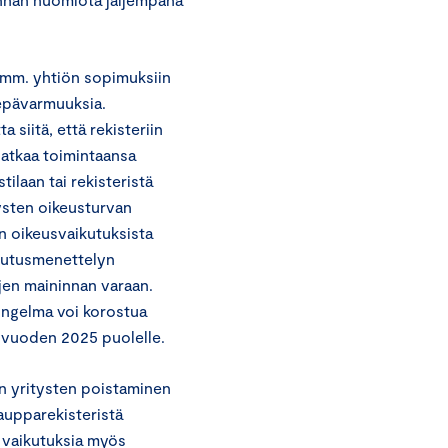
a mm. yhtiön sopimuksiin
 epävarmuuksia.
siitä, että rekisteriin
 jatkaa toimintaansa
ilaan tai rekisteristä
ysten oikeusturvan
n oikeusvaikutuksista
lautusmenettelyn
jen maininnan varaan.
ongelma voi korostua
y vuoden 2025 puolelle.
en yritysten poistaminen
kaupparekisteristä
a vaikutuksia myös