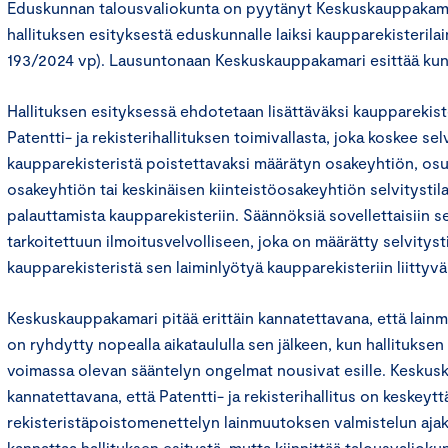
Eduskunnan talousvaliokunta on pyytänyt Keskuskauppakam
hallituksen esityksestä eduskunnalle laiksi kaupparekisteril
193/2024 vp). Lausuntonaan Keskuskauppakamari esittää kunn
Hallituksen esityksessä ehdotetaan lisättäväksi kaupparekist
Patentti- ja rekisterihallituksen toimivallasta, joka koskee selv
kaupparekisteristä poistettavaksi määrätyn osakeyhtiön, os
osakeyhtiön tai keskinäisen kiinteistöosakeyhtiön selvitystila
palauttamista kaupparekisteriin. Säännöksiä sovellettaisiin se
tarkoitettuun ilmoitusvelvolliseen, joka on määrätty selvitysti
kaupparekisteristä sen laiminlyötyä kaupparekisteriin liittyv
Keskuskauppakamari pitää erittäin kannatettavana, että lain
on ryhdytty nopealla aikataululla sen jälkeen, kun hallitukse
voimassa olevan sääntelyn ongelmat nousivat esille. Kesku
kannatettavana, että Patentti- ja rekisterihallitus on keskeytt
rekisteristäpoistomenettelyn lainmuutoksen valmistelun aja
kannattaa hallituksen esitystä, mutta kiinnittää talousvalio