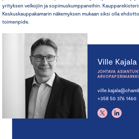
yrityksen velkojiin ja sopimuskumppaneihin. Kaupparekisteris
Keskuskauppakamarin näkemyksen mukaan siksi olla ehdotto
toimenpide.
Ville Kajala
JOHTAVA ASIANTUNT
ARVOPAPERIMARKK
ville.kajala@chamb
+358 50 376 1460