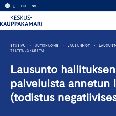
Skip
FI
EN
SV
to
content
ETUSIVU
›
UUTISHUONE
›
LAUSUNNOT
›
LAUSUNTO
TESTITULOKSESTA)
Lausunto hallituksen
palveluista annetun 
(todistus negatiivise