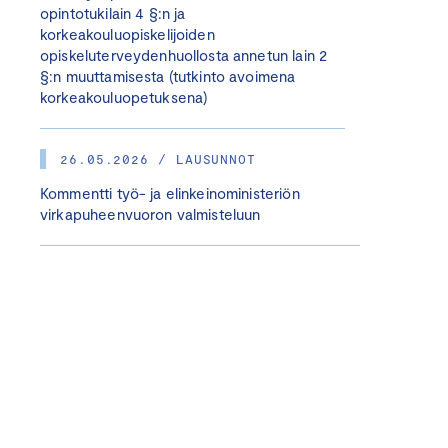
opintotukilain 4 §:n ja
korkeakouluopiskelijoiden
opiskeluterveydenhuollosta annetun lain 2
§:n muuttamisesta (tutkinto avoimena
korkeakouluopetuksena)
26.05.2026 / LAUSUNNOT
Kommentti työ- ja elinkeinoministeriön
virkapuheenvuoron valmisteluun