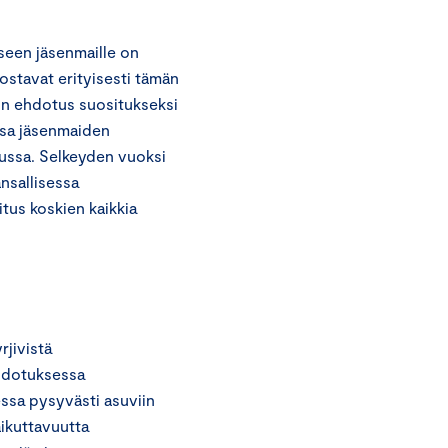
seen jäsenmaille on
ostavat erityisesti tämän
on ehdotus suositukseksi
ossa jäsenmaiden
lussa. Selkeyden vuoksi
ansallisessa
tus koskien kaikkia
rjivistä
Ehdotuksessa
essa pysyvästi asuviin
aikuttavuutta