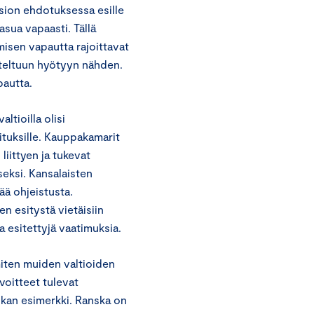
sion ehdotuksessa esille
asua vapaasti. Tällä
misen vapautta rajoittavat
iteltuun hyötyyn nähden.
pautta.
ltioilla olisi
oituksille. Kauppakamarit
iittyen ja tukevat
eksi. Kansalaisten
ää ohjeistusta.
n esitystä vietäisiin
esitettyjä vaatimuksia.
iten muiden valtioiden
oitteet tulevat
skan esimerkki. Ranska on