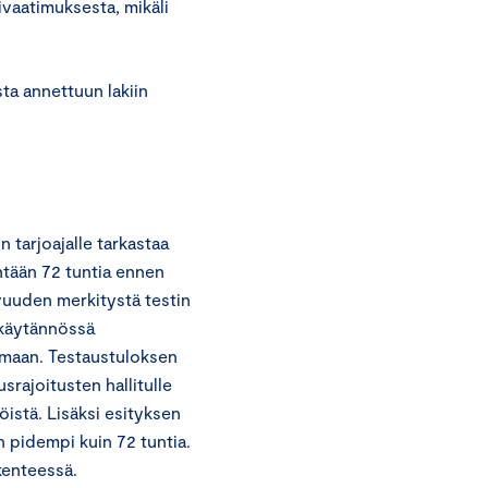
ivaatimuksesta, mikäli
sta annettuun lakiin
 tarjoajalle tarkastaa
ntään 72 tuntia ennen
vuuden merkitystä testin
 käytännössä
kamaan. Testaustuloksen
rajoitusten hallitulle
öistä. Lisäksi esityksen
n pidempi kuin 72 tuntia.
kenteessä.