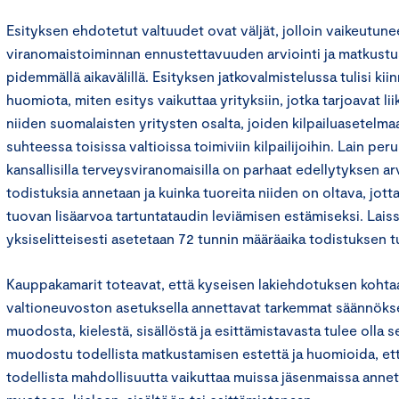
Esityksen ehdotetut valtuudet ovat väljät, jolloin vaikeutun
viranomaistoiminnan ennustettavuuden arviointi ja matkustu
pidemmällä aikavälillä. Esityksen jatkovalmistelussa tulisi kii
huomiota, miten esitys vaikuttaa yrityksiin, jotka tarjoavat lii
niiden suomalaisten yritysten osalta, joiden kilpailuasetelma
suhteessa toisissa valtioissa toimiviin kilpailijoihin. Lain per
kansallisilla terveysviranomaisilla on parhaat edellytyksen a
todistuksia annetaan ja kuinka tuoreita niiden on oltava, jott
tuovan lisäarvoa tartuntataudin leviämisen estämiseksi. Laiss
yksiselitteisesti asetetaan 72 tunnin määräaika todistuksen 
Kauppakamarit toteavat, että kyseisen lakiehdotuksen kohta
valtioneuvoston asetuksella annettavat tarkemmat säännöks
muodosta, kielestä, sisällöstä ja esittämistavasta tulee olla sel
muodostu todellista matkustamisen estettä ja huomioida, et
todellista mahdollisuutta vaikuttaa muissa jäsenmaissa anne