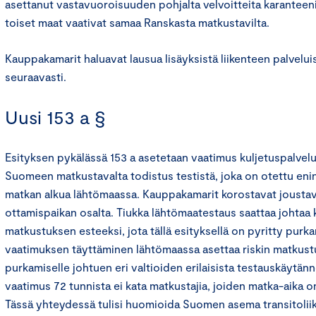
asettanut vastavuoroisuuden pohjalta velvoitteita karanteen
toiset maat vaativat samaa Ranskasta matkustavilta.
Kauppakamarit haluavat lausua lisäyksistä liikenteen palvelui
seuraavasti.
Uusi 153 a §
Esityksen pykälässä 153 a asetetaan vaatimus kuljetuspalvelun
Suomeen matkustavalta todistus testistä, joka on otettu eni
matkan alkua lähtömaassa. Kauppakamarit korostavat jousta
ottamispaikan osalta. Tiukka lähtömaatestaus saattaa johtaa
matkustuksen esteeksi, jota tällä esityksellä on pyritty pur
vaatimuksen täyttäminen lähtömaassa asettaa riskin matkustus
purkamiselle johtuen eri valtioiden erilaisista testauskäytänn
vaatimus 72 tunnista ei kata matkustajia, joiden matka-aika o
Tässä yhteydessä tulisi huomioida Suomen asema transitolii