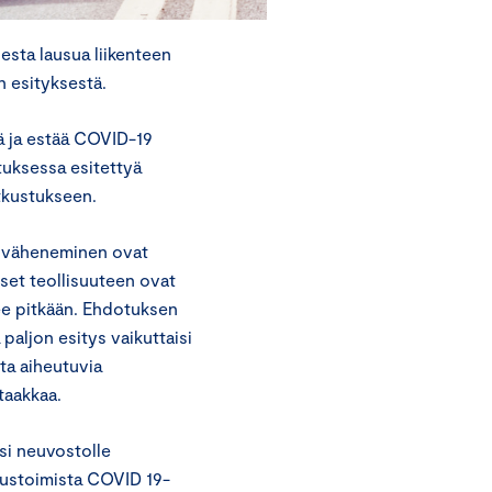
sta lausua liikenteen
n esityksestä.
ä ja estää COVID-19
tuksessa esitettyä
atkustukseen.
n väheneminen ovat
kset teollisuuteen ovat
e pitkään. Ehdotuksen
paljon esitys vaikuttaisi
ta aiheutuvia
 taakkaa.
si neuvostolle
tustoimista COVID 19-