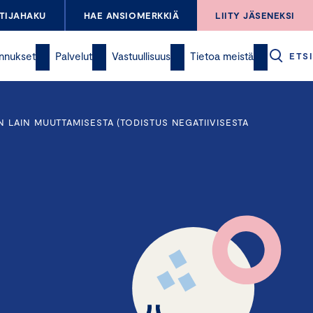
TIJAHAKU
HAE ANSIOMERKKIÄ
LIITY JÄSENEKSI
nnukset
Palvelut
Vastuullisuus
Tietoa meistä
ETSI
 LAIN MUUTTAMISESTA (TODISTUS NEGATIIVISESTA