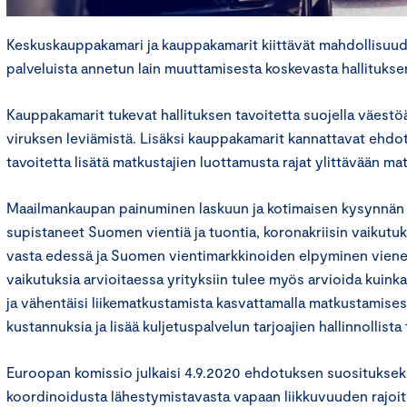
Keskuskauppakamari ja kauppakamarit kiittävät mahdollisuude
palveluista annetun lain muuttamisesta koskevasta hallitukse
Kauppakamarit tukevat hallituksen tavoitetta suojella väestö
viruksen leviämistä. Lisäksi kauppakamarit kannattavat ehdo
tavoitetta lisätä matkustajien luottamusta rajat ylittävään m
Maailmankaupan painuminen laskuun ja kotimaisen kysynnä
supistaneet Suomen vientiä ja tuontia, koronakriisin vaikutu
vasta edessä ja Suomen vientimarkkinoiden elpyminen viene
vaikutuksia arvioitaessa yrityksiin tulee myös arvioida kuinka 
ja vähentäisi liikematkustamista kasvattamalla matkustamises
kustannuksia ja lisää kuljetuspalvelun tarjoajien hallinnollista
Euroopan komissio julkaisi 4.9.2020 ehdotuksen suosituksek
koordinoidusta lähestymistavasta vapaan liikkuvuuden rajoi