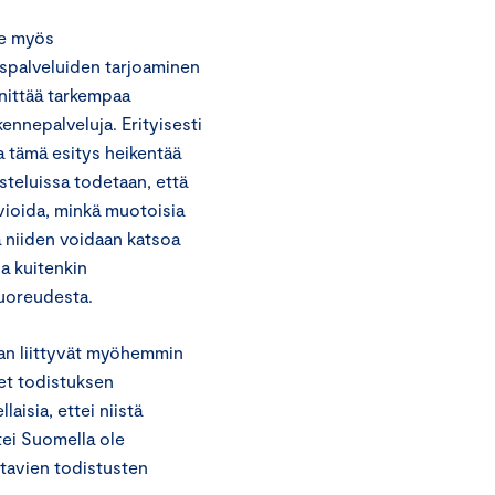
ee myös
spalveluiden tarjoaminen
nnittää tarkempaa
kennepalveluja. Erityisesti
a tämä esitys heikentää
usteluissa todetaan, että
rvioida, minkä muotoisia
a niiden voidaan katsoa
a kuitenkin
tuoreudesta.
an liittyvät myöhemmin
et todistuksen
laisia, ettei niistä
tei Suomella ole
ttavien todistusten