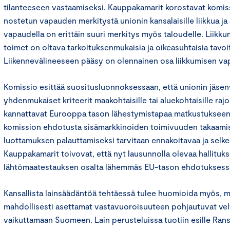
tilanteeseen vastaamiseksi. Kauppakamarit korostavat komis
nostetun vapauden merkitystä unionin kansalaisille liikkua ja 
vapaudella on erittäin suuri merkitys myös taloudelle. Liikku
toimet on oltava tarkoituksenmukaisia ja oikeasuhtaisia tavo
Liikennevälineeseen pääsy on olennainen osa liikkumisen va
Komissio esittää suositusluonnoksessaan, että unionin jäsenva
yhdenmukaiset kriteerit maakohtaisille tai aluekohtaisille raj
kannattavat Eurooppa tason lähestymistapaa matkustukseen l
komission ehdotusta sisämarkkinoiden toimivuuden takaamis
luottamuksen palauttamiseksi tarvitaan ennakoitavaa ja selke
Kauppakamarit toivovat, että nyt lausunnolla olevaa hallitukse
lähtömaatestauksen osalta lähemmäs EU-tason ehdotuksessa 
Kansallista lainsäädäntöä tehtäessä tulee huomioida myös, m
mahdollisesti asettamat vastavuoroisuuteen pohjautuvat velv
vaikuttamaan Suomeen. Lain perusteluissa tuotiin esille Ran