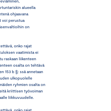
leviäminen,
tuntariskin alueella
Yhtenä ohjaavana
t voi perustua
äsenvaltioihin on
ettävä, onko rajat
stuloksen vaatimista ei
tu raskaan liikenteen
ikenteen osalta on tehtävä
yen 153 b §: ssä annetaan
uuden ulkopuolelle
 näiden ryhmien osalta on
eitä kriittisen työvoiman
alle liikkuvuudelle.
ettävä, onko rajat