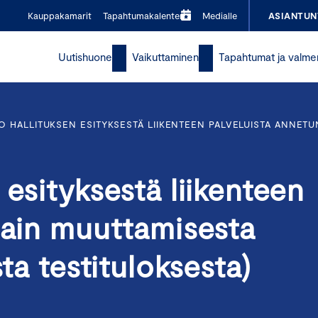
Kauppakamarit
Tapahtumakalenteri
Medialle
ASIANTUN
Uutishuone
Vaikuttaminen
Tapahtumat ja valme
 HALLITUKSEN ESITYKSESTÄ LIIKENTEEN PALVELUISTA ANNETUN
 esityksestä liikenteen
lain muuttamisesta
sta testituloksesta)