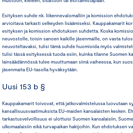
muotoon, kieleen, sisältöön tai esittämistapaan.
Esityksen suhde nk. liikennevalomalliin ja komission ehdotuk
arvioitava tarkasti selkeyden lisäämiseksi. Kauppakamarit kor
esityksen ja komission ehdotuksen suhdetta. Koska komissi
neuvostolle, toisin sanoen kaikille jäsenmaille, on vasta tul
neuvoteltavaksi, tulisi tämä suhde huomioida myös valmiste
tulisi tässä esityksessä tuoda esiin, kuinka tilanne Suomen k
lainsäädännössä tulee muuttumaan siinä vaiheessa, kun suosi
jäsenmaita EU-tasolla hyväksytään.
Uusi 153 b §
Kauppakamarit toivovat, että jatkovalmistelussa luovutaan sy
kansallisuusvaatimuksista EU-maiden kansalaisten kesken. 
tarkastusvelvollisuus ei ulottuisi Suomen kansalaisiin, Suom
ulkomaalaisiin eikä turvapaikan hakijoihin. Kun ehdotuksen v