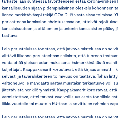
tarkastellaan suhteessa tavoitteeseen estää koronaviruksen 
kansallisuuden sijaan pidempiaikainen oleskelu kohonneen tar
lienee merkittävämpi tekijä COVID-19 vastaisissa toimissa. 
periaatteena komission ehdotuksessa on, etteivät rajoitukse
kansalaisuuteen ja että omien ja unionin kansalaisten pääsy j
taattava.
Lain perusteluissa todetaan, että jatkovalmistelussa on selvit
ylittävä liikenne perusteeltaan sellaista, että tuoreen testau
voida pitää yleisen edun mukaisena. Esimerkkinä tästä mainit
kuljettajat. Kauppakamarit korostavat, että kirjaus ammattili
selvästi ja tavaraliikenteen toimivuus on taattava. Tähän liitt
valtioneuvolle mandaatti säätää muistakin tarkastusvelvollis
jätettävistä henkilöryhmistä. Kauppakamarit korostavat, että
varmistettava, ettei tarkastusvelvollisuus aseta todellisia est
liikkuvuudelle tai muutoin EU-tasolla sovittujen ryhmien vapa
Lain perusteluissa todetaan, että jatkovalmistelussa on selvit