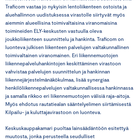
Traficom vastaa jo nykyisin lentoliikenteen ostoista ja
aluehallinnon uudistuksessa virastolle siirtyvät myös
aiemmin alueellisina toimivaltaisina viranomaisina
toimineiden ELY-keskusten vastuulla oleva
joukkoliikenteen suunnittelu ja hankinta. Traficom on
luonteva julkisen liikenteen palvelujen valtakunnallinen
toimivaltainen viranomainen. Eri liikennemuotojen
liikennepalveluhankintojen keskittäminen virastoon
vahvistaa palvelujen suunnittelun ja hankinnan
liikennejärjestelmänäkökulmaa, lisää synergiaa
henkilöliikennepalvelujen valtakunnallisessa hankinnassa
ja samalla rikkoo eri liikennemuotojen välisiä raja-aitoja.
Myös ehdotus rautatiealan sääntelyelimen siirtämisestä
Kilpailu- ja kuluttajavirastoon on luonteva.
Keskuskauppakamari puoltaa lainsäädäntöön esitettyä
muutosta, jonka perusteella seudulliset