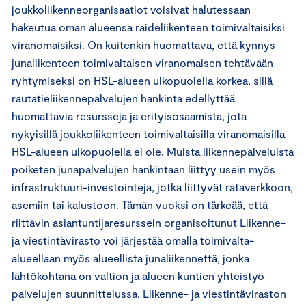
joukkoliikenneorganisaatiot voisivat halutessaan
hakeutua oman alueensa raideliikenteen toimivaltaisiksi
viranomaisiksi. On kuitenkin huomattava, että kynnys
junaliikenteen toimivaltaisen viranomaisen tehtävään
ryhtymiseksi on HSL-alueen ulkopuolella korkea, sillä
rautatieliikennepalvelujen hankinta edellyttää
huomattavia resursseja ja erityisosaamista, jota
nykyisillä joukkoliikenteen toimivaltaisilla viranomaisilla
HSL-alueen ulkopuolella ei ole. Muista liikennepalveluista
poiketen junapalvelujen hankintaan liittyy usein myös
infrastruktuuri-investointeja, jotka liittyvät rataverkkoon,
asemiin tai kalustoon. Tämän vuoksi on tärkeää, että
riittävin asiantuntijaresurssein organisoitunut Liikenne-
ja viestintävirasto voi järjestää omalla toimivalta-
alueellaan myös alueellista junaliikennettä, jonka
lähtökohtana on valtion ja alueen kuntien yhteistyö
palvelujen suunnittelussa. Liikenne- ja viestintäviraston