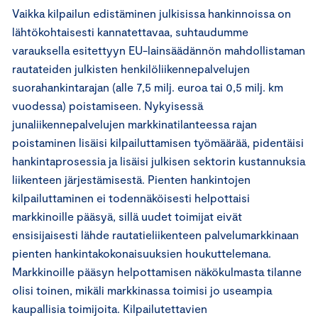
Vaikka kilpailun edistäminen julkisissa hankinnoissa on
lähtökohtaisesti kannatettavaa, suhtaudumme
varauksella esitettyyn EU-lainsäädännön mahdollistaman
rautateiden julkisten henkilöliikennepalvelujen
suorahankintarajan (alle 7,5 milj. euroa tai 0,5 milj. km
vuodessa) poistamiseen. Nykyisessä
junaliikennepalvelujen markkinatilanteessa rajan
poistaminen lisäisi kilpailuttamisen työmäärää, pidentäisi
hankintaprosessia ja lisäisi julkisen sektorin kustannuksia
liikenteen järjestämisestä. Pienten hankintojen
kilpailuttaminen ei todennäköisesti helpottaisi
markkinoille pääsyä, sillä uudet toimijat eivät
ensisijaisesti lähde rautatieliikenteen palvelumarkkinaan
pienten hankintakokonaisuuksien houkuttelemana.
Markkinoille pääsyn helpottamisen näkökulmasta tilanne
olisi toinen, mikäli markkinassa toimisi jo useampia
kaupallisia toimijoita. Kilpailutettavien