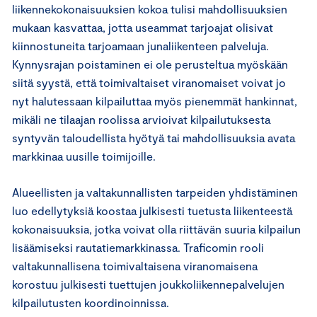
liikennekokonaisuuksien kokoa tulisi mahdollisuuksien
mukaan kasvattaa, jotta useammat tarjoajat olisivat
kiinnostuneita tarjoamaan junaliikenteen palveluja.
Kynnysrajan poistaminen ei ole perusteltua myöskään
siitä syystä, että toimivaltaiset viranomaiset voivat jo
nyt halutessaan kilpailuttaa myös pienemmät hankinnat,
mikäli ne tilaajan roolissa arvioivat kilpailutuksesta
syntyvän taloudellista hyötyä tai mahdollisuuksia avata
markkinaa uusille toimijoille.
Alueellisten ja valtakunnallisten tarpeiden yhdistäminen
luo edellytyksiä koostaa julkisesti tuetusta liikenteestä
kokonaisuuksia, jotka voivat olla riittävän suuria kilpailun
lisäämiseksi rautatiemarkkinassa. Traficomin rooli
valtakunnallisena toimivaltaisena viranomaisena
korostuu julkisesti tuettujen joukkoliikennepalvelujen
kilpailutusten koordinoinnissa.