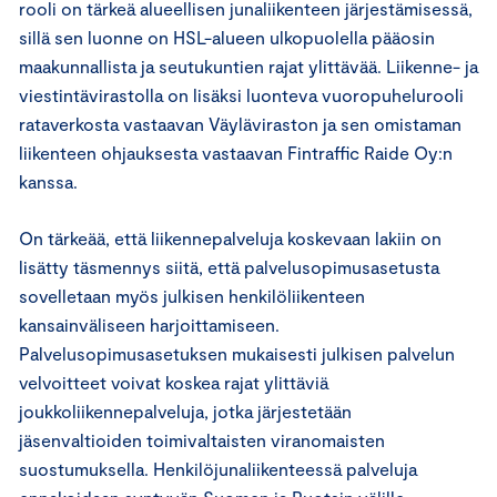
rooli on tärkeä alueellisen junaliikenteen järjestämisessä,
sillä sen luonne on HSL-alueen ulkopuolella pääosin
maakunnallista ja seutukuntien rajat ylittävää. Liikenne- ja
viestintävirastolla on lisäksi luonteva vuoropuhelurooli
rataverkosta vastaavan Väyläviraston ja sen omistaman
liikenteen ohjauksesta vastaavan Fintraffic Raide Oy:n
kanssa.
On tärkeää, että liikennepalveluja koskevaan lakiin on
lisätty täsmennys siitä, että palvelusopimusasetusta
sovelletaan myös julkisen henkilöliikenteen
kansainväliseen harjoittamiseen.
Palvelusopimusasetuksen mukaisesti julkisen palvelun
velvoitteet voivat koskea rajat ylittäviä
joukkoliikennepalveluja, jotka järjestetään
jäsenvaltioiden toimivaltaisten viranomaisten
suostumuksella. Henkilöjunaliikenteessä palveluja