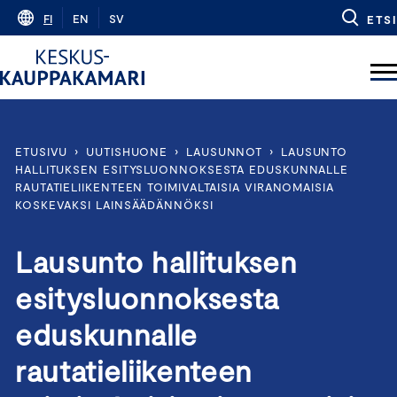
Skip
FI
EN
SV
ETSI
to
content
ETUSIVU
›
UUTISHUONE
›
LAUSUNNOT
›
LAUSUNTO
HALLITUKSEN ESITYSLUONNOKSESTA EDUSKUNNALLE
RAUTATIELIIKENTEEN TOIMIVALTAISIA VIRANOMAISIA
KOSKEVAKSI LAINSÄÄDÄNNÖKSI
Lausunto hallituksen
esitysluonnoksesta
eduskunnalle
rautatieliikenteen