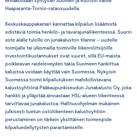
ennakoidaan syntyvän Suomen ja Ruotsin välille
Haaparanta-Tornio-rataosuudella.
Keskuskauppakamari kannattaa kilpailun lisäämistä
edistäviä toimia henkilö- ja tavarajunaliikenteessä. Suurin
este alalle tulolle on junakaluston tilanne – uudelle
toimijalle tai ulkomailla toimiville liikennöitsijöille
investointikustannukset ovat suuret, sillä EU-maista
poikkeavan raideleveyden takia Suomeen hankittua
kalustoa voidaan käyttää vain Suomessa. Nykyisin
Suomessa toimii kilpailutuksen mahdollistavana
kalustoyhtiönä Pääkaupunkiseudun Junakalusto Oy, joka
hankkii ja ylläpitää ainoastaan HSL-alueen liikenteessä
tarvittavaa junakalustoa. Hallitusohjelman mukainen
julkisesti tuetun ostoliikenteen kalustoyhtiön
perustaminen on tärkein yksittäinen toimenpide
kilpailuedellytysten parantamiselle.