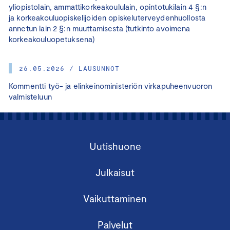
yliopistolain, ammattikorkeakoululain, opintotukilain 4 §:n
ja korkeakouluopiskelijoiden opiskeluterveydenhuollosta
annetun lain 2 §:n muuttamisesta (tutkinto avoimena
korkeakouluopetuksena)
26.05.2026 / LAUSUNNOT
Kommentti työ- ja elinkeinoministeriön virkapuheenvuoron
valmisteluun
Uutishuone
Julkaisut
Vaikuttaminen
Palvelut