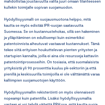
mahdollistaa joustavuutta valita juuri omaan tilanteeseen
kullekin toimijalle sopivan suojamuodon.
Hyödyllisyysmalli on suojausmuotona helppo, mitä
kautta se myös edistää IPR-suojan saatavuutta
Suomessa. Se on kustannustehokas, sillä sen hakeminen
ja ylläpitäminen on edullisempi kuin esimerkiksi
patentoinnista aiheutuvat vastaavat kustannukset. Tämä
tekee siitä erityisen houkuttelevan pienten yritysten ja
startupien kannalta, joilla ei aina ole resursseja kattaviin
patentointiprosesseihin. On tosiasia, että suomalaisista
yrityksistä yli 90 prosenttia kuuluu pk-sektoriin ja että
pienillä ja keskisuurilla toimijoilla ei ole välttämättä varaa
kalliimpien suojamuotojen käyttöön.
Hyödyllisyysmallin rekisteröinti on myös olennaisesti
nopeampi kuin patentilla. Lisäksi hyödyllisyysmallia
vastaan ei voi tehdä väitettä PRH:ssa, mitä kautta suoja