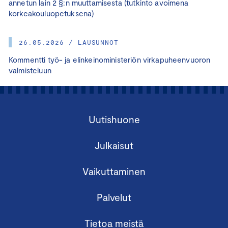
annetun lain 2 §:n muuttamisesta (tutkinto avoimena
korkeakouluopetuksena)
26.05.2026 / LAUSUNNOT
Kommentti työ- ja elinkeinoministeriön virkapuheenvuoron
valmisteluun
Uutishuone
Julkaisut
Vaikuttaminen
Palvelut
Tietoa meistä