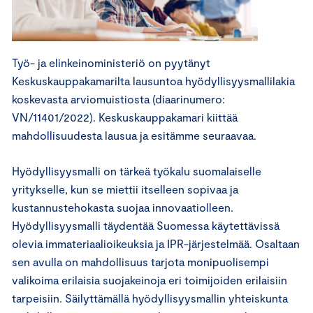
Työ- ja elinkeinoministeriö on pyytänyt
Keskuskauppakamarilta lausuntoa hyödyllisyysmallilakia
koskevasta arviomuistiosta (diaarinumero:
VN/11401/2022). Keskuskauppakamari kiittää
mahdollisuudesta lausua ja esitämme seuraavaa.
Hyödyllisyysmalli on tärkeä työkalu suomalaiselle
yritykselle, kun se miettii itselleen sopivaa ja
kustannustehokasta suojaa innovaatiolleen.
Hyödyllisyysmalli täydentää Suomessa käytettävissä
olevia immateriaalioikeuksia ja IPR-järjestelmää. Osaltaan
sen avulla on mahdollisuus tarjota monipuolisempi
valikoima erilaisia suojakeinoja eri toimijoiden erilaisiin
tarpeisiin. Säilyttämällä hyödyllisyysmallin yhteiskunta