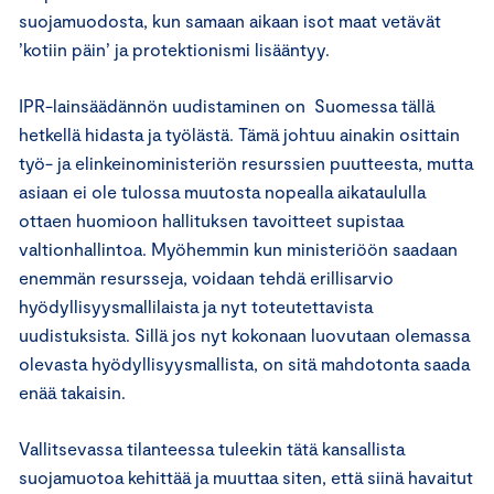
suojamuodosta, kun samaan aikaan isot maat vetävät
’kotiin päin’ ja protektionismi lisääntyy.
IPR-lainsäädännön uudistaminen on Suomessa tällä
hetkellä hidasta ja työlästä. Tämä johtuu ainakin osittain
työ- ja elinkeinoministeriön resurssien puutteesta, mutta
asiaan ei ole tulossa muutosta nopealla aikataululla
ottaen huomioon hallituksen tavoitteet supistaa
valtionhallintoa. Myöhemmin kun ministeriöön saadaan
enemmän resursseja, voidaan tehdä erillisarvio
hyödyllisyysmallilaista ja nyt toteutettavista
uudistuksista. Sillä jos nyt kokonaan luovutaan olemassa
olevasta hyödyllisyysmallista, on sitä mahdotonta saada
enää takaisin.
Vallitsevassa tilanteessa tuleekin tätä kansallista
suojamuotoa kehittää ja muuttaa siten, että siinä havaitut