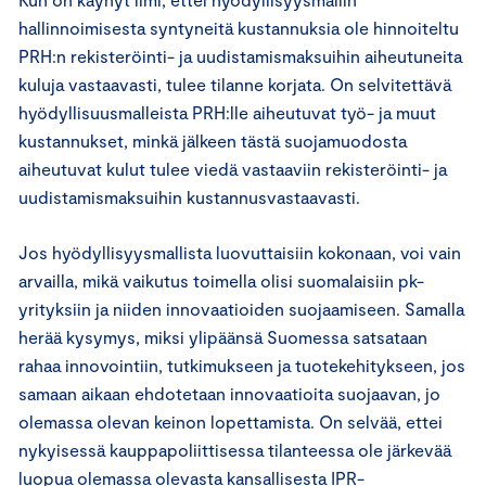
hallinnoimisesta syntyneitä kustannuksia ole hinnoiteltu
PRH:n rekisteröinti- ja uudistamismaksuihin aiheutuneita
kuluja vastaavasti, tulee tilanne korjata. On selvitettävä
hyödyllisuusmalleista PRH:lle aiheutuvat työ- ja muut
kustannukset, minkä jälkeen tästä suojamuodosta
aiheutuvat kulut tulee viedä vastaaviin rekisteröinti- ja
uudistamismaksuihin kustannusvastaavasti.
Jos hyödyllisyysmallista luovuttaisiin kokonaan, voi vain
arvailla, mikä vaikutus toimella olisi suomalaisiin pk-
yrityksiin ja niiden innovaatioiden suojaamiseen. Samalla
herää kysymys, miksi ylipäänsä Suomessa satsataan
rahaa innovointiin, tutkimukseen ja tuotekehitykseen, jos
samaan aikaan ehdotetaan innovaatioita suojaavan, jo
olemassa olevan keinon lopettamista. On selvää, ettei
nykyisessä kauppapoliittisessa tilanteessa ole järkevää
luopua olemassa olevasta kansallisesta IPR-