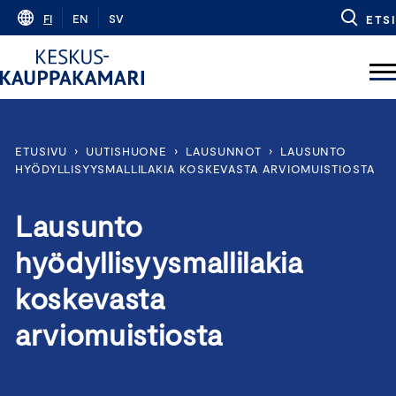
Skip
FI
EN
SV
ETSI
to
content
ETUSIVU
›
UUTISHUONE
›
LAUSUNNOT
›
LAUSUNTO
HYÖDYLLISYYSMALLILAKIA KOSKEVASTA ARVIOMUISTIOSTA
Lausunto
hyödyllisyysmallilakia
koskevasta
arviomuistiosta