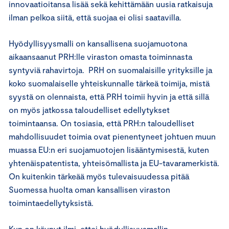
innovaatioitansa lisää sekä kehittämään uusia ratkaisuja
ilman pelkoa siitä, että suojaa ei olisi saatavilla.
Hyödyllisyysmalli on kansallisena suojamuotona
aikaansaanut PRH:lle viraston omasta toiminnasta
syntyviä rahavirtoja. PRH on suomalaisille yrityksille ja
koko suomalaiselle yhteiskunnalle tärkeä toimija, mistä
syystä on olennaista, että PRH toimii hyvin ja että sillä
on myös jatkossa taloudelliset edellytykset
toimintaansa. On tosiasia, että PRH:n taloudelliset
mahdollisuudet toimia ovat pienentyneet johtuen muun
muassa EU:n eri suojamuotojen lisääntymisestä, kuten
yhtenäispatentista, yhteisömallista ja EU-tavaramerkistä.
On kuitenkin tärkeää myös tulevaisuudessa pitää
Suomessa huolta oman kansallisen viraston
toimintaedellytyksistä.
Kun on käynyt ilmi, ettei hyödyllisyysmallin