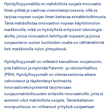
Hyödyllisyysmallilla on mahdollista suojata innovaatio
ilman pitkää ja vaativaa viranomaisprosessia, sillä se
tarjoaa nopean suojan ilman kattavaa ennakkotutkimusta.
Tämä mahdollistaa innovaation nopean käyttöönoton
markkinoilla, mikä on hyödyllistä erityisesti teknologia-
aloilla, joissa innovaatiot kehittyvät nopeasti ja joissa
suojaustarve uusien tuotteiden osalta on välttämätöntä
heti markkinoille tulon yhteydessä.
Hyödyllisyysmalli on selkeästi kansallinen suojamuoto,
jota hallinnoi ja myöntää Patentti- ja rekisterihallitus
(PRH). Hyödyllisyysmalli on olemassaolonsa aikana
vahvistanut ja täydentänyt kotimaista
innovaatioekosysteemiä tarjotessaan
suojausmahdollisuuden erilaisille innovaatioille, joita ei
aiemmin ollut mahdollista suojata. Tämänkaltainen
monipuolisuus on rohkaissut yrityksiä suojaamaan