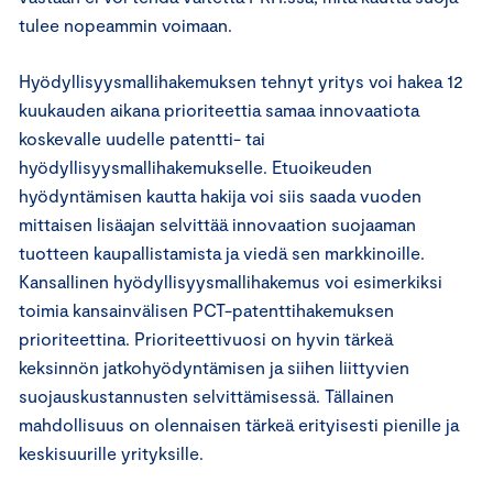
tulee nopeammin voimaan.
Hyödyllisyysmallihakemuksen tehnyt yritys voi hakea 12
kuukauden aikana prioriteettia samaa innovaatiota
koskevalle uudelle patentti- tai
hyödyllisyysmallihakemukselle. Etuoikeuden
hyödyntämisen kautta hakija voi siis saada vuoden
mittaisen lisäajan selvittää innovaation suojaaman
tuotteen kaupallistamista ja viedä sen markkinoille.
Kansallinen hyödyllisyysmallihakemus voi esimerkiksi
toimia kansainvälisen PCT-patenttihakemuksen
prioriteettina. Prioriteettivuosi on hyvin tärkeä
keksinnön jatkohyödyntämisen ja siihen liittyvien
suojauskustannusten selvittämisessä. Tällainen
mahdollisuus on olennaisen tärkeä erityisesti pienille ja
keskisuurille yrityksille.