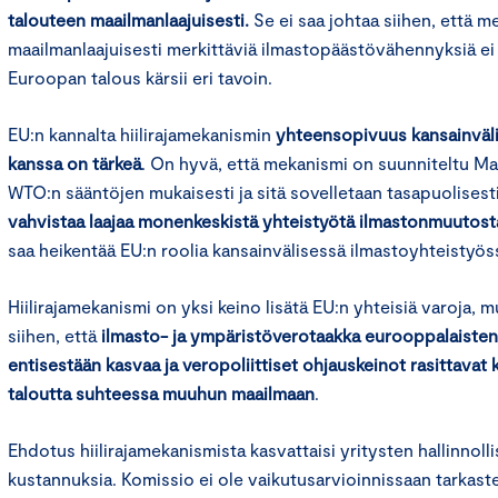
talouteen maailmanlaajuisesti.
Se ei saa johtaa siihen, että 
maailmanlaajuisesti merkittäviä ilmastopäästövähennyksiä ei
Euroopan talous kärsii eri tavoin.
EU:n kannalta hiilirajamekanismin
yhteensopivuus kansainväl
kanssa on tärkeä
. On hyvä, että mekanismi on suunniteltu M
WTO:n sääntöjen mukaisesti ja sitä sovelletaan tasapuolisesti
vahvistaa laajaa monenkeskistä yhteistyötä ilmastonmuutost
saa heikentää EU:n roolia kansainvälisessä ilmastoyhteistyös
Hiilirajamekanismi on yksi keino lisätä EU:n yhteisiä varoja, m
siihen, että
ilmasto- ja ympäristöverotaakka eurooppalaisten 
entisestään kasvaa ja veropoliittiset ohjauskeinot rasittava
taloutta suhteessa muuhun maailmaan
.
Ehdotus hiilirajamekanismista kasvattaisi yritysten hallinnolli
kustannuksia. Komissio ei ole vaikutusarvioinnissaan tarkaste