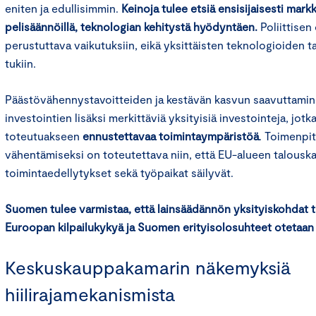
eniten ja edullisimmin.
Keinoja tulee etsiä ensisijaisesti mar
pelisäännöillä, teknologian kehitystä hyödyntäen.
Poliittisen
perustuttava vaikutuksiin, eikä yksittäisten teknologioiden t
tukiin.
Päästövähennystavoitteiden ja kestävän kasvun saavuttamine
investointien lisäksi merkittäviä yksityisiä investointeja, jotk
toteutuakseen
ennustettavaa toimintaympäristöä
. Toimenpi
vähentämiseksi on toteutettava niin, että EU-alueen talousk
toimintaedellytykset sekä työpaikat säilyvät.
Suomen tulee varmistaa, että lainsäädännön yksityiskohdat 
Euroopan kilpailukykyä ja Suomen erityisolosuhteet otetaa
Keskuskauppakamarin näkemyksiä
hiilirajamekanismista