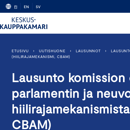
Skip
FI
EN
SV
to
content
ETUSIVU
›
UUTISHUONE
›
LAUSUNNOT
›
LAUSUNT
(HIILIRAJAMEKANISMI, CBAM)
Lausunto komission
parlamentin ja neuv
hiilirajamekanismista
CBAM)