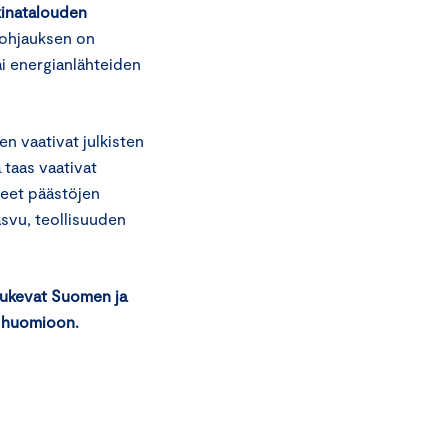
kkinatalouden
 ohjauksen on
ai energianlähteiden
n vaativat julkisten
a taas vaativat
teet päästöjen
asvu, teollisuuden
tukevat Suomen ja
n huomioon.