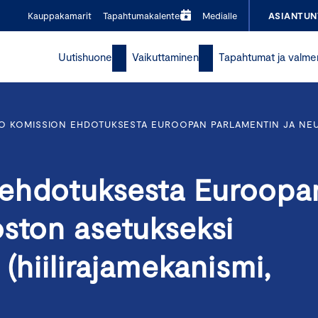
Kauppakamarit
Tapahtumakalenteri
Medialle
ASIANTUN
Uutishuone
Vaikuttaminen
Tapahtumat ja valme
O KOMISSION EHDOTUKSESTA EUROOPAN PARLAMENTIN JA NEUV
 ehdotuksesta Euroopa
oston asetukseksi
 (hiilirajamekanismi,