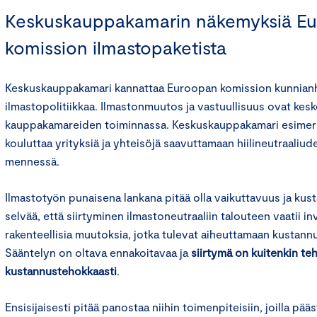
Keskuskauppakamarin näkemyksiä E
komission ilmastopaketista
Keskuskauppakamari kannattaa Euroopan komission kunnian
ilmastopolitiikkaa. Ilmastonmuutos ja vastuullisuus ovat kes
kauppakamareiden toiminnassa. Keskuskauppakamari esimerki
kouluttaa yrityksiä ja yhteisöjä saavuttamaan hiilineutraali
mennessä.
Ilmastotyön punaisena lankana pitää olla vaikuttavuus ja ku
selvää, että siirtyminen ilmastoneutraaliin talouteen vaatii in
rakenteellisia muutoksia, jotka tulevat aiheuttamaan kustannuk
Sääntelyn on oltava ennakoitavaa ja
siirtymä on kuitenkin t
kustannustehokkaasti
.
Ensisijaisesti pitää panostaa niihin toimenpiteisiin, joilla pä