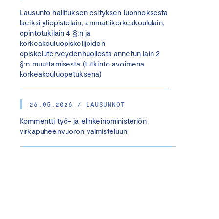
Lausunto hallituksen esityksen luonnoksesta
laeiksi yliopistolain, ammattikorkeakoululain,
opintotukilain 4 §:n ja
korkeakouluopiskelijoiden
opiskeluterveydenhuollosta annetun lain 2
§:n muuttamisesta (tutkinto avoimena
korkeakouluopetuksena)
26.05.2026 / LAUSUNNOT
Kommentti työ- ja elinkeinoministeriön
virkapuheenvuoron valmisteluun