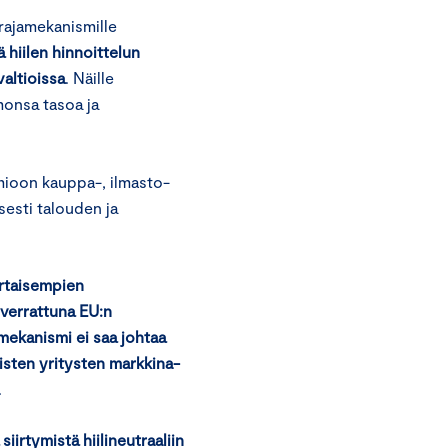
rajamekanismille
 hiilen hinnoittelun
altioissa
. Näille
monsa tasoa ja
mioon kauppa-, ilmasto-
sesti talouden ja
ertaisempien
 verrattuna EU:n
amekanismi ei saa johtaa
sten yritysten markkina-
.
siirtymistä hiilineutraaliin