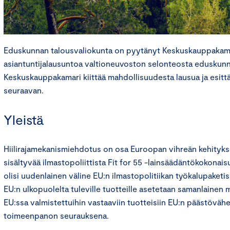
Eduskunnan talousvaliokunta on pyytänyt Keskuskauppakama
asiantuntijalausuntoa valtioneuvoston selonteosta eduskunna
Keskuskauppakamari kiittää mahdollisuudesta lausua ja esitt
seuraavan.
Yleistä
Hiilirajamekanismiehdotus on osa Euroopan vihreän kehitykse
sisältyvää ilmastopoliittista Fit for 55 -lainsäädäntökokonais
olisi uudenlainen väline EU:n ilmastopolitiikan työkalupaketiss
EU:n ulkopuolelta tuleville tuotteille asetetaan samanlainen
EU:ssa valmistettuihin vastaaviin tuotteisiin EU:n päästövä
toimeenpanon seurauksena.