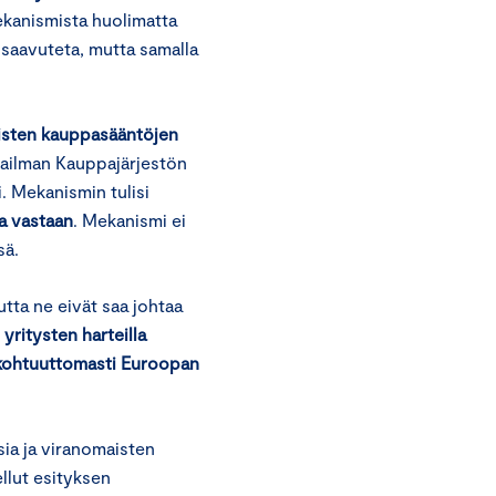
mekanismista huolimatta
 saavuteta, mutta samalla
isten kauppasääntöjen
aailman Kauppajärjestön
. Mekanismin tulisi
a vastaan
. Mekanismi ei
sä.
utta ne eivät saa johtaa
yritysten harteilla
t kohtuuttomasti Euroopan
sia ja viranomaisten
llut esityksen