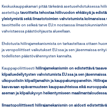
Keskuskauppakamari pitää tärkeänä asetusehdotuksessa hiili
asetettuja
tavoitteita tehostaa hiilivuodon ehkäisyä ja edistää
yleistymistä sekä ilmastotoimien vahvistumista kolmansissa v
tavoitteille on selkeä tarve EU:n nostaessa ilmastokunnianhi
vahvistaessa päästöohjausta alueellaan.
Ehdotusta hiilirajamekanismista on tarkasteltava ottaen huo
ja veropoliittiset vaikutukset EU:ssa ja sen jäsenmaissa erityi
todellisten päästövähennysten kannalta.
Kauppapoliittisesti
hiilirajamekanismin on edistettävä tasav
kilpailuedellytysten vahvistumista EU:ssa ja sen jäsenmaissa
ulkopuolisiin kilpailijamaihin ja kauppakumppaneihin. Hiiliraj
kasvavaan epävarmuuteen kauppasuhteissa eikä eurooppalai
aseman ja kilpailukyvyn heikentymiseen maailmantaloudessa
Ilmastopoliittisesti hiilirajamekanismin on aidosti edistettävä 