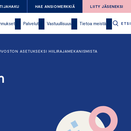
TIJAHAKU
HAE ANSIOMERKKIÄ
LIITY JÄSENEKSI
nnukset
Palvelut
Vastuullisuus
Tietoa meistä
ETSI
OSTON ASETUKSEKSI HIILIRAJAMEKANISMISTA
n