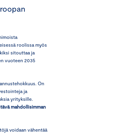
uroopan
himoista
keisessä roolissa myös
ksi sitouttaa ja
uden vuoteen 2035
stannustehokkuus. On
vestointeja ja
sia yrityksille.
ehtävä mahdollisimman
ästöjä voidaan vähentää