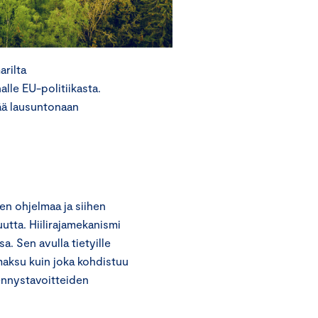
rilta
lle EU-politiikasta.
ää lausuntonaan
n ohjelmaa ja siihen
uutta. Hiilirajamekanismi
a. Sen avulla tietyille
 maksu kuin joka kohdistuu
hennystavoitteiden