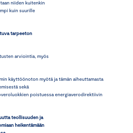
etaan niiden kuitenkin
pi kuin suurille
stuva tarpeeton
tusten arviointia, myös
smin käyttöönoton myötä ja tämän aiheuttamasta
emisestä sekä
veroluokkien poistuessa energiaverodirektiivin
uutta teollisuuden ja
 omiaan heikentämään
sa.