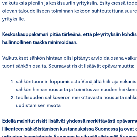
vaikutuksia pieniin ja keskisuuriin yrityksiin. Esityksessä tod
olevan taloudelliseen toiminnan kokoon suhteutettuna suurem
yrityksille.
Keskuskauppakamari pitää tärkeänä, että pk-yrityksiin kohdi
hallinnollinen taakka minimoidaan.
Vaikutukset sähkön hintaan olisi pitänyt arvioida osana vaiku
tuontisähkön osalta. Seuraavat riskit lisäävät epävarmuutta:
sähköntuonnin loppumisesta Venäjältä hiilirajamekani
sähkön hinnannoususta ja toimitusvarmuuden heikken
teollisuuden sähköveron merkittävästä noususta sähkö
uudistamisen myötä
Edellä mainitut riskit lisäävät yhdessä merkittävästi epävarm
liikenteen sähköistämisen kustannuksissa Suomessa ja ovat
yritysten investointeja Suomeen ja vihreää siirtymää Suomes