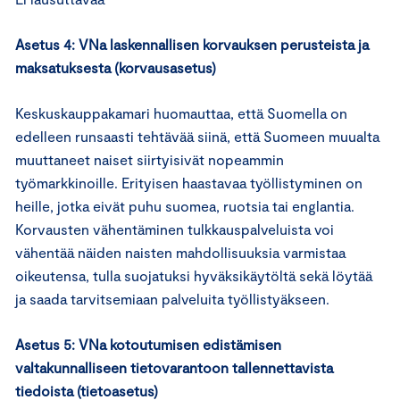
Asetus 4:
VNa laskennallisen korvauksen perusteista ja
maksatuksesta (korvausasetus)
Keskuskauppakamari huomauttaa, että Suomella on
edelleen runsaasti tehtävää siinä, että Suomeen muualta
muuttaneet naiset siirtyisivät nopeammin
työmarkkinoille. Erityisen haastavaa työllistyminen on
heille, jotka eivät puhu suomea, ruotsia tai englantia.
Korvausten vähentäminen tulkkauspalveluista voi
vähentää näiden naisten mahdollisuuksia varmistaa
oikeutensa, tulla suojatuksi hyväksikäytöltä sekä löytää
ja saada tarvitsemiaan palveluita työllistyäkseen.
Asetus 5:
VNa kotoutumisen edistämisen
valtakunnalliseen tietovarantoon tallennettavista
tiedoista (tietoasetus)