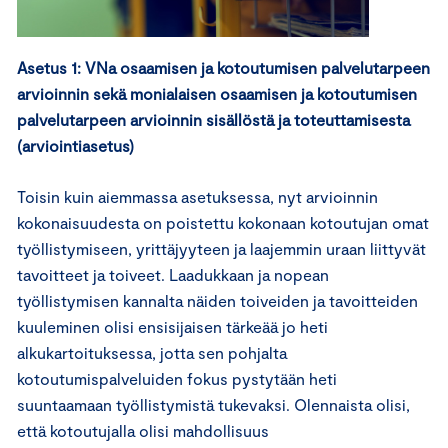
Asetus 1:
VNa osaamisen ja kotoutumisen palvelutarpeen
arvioinnin sekä monialaisen osaamisen ja kotoutumisen
palvelutarpeen arvioinnin sisällöstä ja toteuttamisesta
(arviointiasetus)
Toisin kuin aiemmassa asetuksessa, nyt arvioinnin
kokonaisuudesta on poistettu kokonaan kotoutujan omat
työllistymiseen, yrittäjyyteen ja laajemmin uraan liittyvät
tavoitteet ja toiveet. Laadukkaan ja nopean
työllistymisen kannalta näiden toiveiden ja tavoitteiden
kuuleminen olisi ensisijaisen tärkeää jo heti
alkukartoituksessa, jotta sen pohjalta
kotoutumispalveluiden fokus pystytään heti
suuntaamaan työllistymistä tukevaksi. Olennaista olisi,
että kotoutujalla olisi mahdollisuus