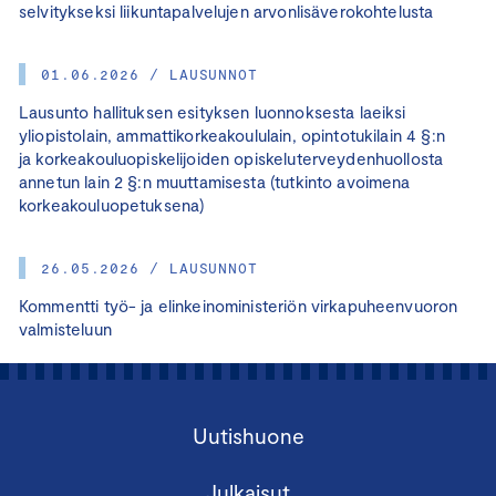
selvitykseksi liikuntapalvelujen arvonlisäverokohtelusta
01.06.2026 / LAUSUNNOT
Lausunto hallituksen esityksen luonnoksesta laeiksi
yliopistolain, ammattikorkeakoululain, opintotukilain 4 §:n
ja korkeakouluopiskelijoiden opiskeluterveydenhuollosta
annetun lain 2 §:n muuttamisesta (tutkinto avoimena
korkeakouluopetuksena)
26.05.2026 / LAUSUNNOT
Kommentti työ- ja elinkeinoministeriön virkapuheenvuoron
valmisteluun
Uutishuone
Julkaisut