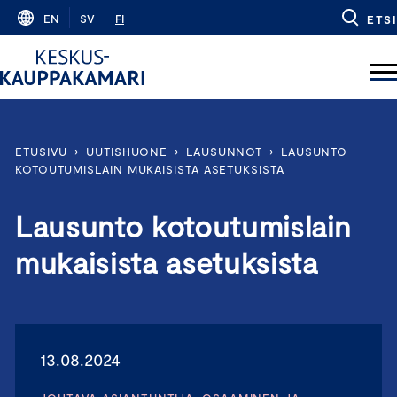
Skip
EN
SV
FI
ETSI
to
content
ETUSIVU
›
UUTISHUONE
›
LAUSUNNOT
›
LAUSUNTO
KOTOUTUMISLAIN MUKAISISTA ASETUKSISTA
Lausunto kotoutumislain
mukaisista asetuksista
13.08.2024