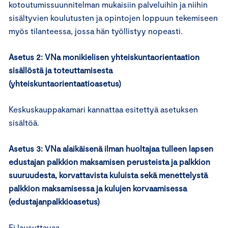
kotoutumissuunnitelman mukaisiin palveluihin ja niihin
sisältyvien koulutusten ja opintojen loppuun tekemiseen
myös tilanteessa, jossa hän työllistyy nopeasti.
Asetus 2:
VNa monikielisen yhteiskuntaorientaation
sisällöstä ja toteuttamisesta
(yhteiskuntaorientaatioasetus)
Keskuskauppakamari kannattaa esitettyä asetuksen
sisältöä.
Asetus 3:
VNa alaikäisenä ilman huoltajaa tulleen lapsen
edustajan palkkion maksamisen perusteista ja palkkion
suuruudesta, korvattavista kuluista sekä menettelystä
palkkion maksamisessa ja kulujen korvaamisessa
(edustajanpalkkioasetus)
Ei lausuttavaa