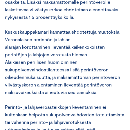
osakkeita. Lisäksi maksamattomalle perintöverolle
laskettavaa viivästyskorkoa ehdotetaan alennettavaksi
nykyisestä 1,5 prosenttiyksiköllä.
Keskuskauppakamari kannattaa ehdotettuja muutoksia.
Veronalaisen perinnön ja lahjan
alarajan korottaminen lieventää kaikenkokoisten
perintöjen ja lahjojen verotusta hieman
Alaikäisen perillisen huomioiminen
sukupolvenvaihdostilanteessa lisää perintöveron
oikeudenmukaisuutta, ja maksamattoman perintöveron
viivästyskoron alentaminen lieventää perintöveron
maksuvaikeuksista aiheutuvia seuraamuksia.
Perintö- ja lahjaveroasteikkojen keventäminen ei
kuitenkaan helpota sukupolvenvaihdosten toteuttamista
tai vähennä perintö- ja lahjaverotuksesta
yritystoiminnalle koituvaa haittaa siitä, että