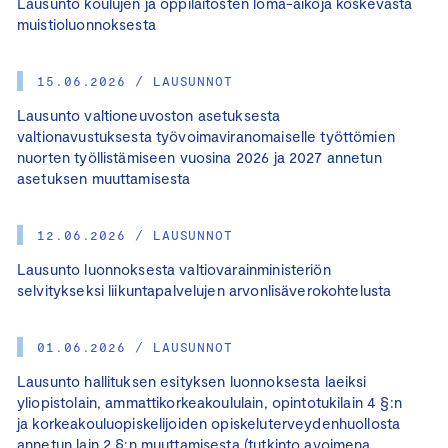
Lausunto koulujen ja oppilaitosten loma-aikoja koskevasta
muistioluonnoksesta
15.06.2026 / LAUSUNNOT
Lausunto valtioneuvoston asetuksesta
valtionavustuksesta työvoimaviranomaiselle työttömien
nuorten työllistämiseen vuosina 2026 ja 2027 annetun
asetuksen muuttamisesta
12.06.2026 / LAUSUNNOT
Lausunto luonnoksesta valtiovarainministeriön
selvitykseksi liikuntapalvelujen arvonlisäverokohtelusta
01.06.2026 / LAUSUNNOT
Lausunto hallituksen esityksen luonnoksesta laeiksi
yliopistolain, ammattikorkeakoululain, opintotukilain 4 §:n
ja korkeakouluopiskelijoiden opiskeluterveydenhuollosta
annetun lain 2 §:n muuttamisesta (tutkinto avoimena