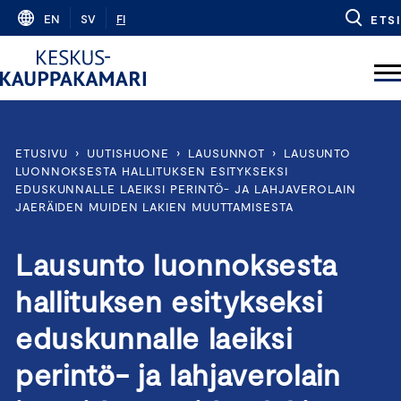
Skip
EN
SV
FI
ETSI
to
content
ETUSIVU
›
UUTISHUONE
›
LAUSUNNOT
›
LAUSUNTO
LUONNOKSESTA HALLITUKSEN ESITYKSEKSI
EDUSKUNNALLE LAEIKSI PERINTÖ- JA LAHJAVEROLAIN
JAERÄIDEN MUIDEN LAKIEN MUUTTAMISESTA
Lausunto luonnoksesta
hallituksen esitykseksi
eduskunnalle laeiksi
perintö- ja lahjaverolain