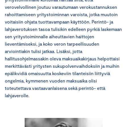
verovelvollinen joutuu varautumaan verokustannuksen
rahoittamiseen yritystoiminnan varoista, jotka muutoin
voitaisiin ohjata tuottavampaan käyttöön. Perintö- ja
lahjaverotuksen tasoa tulisikin edelleen pyrkiä laskemaan
sen yritystoiminnalle aiheuttavien haittojen
lieventämiseksi, ja koko veron tarpeellisuuden
arviointiakin tulisi jatkaa. Lisäksi, jotta
hallitusohjelmassakin oleva maksuaikakirjaus helpottaisi
merkittävästi yritysten sukupolvenvaihdoksiin ja muihin
epälikvidiä omaisuutta koskeviin tilanteisiin liittyviä
ongelmia, kymmenen vuoden maksuaika olisi
toteutettava vastaavanlaisena sekä perintö- että
lahjaverolle.