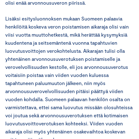
olisi enää arvonnousuveron piirissä.
Lisäksi esitysluonnoksen mukaan Suomeen palaavia
henkilöitä koskeva veron poistamisen aikaraja olisi vain
viisi vuotta muuttohetkestä, mikä herättää kysymyksiä
kuudentena ja seitsemäntenä vuonna tapahtuvien
luovutusvoittojen verokohtelusta. Aikarajan tulisi olla
yhtenäinen arvonnousuverotuksen poistamiselle ja
verovelvollisuuden kestolle, eli jos arvonnousuverotus
voitaisiin poistaa vain viiden vuoden kuluessa
tapahtuneen paluumuuton jälkeen, niin myös
arvonnousuverovelvollisuuden pitäisi päättyä viiden
vuoden kohdalla. Suomeen palaavan henkilön osalta on
varmistettava, ettei sama luovutus missään olosuhteissa
voi joutua sekä arvonnousuverotuksen että kotimaisen
luovutusvoittoverotuksen kohteeksi. Viiden vuoden
aikaraja olisi myös yhtenäinen osakevaihtoa koskevan