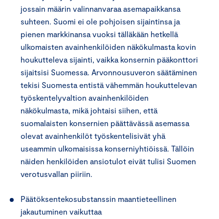
jossain määrin valinnanvaraa asemapaikkansa
suhteen. Suomi ei ole pohjoisen sijaintinsa ja
pienen markkinansa vuoksi tälläkään hetkellä
ulkomaisten avainhenkilöiden näkökulmasta kovin
houkutteleva sijainti, vaikka konsernin pääkonttori
sijaitsisi Suomessa. Arvonnousuveron säätäminen
tekisi Suomesta entistä vähemmän houkuttelevan
työskentelyvaltion avainhenkilöiden
näkökulmasta, mikä johtaisi siihen, että
suomalaisten konsernien päättävässä asemassa
olevat avainhenkilöt työskentelisivät yhä
useammin ulkomaisissa konserniyhtiöissä. Tällöin
näiden henkilöiden ansiotulot eivät tulisi Suomen
verotusvallan piiriin.
Päätöksentekosubstanssin maantieteellinen
jakautuminen vaikuttaa