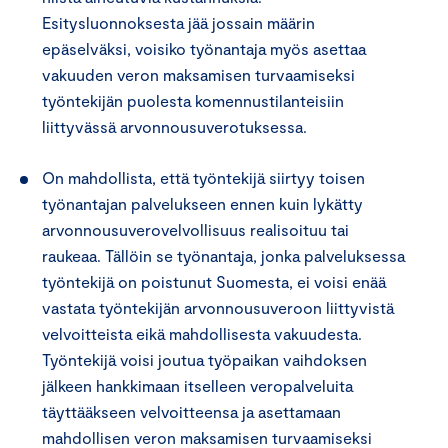
Esitysluonnoksesta jää jossain määrin
epäselväksi, voisiko työnantaja myös asettaa
vakuuden veron maksamisen turvaamiseksi
työntekijän puolesta komennustilanteisiin
liittyvässä arvonnousuverotuksessa.
On mahdollista, että työntekijä siirtyy toisen
työnantajan palvelukseen ennen kuin lykätty
arvonnousuverovelvollisuus realisoituu tai
raukeaa. Tällöin se työnantaja, jonka palveluksessa
työntekijä on poistunut Suomesta, ei voisi enää
vastata työntekijän arvonnousuveroon liittyvistä
velvoitteista eikä mahdollisesta vakuudesta.
Työntekijä voisi joutua työpaikan vaihdoksen
jälkeen hankkimaan itselleen veropalveluita
täyttääkseen velvoitteensa ja asettamaan
mahdollisen veron maksamisen turvaamiseksi