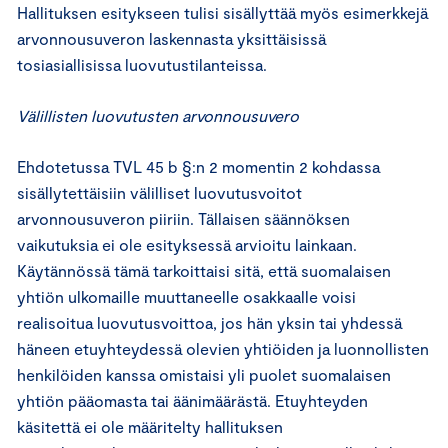
Hallituksen esitykseen tulisi sisällyttää myös esimerkkejä
arvonnousuveron laskennasta yksittäisissä
tosiasiallisissa luovutustilanteissa.
Välillisten luovutusten arvonnousuvero
Ehdotetussa TVL 45 b §:n 2 momentin 2 kohdassa
sisällytettäisiin välilliset luovutusvoitot
arvonnousuveron piiriin. Tällaisen säännöksen
vaikutuksia ei ole esityksessä arvioitu lainkaan.
Käytännössä tämä tarkoittaisi sitä, että suomalaisen
yhtiön ulkomaille muuttaneelle osakkaalle voisi
realisoitua luovutusvoittoa, jos hän yksin tai yhdessä
häneen etuyhteydessä olevien yhtiöiden ja luonnollisten
henkilöiden kanssa omistaisi yli puolet suomalaisen
yhtiön pääomasta tai äänimäärästä. Etuyhteyden
käsitettä ei ole määritelty hallituksen