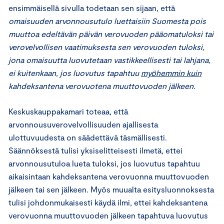
ensimmäisellä sivulla todetaan sen sijaan, että
omaisuuden arvonnousutulo luettaisiin Suomesta pois
muuttoa edeltävän päivän verovuoden pääomatuloksi tai
verovelvollisen vaatimuksesta sen verovuoden tuloksi,
jona omaisuutta luovutetaan vastikkeellisesti tai lahjana,
ei kuitenkaan, jos luovutus tapahtuu
myöhemmin kuin
kahdeksantena verovuotena muuttovuoden jälkeen
.
Keskuskauppakamari toteaa, että
arvonnousuverovelvollisuuden ajallisesta
ulottuvuudesta on säädettävä täsmällisesti.
Säännöksestä tulisi yksiselitteisesti ilmetä, ettei
arvonnousutuloa lueta tuloksi, jos luovutus tapahtuu
aikaisintaan kahdeksantena verovuonna muuttovuoden
jälkeen tai sen jälkeen. Myös muualta esitysluonnoksesta
tulisi johdonmukaisesti käydä ilmi, ettei kahdeksantena
verovuonna muuttovuoden jälkeen tapahtuva luovutus