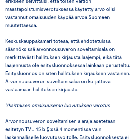
erikseen selvittäisi, että toisen valtion
maastapoistumisverotuksessa käytetty arvo olisi
vastannut omaisuuden käypää arvoa Suomeen
muutettaessa.
Keskuskauppakamari toteaa, että ehdotetuissa
säännöksissä arvonnousuveron soveltamisala on
merkittävästi hallituksen kirjausta laajempi, eikä tätä
laajennusta ole esitysluonnoksessa lainkaan perusteltu.
Esitysluonnos on siten hallituksen kirjauksen vastainen.
Arvonnousuveron soveltamisalaa on korjattava
vastaamaan hallituksen kirjausta.
Yksittäisen omaisuuserän luovutuksen verotus
Arvonnousuveron soveltamisen alaraja asetetaan
esitetyn TVL 45 b §:ssä 4 momentissa vain
laskennalliselle luovutusvoitolle. Esitysluonnoksesta ei