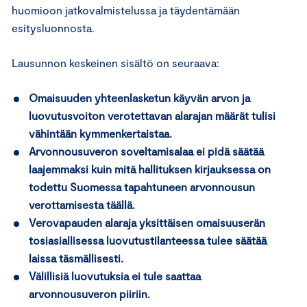
huomioon jatkovalmistelussa ja täydentämään
esitysluonnosta.
Lausunnon keskeinen sisältö on seuraava:
Omaisuuden yhteenlasketun käyvän arvon ja
luovutusvoiton verotettavan alarajan määrät tulisi
vähintään kymmenkertaistaa.
Arvonnousuveron soveltamisalaa ei pidä säätää
laajemmaksi kuin mitä hallituksen kirjauksessa on
todettu Suomessa tapahtuneen arvonnousun
verottamisesta täällä.
Verovapauden alaraja yksittäisen omaisuuserän
tosiasiallisessa luovutustilanteessa tulee säätää
laissa täsmällisesti.
Välillisiä luovutuksia ei tule saattaa
arvonnousuveron piiriin.