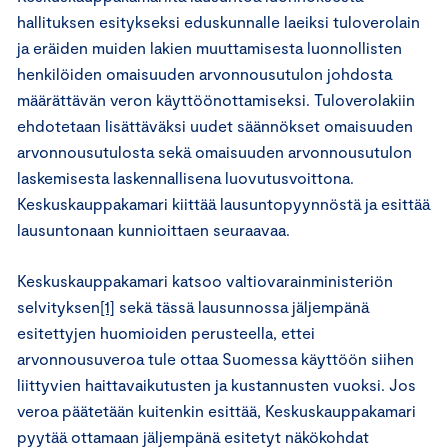
hallituksen esitykseksi eduskunnalle laeiksi tuloverolain
ja eräiden muiden lakien muuttamisesta luonnollisten
henkilöiden omaisuuden arvonnousutulon johdosta
määrättävän veron käyttöönottamiseksi. Tuloverolakiin
ehdotetaan lisättäväksi uudet säännökset omaisuuden
arvonnousutulosta sekä omaisuuden arvonnousutulon
laskemisesta laskennallisena luovutusvoittona.
Keskuskauppakamari kiittää lausuntopyynnöstä ja esittää
lausuntonaan kunnioittaen seuraavaa.
Keskuskauppakamari katsoo valtiovarainministeriön
selvityksen
[1]
sekä tässä lausunnossa jäljempänä
esitettyjen huomioiden perusteella, ettei
arvonnousuveroa tule ottaa Suomessa käyttöön siihen
liittyvien haittavaikutusten ja kustannusten vuoksi. Jos
veroa päätetään kuitenkin esittää, Keskuskauppakamari
pyytää ottamaan jäljempänä esitetyt näkökohdat