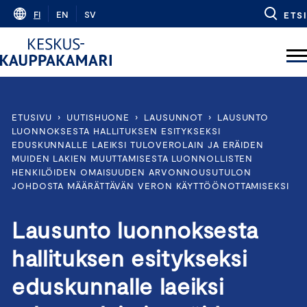
Skip
FI
EN
SV
ETSI
to
content
ETUSIVU
›
UUTISHUONE
›
LAUSUNNOT
›
LAUSUNTO
LUONNOKSESTA HALLITUKSEN ESITYKSEKSI
EDUSKUNNALLE LAEIKSI TULOVEROLAIN JA ERÄIDEN
MUIDEN LAKIEN MUUTTAMISESTA LUONNOLLISTEN
HENKILÖIDEN OMAISUUDEN ARVONNOUSUTULON
JOHDOSTA MÄÄRÄTTÄVÄN VERON KÄYTTÖÖNOTTAMISEKSI
Lausunto luonnoksesta
hallituksen esitykseksi
eduskunnalle laeiksi