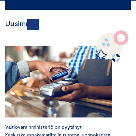
Uusimmat
Valtiovarainministeriö on pyytänyt
Keskuskauppakamarilta lausuntoa luonnoksesta