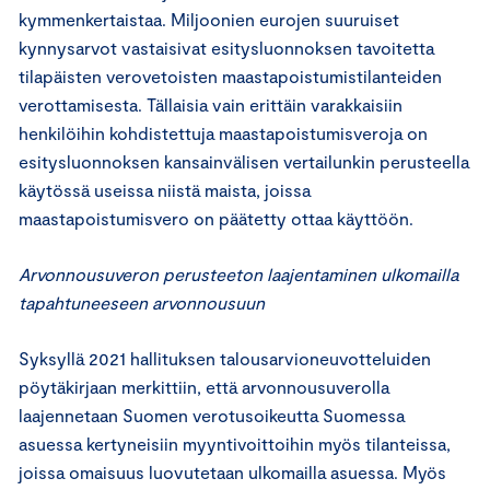
kymmenkertaistaa. Miljoonien eurojen suuruiset
kynnysarvot vastaisivat esitysluonnoksen tavoitetta
tilapäisten verovetoisten maastapoistumistilanteiden
verottamisesta. Tällaisia vain erittäin varakkaisiin
henkilöihin kohdistettuja maastapoistumisveroja on
esitysluonnoksen kansainvälisen vertailunkin perusteella
käytössä useissa niistä maista, joissa
maastapoistumisvero on päätetty ottaa käyttöön.
Arvonnousuveron perusteeton laajentaminen ulkomailla
tapahtuneeseen arvonnousuun
Syksyllä 2021 hallituksen talousarvioneuvotteluiden
pöytäkirjaan merkittiin, että arvonnousuverolla
laajennetaan Suomen verotusoikeutta Suomessa
asuessa kertyneisiin myyntivoittoihin myös tilanteissa,
joissa omaisuus luovutetaan ulkomailla asuessa. Myös