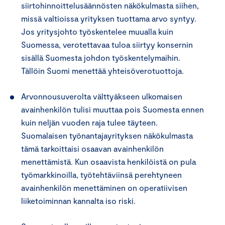
siirtohinnoittelusäännösten näkökulmasta siihen,
missä valtioissa yrityksen tuottama arvo syntyy.
Jos yritysjohto työskentelee muualla kuin
Suomessa, verotettavaa tuloa siirtyy konsernin
sisällä Suomesta johdon työskentelymaihin.
Tällöin Suomi menettää yhteisöverotuottoja.
Arvonnousuverolta välttyäkseen ulkomaisen
avainhenkilön tulisi muuttaa pois Suomesta ennen
kuin neljän vuoden raja tulee täyteen.
Suomalaisen työnantajayrityksen näkökulmasta
tämä tarkoittaisi osaavan avainhenkilön
menettämistä. Kun osaavista henkilöistä on pula
työmarkkinoilla, työtehtäviinsä perehtyneen
avainhenkilön menettäminen on operatiivisen
liiketoiminnan kannalta iso riski.