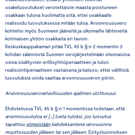
osakeluovutukset verotettaisiin maasta poistuneen
osakkaan tulona huolimatta siitä, ettei osakkaalle
realisoidu luovutuksessa mitään tuloa. Arvonnousuvero
kohtelisi myös Suomeen jääneitä ja ulkomaille lähteneitä
kotimaisen yhtiön osakkaita eri tavoin.
Keskuskauppakamari pitää TVL 45 b §:n 2 momentin 2
kohdan säännöstä Suomen verojärjestelmään olennaisina
osina sisältyvien erillisyhtiöperiaatteen ja tulon
realisointiperiaatteen vastaisena ja katsoo, ettei välillisiä
luovutuksia voida saattaa arvonnousuveron piiriin.
Arvonnousuverovelvollisuuden ajallinen ulottuvuus
Ehdotetussa TVL 45 b §:n 1 momentissa todetaan, että
arvonnousutuloa ei […] lueta tuloksi, jos luovutus
tapahtuu
viimeistään
kahdeksantena verovuonna
muuttovuoden jälkeen tai sen jälkeen
. Esitysluonnoksen