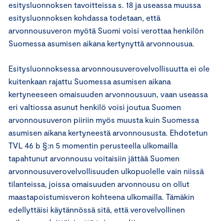
esitysluonnoksen tavoitteissa s. 18 ja useassa muussa
esitysluonnoksen kohdassa todetaan, että
arvonnousuveron myötä Suomi voisi verottaa henkilön
Suomessa asumisen aikana kertynyttä arvonnousua.
Esitysluonnoksessa arvonnousuverovelvollisuutta ei ole
kuitenkaan rajattu Suomessa asumisen aikana
kertyneeseen omaisuuden arvonnousuun, vaan useassa
eri valtiossa asunut henkilö voisi joutua Suomen
arvonnousuveron piiriin myös muusta kuin Suomessa
asumisen aikana kertyneestä arvonnoususta. Ehdotetun
TVL 46 b §:n 5 momentin perusteella ulkomailla
tapahtunut arvonnousu voitaisiin jättää Suomen
arvonnousuverovelvollisuuden ulkopuolelle vain niissä
tilanteissa, joissa omaisuuden arvonnousu on ollut
maastapoistumisveron kohteena ulkomailla. Tämäkin
edellyttäisi käytännössä sitä, että verovelvollinen