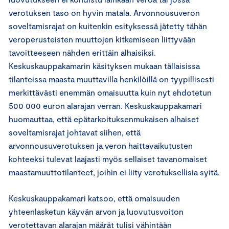
verotuksen taso on hyvin matala. Arvonnousuveron
soveltamisrajat on kuitenkin esityksessä jätetty tähän
veroperusteisten muuttojen kitkemiseen liittyvään
tavoitteeseen nähden erittäin alhaisiksi.
Keskuskauppakamarin käsityksen mukaan tällaisissa
tilanteissa maasta muuttavilla henkilöillä on tyypillisesti
merkittävästi enemmän omaisuutta kuin nyt ehdotetun
500 000 euron alarajan verran. Keskuskauppakamari
huomauttaa, että epätarkoituksenmukaisen alhaiset
soveltamisrajat johtavat siihen, että
arvonnousuverotuksen ja veron haittavaikutusten
kohteeksi tulevat laajasti myös sellaiset tavanomaiset
maastamuuttotilanteet, joihin ei liity verotuksellisia syitä.
Keskuskauppakamari katsoo, että omaisuuden
yhteenlasketun käyvän arvon ja luovutusvoiton
verotettavan alarajan määrät tulisi vähintään