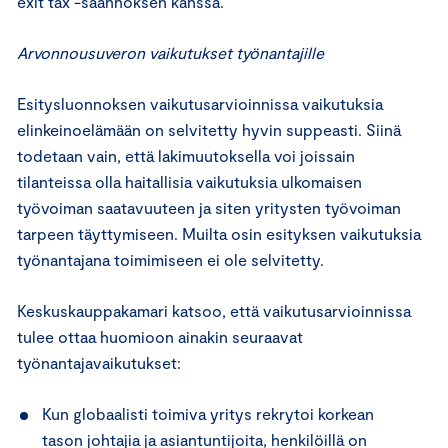
exit tax -säännöksen kanssa.
Arvonnousuveron vaikutukset työnantajille
Esitysluonnoksen vaikutusarvioinnissa vaikutuksia
elinkeinoelämään on selvitetty hyvin suppeasti. Siinä
todetaan vain, että lakimuutoksella voi joissain
tilanteissa olla haitallisia vaikutuksia ulkomaisen
työvoiman saatavuuteen ja siten yritysten työvoiman
tarpeen täyttymiseen. Muilta osin esityksen vaikutuksia
työnantajana toimimiseen ei ole selvitetty.
Keskuskauppakamari katsoo, että vaikutusarvioinnissa
tulee ottaa huomioon ainakin seuraavat
työnantajavaikutukset:
Kun globaalisti toimiva yritys rekrytoi korkean
tason johtajia ja asiantuntijoita, henkilöillä on