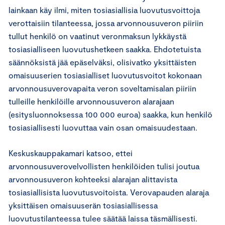
lainkaan käy ilmi, miten tosiasiallisia luovutusvoittoja
verottaisiin tilanteessa, jossa arvonnousuveron piiriin
tullut henkilö on vaatinut veronmaksun lykkäystä
tosiasialliseen luovutushetkeen saakka. Ehdotetuista
säännöksistä jää epäselväksi, olisivatko yksittäisten
omaisuuserien tosiasialliset luovutusvoitot kokonaan
arvonnousuverovapaita veron soveltamisalan piiriin
tulleille henkilöille arvonnousuveron alarajaan
(esitysluonnoksessa 100 000 euroa) saakka, kun henkilö
tosiasiallisesti luovuttaa vain osan omaisuudestaan.
Keskuskauppakamari katsoo, ettei
arvonnousuverovelvollisten henkilöiden tulisi joutua
arvonnousuveron kohteeksi alarajan alittavista
tosiasiallisista luovutusvoitoista. Verovapauden alaraja
yksittäisen omaisuuserän tosiasiallisessa
luovutustilanteessa tulee säätää laissa täsmällisesti.