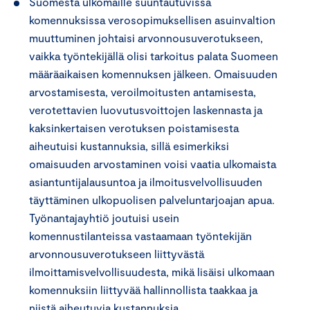
Suomesta ulkomaille suuntautuvissa
komennuksissa verosopimuksellisen asuinvaltion
muuttuminen johtaisi arvonnousuverotukseen,
vaikka työntekijällä olisi tarkoitus palata Suomeen
määräaikaisen komennuksen jälkeen. Omaisuuden
arvostamisesta, veroilmoitusten antamisesta,
verotettavien luovutusvoittojen laskennasta ja
kaksinkertaisen verotuksen poistamisesta
aiheutuisi kustannuksia, sillä esimerkiksi
omaisuuden arvostaminen voisi vaatia ulkomaista
asiantuntijalausuntoa ja ilmoitusvelvollisuuden
täyttäminen ulkopuolisen palveluntarjoajan apua.
Työnantajayhtiö joutuisi usein
komennustilanteissa vastaamaan työntekijän
arvonnousuverotukseen liittyvästä
ilmoittamisvelvollisuudesta, mikä lisäisi ulkomaan
komennuksiin liittyvää hallinnollista taakkaa ja
niistä aiheutuvia kustannuksia.