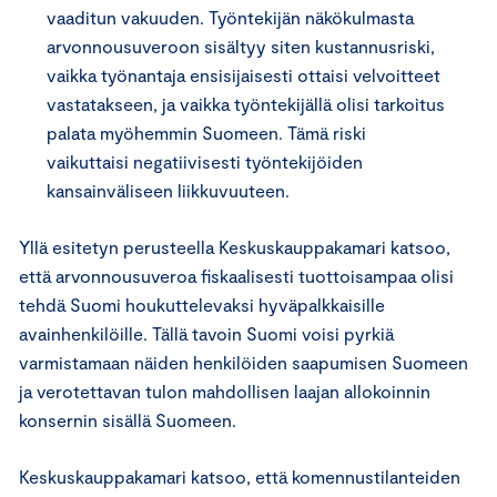
vaaditun vakuuden. Työntekijän näkökulmasta
arvonnousuveroon sisältyy siten kustannusriski,
vaikka työnantaja ensisijaisesti ottaisi velvoitteet
vastatakseen, ja vaikka työntekijällä olisi tarkoitus
palata myöhemmin Suomeen. Tämä riski
vaikuttaisi negatiivisesti työntekijöiden
kansainväliseen liikkuvuuteen.
Yllä esitetyn perusteella Keskuskauppakamari katsoo,
että arvonnousuveroa fiskaalisesti tuottoisampaa olisi
tehdä Suomi houkuttelevaksi hyväpalkkaisille
avainhenkilöille. Tällä tavoin Suomi voisi pyrkiä
varmistamaan näiden henkilöiden saapumisen Suomeen
ja verotettavan tulon mahdollisen laajan allokoinnin
konsernin sisällä Suomeen.
Keskuskauppakamari katsoo, että komennustilanteiden