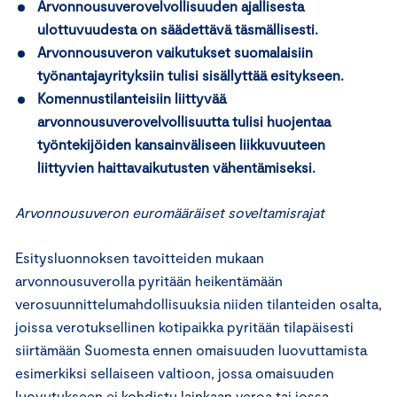
Arvonnousuverovelvollisuuden ajallisesta
ulottuvuudesta on säädettävä täsmällisesti.
Arvonnousuveron vaikutukset suomalaisiin
työnantajayrityksiin tulisi sisällyttää esitykseen.
Komennustilanteisiin liittyvää
arvonnousuverovelvollisuutta tulisi huojentaa
työntekijöiden kansainväliseen liikkuvuuteen
liittyvien haittavaikutusten vähentämiseksi.
Arvonnousuveron euromääräiset soveltamisrajat
Esitysluonnoksen tavoitteiden mukaan
arvonnousuverolla pyritään heikentämään
verosuunnittelumahdollisuuksia niiden tilanteiden osalta,
joissa verotuksellinen kotipaikka pyritään tilapäisesti
siirtämään Suomesta ennen omaisuuden luovuttamista
esimerkiksi sellaiseen valtioon, jossa omaisuuden
luovutukseen ei kohdistu lainkaan veroa tai jossa