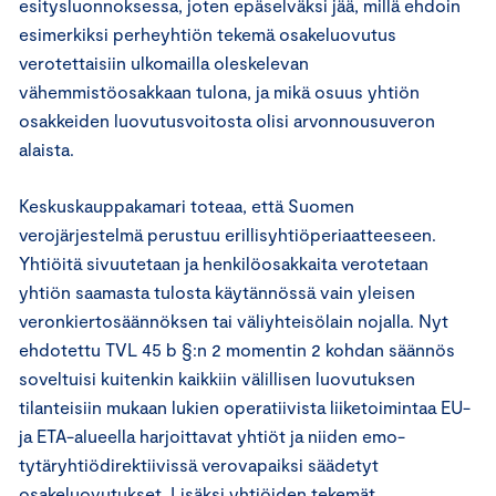
esitysluonnoksessa, joten epäselväksi jää, millä ehdoin
esimerkiksi perheyhtiön tekemä osakeluovutus
verotettaisiin ulkomailla oleskelevan
vähemmistöosakkaan tulona, ja mikä osuus yhtiön
osakkeiden luovutusvoitosta olisi arvonnousuveron
alaista.
Keskuskauppakamari toteaa, että Suomen
verojärjestelmä perustuu erillisyhtiöperiaatteeseen.
Yhtiöitä sivuutetaan ja henkilöosakkaita verotetaan
yhtiön saamasta tulosta käytännössä vain yleisen
veronkiertosäännöksen tai väliyhteisölain nojalla. Nyt
ehdotettu TVL 45 b §:n 2 momentin 2 kohdan säännös
soveltuisi kuitenkin kaikkiin välillisen luovutuksen
tilanteisiin mukaan lukien operatiivista liiketoimintaa EU-
ja ETA-alueella harjoittavat yhtiöt ja niiden emo-
tytäryhtiödirektiivissä verovapaiksi säädetyt
osakeluovutukset. Lisäksi yhtiöiden tekemät