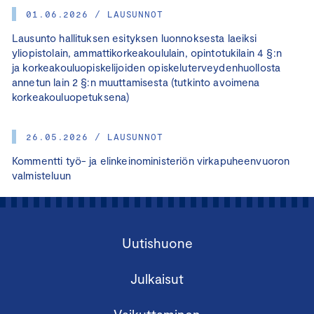
01.06.2026 / LAUSUNNOT
Lausunto hallituksen esityksen luonnoksesta laeiksi
yliopistolain, ammattikorkeakoululain, opintotukilain 4 §:n
ja korkeakouluopiskelijoiden opiskeluterveydenhuollosta
annetun lain 2 §:n muuttamisesta (tutkinto avoimena
korkeakouluopetuksena)
26.05.2026 / LAUSUNNOT
Kommentti työ- ja elinkeinoministeriön virkapuheenvuoron
valmisteluun
Uutishuone
Julkaisut