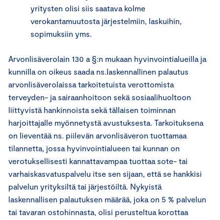
yritysten olisi siis saatava kolme
verokantamuutosta järjestelmiin, laskuihin,
sopimuksiin yms.
Arvonlisäverolain 130 a §:n mukaan hyvinvointialueilla ja
kunnilla on oikeus saada ns.laskennallinen palautus
arvonlisäverolaissa tarkoitetuista verottomista
terveyden- ja sairaanhoitoon sekä sosiaalihuoltoon
liittyvistä hankinnoista sekä tällaisen toiminnan
harjoittajalle myönnetystä avustuksesta. Tarkoituksena
on lieventää ns. piilevän arvonlisäveron tuottamaa
tilannetta, jossa hyvinvointialueen tai kunnan on
verotuksellisesti kannattavampaa tuottaa sote- tai
varhaiskasvatuspalvelu itse sen sijaan, että se hankkisi
palvelun yrityksiltä tai järjestöiltä. Nykyistä
laskennallisen palautuksen määrää, joka on 5 % palvelun
tai tavaran ostohinnasta, olisi perusteltua korottaa