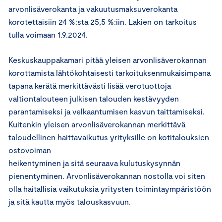
arvonlisäverokanta ja vakuutusmaksuverokanta
korotettaisiin 24 %:sta 25,5 %:iin. Lakien on tarkoitus
tulla voimaan 1.9.2024.
Keskuskauppakamari pitää yleisen arvonlisäverokannan
korottamista lähtökohtaisesti tarkoituksenmukaisimpana
tapana kerätä merkittävästi lisää verotuottoja
valtiontalouteen julkisen talouden kestävyyden
parantamiseksi ja velkaantumisen kasvun taittamiseksi.
Kuitenkin yleisen arvonlisäverokannan merkittävä
taloudellinen haittavaikutus yrityksille on kotitalouksien
ostovoiman
heikentyminen ja sitä seuraava kulutuskysynnän
pienentyminen. Arvonlisäverokannan nostolla voi siten
olla haitallisia vaikutuksia yritysten toimintaympäristöön
ja sitä kautta myös talouskasvuun.