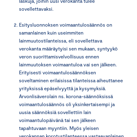
laskuja, joihin uusi verokanta tulee
sovellettavaksi.
Esitysluonnoksen voimaantulosäännös on
samanlainen kuin useimmiten
lainmuutostilanteissa, eli sovellettava
verokanta määräytyisi sen mukaan, syntyykö
veron suorittamisvelvollisuus ennen
lainmuutoksen voimaantuloa vai sen jälkeen.
Erityisesti voimaantulosäännöksen
soveltaminen erilaisissa tilanteissa aiheuttanee
yrityksissä epäselvyyttä ja kysymyksiä.
Arvonlisäverolain ns. korona-säännöksissä
voimaantulosäännös oli yksinkertaisempi ja
uusia säännöksiä sovellettiin lain
voimaantulopäivänä tai sen jälkeen
tapahtuvaan myyntiin. Myös yleisen
verokannan korotustilanteessa vastaavanlainen