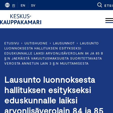
Skip
FI
EN
SV
ETSI
to
content
ETUSIVU
›
UUTISHUONE
›
LAUSUNNOT
›
LAUSUNTO
LUONNOKSESTA HALLITUKSEN ESITYKSEKSI
EDUSKUNNALLE LAIKSI ARVONLISÄVEROLAIN 84 JA 85 B
§:N JAERÄISTÄ VAKUUTUSMAKSUISTA SUORITETTAVASTA
VEROSTA ANNETUN LAIN 3 §:N MUUTTAMISESTA
Lausunto luonnoksesta
hallituksen esitykseksi
eduskunnalle laiksi
arvonlisäverolain 84 ja 85