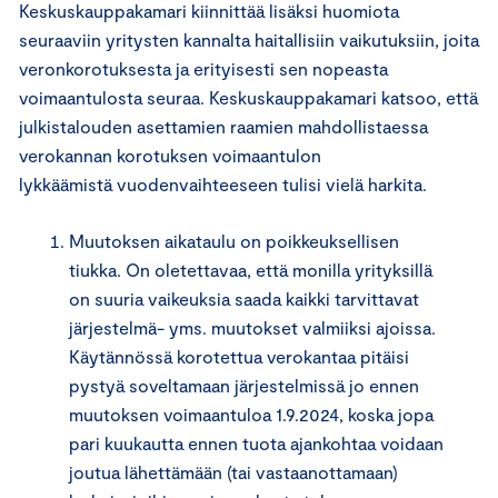
Keskuskauppakamari kiinnittää lisäksi huomiota
seuraaviin yritysten kannalta haitallisiin vaikutuksiin, joita
veronkorotuksesta ja erityisesti sen nopeasta
voimaantulosta seuraa. Keskuskauppakamari katsoo, että
julkistalouden asettamien raamien mahdollistaessa
verokannan korotuksen voimaantulon
lykkäämistä vuodenvaihteeseen tulisi vielä harkita.
Muutoksen aikataulu on poikkeuksellisen
tiukka. On oletettavaa, että monilla yrityksillä
on suuria vaikeuksia saada kaikki tarvittavat
järjestelmä- yms. muutokset valmiiksi ajoissa.
Käytännössä korotettua verokantaa pitäisi
pystyä soveltamaan järjestelmissä jo ennen
muutoksen voimaantuloa 1.9.2024, koska jopa
pari kuukautta ennen tuota ajankohtaa voidaan
joutua lähettämään (tai vastaanottamaan)