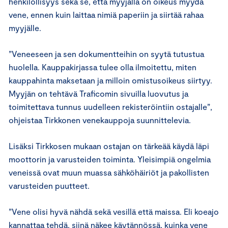
henkilöllisyys sekä se, että myyjällä on oikeus myydä
vene, ennen kuin laittaa nimiä paperiin ja siirtää rahaa
myyjälle.
”Veneeseen ja sen dokumentteihin on syytä tutustua
huolella. Kauppakirjassa tulee olla ilmoitettu, miten
kauppahinta maksetaan ja milloin omistusoikeus siirtyy.
Myyjän on tehtävä Traficomin sivuilla luovutus ja
toimitettava tunnus uudelleen rekisteröintiin ostajalle”,
ohjeistaa Tirkkonen venekauppoja suunnittelevia.
Lisäksi Tirkkosen mukaan ostajan on tärkeää käydä läpi
moottorin ja varusteiden toiminta. Yleisimpiä ongelmia
veneissä ovat muun muassa sähköhäiriöt ja pakollisten
varusteiden puutteet.
”Vene olisi hyvä nähdä sekä vesillä että maissa. Eli koeajo
kannattaa tehdä, siinä näkee käytännössä, kuinka vene