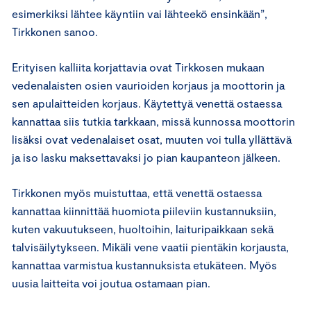
esimerkiksi lähtee käyntiin vai lähteekö ensinkään”,
Tirkkonen sanoo.
Erityisen kalliita korjattavia ovat Tirkkosen mukaan
vedenalaisten osien vaurioiden korjaus ja moottorin ja
sen apulaitteiden korjaus. Käytettyä venettä ostaessa
kannattaa siis tutkia tarkkaan, missä kunnossa moottorin
lisäksi ovat vedenalaiset osat, muuten voi tulla yllättävä
ja iso lasku maksettavaksi jo pian kaupanteon jälkeen.
Tirkkonen myös muistuttaa, että venettä ostaessa
kannattaa kiinnittää huomiota piileviin kustannuksiin,
kuten vakuutukseen, huoltoihin, laituripaikkaan sekä
talvisäilytykseen. Mikäli vene vaatii pientäkin korjausta,
kannattaa varmistua kustannuksista etukäteen. Myös
uusia laitteita voi joutua ostamaan pian.