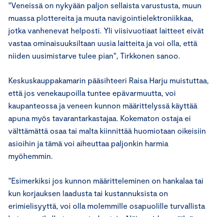
”Veneissä on nykyään paljon sellaista varustusta, muun
muassa plottereita ja muuta navigointielektroniikkaa,
jotka vanhenevat helposti. Yli viisivuotiaat laitteet eivät
vastaa ominaisuuksiltaan uusia laitteita ja voi olla, että
niiden uusimistarve tulee pian”, Tirkkonen sanoo.
Keskuskauppakamarin pääsihteeri Raisa Harju muistuttaa,
että jos venekaupoilla tuntee epävarmuutta, voi
kaupanteossa ja veneen kunnon määrittelyssä käyttää
apuna myös tavarantarkastajaa. Kokematon ostaja ei
välttämättä osaa tai malta kiinnittää huomiotaan oikeisiin
asioihin ja tämä voi aiheuttaa paljonkin harmia
myöhemmin.
”Esimerkiksi jos kunnon määritteleminen on hankalaa tai
kun korjauksen laadusta tai kustannuksista on
erimielisyyttä, voi olla molemmille osapuolille turvallista