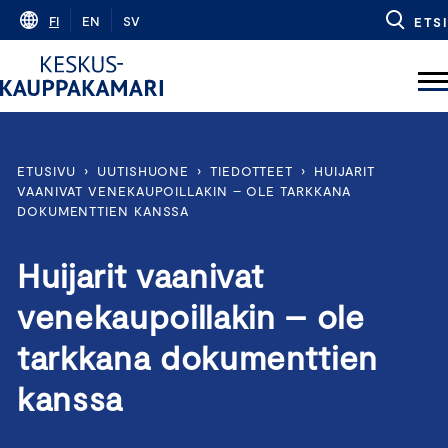
Skip
FI
EN
SV
ETSI
to
content
ETUSIVU
›
UUTISHUONE
›
TIEDOTTEET
›
HUIJARIT
VAANIVAT VENEKAUPOILLAKIN – OLE TARKKANA
DOKUMENTTIEN KANSSA
Huijarit vaanivat
venekaupoillakin – ole
tarkkana dokumenttien
kanssa