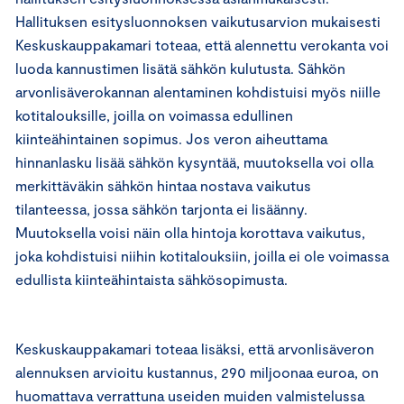
Hallituksen esitysluonnoksen vaikutusarvion mukaisesti
Keskuskauppakamari toteaa, että alennettu verokanta voi
luoda kannustimen lisätä sähkön kulutusta. Sähkön
arvonlisäverokannan alentaminen kohdistuisi myös niille
kotitalouksille, joilla on voimassa edullinen
kiinteähintainen sopimus. Jos veron aiheuttama
hinnanlasku lisää sähkön kysyntää, muutoksella voi olla
merkittäväkin sähkön hintaa nostava vaikutus
tilanteessa, jossa sähkön tarjonta ei lisäänny.
Muutoksella voisi näin olla hintoja korottava vaikutus,
joka kohdistuisi niihin kotitalouksiin, joilla ei ole voimassa
edullista kiinteähintaista sähkösopimusta.
Keskuskauppakamari toteaa lisäksi, että arvonlisäveron
alennuksen arvioitu kustannus, 290 miljoonaa euroa, on
huomattava verrattuna useiden muiden valmistelussa