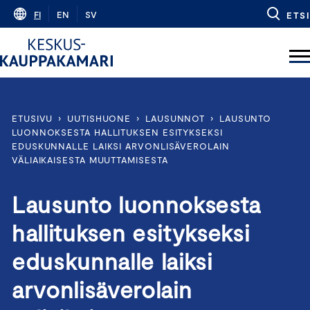
Skip
FI
EN
SV
ETSI
to
content
ETUSIVU
›
UUTISHUONE
›
LAUSUNNOT
›
LAUSUNTO
LUONNOKSESTA HALLITUKSEN ESITYKSEKSI
EDUSKUNNALLE LAIKSI ARVONLISÄVEROLAIN
VÄLIAIKAISESTA MUUTTAMISESTA
Lausunto luonnoksesta
hallituksen esitykseksi
eduskunnalle laiksi
arvonlisäverolain