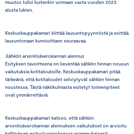
muutos tulisi kuitenkin voimaan vasta vuoden 2023
alusta lukien.
Keskuskauppakamari kiittää lausuntopyynnöstä ja esittää
lausuntonaan kunnioittaen seuraavaa.
Sähkön arvonlisäverokannan alennus
Esityksen tavoitteena on lieventää sähkön hinnan nousun
vaikutuksia kotitalouksille. Keskuskauppakamari pitää
tärkeänä, että kotitaloudet selviytyvät sähkön hinnan
noustessa. Tästä näkökulmasta esitetyt toimenpiteet
ovat ymmärrettäviä.
Keskuskauppakamari katsoo, että sähkön
arvonlisäverokannan alennuksen vaikutukset on arvioitu
hallituksen esitysluonnoksessa asianmukaisesti.