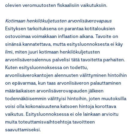
olevien veromuutosten fiskaalisiin vaikutuksiin.
Kotimaan henkilökuljetusten arvonlisäverovapaus
Esityksen tarkoituksena on parantaa kotitalouksien
ostovoimaa voimakkaan inflaation aikana. Tavoite on
sinänsä kannatettava, mutta esitysluonnoksesta ei käy
ilmi, miten juuri kotimaan henkilökuljetusten
arvonlisäveroalennus palvelisi tätä tavoitetta parhaiten.
Kuten esitysluonnoksessa on todettu,
arvonlisäverokantojen alennusten välittyminen hintoihin
on epävarmaa, kun taas arvonlisäveron palauttaminen
määräaikaisen arvonlisäverovapauden jälkeen
todennäköisemmin välittyisi hintoihin, joten muutoksilla
voisi olla kokonaisuutena katsoen hintoja korottava
vaikutus. Esitysluonnoksessa ei ole lainkaan arvioitu
muita toteuttamisvaihtoehtoja tavoitteen
saavuttamiseksi.