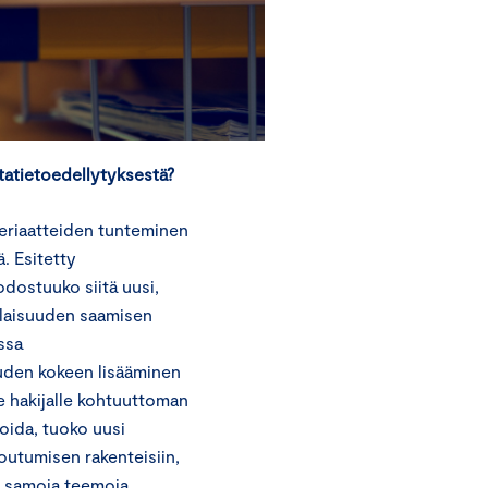
tatietoedellytyksestä?
eriaatteiden tunteminen
. Esitetty
odostuuko siitä uusi,
alaisuuden saamisen
ssa
uden kokeen lisääminen
ee hakijalle kohtuuttoman
oida, tuoko uusi
outumisen rakenteisiin,
ti samoja teemoja.