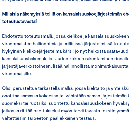
Millaisia näkemyksiä teillä on kansalaisuuskoejärjestelmän e
toteutustavasta?
Ehdotettu toteutusmalli, jossa kielikoe ja kansalaisuuskokeen
viranomaisten hallinnoimia ja erillisissä järjestelmissä toteut
Nykyinen kielikoejärjestelmä kärsii jo nyt heikosta saatavuud
kansalaisuushakemuksia. Uuden kokeen rakentaminen rinnalle, 
järjestäjäverkostoineen, lisää hallinnollista monimutkaisuutta 
viranomaisille.
Olisi perusteltua tarkastella mallia, jossa kielitaito ja yhteisku
osoittaa samassa kokeessa tai vähintään saman järjestelmän 
suomeksi tai ruotsiksi suoritettu kansalaisuuskokeen hyväksy
jatkossa riittää osoitukseksi myös tarvittavasta tekstin ymmä
vältettäisiin tarpeeton päällekkäinen testaus.