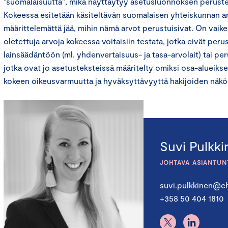
”suomalaisuutta”, mikä näyttäytyy asetusluonnoksen perusteel
Kokeessa esitetään käsiteltävän suomalaisen yhteiskunnan ar
määrittelemättä jää, mihin nämä arvot perustuisivat. On vaike
oletettuja arvoja kokeessa voitaisiin testata, jotka eivät pe
lainsäädäntöön (ml. yhdenvertaisuus- ja tasa-arvolait) tai per
jotka ovat jo asetusteksteissä määritelty omiksi osa-alueiks
kokeen oikeusvarmuutta ja hyväksyttävyyttä hakijoiden näkö
Suvi Pulkk
JOHTAVA ASIANTUN
suvi.pulkkinen@ch
+358 50 404 1810