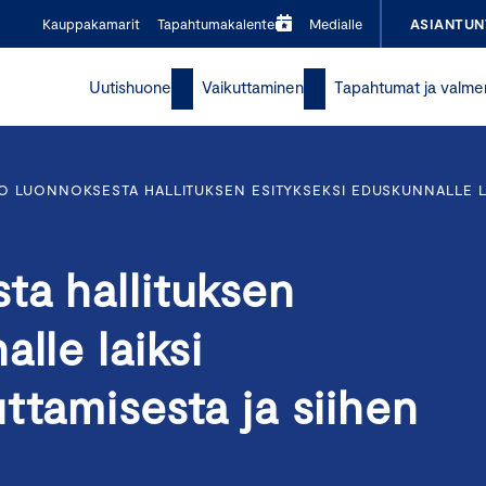
Kauppakamarit
Tapahtumakalenteri
Medialle
ASIANTUN
Uutishuone
Vaikuttaminen
Tapahtumat ja valme
O LUONNOKSESTA HALLITUKSEN ESITYKSEKSI EDUSKUNNALLE LA
ta hallituksen
lle laiksi
ttamisesta ja siihen