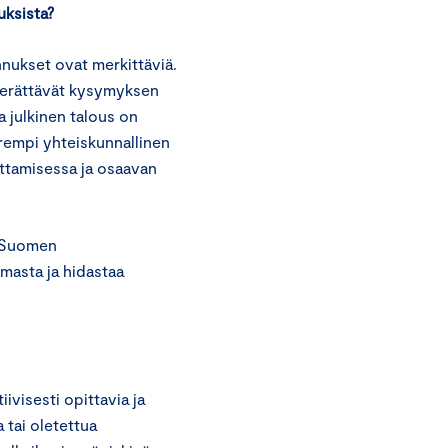
uksista?
nnukset ovat merkittäviä.
 herättävät kysymyksen
a julkinen talous on
uurempi yhteiskunnallinen
ttamisessa ja osaavan
ä Suomen
lmasta ja hidastaa
ivisesti opittavia ja
a tai oletettua