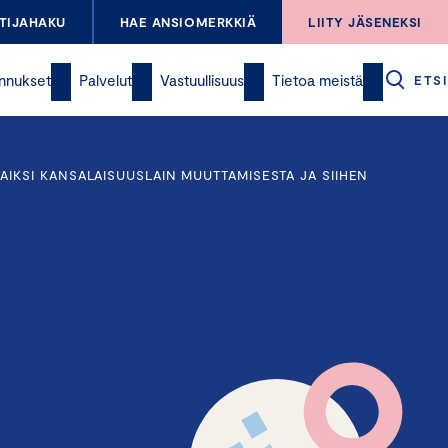
TIJAHAKU
HAE ANSIOMERKKIÄ
LIITY JÄSENEKSI
nnukset
Palvelut
Vastuullisuus
Tietoa meistä
ETSI
IKSI KANSALAISUUSLAIN MUUTTAMISESTA JA SIIHEN