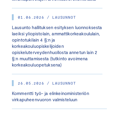
01.06.2026 / LAUSUNNOT
Lausunto hallituksen esityksen luonnoksesta
laeiksi yliopistolain, ammattikorkeakoululain,
opintotukilain 4 §:n ja
korkeakouluopiskelijoiden
opiskeluterveydenhuollosta annetun lain 2
§:n muuttamisesta (tutkinto avoimena
korkeakouluopetuksena)
26.05.2026 / LAUSUNNOT
Kommentti työ- ja elinkeinoministeriön
virkapuheenvuoron valmisteluun