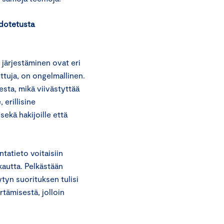
hdotetusta
 järjestäminen ovat eri
ettuja, on ongelmallinen.
esta, mikä viivästyttää
erillisine
sekä hakijoille että
ntatieto voitaisiin
kautta. Pelkästään
tyn suorituksen tulisi
rtämisestä, jolloin