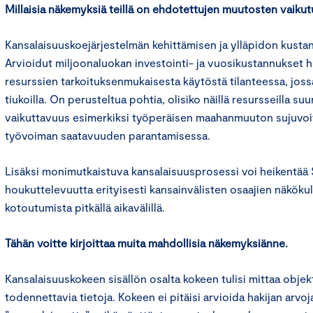
Millaisia näkemyksiä teillä on ehdotettujen muutosten vaikut
Kansalaisuuskoejärjestelmän kehittämisen ja ylläpidon kusta
Arvioidut miljoonaluokan investointi- ja vuosikustannukset
resurssien tarkoituksenmukaisesta käytöstä tilanteessa, joss
tiukoilla. On perusteltua pohtia, olisiko näillä resursseilla s
vaikuttavuus esimerkiksi työperäisen maahanmuuton sujuvoi
työvoiman saatavuuden parantamisessa.
Lisäksi monimutkaistuva kansalaisuusprosessi voi heikentä
houkuttelevuutta erityisesti kansainvälisten osaajien näköku
kotoutumista pitkällä aikavälillä.
Tähän voitte kirjoittaa muita mahdollisia näkemyksiänne.
Kansalaisuuskokeen sisällön osalta kokeen tulisi mittaa objekti
todennettavia tietoja. Kokeen ei pitäisi arvioida hakijan arvoj