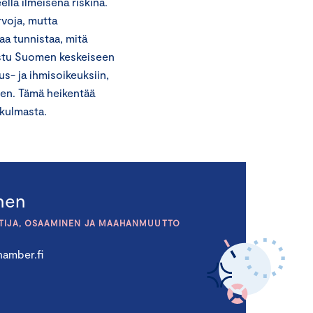
la ilmeisenä riskinä.
voja, mutta
aa tunnistaa, mitä
rustu Suomen keskeiseen
us- ja ihmisoikeuksiin,
een. Tämä heikentää
kulmasta.
inen
TIJA, OSAAMINEN JA MAAHANMUUTTO
amber.fi