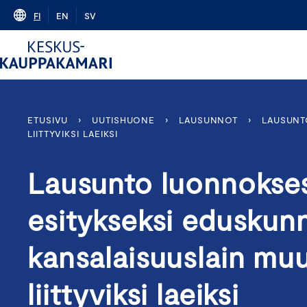
Skip
FI
EN
SV
to
content
ETUSIVU
›
UUTISHUONE
›
LAUSUNNOT
›
LAUSUNT
LIITTYVIKSI LAEIKSI
Lausunto luonnokses
esitykseksi eduskunna
kansalaisuuslain muu
liittyviksi laeiksi