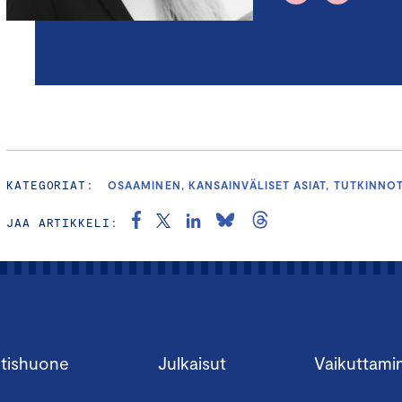
KATEGORIAT:
OSAAMINEN, KANSAINVÄLISET ASIAT, TUTKINNO
JAA ARTIKKELI:
tishuone
Julkaisut
Vaikuttami