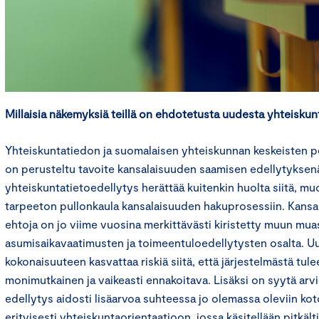
Millaisia näkemyksiä teillä on ehdotetusta uudesta yhteiskun
Yhteiskuntatiedon ja suomalaisen yhteiskunnan keskeisten p
on perusteltu tavoite kansalaisuuden saamisen edellytyksenä
yhteiskuntatietoedellytys herättää kuitenkin huolta siitä, mu
tarpeeton pullonkaula kansalaisuuden hakuprosessiin. Kans
ehtoja on jo viime vuosina merkittävästi kiristetty muun mua
asumisaikavaatimusten ja toimeentuloedellytysten osalta. U
kokonaisuuteen kasvattaa riskiä siitä, että järjestelmästä tul
monimutkainen ja vaikeasti ennakoitava. Lisäksi on syytä arvi
edellytys aidosti lisäarvoa suhteessa jo olemassa oleviin kot
erityisesti yhteiskuntaorientaatioon, jossa käsitellään pitkäl