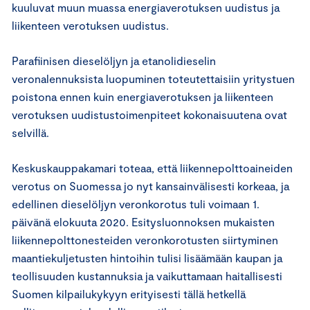
kuuluvat muun muassa energiaverotuksen uudistus ja
liikenteen verotuksen uudistus.
Parafiinisen dieselöljyn ja etanolidieselin
veronalennuksista luopuminen toteutettaisiin yritystuen
poistona ennen kuin energiaverotuksen ja liikenteen
verotuksen uudistustoimenpiteet kokonaisuutena ovat
selvillä.
Keskuskauppakamari toteaa, että liikennepolttoaineiden
verotus on Suomessa jo nyt kansainvälisesti korkeaa, ja
edellinen dieselöljyn veronkorotus tuli voimaan 1.
päivänä elokuuta 2020. Esitysluonnoksen mukaisten
liikennepolttonesteiden veronkorotusten siirtyminen
maantiekuljetusten hintoihin tulisi lisäämään kaupan ja
teollisuuden kustannuksia ja vaikuttamaan haitallisesti
Suomen kilpailukykyyn erityisesti tällä hetkellä