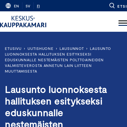
Skip
EN
SV
FI
ETSI
to
content
ETUSIVU
›
UUTISHUONE
›
LAUSUNNOT
›
LAUSUNTO
LUONNOKSESTA HALLITUKSEN ESITYKSEKSI
EDUSKUNNALLE NESTEMÄISTEN POLTTOAINEIDEN
VALMISTEVEROSTA ANNETUN LAIN LIITTEEN
MUUTTAMISESTA
Lausunto luonnoksesta
hallituksen esitykseksi
eduskunnalle
nestemäisten