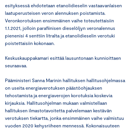
esityksessä ehdotetaan etanolidieselin vastaavanlaisen
laatuperusteisen veron alennuksen poistamista.
Veronkorotuksen ensimmäinen vaihe toteutettaisiin
1.1.2021, jolloin parafiinisen dieselöljyn veronalennus
pienenisi 4 senttiin litralta ja etanolidieselin verotuki
poistettaisiin kokonaan.
Keskuskauppakamari esittää lausuntonaan kunnioittaen
seuraavaa.
Pääministeri Sanna Marinin hallituksen hallitusohjelmassa
on useita energiaverotuksen päästöohjauksen
tehostamista ja energiaverojen korotuksia koskevia
kirjauksia. Hallitusohjelman mukaan valmistellaan
hallituksen ilmastotavoitetta palvelemaan kestävän
verotuksen tiekartta, jonka ensimmäinen vaihe valmistuu
vuoden 2020 kehysriiheen mennessä. Kokonaisuuteen