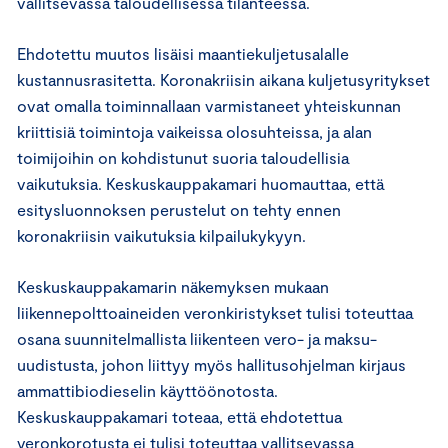
vallitsevassa taloudellisessa tilanteessa.
Ehdotettu muutos lisäisi maantiekuljetusalalle
kustannusrasitetta. Koronakriisin aikana kuljetusyritykset
ovat omalla toiminnallaan varmistaneet yhteiskunnan
kriittisiä toimintoja vaikeissa olosuhteissa, ja alan
toimijoihin on kohdistunut suoria taloudellisia
vaikutuksia. Keskuskauppakamari huomauttaa, että
esitysluonnoksen perustelut on tehty ennen
koronakriisin vaikutuksia kilpailukykyyn.
Keskuskauppakamarin näkemyksen mukaan
liikennepolttoaineiden veronkiristykset tulisi toteuttaa
osana suunnitelmallista liikenteen vero- ja maksu-
uudistusta, johon liittyy myös hallitusohjelman kirjaus
ammattibiodieselin käyttöönotosta.
Keskuskauppakamari toteaa, että ehdotettua
veronkorotusta ei tulisi toteuttaa vallitsevassa