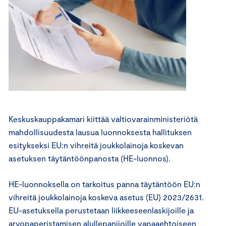
Keskuskauppakamari kiittää valtiovarainministeriötä
mahdollisuudesta lausua luonnoksesta hallituksen
esitykseksi EU:n vihreitä joukkolainoja koskevan
asetuksen täytäntöönpanosta (HE-luonnos).
HE-luonnoksella on tarkoitus panna täytäntöön EU:n
vihreitä joukkolainoja koskeva asetus (EU) 2023/2631.
EU-asetuksella perustetaan liikkeeseenlaskijoille ja
arvopaperistamisen alullepanijoille vapaaehtoiseen