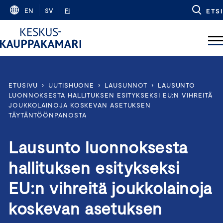
Skip
EN
SV
FI
ETSI
to
content
ETUSIVU
›
UUTISHUONE
›
LAUSUNNOT
›
LAUSUNTO
LUONNOKSESTA HALLITUKSEN ESITYKSEKSI EU:N VIHREITÄ
JOUKKOLAINOJA KOSKEVAN ASETUKSEN
TÄYTÄNTÖÖNPANOSTA
Lausunto luonnoksesta
hallituksen esitykseksi
EU:n vihreitä joukkolainoja
koskevan asetuksen