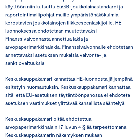
käyttöön niin kutsuttu EuGB-joukkolainastandardi ja
raportointimallipohjat muille ympäristönäkökulmia
korostavien joukkolainojen liikkeeseenlaskijoille. HE-
luonnoksessa ehdotetaan muutettavaksi
Finanssivalvonnasta annettua lakia ja
arvopaperimarkkinalakia. Finanssivalvonnalle ehdotetaan
annettavaksi asetuksen mukaisia valvonta- ja
sanktiovaltuuksia.
Keskuskauppakamari kannattaa HE-luonnosta jäljempänä
esitetyin huomautuksin. Keskuskauppakamari kannattaa
sitä, että EU-asetuksen täytäntöönpanossa ei ehdoteta
asetuksen vaatimukset ylittävää kansallista sääntelyä.
Keskuskauppakamari pitää ehdotettua
arvopaperimarkkinalain 17 luvun 4 §:ää tarpeettomana.
Keskuskauppakamarin näkemyksen mukaan