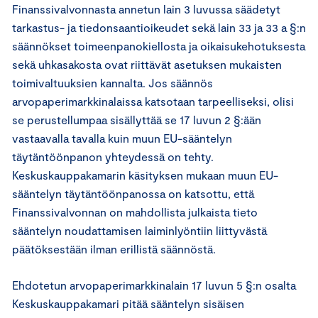
Finanssivalvonnasta annetun lain 3 luvussa säädetyt
tarkastus- ja tiedonsaantioikeudet sekä lain 33 ja 33 a §:n
säännökset toimeenpanokiellosta ja oikaisukehotuksesta
sekä uhkasakosta ovat riittävät asetuksen mukaisten
toimivaltuuksien kannalta. Jos säännös
arvopaperimarkkinalaissa katsotaan tarpeelliseksi, olisi
se perustellumpaa sisällyttää se 17 luvun 2 §:ään
vastaavalla tavalla kuin muun EU-sääntelyn
täytäntöönpanon yhteydessä on tehty.
Keskuskauppakamarin käsityksen mukaan muun EU-
sääntelyn täytäntöönpanossa on katsottu, että
Finanssivalvonnan on mahdollista julkaista tieto
sääntelyn noudattamisen laiminlyöntiin liittyvästä
päätöksestään ilman erillistä säännöstä.
Ehdotetun arvopaperimarkkinalain 17 luvun 5 §:n osalta
Keskuskauppakamari pitää sääntelyn sisäisen