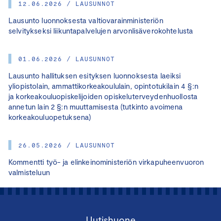
12.06.2026 / LAUSUNNOT
Lausunto luonnoksesta valtiovarainministeriön
selvitykseksi liikuntapalvelujen arvonlisäverokohtelusta
01.06.2026 / LAUSUNNOT
Lausunto hallituksen esityksen luonnoksesta laeiksi
yliopistolain, ammattikorkeakoululain, opintotukilain 4 §:n
ja korkeakouluopiskelijoiden opiskeluterveydenhuollosta
annetun lain 2 §:n muuttamisesta (tutkinto avoimena
korkeakouluopetuksena)
26.05.2026 / LAUSUNNOT
Kommentti työ- ja elinkeinoministeriön virkapuheenvuoron
valmisteluun
Uutishuone