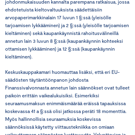
johdonmukaisuuden kannalta parempana ratkaisua, jossa
ehdotetuista kieltovaltuuksista säädettäisiin
arvopaperimarkkinalain 17 luvun 1 §:ssä (yleisölle
tarjoamisen lykkääminen) ja 2 §:ssä (yleisölle tarjoamisen
kieltäminen) sekä kaupankäynnistä rahoitusvälineillä
annetun lain 3 luvun 8 §:ssä (kaupankäynnin kohteeksi
ottamisen lykkääminen) ja 12 §:ssä (kaupankäynnin
kieltäminen).
Keskuskauppakamari huomauttaa lisäksi, että eri EU-
säädösten täytäntöönpanon johdosta
Finanssivalvonnasta annetun lain säännökset ovat tulleet
paikoin erittäin vaikealukuisiksi. Esimerkiksi
seuraamusmaksun enimmäismäärää eräissä tapauksissa
koskevassa 41 a §:ssä olisi jatkossa peräti 18 momenttia.
Myös hallinnollisia seuraamuksia koskevissa
säännöksissä käytetty viittaustekniikka on omiaan
vaikeuttamaan säännösten luettavuutta. Valvottavien ja