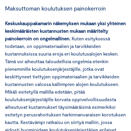
Maksuttoman koulutuksen painokerroin
Keskuskauppakamarin näkemyksen mukaan yksi yhteinen
keskimääräisten kustannusten mukaan määritelty
painokerroin on ongelmallinen.
Kuten esityksessä
todetaan, on oppimateriaalien ja tarvikkeiden
kustannuksissa suuria eroja eri koulutusalojen kesken.
Tämä voi aiheuttaa taloudellisia ongelmia etenkin
pienemmille koulutuksenjärjestäjille, jotka ovat
keskittyneet tiettyjen oppimateriaalien ja tarvikkeiden
kustannusten valossa kalliimpien alojen koulutukseen.
Mikäli esitetyllä mallilla edetään, pitää
koulutuksenjärjestäjille korvata oppivelvollisuudesta
aiheutuvat kustannukset täysimääräisinä esimerkiksi
esitetyn perusrahoituksen harkinnanvaraisen korotuksen
kautta. Kestävämpi ratkaisu on siirtyä malliin, jossa
aidosti huomioidaan koulutuksenjärjestäjien erilaiset