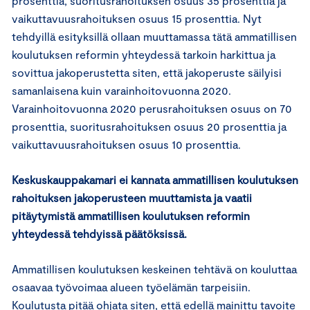
prosenttia, suoritusrahoituksen osuus 35 prosenttia ja
vaikuttavuusrahoituksen osuus 15 prosenttia. Nyt
tehdyillä esityksillä ollaan muuttamassa tätä ammatillisen
koulutuksen reformin yhteydessä tarkoin harkittua ja
sovittua jakoperustetta siten, että jakoperuste säilyisi
samanlaisena kuin varainhoitovuonna 2020.
Varainhoitovuonna 2020 perusrahoituksen osuus on 70
prosenttia, suoritusrahoituksen osuus 20 prosenttia ja
vaikuttavuusrahoituksen osuus 10 prosenttia.
Keskuskauppakamari ei kannata ammatillisen koulutuksen
rahoituksen jakoperusteen muuttamista ja vaatii
pitäytymistä ammatillisen koulutuksen reformin
yhteydessä tehdyissä päätöksissä.
Ammatillisen koulutuksen keskeinen tehtävä on kouluttaa
osaavaa työvoimaa alueen työelämän tarpeisiin.
Koulutusta pitää ohjata siten, että edellä mainittu tavoite