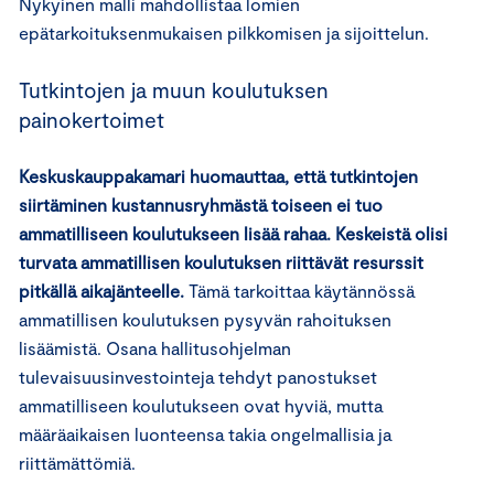
Nykyinen malli mahdollistaa lomien
epätarkoituksenmukaisen pilkkomisen ja sijoittelun.
Tutkintojen ja muun koulutuksen
painokertoimet
Keskuskauppakamari huomauttaa, että tutkintojen
siirtäminen kustannusryhmästä toiseen ei tuo
ammatilliseen koulutukseen lisää rahaa. Keskeistä olisi
turvata ammatillisen koulutuksen riittävät resurssit
pitkällä aikajänteelle.
Tämä tarkoittaa käytännössä
ammatillisen koulutuksen pysyvän rahoituksen
lisäämistä. Osana hallitusohjelman
tulevaisuusinvestointeja tehdyt panostukset
ammatilliseen koulutukseen ovat hyviä, mutta
määräaikaisen luonteensa takia ongelmallisia ja
riittämättömiä.