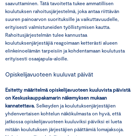
saavuttaminen. Tätä tavoitetta tukee ammatillisen
koulutuksen rahoitusjärjestelmä, joka antaa riittävän
suuren painoarvon suorituksille ja vaikuttavuudelle,
erityisesti valmistuneiden työllistymisen kautta.
Rahoitusjärjestelmän tulee kannustaa
koulutuksenjärjestäjiä reagoimaan ketterästi alueen
elinkeinoelämän tarpeisiin ja kohdentamaan koulutusta
erityisesti osaajapula-aloille.
Opiskelijavuoteen kuuluvat päivät
Esitetty määritelmä opiskelijavuoteen kuuluvista päivistä
on Keskuskauppakamarin näkemyksen mukaan
kannatettava.
Selkeyden ja koulutuksenjärjestäjien
yhdenvertaisen kohtelun näkökulmasta on hyvä, että
jatkossa opiskelijavuoteen kuuluviksi päiviksi ei lueta
mitään koulutuksen järjestäjien päättämiä lomajaksoja.