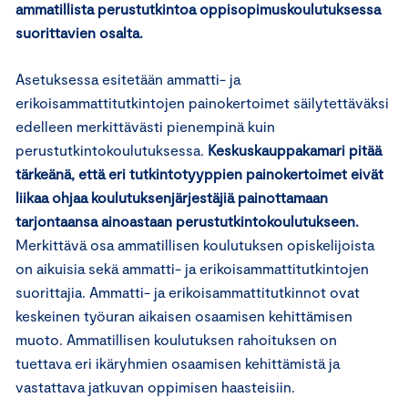
ammatillista perustutkintoa oppisopimuskoulutuksessa
suorittavien osalta.
Asetuksessa esitetään ammatti- ja
erikoisammattitutkintojen painokertoimet säilytettäväksi
edelleen merkittävästi pienempinä kuin
perustutkintokoulutuksessa.
Keskuskauppakamari pitää
tärkeänä, että eri tutkintotyyppien painokertoimet eivät
liikaa ohjaa koulutuksenjärjestäjiä painottamaan
tarjontaansa ainoastaan perustutkintokoulutukseen.
Merkittävä osa ammatillisen koulutuksen opiskelijoista
on aikuisia sekä ammatti- ja erikoisammattitutkintojen
suorittajia. Ammatti- ja erikoisammattitutkinnot ovat
keskeinen työuran aikaisen osaamisen kehittämisen
muoto. Ammatillisen koulutuksen rahoituksen on
tuettava eri ikäryhmien osaamisen kehittämistä ja
vastattava jatkuvan oppimisen haasteisiin.