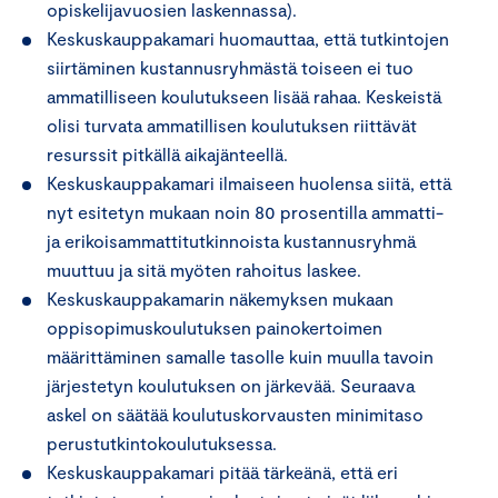
opiskelijavuosien laskennassa).
Keskuskauppakamari huomauttaa, että tutkintojen
siirtäminen kustannusryhmästä toiseen ei tuo
ammatilliseen koulutukseen lisää rahaa. Keskeistä
olisi turvata ammatillisen koulutuksen riittävät
resurssit pitkällä aikajänteellä.
Keskuskauppakamari ilmaiseen huolensa siitä, että
nyt esitetyn mukaan noin 80 prosentilla ammatti-
ja erikoisammattitutkinnoista kustannusryhmä
muuttuu ja sitä myöten rahoitus laskee.
Keskuskauppakamarin näkemyksen mukaan
oppisopimuskoulutuksen painokertoimen
määrittäminen samalle tasolle kuin muulla tavoin
järjestetyn koulutuksen on järkevää. Seuraava
askel on säätää koulutuskorvausten minimitaso
perustutkintokoulutuksessa.
Keskuskauppakamari pitää tärkeänä, että eri