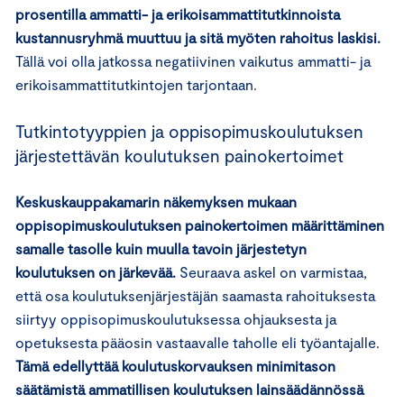
prosentilla ammatti- ja erikoisammattitutkinnoista
kustannusryhmä muuttuu ja sitä myöten rahoitus laskisi.
Tällä voi olla jatkossa negatiivinen vaikutus ammatti- ja
erikoisammattitutkintojen tarjontaan.
Tutkintotyyppien ja oppisopimuskoulutuksen
järjestettävän koulutuksen painokertoimet
Keskuskauppakamarin näkemyksen mukaan
oppisopimuskoulutuksen painokertoimen määrittäminen
samalle tasolle kuin muulla tavoin järjestetyn
koulutuksen on järkevää.
Seuraava askel on varmistaa,
että osa koulutuksenjärjestäjän saamasta rahoituksesta
siirtyy oppisopimuskoulutuksessa ohjauksesta ja
opetuksesta pääosin vastaavalle taholle eli työantajalle.
Tämä edellyttää koulutuskorvauksen minimitason
säätämistä ammatillisen koulutuksen lainsäädännössä