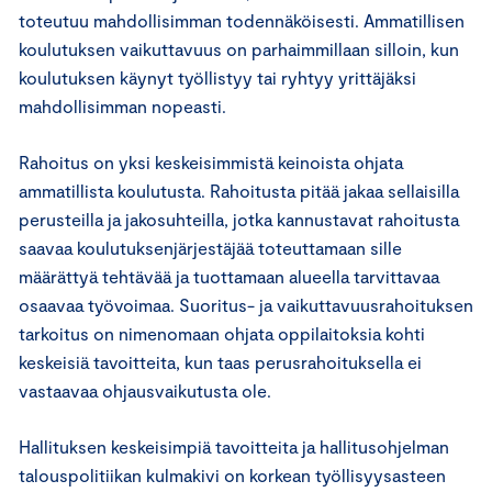
toteutuu mahdollisimman todennäköisesti. Ammatillisen
koulutuksen vaikuttavuus on parhaimmillaan silloin, kun
koulutuksen käynyt työllistyy tai ryhtyy yrittäjäksi
mahdollisimman nopeasti.
Rahoitus on yksi keskeisimmistä keinoista ohjata
ammatillista koulutusta. Rahoitusta pitää jakaa sellaisilla
perusteilla ja jakosuhteilla, jotka kannustavat rahoitusta
saavaa koulutuksenjärjestäjää toteuttamaan sille
määrättyä tehtävää ja tuottamaan alueella tarvittavaa
osaavaa työvoimaa. Suoritus- ja vaikuttavuusrahoituksen
tarkoitus on nimenomaan ohjata oppilaitoksia kohti
keskeisiä tavoitteita, kun taas perusrahoituksella ei
vastaavaa ohjausvaikutusta ole.
Hallituksen keskeisimpiä tavoitteita ja hallitusohjelman
talouspolitiikan kulmakivi on korkean työllisyysasteen