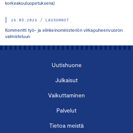
korkeakouluopetuksena)
26.05.2026 / LAUSUNNOT
Kommentti työ- ja elinkeinoministeriön virkapuheenvuoron
valmisteluun
Uutishuone
Julkaisut
Vaikuttaminen
Palvelut
Tietoa meistä