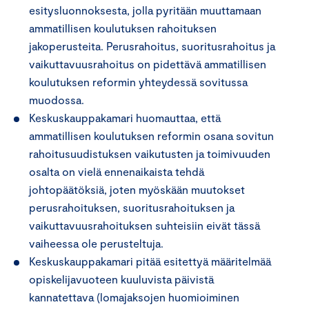
esitysluonnoksesta, jolla pyritään muuttamaan
ammatillisen koulutuksen rahoituksen
jakoperusteita. Perusrahoitus, suoritusrahoitus ja
vaikuttavuusrahoitus on pidettävä ammatillisen
koulutuksen reformin yhteydessä sovitussa
muodossa.
Keskuskauppakamari huomauttaa, että
ammatillisen koulutuksen reformin osana sovitun
rahoitusuudistuksen vaikutusten ja toimivuuden
osalta on vielä ennenaikaista tehdä
johtopäätöksiä, joten myöskään muutokset
perusrahoituksen, suoritusrahoituksen ja
vaikuttavuusrahoituksen suhteisiin eivät tässä
vaiheessa ole perusteltuja.
Keskuskauppakamari pitää esitettyä määritelmää
opiskelijavuoteen kuuluvista päivistä
kannatettava (lomajaksojen huomioiminen