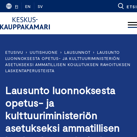
Skip
FI
EN
SV
ETSI
to
content
ETUSIVU
›
UUTISHUONE
›
LAUSUNNOT
›
LAUSUNTO
LUONNOKSESTA OPETUS- JA KULTTUURIMINISTERIÖN
ASETUKSEKSI AMMATILLISEN KOULUTUKSEN RAHOITUKSEN
LASKENTAPERUSTEISTA
Lausunto luonnoksesta
opetus- ja
kulttuuriministeriön
asetukseksi ammatillisen