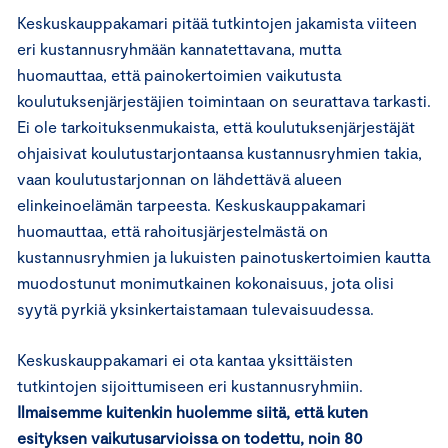
Keskuskauppakamari pitää tutkintojen jakamista viiteen
eri kustannusryhmään kannatettavana, mutta
huomauttaa, että painokertoimien vaikutusta
koulutuksenjärjestäjien toimintaan on seurattava tarkasti.
Ei ole tarkoituksenmukaista, että koulutuksenjärjestäjät
ohjaisivat koulutustarjontaansa kustannusryhmien takia,
vaan koulutustarjonnan on lähdettävä alueen
elinkeinoelämän tarpeesta. Keskuskauppakamari
huomauttaa, että rahoitusjärjestelmästä on
kustannusryhmien ja lukuisten painotuskertoimien kautta
muodostunut monimutkainen kokonaisuus, jota olisi
syytä pyrkiä yksinkertaistamaan tulevaisuudessa.
Keskuskauppakamari ei ota kantaa yksittäisten
tutkintojen sijoittumiseen eri kustannusryhmiin.
Ilmaisemme kuitenkin huolemme siitä, että kuten
esityksen vaikutusarvioissa on todettu, noin 80