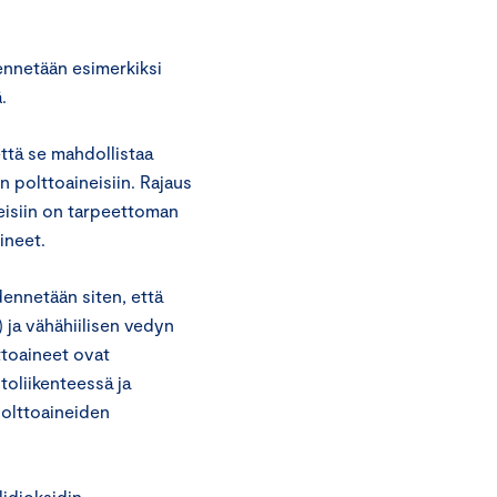
ennetään esimerkiksi
.
että se mahdollistaa
n polttoaineisiin. Rajaus
neisiin on tarpeettoman
ineet.
ennetään siten, että
 ja vähähiilisen vedyn
ttoaineet ovat
toliikenteessä ja
polttoaineiden
idioksidin