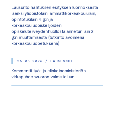
Lausunto hallituksen esityksen luonnoksesta
laeiksi yliopistolain, ammattikorkeakoululain,
opintotukilain 4 §:n ja
korkeakouluopiskelijoiden
opiskeluterveydenhuollosta annetun lain 2
§:n muuttamisesta (tutkinto avoimena
korkeakouluopetuksena)
26.05.2026 / LAUSUNNOT
Kommentti työ- ja elinkeinoministeriön
virkapuheenvuoron valmisteluun