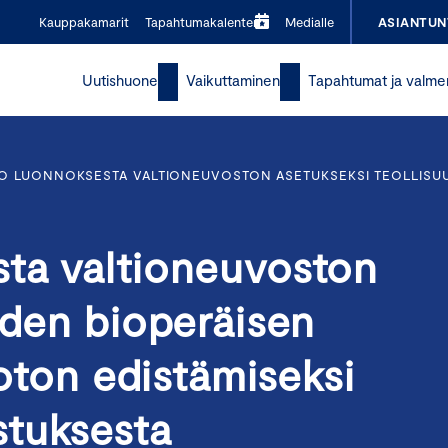
Kauppakamarit
Tapahtumakalenteri
Medialle
ASIANTUN
Uutishuone
Vaikuttaminen
Tapahtumat ja valme
O LUONNOKSESTA VALTIONEUVOSTON ASETUKSEKSI TEOLLISUUD
ta valtioneuvoston
uden bioperäisen
noton edistämiseksi
tuksesta