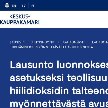
Skip
EN
SV
FI
to
content
ETUSIVU
›
UUTISHUONE
›
LAUSUNNOT
›
LAUSUNT
EDISTÄMISEKSI MYÖNNETTÄVÄSTÄ AVUSTUKSESTA
Lausunto luonnokses
asetukseksi teollisu
hiilidioksidin taltee
myönnettävästä avus