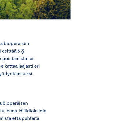
a bioperäisen
 esittää 6 §
 poistamista tai
 kattaa laajasti eri
hyödyntämiseksi.
a bioperäisen
tulleena. Hiilidioksidin
mista että puhtaita