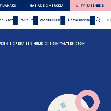
TIJAHAKU
HAE ANSIOMERKKIÄ
LIITY JÄSENEKSI
nnukset
Palvelut
Vastuullisuus
Tietoa meistä
ETSI
EN BIOPERÄISEN HIILIDIOKSIDIN TALTEENOTON