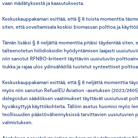
vaan mädätyksestä ja kaasutuksesta.
Keskuskauppakamari esittää, että § 8 toista momenttia täsm
siten, että soveltamisala koskisi biomassan polttoa ja käyttöä
Tämän lisäksi § 8 neljättä momenttia pitäisi täydentää siten, 
talteenotetun hiilidioksidin hyödyntämisen laajasti uusiutuvii
niin sanotut RFNBO-kriteerit täyttäviin uusiutuviin polttoai
tiukka ja rajaa ulos ydinsähköllä tuotetut synteettiset polttoa
Keskuskauppakamari esittää, että § 8 neljättä momenttia täyd
myös niin sanotun RefuelEU Aviation -asetuksen (2023/2405)
delegoidun säädöksen vaatimukset täyttävät uusiutuvat pol
hyväksyttyjä käyttökohteita. Tällöin asetus huomioi myös len
teollisuuden päästövähennyksissä tarvittavien uusiutuvien 
valmistuksen.
Asetuksen perustelumuistion mukaan myös talteenotetun hiil