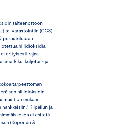
ksidin talteenottoon
 tai varastointiin (CCS).
§ perusteluiden
otettua hiilidioksidia
i erityisesti rajaa
 esimerkiksi kuljetus- ja
skokoa tarpeettoman
eräisen hiilidioksidin
rusmuistion mukaan
hankkeisiin.” Kilpailun ja
ähimmäiskokoa ei esitetä
tissa (Koponen &