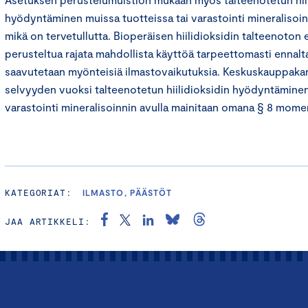
hyödyntäminen muissa tuotteissa tai varastointi mineralisoin
mikä on tervetullutta. Bioperäisen hiilidioksidin talteenoton 
perusteltua rajata mahdollista käyttöä tarpeettomasti ennalt
saavutetaan myönteisiä ilmastovaikutuksia. Keskuskauppakama
selvyyden vuoksi talteenotetun hiilidioksidin hyödyntäminen
varastointi mineralisoinnin avulla mainitaan omana § 8 momen
KATEGORIAT:
ILMASTO, PÄÄSTÖT
JAA ARTIKKELI: