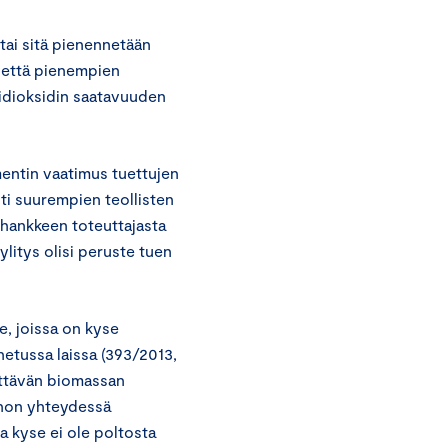
tai sitä pienennetään
n että pienempien
idioksidin saatavuuden
ntin vaatimus tuettujen
sti suurempien teollisten
 hankkeen toteuttajasta
ylitys olisi peruste tuen
, joissa on kyse
netussa laissa (393/2013,
äyttävän biomassan
nnon yhteydessä
a kyse ei ole poltosta