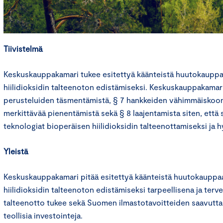
Tiivistelmä
Keskuskauppakamari tukee esitettyä käänteistä huutokauppa
hiilidioksidin talteenoton edistämiseksi. Keskuskauppakamari
perusteluiden täsmentämistä, § 7 hankkeiden vähimmäiskoon
merkittävää pienentämistä sekä § 8 laajentamista siten, että se
teknologiat bioperäisen hiilidioksidin talteenottamiseksi ja 
Yleistä
Keskuskauppakamari pitää esitettyä käänteistä huutokauppa
hiilidioksidin talteenoton edistämiseksi tarpeellisena ja terve
talteenotto tukee sekä Suomen ilmastotavoitteiden saavutta
teollisia investointeja.