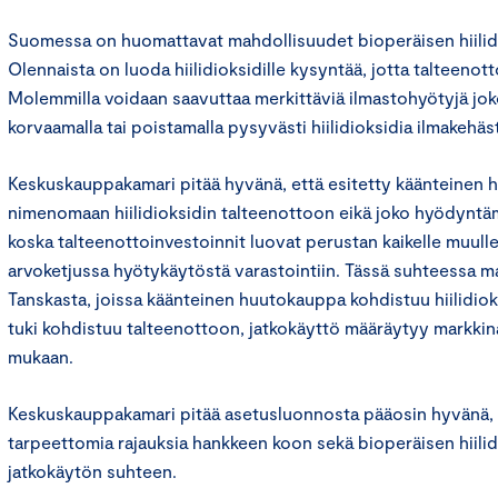
Suomessa on huomattavat mahdollisuudet bioperäisen hiilidi
Olennaista on luoda hiilidioksidille kysyntää, jotta talteenot
Molemmilla voidaan saavuttaa merkittäviä ilmastohyötyjä joko f
korvaamalla tai poistamalla pysyvästi hiilidioksidia ilmakehäs
Keskuskauppakamari pitää hyvänä, että esitetty käänteinen
nimenomaan hiilidioksidin talteenottoon eikä joko hyödyntämi
koska talteenottoinvestoinnit luovat perustan kaikelle muulle 
arvoketjussa hyötykäytöstä varastointiin. Tässä suhteessa ma
Tanskasta, joissa käänteinen huutokauppa kohdistuu hiilidioks
tuki kohdistuu talteenottoon, jatkokäyttö määräytyy markki
mukaan.
Keskuskauppakamari pitää asetusluonnosta pääosin hyvänä, m
tarpeettomia rajauksia hankkeen koon sekä bioperäisen hiilid
jatkokäytön suhteen.