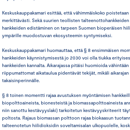
Keskuskauppakamari esittää, että vähimmäiskoko poistetaan 
merkittävästi. Sekä suurien teollisten talteenottohankkeide
hankkeiden edistäminen on tarpeen Suomen bioperäisen hiil
ympärille muodostuvan ekosysteemin syntymiseksi.
Keskuskauppakamari huomauttaa, että § 8 ensimmäisen mome
hankkeiden käynnistymisestä jo 2030 voi olla tiukka erityise
hankkeiden kannalta. Aikarajassa pitäisi huomioida vähintään
riippumattomat aikataulua pidentävät tekijät, mikäli aikarajan 
takaisinperinnälle.
§ 8 toinen momentti rajaa avustuksen myöntämisen hankkeille
biopolttoaineista, bionesteistä ja biomassapolttoaineista an
niin sanottu kestävyyslaki) tarkoitetun kestävyyskriteerit t
poltosta. Rajaus biomassan polttoon rajaa biokaasun tuota
talteenotetun hiilidioksidin soveltamisalan ulkopuolelle, kosk