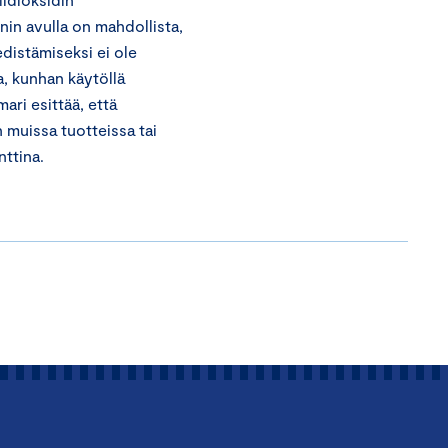
nin avulla on mahdollista,
edistämiseksi ei ole
a, kunhan käytöllä
ri esittää, että
 muissa tuotteissa tai
ttina.