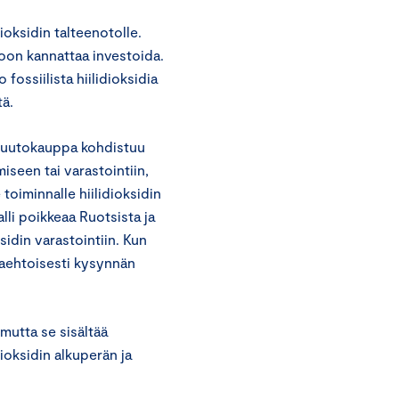
oksidin talteenotolle.
toon kannattaa investoida.
ossiilista hiilidioksidia
tä.
 huutokauppa kohdistuu
seen tai varastointiin,
toiminnalle hiilidioksidin
lli poikkeaa Ruotsista ja
idin varastointiin. Kun
naehtoisesti kysynnän
utta se sisältää
ioksidin alkuperän ja