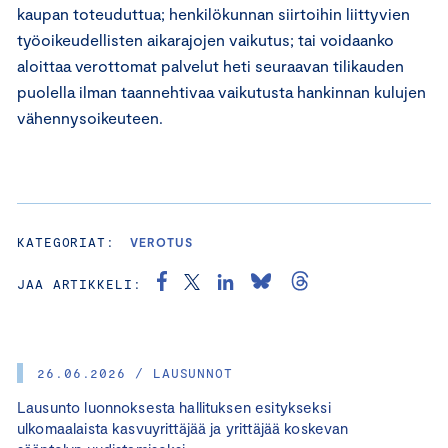
kaupan toteuduttua; henkilökunnan siirtoihin liittyvien
työoikeudellisten aikarajojen vaikutus; tai voidaanko
aloittaa verottomat palvelut heti seuraavan tilikauden
puolella ilman taannehtivaa vaikutusta hankinnan kulujen
vähennysoikeuteen.
KATEGORIAT:
VEROTUS
JAA ARTIKKELI:
26.06.2026 / LAUSUNNOT
Lausunto luonnoksesta hallituksen esitykseksi
ulkomaalaista kasvuyrittäjää ja yrittäjää koskevan