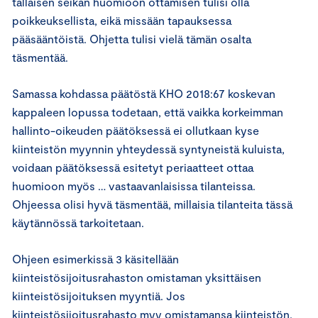
tällaisen seikan huomioon ottamisen tulisi olla
poikkeuksellista, eikä missään tapauksessa
pääsääntöistä. Ohjetta tulisi vielä tämän osalta
täsmentää.
Samassa kohdassa päätöstä KHO 2018:67 koskevan
kappaleen lopussa todetaan, että vaikka korkeimman
hallinto-oikeuden päätöksessä ei ollutkaan kyse
kiinteistön myynnin yhteydessä syntyneistä kuluista,
voidaan päätöksessä esitetyt periaatteet ottaa
huomioon myös … vastaavanlaisissa tilanteissa.
Ohjeessa olisi hyvä täsmentää, millaisia tilanteita tässä
käytännössä tarkoitetaan.
Ohjeen esimerkissä 3 käsitellään
kiinteistösijoitusrahaston omistaman yksittäisen
kiinteistösijoituksen myyntiä. Jos
kiinteistösijoitusrahasto myy omistamansa kiinteistön,