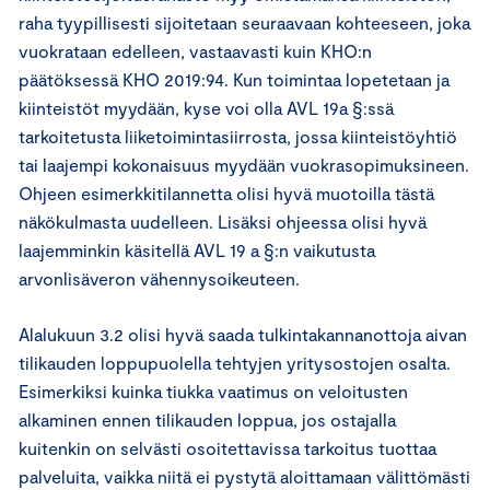
raha tyypillisesti sijoitetaan seuraavaan kohteeseen, joka
vuokrataan edelleen, vastaavasti kuin KHO:n
päätöksessä KHO 2019:94. Kun toimintaa lopetetaan ja
kiinteistöt myydään, kyse voi olla AVL 19a §:ssä
tarkoitetusta liiketoimintasiirrosta, jossa kiinteistöyhtiö
tai laajempi kokonaisuus myydään vuokrasopimuksineen.
Ohjeen esimerkkitilannetta olisi hyvä muotoilla tästä
näkökulmasta uudelleen. Lisäksi ohjeessa olisi hyvä
laajemminkin käsitellä AVL 19 a §:n vaikutusta
arvonlisäveron vähennysoikeuteen.
Alalukuun 3.2 olisi hyvä saada tulkintakannanottoja aivan
tilikauden loppupuolella tehtyjen yritysostojen osalta.
Esimerkiksi kuinka tiukka vaatimus on veloitusten
alkaminen ennen tilikauden loppua, jos ostajalla
kuitenkin on selvästi osoitettavissa tarkoitus tuottaa
palveluita, vaikka niitä ei pystytä aloittamaan välittömästi