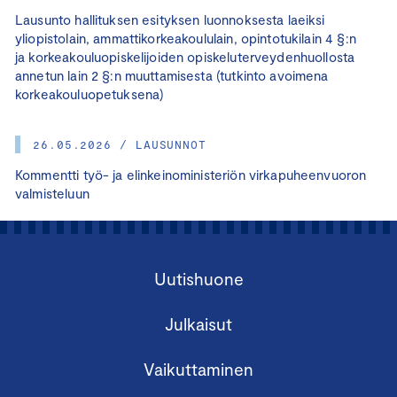
Lausunto hallituksen esityksen luonnoksesta laeiksi
yliopistolain, ammattikorkeakoululain, opintotukilain 4 §:n
ja korkeakouluopiskelijoiden opiskeluterveydenhuollosta
annetun lain 2 §:n muuttamisesta (tutkinto avoimena
korkeakouluopetuksena)
26.05.2026 / LAUSUNNOT
Kommentti työ- ja elinkeinoministeriön virkapuheenvuoron
valmisteluun
Uutishuone
Julkaisut
Vaikuttaminen