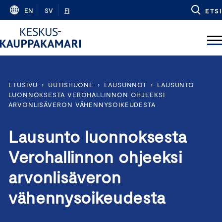
Skip
EN
SV
FI
ETSI
to
content
ETUSIVU
›
UUTISHUONE
›
LAUSUNNOT
›
LAUSUNTO
LUONNOKSESTA VEROHALLINNON OHJEEKSI
ARVONLISÄVERON VÄHENNYSOIKEUDESTA
Lausunto luonnoksesta
Verohallinnon ohjeeksi
arvonlisäveron
vähennysoikeudesta