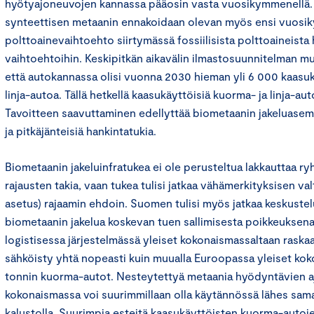
hyötyajoneuvojen kannassa pääosin vasta vuosikymmenellä. 
synteettisen metaanin ennakoidaan olevan myös ensi vuosi
polttoainevaihtoehto siirtymässä fossiilisista polttoaineista h
vaihtoehtoihin. Keskipitkän aikavälin ilmastosuunnitelman mu
että autokannassa olisi vuonna 2030 hieman yli 6 000 kaasuk
linja-autoa. Tällä hetkellä kaasukäyttöisiä kuorma- ja linja-a
Tavoitteen saavuttaminen edellyttää biometaanin jakeluasem
ja pitkäjänteisiä hankintatukia.
Biometaanin jakeluinfratukea ei ole perusteltua lakkauttaa 
rajausten takia, vaan tukea tulisi jatkaa vähämerkityksisen val
asetus) rajaamin ehdoin. Suomen tulisi myös jatkaa keskust
biometaanin jakelua koskevan tuen sallimisesta poikkeuksena
logistisessa järjestelmässä yleiset kokonaismassaltaan raska
sähköisty yhtä nopeasti kuin muualla Euroopassa yleiset ko
tonnin kuorma-autot. Nesteytettyä metaania hyödyntävien 
kokonaismassa voi suurimmillaan olla käytännössä lähes sama
kalustolla. Suurimpia esteitä kaasukäyttöisten kuorma-autoj