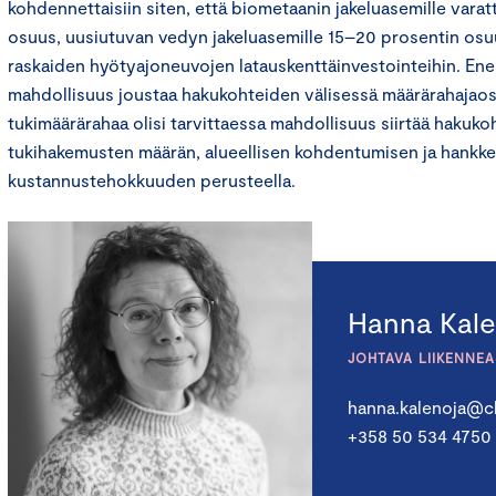
kohdennettaisiin siten, että biometaanin jakeluasemille varat
osuus, uusiutuvan vedyn jakeluasemille 15–20 prosentin osuu
raskaiden hyötyajoneuvojen latauskenttäinvestointeihin. Energi
mahdollisuus joustaa hakukohteiden välisessä määrärahajaoss
tukimäärärahaa olisi tarvittaessa mahdollisuus siirtää hakuk
tukihakemusten määrän, alueellisen kohdentumisen ja hankk
kustannustehokkuuden perusteella.
Hanna Kale
JOHTAVA LIIKENNE
hanna.kalenoja@c
+358 50 534 4750