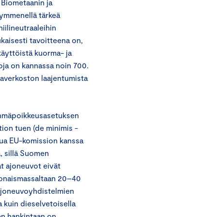
Biometaanin ja
kymmenellä tärkeä
iilineutraaleihin
kaisesti tavoitteena on,
äyttöistä kuorma- ja
utoja on kannassa noin 700.
averkoston laajentumista
ryhmäpoikkeusasetuksen
tion tuen (de minimis -
elua EU-komission kanssa
, sillä Suomen
at ajoneuvot eivät
konaismassaltaan 20–40
ajoneuvoyhdistelmien
 kuin dieselvetoisella
en hankintaan on