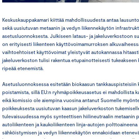
Keskuskauppakamari kiittää mahdollisuudesta antaa lausunto
sekä uusiutuvan metaanin ja vedyn liikennekäytön infrastruk
asetusluonnoksesta. Julkiseen lataus- ja jakeluverkostoon s
on erityisesti liikenteen käyttövoimamurroksen alkuvaiheessa o
vaihtoehtoiset käyttövoimat yleistyvät autokannassa hitaasti
jakeluverkoston tulisi rakentua etupainotteisesti tukeakse
ripeää etenemistä.
Asetusluonnoksessa esitetään biokaasun tankkauspisteisiin
poistamista, sillä EU:n ryhmäpoikkeusasetus ei mahdollista ka
eikä komissio ole aiempina vuosina antanut Suomelle myönte
poikkeuksesta uusiutuvan kaasun jakeluverkoston tukemiselle
tulevaisuudessa myös synteettisen hiilineutraalin metaanin 
autoliikenteen ja kaukoliikenteen linja-autojen polttoaineena o
sähköistymisen ja vedyn liikennekäytön ennakoidaan etenev