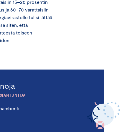
taisiin 15–20 prosentin
s ja 60–70 varattaisiin
avirastolle tulisi jättää
a siten, että
ohteesta toiseen
eiden
noja
ASIANTUNTIJA
hamber.fi