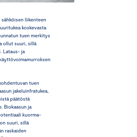
 sähköisen liikenteen
tuuritukea koskevasta
uunnatun tuen merkitys
llut suuri, sillä
. Lataus- ja
en käyttövoimamurroksen
 kohdentuvan tuen
asun jakeluinfratukea,
istä päätöstä
. Biokaasun ja
potentiaali kuorma-
n suuri, sillä
än raskaiden