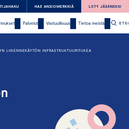
TIJAHAKU
HAE ANSIOMERKKIÄ
LIITY JÄSENEKSI
nnukset
Palvelut
Vastuullisuus
Tietoa meistä
ETSI
YN LIIKENNEKÄYTÖN INFRASTRUKTUURITUKEA
ön