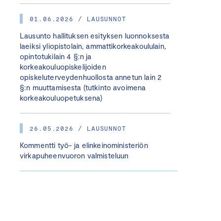
01.06.2026 / LAUSUNNOT
Lausunto hallituksen esityksen luonnoksesta
laeiksi yliopistolain, ammattikorkeakoululain,
opintotukilain 4 §:n ja
korkeakouluopiskelijoiden
opiskeluterveydenhuollosta annetun lain 2
§:n muuttamisesta (tutkinto avoimena
korkeakouluopetuksena)
26.05.2026 / LAUSUNNOT
Kommentti työ- ja elinkeinoministeriön
virkapuheenvuoron valmisteluun