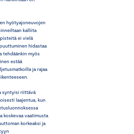
iden hyötyajoneuvojen
inneiltaan kalliita
isteitä ei vielä
 puuttuminen hidastaa
ta tehdäänkin myös
minen estää
etusmatkoilla ja rajaa
iikenteeseen.
syntyisi riittävä
oisesti laajentua, kun
setusluonnoksessa
oa koskevaa vaatimusta
tuuttoman korkeaksi ja
ttyyn