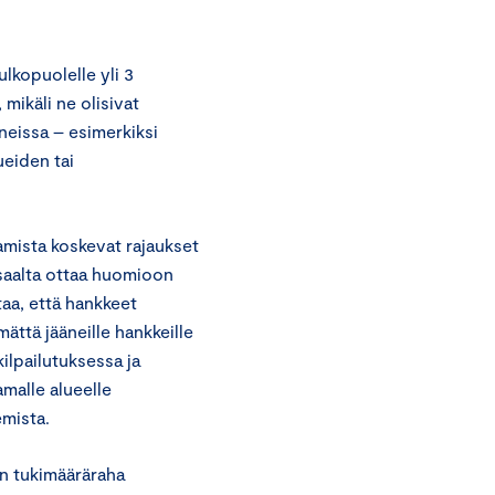
ulkopuolelle yli 3
 mikäli ne olisivat
neissa – esimerkiksi
ueiden tai
amista koskevat rajaukset
isaalta ottaa huomioon
taa, että hankkeet
ättä jääneille hankkeille
ilpailutuksessa ja
amalle alueelle
emista.
on tukimääräraha