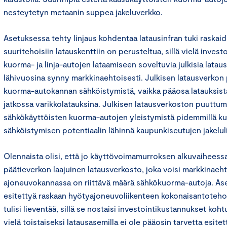
nesteytetyn metaanin suppea jakeluverkko.
Asetuksessa tehty linjaus kohdentaa latausinfran tuki raska
suuritehoisiin latauskenttiin on perusteltua, sillä vielä investo
kuorma- ja linja-autojen lataamiseen soveltuvia julkisia latausp
lähivuosina synny markkinaehtoisesti. Julkisen latausverkon
kuorma-autokannan sähköistymistä, vaikka pääosa latauksis
jatkossa varikkolatauksina. Julkisen latausverkoston puuttu
sähkökäyttöisten kuorma-autojen yleistymistä pidemmillä kulj
sähköistymisen potentiaalin lähinnä kaupunkiseutujen jakelul
Olennaista olisi, että jo käyttövoimamurroksen alkuvaiheessa 
päätieverkon laajuinen latausverkosto, joka voisi markkinaeht
ajoneuvokannassa on riittävä määrä sähkökuorma-autoja. A
esitettyä raskaan hyötyajoneuvoliikenteen kokonaisantoteh
tulisi lieventää, sillä se nostaisi investointikustannukset koh
vielä toistaiseksi latausasemilla ei ole pääosin tarvetta esite