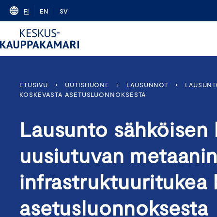
Skip
FI
EN
SV
to
content
ETUSIVU
›
UUTISHUONE
›
LAUSUNNOT
›
LAUSUNT
KOSKEVASTA ASETUSLUONNOKSESTA
Lausunto sähköisen l
uusiutuvan metaanin
infrastruktuuritukea
asetusluonnoksesta