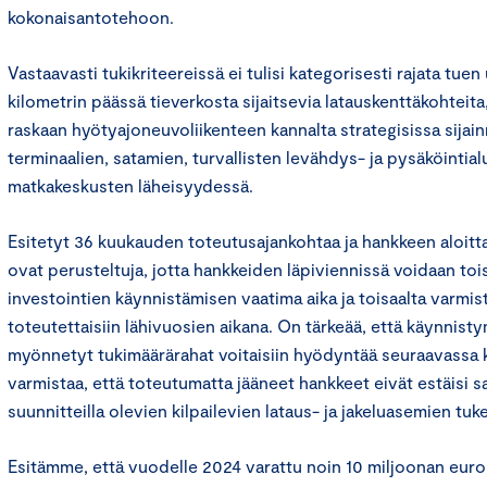
kokonaisantotehoon.
Vastaavasti tukikriteereissä ei tulisi kategorisesti rajata tuen 
kilometrin päässä tieverkosta sijaitsevia latauskenttäkohteita,
raskaan hyötyajoneuvoliikenteen kannalta strategisissa sijain
terminaalien, satamien, turvallisten levähdys- ja pysäköintial
matkakeskusten läheisyydessä.
Esitetyt 36 kuukauden toteutusajankohtaa ja hankkeen aloitt
ovat perusteltuja, jotta hankkeiden läpiviennissä voidaan to
investointien käynnistämisen vaatima aika ja toisaalta varmis
toteutettaisiin lähivuosien aikana. On tärkeää, että käynnistym
myönnetyt tukimäärärahat voitaisiin hyödyntää seuraavassa k
varmistaa, että toteutumatta jääneet hankkeet eivät estäisi s
suunnitteilla olevien kilpailevien lataus- ja jakeluasemien tuk
Esitämme, että vuodelle 2024 varattu noin 10 miljoonan eur