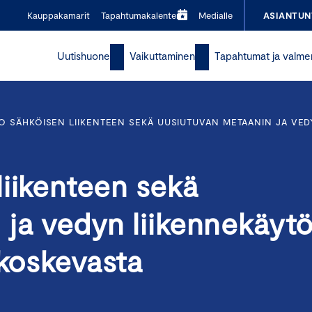
Kauppakamarit
Tapahtumakalenteri
Medialle
ASIANTUN
Uutishuone
Vaikuttaminen
Tapahtumat ja valme
O SÄHKÖISEN LIIKENTEEN SEKÄ UUSIUTUVAN METAANIN JA VED
iikenteen sekä
 ja vedyn liikennekäyt
 koskevasta