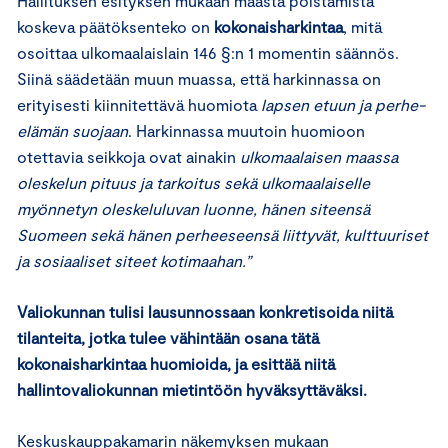
Hallituksen esityksen mukaan maasta poistamista
koskeva päätöksenteko on
kokonaisharkintaa
, mitä
osoittaa ulkomaalaislain 146 §:n 1 momentin säännös.
Siinä säädetään muun muassa, että harkinnassa on
erityisesti kiinnitettävä huomiota
lapsen etuun ja perhe-
elämän suojaan
. Harkinnassa muutoin huomioon
otettavia seikkoja ovat ainakin
ulkomaalaisen maassa
oleskelun pituus ja tarkoitus sekä ulkomaalaiselle
myönnetyn oleskeluluvan luonne, hänen siteensä
Suomeen sekä hänen perheeseensä liittyvät, kulttuuriset
ja sosiaaliset siteet kotimaahan.”
Valiokunnan tulisi lausunnossaan konkretisoida niitä
tilanteita, jotka tulee vähintään osana tätä
kokonaisharkintaa huomioida, ja esittää niitä
hallintovaliokunnan mietintöön hyväksyttäväksi.
Keskuskauppakamarin näkemyksen mukaan