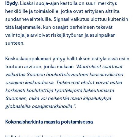
löydy.
Lisäksi suoja-ajan kestolla on suuri merkitys
henkilöille ja toimialoille, jotka ovat erityisen alttiita
suhdannevaihteluille. Signaalivaikutus ulottuu kuitenkin
tätä laajemmalle, kun osaajat perheineen tekevät
valintoja ja arvioivat riskejä työuran ja asuinpaikan
suhteen.
Keskuskauppakamari yhtyy hallituksen esityksessä esiin
tuotuun arvioon, jonka mukaan
”Muutokset saattavat
vaikuttaa Suomen houkuttelevuuteen kansainvälisten
osaajien keskuudessa. Tiukemmat ehdot voivat estää
korkeasti koulutettuja työntekijöitä hakeutumasta
Suomeen, mikä voi heikentää maan kilpailukykyä
globaaleilla osaajamarkkinoilla ”.
Kokonaisharkinta maasta poistamisessa