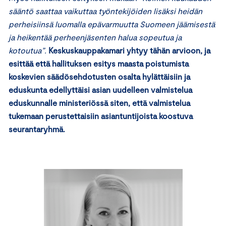
sääntö saattaa vaikuttaa työntekijöiden lisäksi heidän
perheisiinsä luomalla epävarmuutta Suomeen jäämisestä
ja heikentää perheenjäsenten halua sopeutua ja
kotoutua”.
Keskuskauppakamari yhtyy tähän arvioon, ja
esittää että hallituksen esitys maasta poistumista
koskevien säädösehdotusten osalta hylättäisiin ja
eduskunta edellyttäisi asian uudelleen valmistelua
eduskunnalle ministeriössä siten, että valmistelua
tukemaan perustettaisiin asiantuntijoista koostuva
seurantaryhmä.