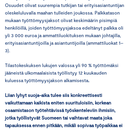
Osuudet olivat suurempia tutkijan tai erityisasiantuntijan
oleskeluluvalla maahan tulleiden joukossa. Palkkatason
mukaan työttömyysjaksot olivat keskimäärin pisimpiä
henkilöillä, joiden työttömyysjaksoa edeltänyt palkka oli
yli 3 000 euroa ja ammattiluokituksen mukaan johtajilla,
erityisasiantuntijoilla ja asiantuntijoilla (ammattiluokat 1–
3).
Tilastokeskuksen lukujen valossa yli 90 % työttömäksi
jääneistä ulkomaalaisista työllistyy 12 kuukauden
kuluessa työttömyysjakson alkamisesta
.
Liian lyhyt suoja-aika tulee siis konkreettisesti
vaikuttamaan kaikista eniten suurituloisiin, korkean
osaamistason työtehtävissä työskenteleviin ihmisiin,
jotka työllistyvät Suomeen tai vaihtavat maata joka
tapauksessa ennen pitkään, mikäli sopivaa työpaikkaa ei