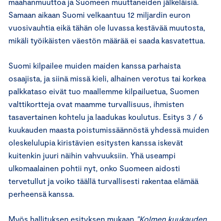
maahanmuuttoa ja Suomeen muuttaneiden jälkeläisiä.
Samaan aikaan Suomi velkaantuu 12 miljardin euron
vuosivauhtia eikä tähän ole luvassa kestävää muutosta,
mikäli työikäisten väestön määrää ei saada kasvatettua.
Suomi kilpailee muiden maiden kanssa parhaista
osaajista, ja siinä missä kieli, alhainen verotus tai korkea
palkkataso eivät tuo maallemme kilpailuetua, Suomen
valttikortteja ovat maamme turvallisuus, ihmisten
tasavertainen kohtelu ja laadukas koulutus. Esitys 3 / 6
kuukauden maasta poistumissäännöstä yhdessä muiden
oleskelulupia kiristävien esitysten kanssa iskevät
kuitenkin juuri näihin vahvuuksiin. Yhä useampi
ulkomaalainen pohtii nyt, onko Suomeen aidosti
tervetullut ja voiko täällä turvallisesti rakentaa elämää
perheensä kanssa.
Myös hallituksen esityksen mukaan
”Kolmen kuukauden