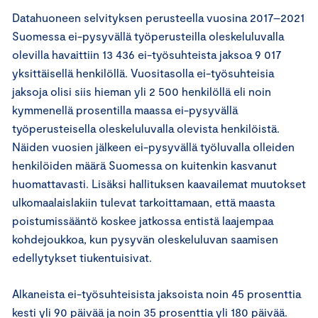
Datahuoneen selvityksen perusteella vuosina 2017–2021
Suomessa ei-pysyvällä työperusteilla oleskeluluvalla
olevilla havaittiin 13 436 ei-työsuhteista jaksoa 9 017
yksittäisellä henkilöllä. Vuositasolla ei-työsuhteisia
jaksoja olisi siis hieman yli 2 500 henkilöllä eli noin
kymmenellä prosentilla maassa ei-pysyvällä
työperusteisella oleskeluluvalla olevista henkilöistä.
Näiden vuosien jälkeen ei-pysyvällä työluvalla olleiden
henkilöiden määrä Suomessa on kuitenkin kasvanut
huomattavasti. Lisäksi hallituksen kaavailemat muutokset
ulkomaalaislakiin tulevat tarkoittamaan, että maasta
poistumissääntö koskee jatkossa entistä laajempaa
kohdejoukkoa, kun pysyvän oleskeluluvan saamisen
edellytykset tiukentuisivat.
Alkaneista ei-työsuhteisista jaksoista noin 45 prosenttia
kesti yli 90 päivää ja noin 35 prosenttia yli 180 päivää.