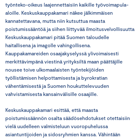
työnteko-oikeus laajennettaisiin kaikille työvoimapula-
aloille. Keskuskauppakamari näkee jälkimmäisen
kannatettavana, mutta niin kutsuttua maasta
poistumissääntöä ja siihen liittyvää ilmoitusvelvollisuutta
Keskuskauppakamari pitää Suomen taloudelle
haitallisena ja imagolle vahingollisena.
Kauppakamareiden osaajakyselyssä ylivoimaisesti
merkittävimpänä viestinä yrityksiltä maan päättäjille
nousee toive ulkomaalaisten työntekijöiden
työllistämisen helpottamisesta ja byrokratian
vähentämisestä ja Suomen houkuttelevuuden
vahvistamisesta kansainvälisille osaajille.
Keskuskauppakamari esittää, että maasta
poistumissäännön osalta säädösehdotukset otettaisiin
vielä uudelleen valmisteluun vuoropuhelussa
asiantuntijoiden ja sidosryhmien kanssa. Vähintään