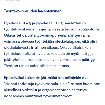
Työnteko-oikeuden laajentaminen
Pykälässä 81 a § ja pykälässä 81 c § säädettäisiin
työnteko-oikeuden laajentamisesta työvoimapula-aloille.
Oikeus tehdä töitä työvoimapula-alalla liittyisi aina
voimassa olevaan työntekijän oleskelulupaan, eikä olisi
oleskeluluvasta irrallinen oikeus. Oikeus alkaisi, kun
työntekoon oikeuttava oleskelulupa on myönnetty ja
päättyisi aina, kun oleskeluluvan voimassaolo päättyy.
Tämä on tärkeä askel oikeaan suuntaan.
Epäselväksi kuitenkin jää, mitkä alat milloinkin ovat
”aidosti todettuja työvoimapula-aloja”, ottaen huomioon
alueelliset vaihtelut ja organisaatioiden esitettyä
nopeammin muuttuvat työvoimatarpeet.