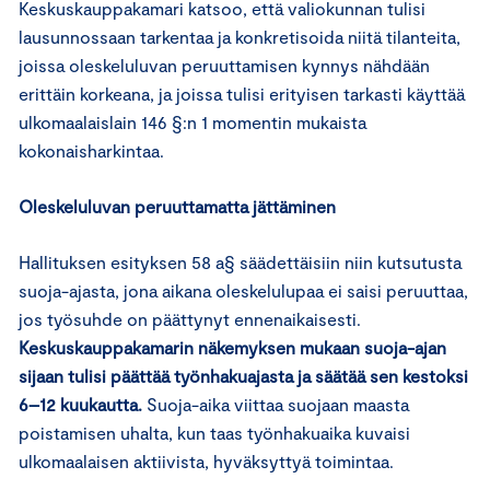
Keskuskauppakamari katsoo, että valiokunnan tulisi
lausunnossaan tarkentaa ja konkretisoida niitä tilanteita,
joissa oleskeluluvan peruuttamisen kynnys nähdään
erittäin korkeana, ja joissa tulisi erityisen tarkasti käyttää
ulkomaalaislain 146 §:n 1 momentin mukaista
kokonaisharkintaa.
Oleskeluluvan peruuttamatta jättäminen
Hallituksen esityksen 58 a§ säädettäisiin niin kutsutusta
suoja-ajasta, jona aikana oleskelulupaa ei saisi peruuttaa,
jos työsuhde on päättynyt ennenaikaisesti.
Keskuskauppakamarin näkemyksen mukaan suoja-ajan
sijaan tulisi päättää työnhakuajasta ja säätää sen kestoksi
6–12 kuukautta.
Suoja-aika viittaa suojaan maasta
poistamisen uhalta, kun taas työnhakuaika kuvaisi
ulkomaalaisen aktiivista, hyväksyttyä toimintaa.