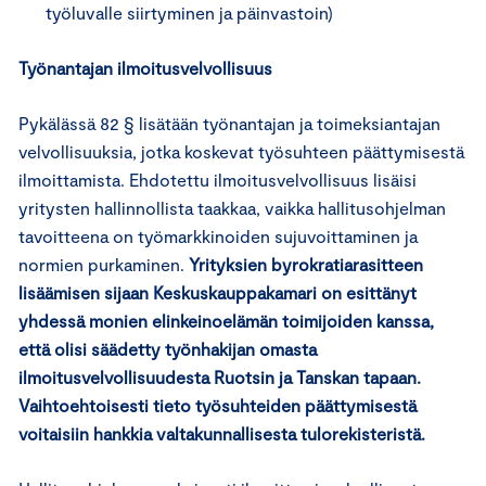
työluvalle siirtyminen ja päinvastoin)
Työnantajan ilmoitusvelvollisuus
Pykälässä 82 § lisätään työnantajan ja toimeksiantajan
velvollisuuksia, jotka koskevat työsuhteen päättymisestä
ilmoittamista. Ehdotettu ilmoitusvelvollisuus lisäisi
yritysten hallinnollista taakkaa, vaikka hallitusohjelman
tavoitteena on työmarkkinoiden sujuvoittaminen ja
normien purkaminen.
Yrityksien byrokratiarasitteen
lisäämisen sijaan Keskuskauppakamari on esittänyt
yhdessä monien elinkeinoelämän toimijoiden kanssa,
että olisi säädetty työnhakijan omasta
ilmoitusvelvollisuudesta Ruotsin ja Tanskan tapaan.
Vaihtoehtoisesti tieto työsuhteiden päättymisestä
voitaisiin hankkia valtakunnallisesta tulorekisteristä.