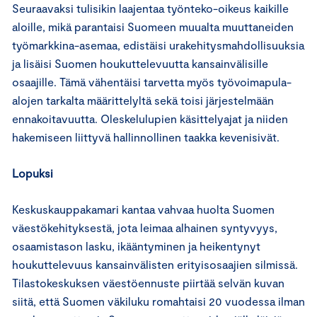
Seuraavaksi tulisikin laajentaa työnteko-oikeus kaikille
aloille, mikä parantaisi Suomeen muualta muuttaneiden
työmarkkina-asemaa, edistäisi urakehitysmahdollisuuksia
ja lisäisi Suomen houkuttelevuutta kansainvälisille
osaajille. Tämä vähentäisi tarvetta myös työvoimapula-
alojen tarkalta määrittelyltä sekä toisi järjestelmään
ennakoitavuutta. Oleskelulupien käsittelyajat ja niiden
hakemiseen liittyvä hallinnollinen taakka kevenisivät.
Lopuksi
Keskuskauppakamari kantaa vahvaa huolta Suomen
väestökehityksestä, jota leimaa alhainen syntyvyys,
osaamistason lasku, ikääntyminen ja heikentynyt
houkuttelevuus kansainvälisten erityisosaajien silmissä.
Tilastokeskuksen väestöennuste piirtää selvän kuvan
siitä, että Suomen väkiluku romahtaisi 20 vuodessa ilman