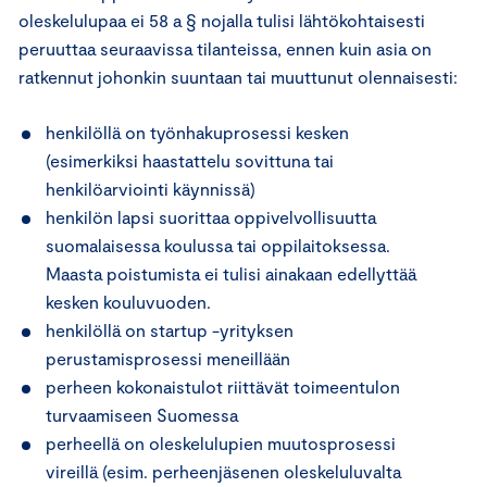
oleskelulupaa ei 58 a § nojalla tulisi lähtökohtaisesti
peruuttaa seuraavissa tilanteissa, ennen kuin asia on
ratkennut johonkin suuntaan tai muuttunut olennaisesti:
henkilöllä on työnhakuprosessi kesken
(esimerkiksi haastattelu sovittuna tai
henkilöarviointi käynnissä)
henkilön lapsi suorittaa oppivelvollisuutta
suomalaisessa koulussa tai oppilaitoksessa.
Maasta poistumista ei tulisi ainakaan edellyttää
kesken kouluvuoden.
henkilöllä on startup -yrityksen
perustamisprosessi meneillään
perheen kokonaistulot riittävät toimeentulon
turvaamiseen Suomessa
perheellä on oleskelulupien muutosprosessi
vireillä (esim. perheenjäsenen oleskeluluvalta