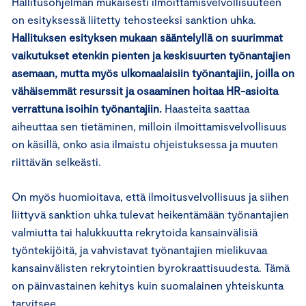
Hallitusohjelman mukaisesti ilmoittamisvelvollisuuteen
on esityksessä liitetty tehosteeksi sanktion uhka.
Hallituksen esityksen mukaan sääntelyllä on suurimmat
vaikutukset etenkin pienten ja keskisuurten työnantajien
asemaan, mutta myös ulkomaalaisiin työnantajiin, joilla on
vähäisemmät resurssit ja osaaminen hoitaa HR-asioita
verrattuna isoihin työnantajiin.
Haasteita saattaa
aiheuttaa sen tietäminen, milloin ilmoittamisvelvollisuus
on käsillä, onko asia ilmaistu ohjeistuksessa ja muuten
riittävän selkeästi.
On myös huomioitava, että ilmoitusvelvollisuus ja siihen
liittyvä sanktion uhka tulevat heikentämään työnantajien
valmiutta tai halukkuutta rekrytoida kansainvälisiä
työntekijöitä, ja vahvistavat työnantajien mielikuvaa
kansainvälisten rekrytointien byrokraattisuudesta. Tämä
on päinvastainen kehitys kuin suomalainen yhteiskunta
tarvitsee.