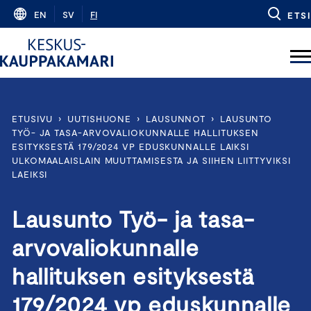
Skip
EN
SV
FI
ETSI
to
content
ETUSIVU
›
UUTISHUONE
›
LAUSUNNOT
›
LAUSUNTO
TYÖ- JA TASA-ARVOVALIOKUNNALLE HALLITUKSEN
ESITYKSESTÄ 179/2024 VP EDUSKUNNALLE LAIKSI
ULKOMAALAISLAIN MUUTTAMISESTA JA SIIHEN LIITTYVIKSI
LAEIKSI
Lausunto Työ- ja tasa-
arvovaliokunnalle
hallituksen esityksestä
179/2024 vp eduskunnalle