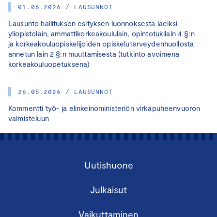
01.06.2026 / LAUSUNNOT
Lausunto hallituksen esityksen luonnoksesta laeiksi
yliopistolain, ammattikorkeakoululain, opintotukilain 4 §:n
ja korkeakouluopiskelijoiden opiskeluterveydenhuollosta
annetun lain 2 §:n muuttamisesta (tutkinto avoimena
korkeakouluopetuksena)
26.05.2026 / LAUSUNNOT
Kommentti työ- ja elinkeinoministeriön virkapuheenvuoron
valmisteluun
Uutishuone
Julkaisut
Vaikuttaminen