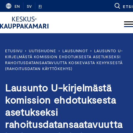
Skip
EN
SV
FI
ETSI
to
content
ETUSIVU
›
UUTISHUONE
›
LAUSUNNOT
›
LAUSUNTO U-
KIRJELMÄSTÄ KOMISSION EHDOTUKSESTA ASETUKSEKSI
RAHOITUSDATANSAATAVUUTTA KOSKEVASTA KEHYKSESTÄ
(RAHOITUSDATAN KÄYTTÖKEHYS)
Lausunto U-kirjelmästä
komission ehdotuksesta
asetukseksi
rahoitusdatansaatavuutta