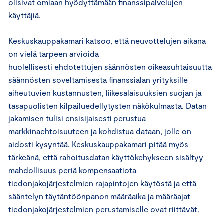
olisivat omiaan hyödyttämään finanssipalvelujen
käyttäjiä.
Keskuskauppakamari katsoo, että neuvottelujen aikana
on vielä tarpeen arvioida
huolellisesti ehdotettujen säännösten oikeasuhtaisuutta
säännösten soveltamisesta finanssialan yrityksille
aiheutuvien kustannusten, liikesalaisuuksien suojan ja
tasapuolisten kilpailuedellytysten näkökulmasta. Datan
jakamisen tulisi ensisijaisesti perustua
markkinaehtoisuuteen ja kohdistua dataan, jolle on
aidosti kysyntää. Keskuskauppakamari pitää myös
tärkeänä, että rahoitusdatan käyttökehykseen sisältyy
mahdollisuus periä kompensaatiota
tiedonjakojärjestelmien rajapintojen käytöstä ja että
sääntelyn täytäntöönpanon määräaika ja määräajat
tiedonjakojärjestelmien perustamiselle ovat riittävät.