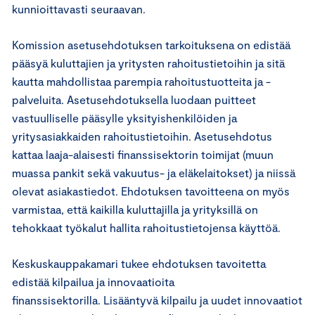
kunnioittavasti seuraavan.
Komission asetusehdotuksen tarkoituksena on edistää
pääsyä kuluttajien ja yritysten rahoitustietoihin ja sitä
kautta mahdollistaa parempia rahoitustuotteita ja -
palveluita. Asetusehdotuksella luodaan puitteet
vastuulliselle pääsylle yksityishenkilöiden ja
yritysasiakkaiden rahoitustietoihin. Asetusehdotus
kattaa laaja-alaisesti finanssisektorin toimijat (muun
muassa pankit sekä vakuutus- ja eläkelaitokset) ja niissä
olevat asiakastiedot. Ehdotuksen tavoitteena on myös
varmistaa, että kaikilla kuluttajilla ja yrityksillä on
tehokkaat työkalut hallita rahoitustietojensa käyttöä.
Keskuskauppakamari tukee ehdotuksen tavoitetta
edistää kilpailua ja innovaatioita
finanssisektorilla. Lisääntyvä kilpailu ja uudet innovaatiot