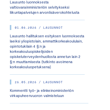
Lausunto luonnoksesta
valtiovarainministeriön selvitykseksi
liikuntapalvelujen arvonlisäverokohtelusta
01.06.2026 / LAUSUNNOT
Lausunto hallituksen esityksen luonnoksesta
laeiksi yliopistolain, ammattikorkeakoululain,
opintotukilain 4 §:n ja
korkeakouluopiskelijoiden
opiskeluterveydenhuollosta annetun lain 2
§:n muuttamisesta (tutkinto avoimena
korkeakouluopetuksena)
26.05.2026 / LAUSUNNOT
Kommentti työ- ja elinkeinoministeriön
virkapuheenvuoron valmisteluun