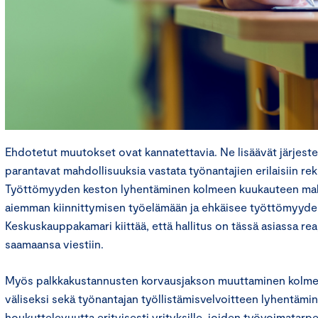
Ehdotetut muutokset ovat kannatettavia. Ne lisäävät järjeste
parantavat mahdollisuuksia vastata työnantajien erilaisiin rekr
Työttömyyden keston lyhentäminen kolmeen kuukauteen mah
aiemman kiinnittymisen työelämään ja ehkäisee työttömyyden
Keskuskauppakamari kiittää, että hallitus on tässä asiassa re
saamaansa viestiin.
Myös palkkakustannusten korvausjakson muuttaminen kolme
väliseksi sekä työnantajan työllistämisvelvoitteen lyhentämin
houkuttelevuutta erityisesti yrityksille, joiden työvoimatarpe