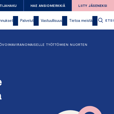
TIJAHAKU
HAE ANSIOMERKKIÄ
LIITY JÄSENEKSI
nnukset
Palvelut
Vastuullisuus
Tietoa meistä
ETSI
YÖVOIMAVIRANOMAISELLE TYÖTTÖMIEN NUORTEN
e
a