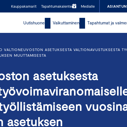
Kauppakamarit
Tapahtumakalenteri
Medialle
ASIANTUN
Uutishuone
Vaikuttaminen
Tapahtumat ja valme
O VALTIONEUVOSTON ASETUKSESTA VALTIONAVUSTUKSESTA T
TUKSEN MUUTTAMISESTA
oston asetuksesta
 työvoimaviranomaisell
työllistämiseen vuosin
n asetuksen