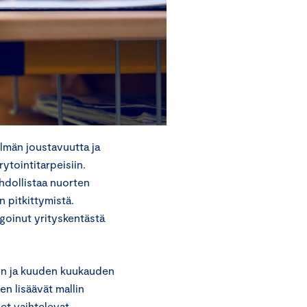
lmän joustavuutta ja
ytointitarpeisiin.
dollistaa nuorten
 pitkittymistä.
agoinut yrityskentästä
n ja kuuden kuukauden
en lisäävät mallin
et vaihtelevat.