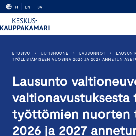
Skip
FI
EN
SV
to
content
ETUSIVU
›
UUTISHUONE
›
LAUSUNNOT
›
LAUSUNT
TYÖLLISTÄMISEEN VUOSINA 2026 JA 2027 ANNETUN ASE
Lausunto valtioneuv
valtionavustuksesta
työttömien nuorten 
2026 ja 2027 annetu