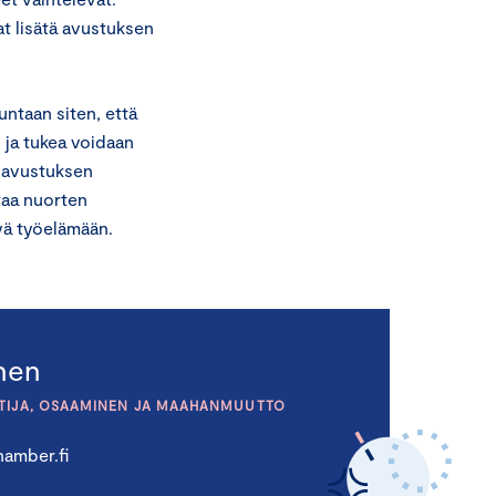
t lisätä avustuksen
ntaan siten, että
 ja tukea voidaan
s avustuksen
taa nuorten
yä työelämään.
inen
TIJA, OSAAMINEN JA MAAHANMUUTTO
amber.fi