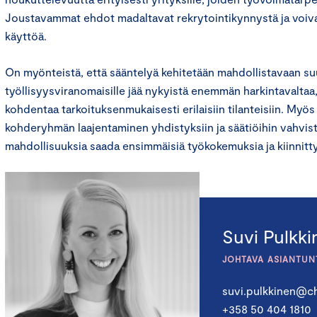
Joustavammat ehdot madaltavat rekrytointikynnystä ja voiva
käyttöä.
On myönteistä, että sääntelyä kehitetään mahdollistavaan suu
työllisyysviranomaisille jää nykyistä enemmän harkintavaltaa,
kohdentaa tarkoituksenmukaisesti erilaisiin tilanteisiin. Myö
kohderyhmän laajentaminen yhdistyksiin ja säätiöihin vahvis
mahdollisuuksia saada ensimmäisiä työkokemuksia ja kiinnitt
Suvi Pulkk
JOHTAVA ASIANTUN
suvi.pulkkinen@ch
+358 50 404 1810