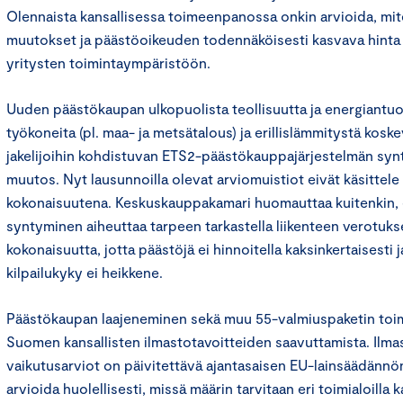
Olennaista kansallisessa toimeenpanossa onkin arvioida, m
muutokset ja päästöoikeuden todennäköisesti kasvava hinta 
yritysten toimintaympäristöön.
Uuden päästökaupan ulkopuolista teollisuutta ja energiantuot
työkoneita (pl. maa- ja metsätalous) ja erillislämmitystä kosk
jakelijoihin kohdistuvan ETS2-päästökauppajärjestelmän sy
muutos. Nyt lausunnoilla olevat arviomuistiot eivät käsittel
kokonaisuutena. Keskuskauppakamari huomauttaa kuitenkin,
syntyminen aiheuttaa tarpeen tarkastella liikenteen verotuk
kokonaisuutta, jotta päästöjä ei hinnoitella kaksinkertaisesti
kilpailukyky ei heikkene.
Päästökaupan laajeneminen sekä muu 55-valmiuspaketin to
Suomen kansallisten ilmastotavoitteiden saavuttamista. Ilm
vaikutusarviot on päivitettävä ajantasaisen EU-lainsäädännö
arvioida huolellisesti, missä määrin tarvitaan eri toimialoilla k