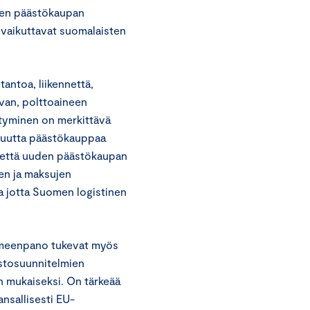
iten päästökaupan
vaikuttavat suomalaisten
antoa, liikennettä,
evan, polttoaineen
ntyminen on merkittävä
e uutta päästökauppaa
 että uuden päästökaupan
sen ja maksujen
 ja jotta Suomen logistinen
imeenpano tukevat myös
astosuunnitelmien
n mukaiseksi. On tärkeää
ansallisesti EU-