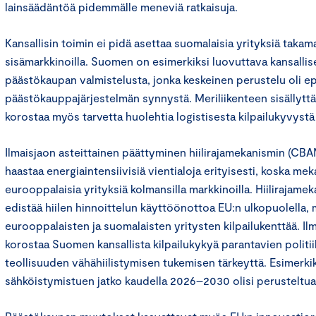
lainsäädäntöä pidemmälle meneviä ratkaisuja.
Kansallisin toimin ei pidä asettaa suomalaisia yrityksiä takam
sisämarkkinoilla. Suomen on esimerkiksi luovuttava kansallise
päästökaupan valmistelusta, jonka keskeinen perustelu oli 
päästökauppajärjestelmän synnystä. Meriliikenteen sisälly
korostaa myös tarvetta huolehtia logistisesta kilpailukyvystä
Ilmaisjaon asteittainen päättyminen hiilirajamekanismin (CBA
haastaa energiaintensiivisiä vientialoja erityisesti, koska mek
eurooppalaisia yrityksiä kolmansilla markkinoilla. Hiilirajamek
edistää hiilen hinnoittelun käyttöönottoa EU:n ulkopuolella, m
eurooppalaisten ja suomalaisten yritysten kilpailukenttää. I
korostaa Suomen kansallista kilpailukykyä parantavien politi
teollisuuden vähähiilistymisen tukemisen tärkeyttä. Esimerki
sähköistymistuen jatko kaudella 2026–2030 olisi perusteltua