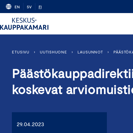
Skip
EN
SV
FI
to
content
ETUSIVU
›
UUTISHUONE
›
LAUSUNNOT
›
PÄÄSTÖK
Päästökauppadirekti
koskevat arviomuisti
29.04.2023