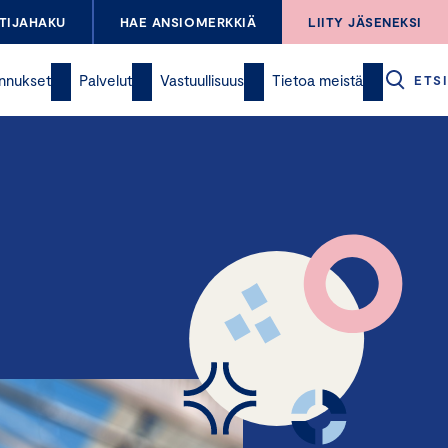
TIJAHAKU
HAE ANSIOMERKKIÄ
LIITY JÄSENEKSI
nnukset
Palvelut
Vastuullisuus
Tietoa meistä
ETSI