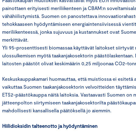
Päästökaupan muutokset kasvattavat myös EU:n innovaatior
painottaen erityisesti meriliikenteen ja CBAM:n soveltamisal
vähähiilistymistä. Suomen on panostettava innovaatiorahas
tehokkaaseen hyödyntämiseen energiaintensiivisessä vientit
meriliikenteessä, jonka sujuvuus ja kustannukset ovat Suom
merkittävät.
Yli 95-prosenttisesti biomassaa käyttävät laitokset siirtyvä
ulossulkemisen myötä taakanjakosektorin päästölaskentaan.
laitosten päästöt olivat keskimäärin 0,25 miljoonaa CO2-ton
Keskuskauppakamari huomauttaa, että muistiossa ei esitetä a
vaikuttaa Suomen taakanjakosektorin velvoitteiden täyttämis
ETS2-päästökauppa näitä laitoksia. Vastaavasti Suomen on
jätteenpolton siirtymiseen taakanjakosektorilta päästökaupan
mahdollisesti kansallisella päätöksellä jo aiemmin.
Hiilidioksidin talteenotto ja hyödyntäminen