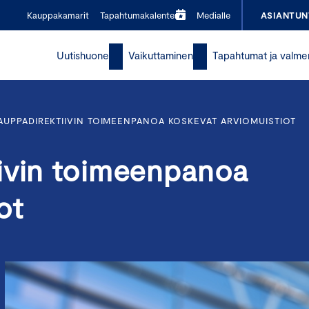
Kauppakamarit
Tapahtumakalenteri
Medialle
ASIANTUN
Uutishuone
Vaikuttaminen
Tapahtumat ja valme
AUPPADIREKTIIVIN TOIMEENPANOA KOSKEVAT ARVIOMUISTIOT
ivin toimeenpanoa
ot