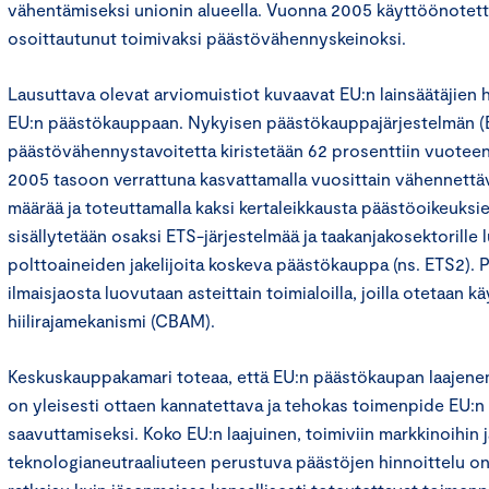
vähentämiseksi unionin alueella. Vuonna 2005 käyttöönotet
osoittautunut toimivaksi päästövähennyskeinoksi.
Lausuttava olevat arviomuistiot kuvaavat EU:n lainsäätäjie
EU:n päästökauppaan. Nykyisen päästökauppajärjestelmän (
päästövähennystavoitetta kiristetään 62 prosenttiin vuot
2005 tasoon verrattuna kasvattamalla vuosittain vähennettä
määrää ja toteuttamalla kaksi kertaleikkausta päästöoikeuksi
sisällytetään osaksi ETS-järjestelmää ja taakanjakosektorille 
polttoaineiden jakelijoita koskeva päästökauppa (ns. ETS2).
ilmaisjaosta luovutaan asteittain toimialoilla, joilla otetaan k
hiilirajamekanismi (CBAM).
Keskuskauppakamari toteaa, että EU:n päästökaupan laajene
on yleisesti ottaen kannatettava ja tehokas toimenpide EU:n
saavuttamiseksi. Koko EU:n laajuinen, toimiviin markkinoihin j
teknologianeutraaliuteen perustuva päästöjen hinnoittelu o