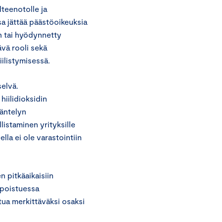
lteenotolle ja
a jättää päästöoikeuksia
en tai hyödynnetty
ävä rooli sekä
ilistymisessä.
elvä.
hiilidioksidin
ääntelyn
listaminen yrityksille
lla ei ole varastointiin
n pitkäaikaisiin
 poistuessa
ua merkittäväksi osaksi