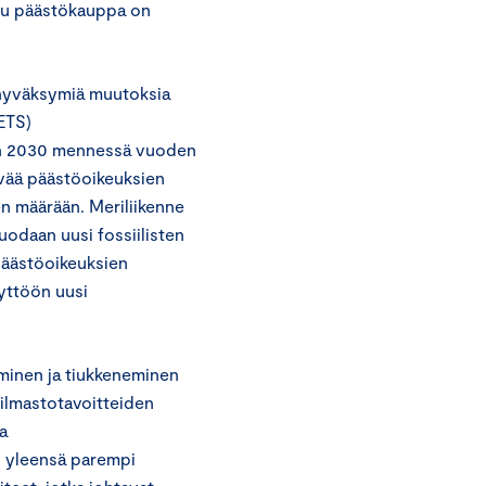
tu päästökauppa on
n hyväksymiä muutoksia
ETS)
een 2030 mennessä vuoden
vää päästöoikeuksien
en määrään. Meriliikenne
luodaan uusi fossiilisten
 Päästöoikeuksien
äyttöön uusi
minen ja tiukkeneminen
 ilmastotavoitteiden
a
n yleensä parempi