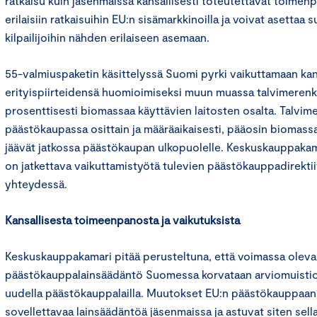
ratkaisu kuin jäsenmaissa kansallisesti toteutettavat toimenpi
erilaisiin ratkaisuihin EU:n sisämarkkinoilla ja voivat asettaa 
kilpailijoihin nähden erilaiseen asemaan.
55-valmiuspaketin käsittelyssä Suomi pyrki vaikuttamaan kan
erityispiirteidensä huomioimiseksi muun muassa talvimerenku
prosenttisesti biomassaa käyttävien laitosten osalta. Talvi
päästökaupassa osittain ja määräaikaisesti, pääosin biomassa
jäävät jatkossa päästökaupan ulkopuolelle. Keskuskauppaka
on jatkettava vaikuttamistyötä tulevien päästökauppadirekti
yhteydessä.
Kansallisesta toimeenpanosta ja vaikutuksista
Keskuskauppakamari pitää perusteltuna, että voimassa oleva
päästökauppalainsäädäntö Suomessa korvataan arviomuistioss
uudella päästökauppalailla. Muutokset EU:n päästökauppaan
sovellettavaa lainsäädäntöä jäsenmaissa ja astuvat siten sel