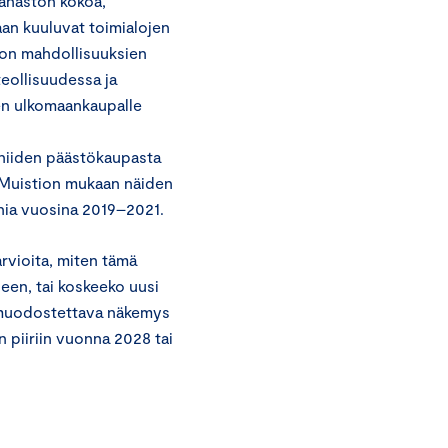
ahaston kokoa,
aan kuuluvat toimialojen
ton mahdollisuuksien
eollisuudessa ja
en ulkomaankaupalle
t niiden päästökaupasta
 Muistion mukaan näiden
nia vuosina 2019–2021.
rvioita, miten tämä
een, tai koskeeko uusi
 muodostettava näkemys
 piiriin vuonna 2028 tai