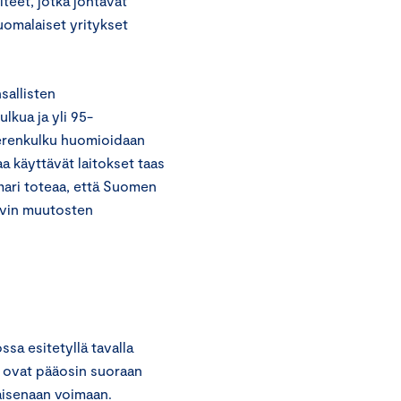
teet, jotka johtavat
suomalaiset yritykset
sallisten
lkua ja yli 95-
merenkulku huomioidaan
a käyttävät laitokset taas
mari toteaa, että Suomen
ivin muutosten
a esitetyllä tavalla
 ovat pääosin suoraan
laisenaan voimaan.