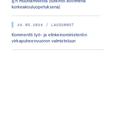
§:n muuttamisesta (tutkinto avoimena
korkeakouluopetuksena)
26.05.2026 / LAUSUNNOT
Kommentti työ- ja elinkeinoministeriön
virkapuheenvuoron valmisteluun