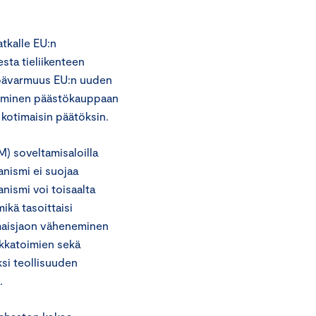
atkalle EU:n
sta tieliikenteen
epävarmuus EU:n uuden
ttäminen päästökauppaan
 kotimaisin päätöksin.
M) soveltamisaloilla
anismi ei suojaa
anismi voi toisaalta
ikä tasoittaisi
lmaisjaon väheneminen
ikkatoimien sekä
ksi teollisuuden
.