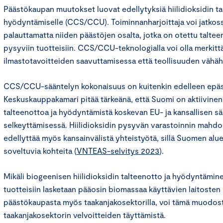
Päästökaupan muutokset luovat edellytyksiä hiilidioksidin ta
hyödyntämiselle (CCS/CCU). Toiminnanharjoittaja voi jatkoss
palauttamatta niiden päästöjen osalta, jotka on otettu talte
pysyviin tuotteisiin. CCS/CCU-teknologialla voi olla merkitt
ilmastotavoitteiden saavuttamisessa että teollisuuden vähähi
CCS/CCU-sääntelyn kokonaisuus on kuitenkin edelleen epäs
Keskuskauppakamari pitää tärkeänä, että Suomi on aktiivinen 
talteenottoa ja hyödyntämistä koskevan EU- ja kansallisen s
selkeyttämisessä. Hiilidioksidin pysyvän varastoinnin mahdol
edellyttää myös kansainvälistä yhteistyötä, sillä Suomen aluee
soveltuvia kohteita (
VNTEAS-selvitys 2023
).
Mikäli biogeenisen hiilidioksidin talteenotto ja hyödyntämine
tuotteisiin lasketaan pääosin biomassaa käyttävien laitosten
päästökaupasta myös taakanjakosektorilla, voi tämä muodost
taakanjakosektorin velvoitteiden täyttämistä.