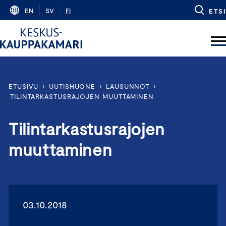
Skip
EN
SV
FI
ETSI
to
content
ETUSIVU
›
UUTISHUONE
›
LAUSUNNOT
›
TILINTARKASTUSRAJOJEN MUUTTAMINEN
Tilintarkastusrajojen
muuttaminen
03.10.2018