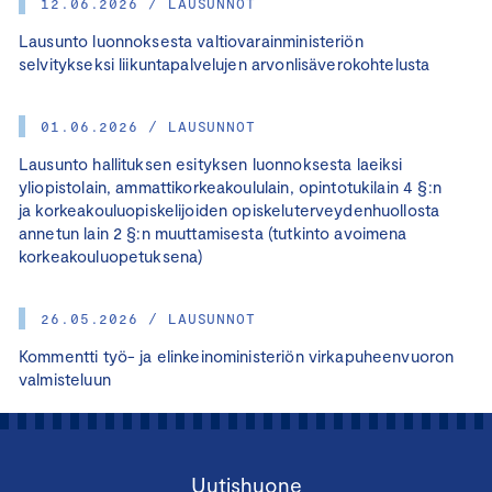
12.06.2026 / LAUSUNNOT
Lausunto luonnoksesta valtiovarainministeriön
selvitykseksi liikuntapalvelujen arvonlisäverokohtelusta
01.06.2026 / LAUSUNNOT
Lausunto hallituksen esityksen luonnoksesta laeiksi
yliopistolain, ammattikorkeakoululain, opintotukilain 4 §:n
ja korkeakouluopiskelijoiden opiskeluterveydenhuollosta
annetun lain 2 §:n muuttamisesta (tutkinto avoimena
korkeakouluopetuksena)
26.05.2026 / LAUSUNNOT
Kommentti työ- ja elinkeinoministeriön virkapuheenvuoron
valmisteluun
Uutishuone