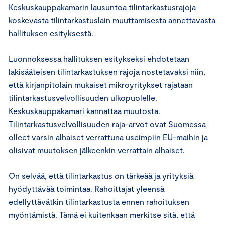
Keskuskauppakamarin lausuntoa tilintarkastusrajoja
koskevasta tilintarkastuslain muuttamisesta annettavasta
hallituksen esityksestä.
Luonnoksessa hallituksen esitykseksi ehdotetaan
lakisääteisen tilintarkastuksen rajoja nostetavaksi niin,
että kirjanpitolain mukaiset mikroyritykset rajataan
tilintarkastusvelvollisuuden ulkopuolelle.
Keskuskauppakamari kannattaa muutosta.
Tilintarkastusvelvollisuuden raja-arvot ovat Suomessa
olleet varsin alhaiset verrattuna useimpiin EU-maihin ja
olisivat muutoksen jälkeenkin verrattain alhaiset.
On selvää, että tilintarkastus on tärkeää ja yrityksiä
hyödyttävää toimintaa. Rahoittajat yleensä
edellyttävätkin tilintarkastusta ennen rahoituksen
myöntämistä. Tämä ei kuitenkaan merkitse sitä, että