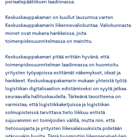
periaatepäätöksen laadinnassa.
Keskuskauppakamari on kuullut lausuntoa varten
Keskuskauppakamarin liikennevaliokuntaa. Valiokunnasta
monet ovat mukana hankkeissa, joita
toimenpidesuunnitelmassa on mainittu.
Keskuskauppakamari pitää erittäin hyvänä, että
toimenpidesuunnitelman laadinnassa on huomioitu
yritysten työpajoissa esittämät näkemykset, ideat ja
hankkeet. Keskuskauppakamarin mukaan yhteistä työtä
logistiikan digitalisaation edistämiseksi on syytä jatkaa
seuraavalla hallituskaudella. Tärkeänä tavoitteena on
varmistaa, että logistiikkaketjuissa ja logistiikan
solmupisteissä tarvittava tieto liikkuu entistä
sujuvammin eri toimijoiden välillä, mutta niin, että
tietosuojasta ja yritysten liikesalaisuuksista pidetään
jatkossakin huolta. Tämä huomioitiin liikennepalvelulain