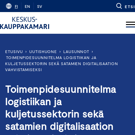
Skip
FI
EN
SV
ETSI
to
content
ETUSIVU
›
UUTISHUONE
›
LAUSUNNOT
›
TOIMENPIDESUUNNITELMA LOGISTIIKAN JA
KULJETUSSEKTORIN SEKÄ SATAMIEN DIGITALISAATION
VAHVISTAMISEKSI
Toimenpidesuunnitelma
logistiikan ja
kuljetussektorin sekä
satamien digitalisaation