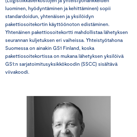
(Logistiikkaverkostojen ja yhteistyöhankkeiden
luominen, hyödyntäminen ja kehittäminen) sopii
standardoidun, yhtenäisen ja yksilöidyn
pakettiosoitekortin käyttöönoton edistäminen.
Yhtenäinen pakettiosoitekortti mahdollistaa lähetyksen
seurannan kuljetuksen eri vaiheissa. Yhteistyötahona
Suomessa on ainakin GS1 Finland, koska
pakettiosoitekortissa on mukana lähetyksen yksilöivä
GS1:n sarjatoimitusyksikkökoodin (SSCC) sisältävä
viivakoodi.