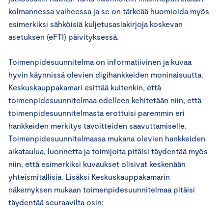
kolmannessa vaiheessa ja se on tärkeää huomioida myös
esimerkiksi sähköisiä kuljetusasiakirjoja koskevan
asetuksen (eFTI) päivityksessä.
Toimenpidesuunnitelma on informatiivinen ja kuvaa
hyvin käynnissä olevien digihankkeiden moninaisuutta.
Keskuskauppakamari esittää kuitenkin, että
toimenpidesuunnitelmaa edelleen kehitetään niin, että
toimenpidesuunnitelmasta erottuisi paremmin eri
hankkeiden merkitys tavoitteiden saavuttamiselle.
Toimenpidesuunnitelmassa mukana olevien hankkeiden
aikataulua, luonnetta ja toimijoita pitäisi täydentää myös
niin, että esimerkiksi kuvaukset olisivat keskenään
yhteismitallisia. Lisäksi Keskuskauppakamarin
näkemyksen mukaan toimenpidesuunnitelmaa pitäisi
täydentää seuraavilta osin: