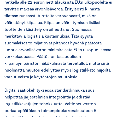
hetkellä alle 22 euron nettitilauksista EU:n ulkopuolelta ei
tarvitse maksaa arvonlisäveroa. Erityisesti Kiinasta
tilataan runsaasti tuotteita verovapaasti, mikä on
vääristänyt kilpailua. Kilpailun vääristymisen lisäksi
tuotteiden käsittely on aiheuttanut Suomessa
merkittäviä logistisia kustannuksia. Tätä syystä
suomalaiset toimijat ovat pitäneet hyvänä päätöstä
luopua arvonlisäveron minimirajasta EU:n ulkopuolisessa
verkkokaupassa. Päätös on tasapuolisen
kilpailuympäristön näkökulmasta tervetullut, mutta siitä
huolimatta muutos edellyttää myös logistiikkatoimijoilta
varautumista ja käytäntöjen muutoksia.
Digitalisaatiokehityksessä standardinmukaisuus
helpottaa järjestelmien integrointia ja edistää
logistiikkaketjujen tehokkuutta. Valtioneuvoston
periaatepäätöksen toimenpidekokonaisuuteen B