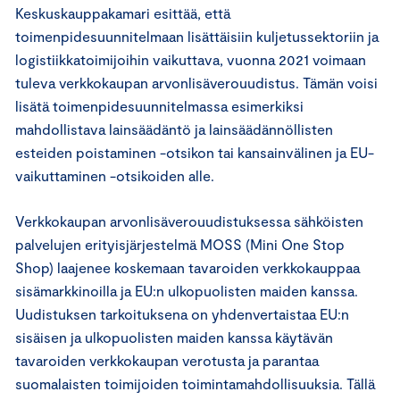
Keskuskauppakamari esittää, että
toimenpidesuunnitelmaan lisättäisiin kuljetussektoriin ja
logistiikkatoimijoihin vaikuttava, vuonna 2021 voimaan
tuleva verkkokaupan arvonlisäverouudistus. Tämän voisi
lisätä toimenpidesuunnitelmassa esimerkiksi
mahdollistava lainsäädäntö ja lainsäädännöllisten
esteiden poistaminen -otsikon tai kansainvälinen ja EU-
vaikuttaminen -otsikoiden alle.
Verkkokaupan arvonlisäverouudistuksessa sähköisten
palvelujen erityisjärjestelmä MOSS (Mini One Stop
Shop) laajenee koskemaan tavaroiden verkkokauppaa
sisämarkkinoilla ja EU:n ulkopuolisten maiden kanssa.
Uudistuksen tarkoituksena on yhdenvertaistaa EU:n
sisäisen ja ulkopuolisten maiden kanssa käytävän
tavaroiden verkkokaupan verotusta ja parantaa
suomalaisten toimijoiden toimintamahdollisuuksia. Tällä