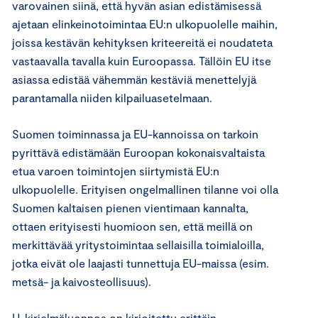
varovainen siinä, että hyvän asian edistämisessä
ajetaan elinkeinotoimintaa EU:n ulkopuolelle maihin,
joissa kestävän kehityksen kriteereitä ei noudateta
vastaavalla tavalla kuin Euroopassa. Tällöin EU itse
asiassa edistää vähemmän kestäviä menettelyjä
parantamalla niiden kilpailuasetelmaan.
Suomen toiminnassa ja EU-kannoissa on tarkoin
pyrittävä edistämään Euroopan kokonaisvaltaista
etua varoen toimintojen siirtymistä EU:n
ulkopuolelle. Erityisen ongelmallinen tilanne voi olla
Suomen kaltaisen pienen vientimaan kannalta,
ottaen erityisesti huomioon sen, että meillä on
merkittävää yritystoimintaa sellaisilla toimialoilla,
jotka eivät ole laajasti tunnettuja EU-maissa (esim.
metsä- ja kaivosteollisuus).
U-kirjelmäluonnos on kirjoitettu erittäin