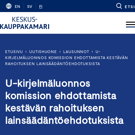
Skip
EN
SV
FI
ETSI
to
content
ETUSIVU
›
UUTISHUONE
›
LAUSUNNOT
›
U-
KIRJELMÄLUONNOS KOMISSION EHDOTTAMISTA KESTÄVÄN
RAHOITUKSEN LAINSÄÄDÄNTÖEHDOTUKSISTA
U-kirjelmäluonnos
komission ehdottamista
kestävän rahoituksen
lainsäädäntöehdotuksista