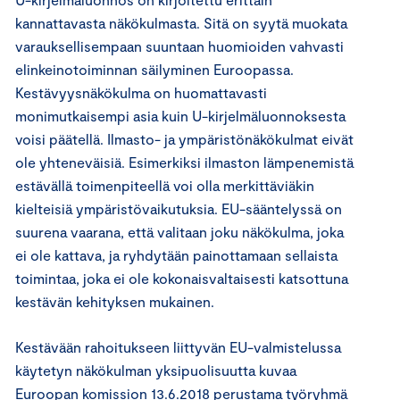
kannattavasta näkökulmasta. Sitä on syytä muokata
varauksellisempaan suuntaan huomioiden vahvasti
elinkeinotoiminnan säilyminen Euroopassa.
Kestävyysnäkökulma on huomattavasti
monimutkaisempi asia kuin U-kirjelmäluonnoksesta
voisi päätellä. Ilmasto- ja ympäristönäkökulmat eivät
ole yhteneväisiä. Esimerkiksi ilmaston lämpenemistä
estävällä toimenpiteellä voi olla merkittäviäkin
kielteisiä ympäristövaikutuksia. EU-sääntelyssä on
suurena vaarana, että valitaan joku näkökulma, joka
ei ole kattava, ja ryhdytään painottamaan sellaista
toimintaa, joka ei ole kokonaisvaltaisesti katsottuna
kestävän kehityksen mukainen.
Kestävään rahoitukseen liittyvän EU-valmistelussa
käytetyn näkökulman yksipuolisuutta kuvaa
Euroopan komission 13.6.2018 perustama työryhmä