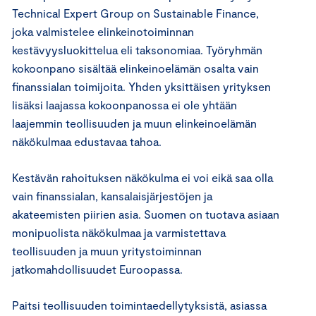
Technical Expert Group on Sustainable Finance,
joka valmistelee elinkeinotoiminnan
kestävyysluokittelua eli taksonomiaa. Työryhmän
kokoonpano sisältää elinkeinoelämän osalta vain
finanssialan toimijoita. Yhden yksittäisen yrityksen
lisäksi laajassa kokoonpanossa ei ole yhtään
laajemmin teollisuuden ja muun elinkeinoelämän
näkökulmaa edustavaa tahoa.
Kestävän rahoituksen näkökulma ei voi eikä saa olla
vain finanssialan, kansalaisjärjestöjen ja
akateemisten piirien asia. Suomen on tuotava asiaan
monipuolista näkökulmaa ja varmistettava
teollisuuden ja muun yritystoiminnan
jatkomahdollisuudet Euroopassa.
Paitsi teollisuuden toimintaedellytyksistä, asiassa