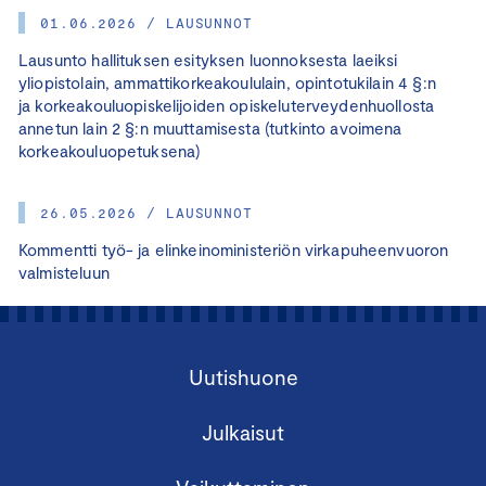
01.06.2026 / LAUSUNNOT
Lausunto hallituksen esityksen luonnoksesta laeiksi
yliopistolain, ammattikorkeakoululain, opintotukilain 4 §:n
ja korkeakouluopiskelijoiden opiskeluterveydenhuollosta
annetun lain 2 §:n muuttamisesta (tutkinto avoimena
korkeakouluopetuksena)
26.05.2026 / LAUSUNNOT
Kommentti työ- ja elinkeinoministeriön virkapuheenvuoron
valmisteluun
Uutishuone
Julkaisut