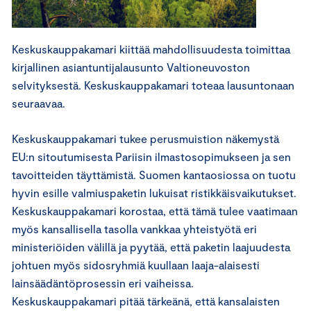
Keskuskauppakamari kiittää mahdollisuudesta toimittaa
kirjallinen asiantuntijalausunto Valtioneuvoston
selvityksestä. Keskuskauppakamari toteaa lausuntonaan
seuraavaa.
Keskuskauppakamari tukee perusmuistion näkemystä
EU:n sitoutumisesta Pariisin ilmastosopimukseen ja sen
tavoitteiden täyttämistä. Suomen kantaosiossa on tuotu
hyvin esille valmiuspaketin lukuisat ristikkäisvaikutukset.
Keskuskauppakamari korostaa, että tämä tulee vaatimaan
myös kansallisella tasolla vankkaa yhteistyötä eri
ministeriöiden välillä ja pyytää, että paketin laajuudesta
johtuen myös sidosryhmiä kuullaan laaja-alaisesti
lainsäädäntöprosessin eri vaiheissa.
Keskuskauppakamari pitää tärkeänä, että kansalaisten