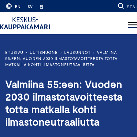
Skip
EN
SV
FI
ETSI
to
content
ETUSIVU
›
UUTISHUONE
›
LAUSUNNOT
›
VALMIINA
55:EEN: VUODEN 2030 ILMASTOTAVOITTEESTA TOTTA
MATKALLA KOHTI ILMASTONEUTRAALIUTTA
Valmiina 55:een: Vuoden
2030 ilmastotavoitteesta
totta matkalla kohti
ilmastoneutraaliutta