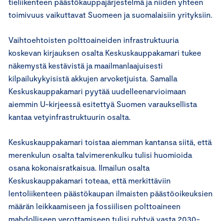
tieliikenteen päästökauppajärjestelmä ja niiden yhteen
toimivuus vaikuttavat Suomeen ja suomalaisiin yrityksiin.
Vaihtoehtoisten polttoaineiden infrastruktuuria
koskevan kirjauksen osalta Keskuskauppakamari tukee
näkemystä kestävistä ja maailmanlaajuisesti
kilpailukykyisistä akkujen arvoketjuista. Samalla
Keskuskauppakamari pyytää uudelleenarvioimaan
aiemmin U-kirjeessä esitettyä Suomen varauksellista
kantaa vetyinfrastruktuurin osalta.
Keskuskauppakamari toistaa aiemman kantansa siitä, että
merenkulun osalta talvimerenkulku tulisi huomioida
osana kokonaisratkaisua. Ilmailun osalta
Keskuskauppakamari toteaa, että merkittäviin
lentoliikenteen päästökaupan ilmaisten päästöoikeuksien
määrän leikkaamiseen ja fossiilisen polttoaineen
mahdolliseen verottamiseen tulisi ryhtyä vasta 2030-