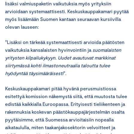
lisäksi valmiuspaketin vaikutuksia myös yrityksiin
arvioidaan systemaattisesti. Keskuskauppakamari pyytää
myös lisäämään Suomen kantaan seuraavan kursiivilla
olevan lauseen:
”Lisäksi on tärkeää systemaattisesti arvioida päätösten
vaikutuksia kansalaisten hyvinvointiin ja
suomalaisten
yritysten kilpailukykyyn. Uudet avautuvat markkinat
siirtymässä kohti ilmastoneutraalia taloutta tulee
hyödyntää täysimääräisesti
”.
Keskuskauppakamari pitää hyvänä perusmuistiossa
esitettyä komission näkemystä siitä, että muutosta tulee
edistää kaikkialla Euroopassa. Erityisesti tieliikenteen ja
rakennuksia koskevan päästökauppajärjestelmän osalta
pyytäisimme, että Suomessa arvioitaisiin nopealla
aikataululla, miten taakanjakosektorin velvoitteet ja