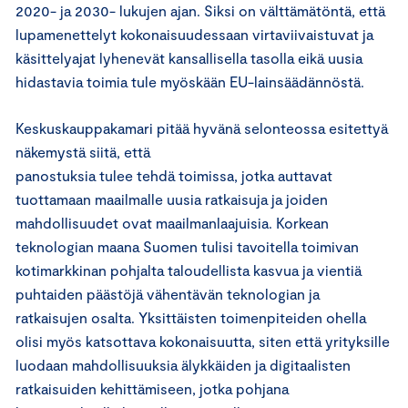
2020- ja 2030- lukujen ajan. Siksi on välttämätöntä, että
lupamenettelyt kokonaisuudessaan virtaviivaistuvat ja
käsittelyajat lyhenevät kansallisella tasolla eikä uusia
hidastavia toimia tule myöskään EU-lainsäädännöstä.
Keskuskauppakamari pitää hyvänä selonteossa esitettyä
näkemystä siitä, että
panostuksia tulee tehdä toimissa, jotka auttavat
tuottamaan maailmalle uusia ratkaisuja ja joiden
mahdollisuudet ovat maailmanlaajuisia. Korkean
teknologian maana Suomen tulisi tavoitella toimivan
kotimarkkinan pohjalta taloudellista kasvua ja vientiä
puhtaiden päästöjä vähentävän teknologian ja
ratkaisujen osalta. Yksittäisten toimenpiteiden ohella
olisi myös katsottava kokonaisuutta, siten että yrityksille
luodaan mahdollisuuksia älykkäiden ja digitaalisten
ratkaisuiden kehittämiseen, jotka pohjana