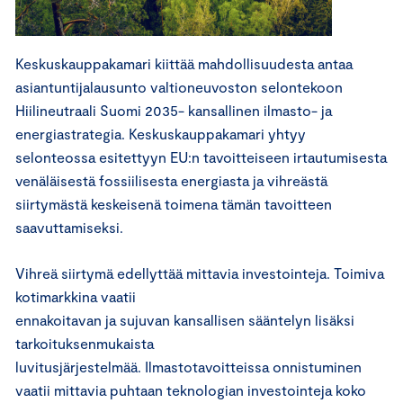
Keskuskauppakamari kiittää mahdollisuudesta antaa
asiantuntijalausunto valtioneuvoston selontekoon
Hiilineutraali Suomi 2035- kansallinen ilmasto- ja
energiastrategia. Keskuskauppakamari yhtyy
selonteossa esitettyyn EU:n tavoitteiseen irtautumisesta
venäläisestä fossiilisesta energiasta ja vihreästä
siirtymästä keskeisenä toimena tämän tavoitteen
saavuttamiseksi.
Vihreä siirtymä edellyttää mittavia investointeja. Toimiva
kotimarkkina vaatii
ennakoitavan ja sujuvan kansallisen sääntelyn lisäksi
tarkoituksenmukaista
luvitusjärjestelmää. Ilmastotavoitteissa onnistuminen
vaatii mittavia puhtaan teknologian investointeja koko