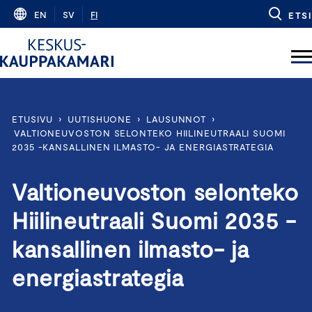
Skip
EN
SV
FI
ETSI
to
content
ETUSIVU
›
UUTISHUONE
›
LAUSUNNOT
›
VALTIONEUVOSTON SELONTEKO HIILINEUTRAALI SUOMI
2035 -KANSALLINEN ILMASTO- JA ENERGIASTRATEGIA
Valtioneuvoston selonteko
Hiilineutraali Suomi 2035 -
kansallinen ilmasto- ja
energiastrategia