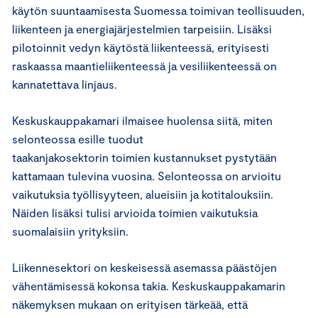
käytön suuntaamisesta Suomessa toimivan teollisuuden,
liikenteen ja energiajärjestelmien tarpeisiin. Lisäksi
pilotoinnit vedyn käytöstä liikenteessä, erityisesti
raskaassa maantieliikenteessä ja vesiliikenteessä on
kannatettava linjaus.
Keskuskauppakamari ilmaisee huolensa siitä, miten
selonteossa esille tuodut
taakanjakosektorin toimien kustannukset pystytään
kattamaan tulevina vuosina. Selonteossa on arvioitu
vaikutuksia työllisyyteen, alueisiin ja kotitalouksiin.
Näiden lisäksi tulisi arvioida toimien vaikutuksia
suomalaisiin yrityksiin.
Liikennesektori on keskeisessä asemassa päästöjen
vähentämisessä kokonsa takia. Keskuskauppakamarin
näkemyksen mukaan on erityisen tärkeää, että