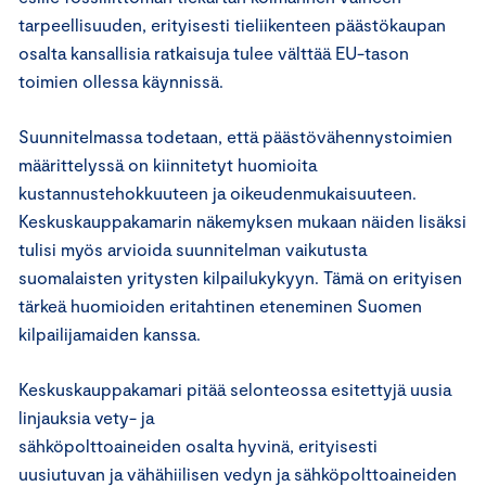
tarpeellisuuden, erityisesti tieliikenteen päästökaupan
osalta kansallisia ratkaisuja tulee välttää EU-tason
toimien ollessa käynnissä.
Suunnitelmassa todetaan, että päästövähennystoimien
määrittelyssä on kiinnitetyt huomioita
kustannustehokkuuteen ja oikeudenmukaisuuteen.
Keskuskauppakamarin näkemyksen mukaan näiden lisäksi
tulisi myös arvioida suunnitelman vaikutusta
suomalaisten yritysten kilpailukykyyn. Tämä on erityisen
tärkeä huomioiden eritahtinen eteneminen Suomen
kilpailijamaiden kanssa.
Keskuskauppakamari pitää selonteossa esitettyjä uusia
linjauksia vety- ja
sähköpolttoaineiden osalta hyvinä, erityisesti
uusiutuvan ja vähähiilisen vedyn ja sähköpolttoaineiden