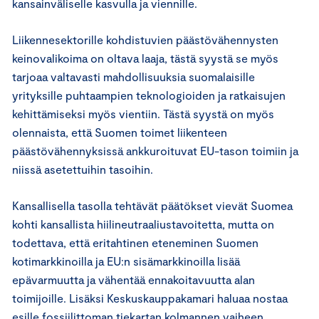
kansainväliselle kasvulla ja viennille.
Liikennesektorille kohdistuvien päästövähennysten
keinovalikoima on oltava laaja, tästä syystä se myös
tarjoaa valtavasti mahdollisuuksia suomalaisille
yrityksille puhtaampien teknologioiden ja ratkaisujen
kehittämiseksi myös vientiin. Tästä syystä on myös
olennaista, että Suomen toimet liikenteen
päästövähennyksissä ankkuroituvat EU-tason toimiin ja
niissä asetettuihin tasoihin.
Kansallisella tasolla tehtävät päätökset vievät Suomea
kohti kansallista hiilineutraaliustavoitetta, mutta on
todettava, että eritahtinen eteneminen Suomen
kotimarkkinoilla ja EU:n sisämarkkinoilla lisää
epävarmuutta ja vähentää ennakoitavuutta alan
toimijoille. Lisäksi Keskuskauppakamari haluaa nostaa
esille fossiilittoman tiekartan kolmannen vaiheen