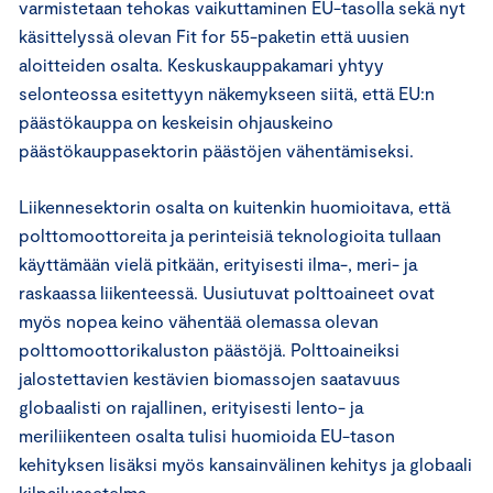
varmistetaan tehokas vaikuttaminen EU-tasolla sekä nyt
käsittelyssä olevan Fit for 55-paketin että uusien
aloitteiden osalta. Keskuskauppakamari yhtyy
selonteossa esitettyyn näkemykseen siitä, että EU:n
päästökauppa on keskeisin ohjauskeino
päästökauppasektorin päästöjen vähentämiseksi.
Liikennesektorin osalta on kuitenkin huomioitava, että
polttomoottoreita ja perinteisiä teknologioita tullaan
käyttämään vielä pitkään, erityisesti ilma-, meri- ja
raskaassa liikenteessä. Uusiutuvat polttoaineet ovat
myös nopea keino vähentää olemassa olevan
polttomoottorikaluston päästöjä. Polttoaineiksi
jalostettavien kestävien biomassojen saatavuus
globaalisti on rajallinen, erityisesti lento- ja
meriliikenteen osalta tulisi huomioida EU-tason
kehityksen lisäksi myös kansainvälinen kehitys ja globaali
kilpailuasetelma.