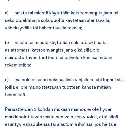
a) naista tai miestä käytetään katseenvangitsijana tai
seksiobjektina ja sukupuolta käytetään alentavalla,
väheksyvällä tai halventavalla tavalla;
b) naista tai miestä käytetään seksiobjektina tai
asiattomasti katseenvangitsijana eikä sillä ole
mainostettavan tuotteen tai palvelun kanssa mitään
tekemistä; tai
c) mainoksessa on seksuaalisia vihjailuja tahi lupauksia,
joilla ei ole mainostettavan tuotteen kanssa mitään
tekemistä.
Periaatteiden 3 kohdan mukaan mainos ei ole hyvän
markkinointitavan vastainen vain sen vuoksi, että siinä
esiintyy vähäpukeisia tai alastomia ihmisiä, jos heitä ei