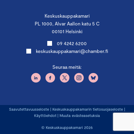
Keskuskauppakamari
PL 1000, Alvar Aallon katu 5 C
00101 Helsinki
09 4242 6200
keskuskauppakamari@chamber.fi
Seuraa meitä:
Saavutettavuusseloste
|
Keskuskauppakamarin tietosuojaseloste
|
Käyttöehdot
|
Muuta evästeasetuksia
© Keskuskauppakamari 2026