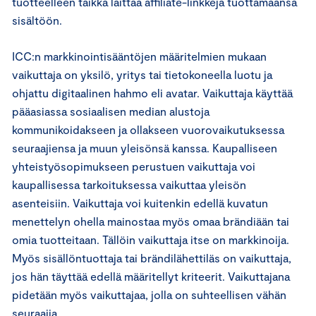
tuotteelleen taikka laittaa affiliate-linkkejä tuottamaansa
sisältöön.
ICC:n markkinointisääntöjen määritelmien mukaan
vaikuttaja on yksilö, yritys tai tietokoneella luotu ja
ohjattu digitaalinen hahmo eli avatar. Vaikuttaja käyttää
pääasiassa sosiaalisen median alustoja
kommunikoidakseen ja ollakseen vuorovaikutuksessa
seuraajiensa ja muun yleisönsä kanssa. Kaupalliseen
yhteistyösopimukseen perustuen vaikuttaja voi
kaupallisessa tarkoituksessa vaikuttaa yleisön
asenteisiin. Vaikuttaja voi kuitenkin edellä kuvatun
menettelyn ohella mainostaa myös omaa brändiään tai
omia tuotteitaan. Tällöin vaikuttaja itse on markkinoija.
Myös sisällöntuottaja tai brändilähettiläs on vaikuttaja,
jos hän täyttää edellä määritellyt kriteerit. Vaikuttajana
pidetään myös vaikuttajaa, jolla on suhteellisen vähän
seuraajia.