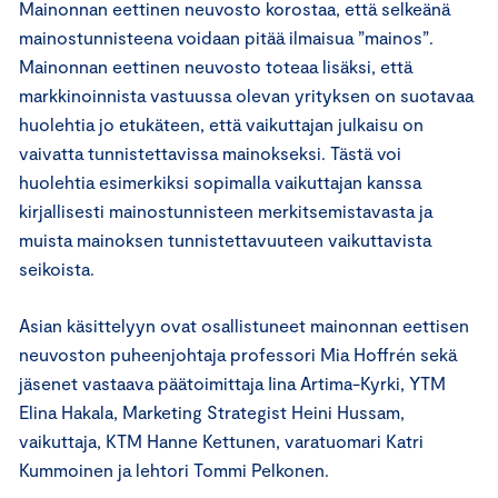
Mainonnan eettinen neuvosto korostaa, että selkeänä
mainostunnisteena voidaan pitää ilmaisua ”mainos”.
Mainonnan eettinen neuvosto toteaa lisäksi, että
markkinoinnista vastuussa olevan yrityksen on suotavaa
huolehtia jo etukäteen, että vaikuttajan julkaisu on
vaivatta tunnistettavissa mainokseksi. Tästä voi
huolehtia esimerkiksi sopimalla vaikuttajan kanssa
kirjallisesti mainostunnisteen merkitsemistavasta ja
muista mainoksen tunnistettavuuteen vaikuttavista
seikoista.
Asian käsittelyyn ovat osallistuneet mainonnan eettisen
neuvoston puheenjohtaja professori Mia Hoffrén sekä
jäsenet vastaava päätoimittaja Iina Artima-Kyrki, YTM
Elina Hakala, Marketing Strategist Heini Hussam,
vaikuttaja, KTM Hanne Kettunen, varatuomari Katri
Kummoinen ja lehtori Tommi Pelkonen.