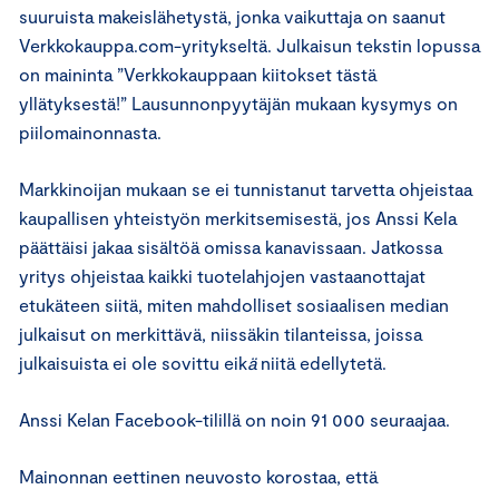
suuruista makeislähetystä, jonka vaikuttaja on saanut
Verkkokauppa.com-yritykseltä. Julkaisun tekstin lopussa
on maininta ”Verkkokauppaan kiitokset tästä
yllätyksestä!” Lausunnonpyytäjän mukaan kysymys on
piilomainonnasta.
Markkinoijan mukaan se ei tunnistanut tarvetta ohjeistaa
kaupallisen yhteistyön merkitsemisestä, jos Anssi Kela
päättäisi jakaa sisältöä omissa kanavissaan. Jatkossa
yritys ohjeistaa kaikki tuotelahjojen vastaanottajat
etukäteen siitä, miten mahdolliset sosiaalisen median
julkaisut on merkittävä, niissäkin tilanteissa, joissa
julkaisuista ei ole sovittu eik
ä
niitä edellytetä.
Anssi Kelan Facebook-tilillä on noin 91 000 seuraajaa.
Mainonnan eettinen neuvosto korostaa, että