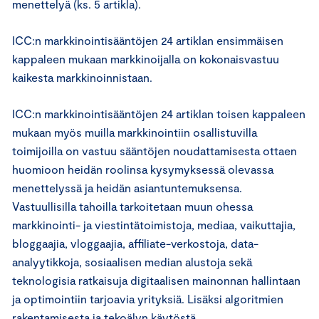
menettelyä (ks. 5 artikla).
ICC:n markkinointisääntöjen 24 artiklan ensimmäisen
kappaleen mukaan markkinoijalla on kokonaisvastuu
kaikesta markkinoinnistaan.
ICC:n markkinointisääntöjen 24 artiklan toisen kappaleen
mukaan myös muilla markkinointiin osallistuvilla
toimijoilla on vastuu sääntöjen noudattamisesta ottaen
huomioon heidän roolinsa kysymyksessä olevassa
menettelyssä ja heidän asiantuntemuksensa.
Vastuullisilla tahoilla tarkoitetaan muun ohessa
markkinointi- ja viestintätoimistoja, mediaa, vaikuttajia,
bloggaajia, vloggaajia, affiliate-verkostoja, data-
analyytikkoja, sosiaalisen median alustoja sekä
teknologisia ratkaisuja digitaalisen mainonnan hallintaan
ja optimointiin tarjoavia yrityksiä. Lisäksi algoritmien
rakentamisesta ja tekoälyn käytöstä