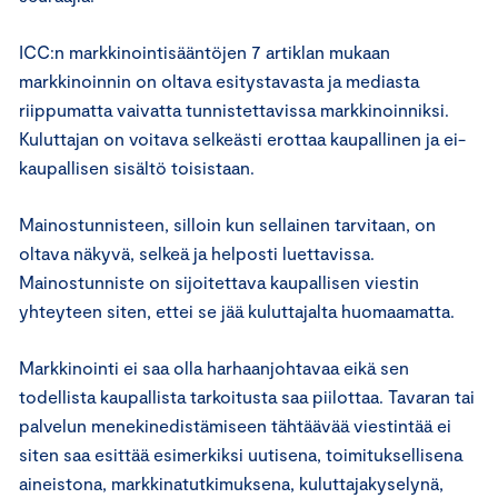
ICC:n markkinointisääntöjen 7 artiklan mukaan
markkinoinnin on oltava esitystavasta ja mediasta
riippumatta vaivatta tunnistettavissa markkinoinniksi.
Kuluttajan on voitava selkeästi erottaa kaupallinen ja ei-
kaupallisen sisältö toisistaan.
Mainostunnisteen, silloin kun sellainen tarvitaan, on
oltava näkyvä, selkeä ja helposti luettavissa.
Mainostunniste on sijoitettava kaupallisen viestin
yhteyteen siten, ettei se jää kuluttajalta huomaamatta.
Markkinointi ei saa olla harhaanjohtavaa eikä sen
todellista kaupallista tarkoitusta saa piilottaa. Tavaran tai
palvelun menekinedistämiseen tähtäävää viestintää ei
siten saa esittää esimerkiksi uutisena, toimituksellisena
aineistona, markkinatutkimuksena, kuluttajakyselynä,