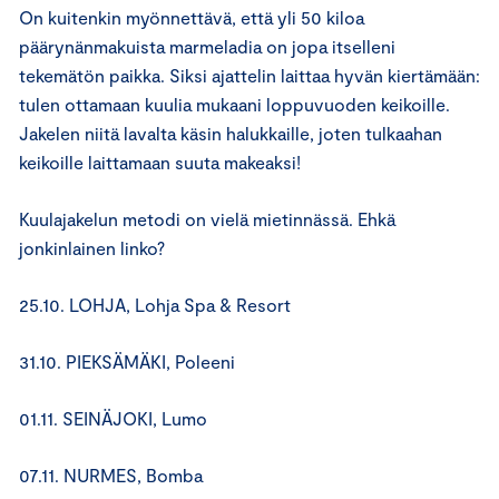
On kuitenkin myönnettävä, että yli 50 kiloa
päärynänmakuista marmeladia on jopa itselleni
tekemätön paikka. Siksi ajattelin laittaa hyvän kiertämään:
tulen ottamaan kuulia mukaani loppuvuoden keikoille.
Jakelen niitä lavalta käsin halukkaille, joten tulkaahan
keikoille laittamaan suuta makeaksi!
Kuulajakelun metodi on vielä mietinnässä. Ehkä
jonkinlainen linko?
25.10. LOHJA, Lohja Spa & Resort
31.10. PIEKSÄMÄKI, Poleeni
01.11. SEINÄJOKI, Lumo
07.11. NURMES, Bomba