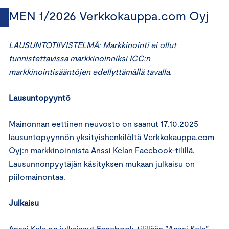
MEN 1/2026 Verkkokauppa.com Oyj
LAUSUNTOTIIVISTELMÄ: Markkinointi ei ollut
tunnistettavissa markkinoinniksi ICC:n
markkinointisääntöjen edellyttämällä tavalla.
Lausuntopyyntö
Mainonnan eettinen neuvosto on saanut 17.10.2025
lausuntopyynnön yksityishenkilöltä Verkkokauppa.com
Oyj:n markkinoinnista Anssi Kelan Facebook-tilillä.
Lausunnonpyytäjän käsityksen mukaan julkaisu on
piilomainontaa.
Julkaisu
Anssi Kela on julkaissut Facebook-tilillään ”Anssi Kela”