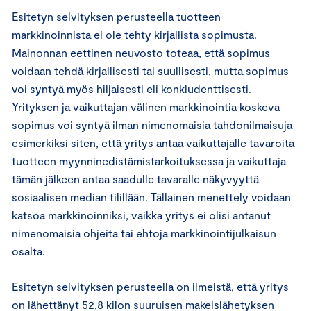
Esitetyn selvityksen perusteella tuotteen
markkinoinnista ei ole tehty kirjallista sopimusta.
Mainonnan eettinen neuvosto toteaa, että sopimus
voidaan tehdä kirjallisesti tai suullisesti, mutta sopimus
voi syntyä myös hiljaisesti eli konkludenttisesti.
Yrityksen ja vaikuttajan välinen markkinointia koskeva
sopimus voi syntyä ilman nimenomaisia tahdonilmaisuja
esimerkiksi siten, että yritys antaa vaikuttajalle tavaroita
tuotteen myynninedistämistarkoituksessa ja vaikuttaja
tämän jälkeen antaa saadulle tavaralle näkyvyyttä
sosiaalisen median tilillään. Tällainen menettely voidaan
katsoa markkinoinniksi, vaikka yritys ei olisi antanut
nimenomaisia ohjeita tai ehtoja markkinointijulkaisun
osalta.
Esitetyn selvityksen perusteella on ilmeistä, että yritys
on lähettänyt 52,8 kilon suuruisen makeislähetyksen