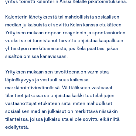
yritys toimitti kalenterin Anssi Kelalle pikatoimituksena.
Kalenterin lähetyksestä tai mahdollisista sosiaalisen
median julkaisuista ei sovittu Kelan kanssa etukäteen.
Yrityksen mukaan nopean reagoinnin ja spontaaniuden
vuoksi se ei tunnistanut tarvetta ohjeistaa kaupallisen
yhteistyön merkitsemisestä, jos Kela päättäisi jakaa
sisältöä omissa kanavissaan.
Yrityksen mukaan sen tavoitteena on varmistaa
läpinäkyvyys ja vastuullisuus kaikessa
markkinointiviestinnässä. Välttääkseen vastaavat
tilanteet jatkossa se ohjeistaa kaikki tuotelahjojen
vastaanottajat etukäteen siitä, miten mahdolliset
sosiaalisen median julkaisut on merkittävä niissäkin
tilanteissa, joissa julkaisuista ei ole sovittu eik
ä
niitä
edellytetä.