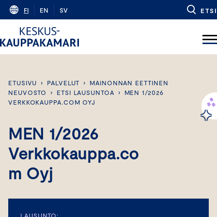
Skip
FI
EN
SV
ETSI
to
content
ETUSIVU
›
PALVELUT
›
MAINONNAN EETTINEN
NEUVOSTO
›
ETSI LAUSUNTOA
›
MEN 1/2026
VERKKOKAUPPA.COM OYJ
MEN 1/2026
Verkkokauppa.co
m Oyj
LAUSUNTO: