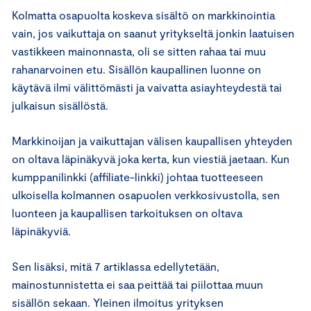
Kolmatta osapuolta koskeva sisältö on markkinointia
vain, jos vaikuttaja on saanut yritykseltä jonkin laatuisen
vastikkeen mainonnasta, oli se sitten rahaa tai muu
rahanarvoinen etu. Sisällön kaupallinen luonne on
käytävä ilmi välittömästi ja vaivatta asiayhteydestä tai
julkaisun sisällöstä.
Markkinoijan ja vaikuttajan välisen kaupallisen yhteyden
on oltava läpinäkyvä joka kerta, kun viestiä jaetaan. Kun
kumppanilinkki (affiliate-linkki) johtaa tuotteeseen
ulkoisella kolmannen osapuolen verkkosivustolla, sen
luonteen ja kaupallisen tarkoituksen on oltava
läpinäkyviä.
Sen lisäksi, mitä 7 artiklassa edellytetään,
mainostunnistetta ei saa peittää tai piilottaa muun
sisällön sekaan. Yleinen ilmoitus yrityksen