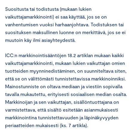
Suositusta tai todistusta (mukaan lukien
vaikuttajamarkkinointi) ei saa käyttää, jos se on
vanhentumisen vuoksi harhaanjohtava. Todistuksen tai
suosituksen maksullinen luonne on merkittävä, jos se ei
muutoin käy ilmi asiayhteydestä.
ICC:n markkinointisääntöjen 18.2 artiklan mukaan kaikki
vaikuttajamarkkinointi, mukaan lukien vaikuttajan omien
tuotteiden myynninedistäminen, on suunniteltava siten,
että se on välittömästi tunnistettavissa markkinoinniksi.
Mainostunniste on oltava mediaan ja viestiin sopivalla
tavalla mukautettu, erityisesti sosiaalisen median osalta.
Markkinoijan ja sen vaikuttajan, sisällöntuottajana on
varmistettava, että sisältö esitetään asianmukaisesti
markkinointina tunnistettavuuden ja läpinäkyvyyden
periaatteiden mukaisesti (ks. 7 artikla).