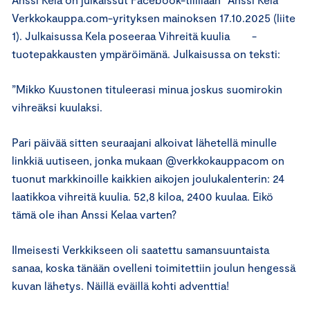
Verkkokauppa.com-yrityksen mainoksen 17.10.2025 (liite
1). Julkaisussa Kela poseeraa Vihreitä kuulia -
tuotepakkausten ympäröimänä. Julkaisussa on teksti:
”Mikko Kuustonen tituleerasi minua joskus suomirokin
vihreäksi kuulaksi.
Pari päivää sitten seuraajani alkoivat lähetellä minulle
linkkiä uutiseen, jonka mukaan @verkkokauppacom on
tuonut markkinoille kaikkien aikojen joulukalenterin: 24
laatikkoa vihreitä kuulia. 52,8 kiloa, 2400 kuulaa. Eikö
tämä ole ihan Anssi Kelaa varten?
Ilmeisesti Verkkikseen oli saatettu samansuuntaista
sanaa, koska tänään ovelleni toimitettiin joulun hengessä
kuvan lähetys. Näillä eväillä kohti adventtia!