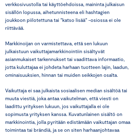
verkkosivustolla tai käyttöehdoissa, maininta julkaisun
sisällön lopussa, aihetunnisteena eli hashtagien
joukkoon piilotettuna tai ”katso lisää” -osiossa ei ole
riittävää.
Markkinoijan on varmistettava, että sen lukuun
julkaistuun vaikuttajamarkkinointiin sisältyvät
asianmukaiset tarkennukset tai vaadittava informaatio,
jotta kuluttajaa ei johdeta harhaan tuotteen lajin, laadun,
ominaisuuksien, hinnan tai muiden seikkojen osalta.
Vaikuttaja ei saa julkaista sosiaalisen median sisältöä tai
muuta viestiä, joka antaa vaikutelman, että viesti on
laadittu yrityksen lukuun, jos vaikuttajalla ei ole
sopimusta yrityksen kanssa. Kuvatunlainen sisältö on
markkinointia, jolla pyritään edistämään vaikuttajan omaa
toimintaa tai brändiä, ja se on siten harhaanjohtavaa