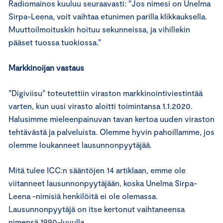
Radiomainos kuuluu seuraavasti: ”Jos nimesi on Unelma
Sirpa-Leena, voit vaihtaa etunimen parilla klikkauksella.
Muuttoilmoituskin hoituu sekunneissa, ja vihillekin
pääset tuossa tuokiossa.”
Markkinoijan vastaus
”Digiviisu” toteutettiin viraston markkinointiviestintää
varten, kun uusi virasto aloitti toimintansa 1.1.2020.
Halusimme mieleenpainuvan tavan kertoa uuden viraston
tehtävästä ja palveluista. Olemme hyvin pahoillamme, jos
olemme loukanneet lausunnonpyytäjää.
Mitä tulee ICC:n sääntöjen 14 artiklaan, emme ole
viitanneet lausunnonpyytäjään, koska Unelma Sirpa-
Leena -nimisiä henkilöitä ei ole olemassa.
Lausunnonpyytäjä on itse kertonut vaihtaneensa
nimensä 1990-luvulla.