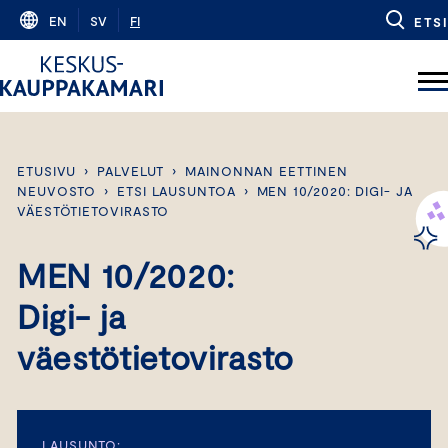
Skip
EN
SV
FI
ETSI
to
content
ETUSIVU
›
PALVELUT
›
MAINONNAN EETTINEN
NEUVOSTO
›
ETSI LAUSUNTOA
›
MEN 10/2020: DIGI- JA
VÄESTÖTIETOVIRASTO
MEN 10/2020:
Digi- ja
väestötietovirasto
LAUSUNTO: