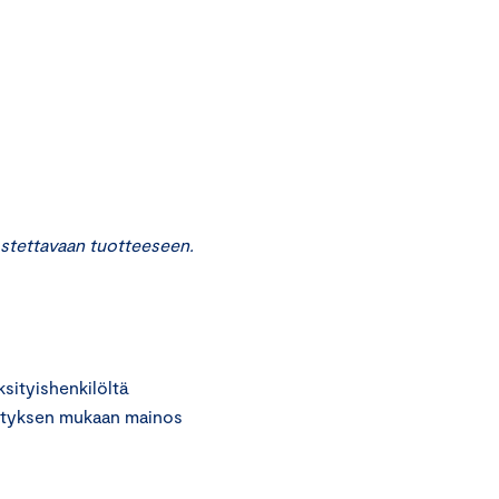
stettavaan tuotteeseen.
ityishenkilöltä
sityksen mukaan mainos