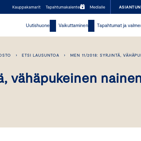
Kauppakamarit
Tapahtumakalenteri
Medialle
ASIANTUN
Uutishuone
Vaikuttaminen
Tapahtumat ja valme
OSTO
›
ETSI LAUSUNTOA
›
MEN 11/2018: SYRJINTÄ, VÄHÄP
tä, vähäpukeinen naine