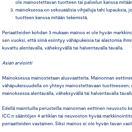
ole mainostettavan tuotteen tai palvelun kanssa mitään
mainoksessa on seksuaalisia vihjailuja tahi lupauksia, j
tuotteen kanssa mitään tekemistä.
Periaatteiden kohdan 3 mukaan mainos ei ole hyvän markkino
sen vuoksi, että siinä esiintyy vähäpukeisia tai alastomia ihmis
kuvattu alentavalla, väheksyvällä tai halventavalla tavalla.
Asian arviointi
Mainoksessa mainostetaan alusvaatteita. Mainonnan eettinen
vähäpukeisuudella on yhteys mainostettavaan tuotteeseen, ei
mainoksessa alentavalla, väheksyvällä tai halventavalla tavall
Edellä mainituilla perusteilla mainonnan eettinen neuvosto k
ICC:n sääntöjen 4 artiklan tai neuvoston hyvää markkinointi
periaatteiden vastainen. Siksi mainos ei ole hyvän tavan vast