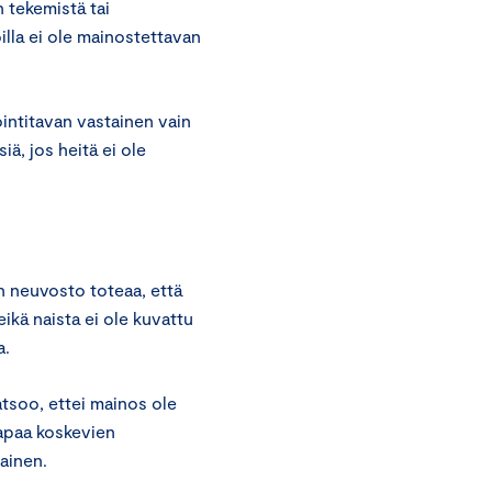
 tekemistä tai
oilla ei ole mainostettavan
intitavan vastainen vain
iä, jos heitä ei ole
 neuvosto toteaa, että
kä naista ei ole kuvattu
a.
atsoo, ettei mainos ole
tapaa koskevien
ainen.