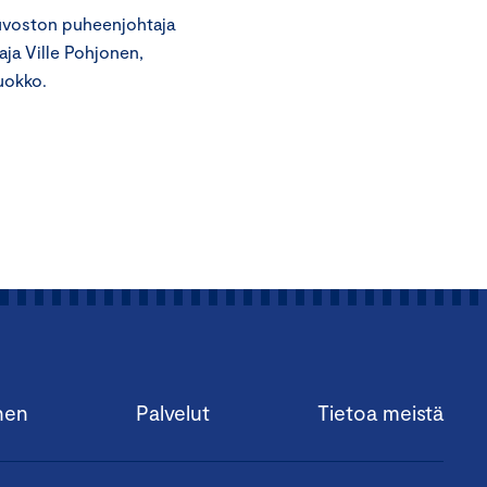
euvoston puheenjohtaja
ja Ville Pohjonen,
uokko.
nen
Palvelut
Tietoa meistä