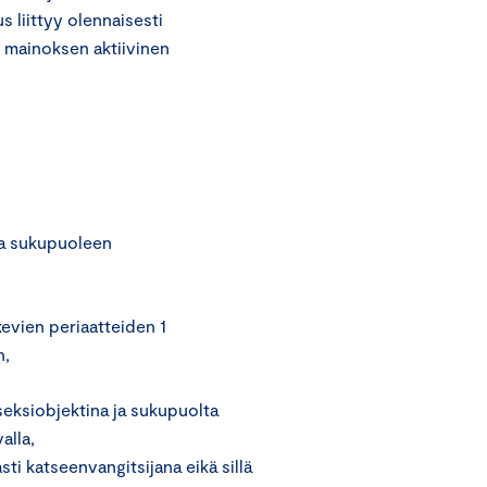
 liittyy olennaisesti
n mainoksen aktiivinen
lia sukupuoleen
evien periaatteiden 1
n,
 seksiobjektina ja sukupuolta
alla,
sti katseenvangitsijana eikä sillä