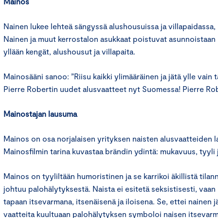
Mainos
Nainen lukee lehteä sängyssä alushousuissa ja villapaidassa, 
Nainen ja muut kerrostalon asukkaat poistuvat asunnoistaan k
yllään kengät, alushousut ja villapaita.
Mainosääni sanoo: ”Riisu kaikki ylimääräinen ja jätä ylle vain
Pierre Robertin uudet alusvaatteet nyt Suomessa! Pierre Rob
Mainostajan lausuma
Mainos on osa norjalaisen yrityksen naisten alusvaatteiden
Mainosfilmin tarina kuvastaa brändin ydintä: mukavuus, tyyli j
Mainos on tyyliltään humoristinen ja se karrikoi äkillistä tila
johtuu palohälytyksestä. Naista ei esitetä seksistisesti, vaa
tapaan itsevarmana, itsenäisenä ja iloisena. Se, ettei nainen 
vaatteita kuultuaan palohälytyksen symboloi naisen itsevarmu