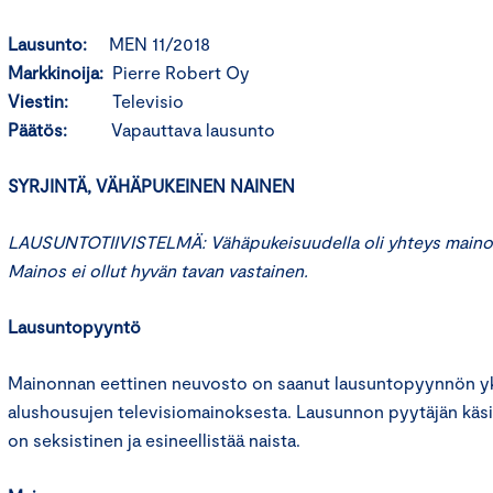
Lausunto:
MEN 11/2018
Markkinoija:
Pierre Robert Oy
Viestin:
Televisio
Päätös:
Vapauttava lausunto
SYRJINTÄ, VÄHÄPUKEINEN NAINEN
LAUSUNTOTIIVISTELMÄ: Vähäpukeisuudella oli yhteys maino
Mainos ei ollut hyvän tavan vastainen.
Lausuntopyyntö
Mainonnan eettinen neuvosto on saanut lausuntopyynnön yks
alushousujen televisiomainoksesta. Lausunnon pyytäjän kä
on seksistinen ja esineellistää naista.