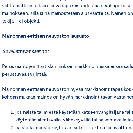
välittämättä asustaan tai vähäpukeisuudestaan. Vähäpukeisuus
mainokseen, sillä siinä mainostetaan alusvaatteita. Nainen o
tekijä – ei objekti.
Mainonnan eettisen neuvoston lausunto
Sovellettavat säännöt
Perussääntöjen 4 artiklan mukaan markkinoinnissa ei saa sal
perustuvaa syrjintää.
Mainonnan eettisen neuvoston hyvää markkinointitapaa kosk
kohdan mukaan mainos on hyvän markkinointitavan vastaine
jos naista tai miestä käytetään katseenvangitsijana tai
käytetään alentavalla, väheksyvällä tai halventavalla tav
naista tai miestä käytetään seksiobjektina tai asiattoma