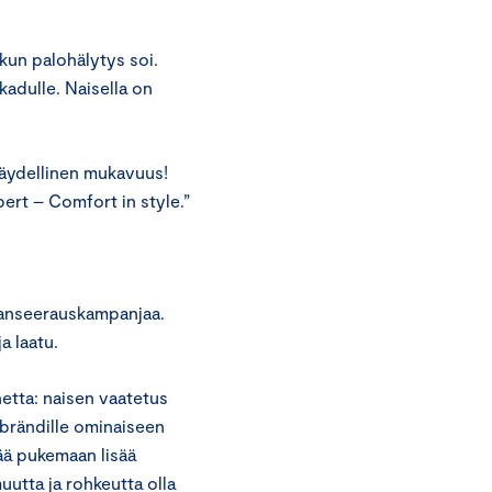
kun palohälytys soi.
adulle. Naisella on
 täydellinen mukavuus!
ert – Comfort in style.”
 lanseerauskampanjaa.
a laatu.
nnetta: naisen vaatetus
n brändille ominaiseen
jää pukemaan lisää
utta ja rohkeutta olla