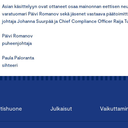
Asian käsittelyyn ovat ottaneet osaa mainonnan eettisen n
varatuomari Päivi Romanov sekä jäsenet vastaava päätoimitta
johtaja Johanna Suurpää ja Chief Compliance Officer Raija T
Päivi Romanov
puheenjohtaja
Paula Paloranta
sihteeri
tishuone
Julkaisut
Vaikuttami