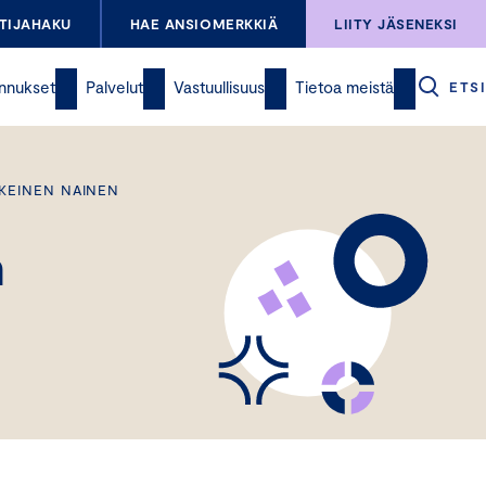
TIJAHAKU
HAE ANSIOMERKKIÄ
LIITY JÄSENEKSI
nnukset
Palvelut
Vastuullisuus
Tietoa meistä
ETSI
UKEINEN NAINEN
n