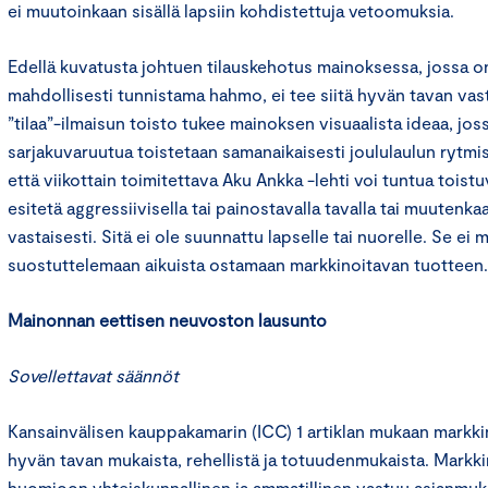
ei muutoinkaan sisällä lapsiin kohdistettuja vetoomuksia.
Edellä kuvatusta johtuen tilauskehotus mainoksessa, jossa o
mahdollisesti tunnistama hahmo, ei tee siitä hyvän tavan vas
”tilaa”-ilmaisun toisto tukee mainoksen visuaalista ideaa, jos
sarjakuvaruutua toistetaan samanaikaisesti joululaulun rytmi
että viikottain toimitettava Aku Ankka -lehti voi tuntua toistuv
esitetä aggressiivisella tai painostavalla tavalla tai muutenk
vastaisesti. Sitä ei ole suunnattu lapselle tai nuorelle. Se ei
suostuttelemaan aikuista ostamaan markkinoitavan tuotteen.
Mainonnan eettisen neuvoston lausunto
Sovellettavat säännöt
Kansainvälisen kauppakamarin (ICC) 1 artiklan mukaan markkin
hyvän tavan mukaista, rehellistä ja totuudenmukaista. Markk
huomioon yhteiskunnallinen ja ammatillinen vastuu asianmukai