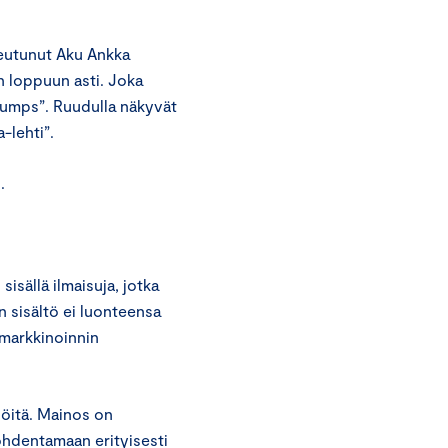
keutunut Aku Ankka
 loppuun asti. Joka
”tumps”. Ruudulla näkyvät
-lehti”.
.
sisällä ilmaisuja, jotka
 sisältö ei luonteensa
 markkinoinnin
löitä. Mainos on
kohdentamaan erityisesti