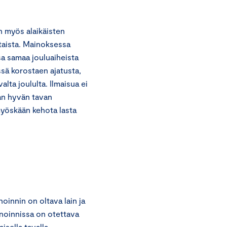
n myös alaikäisten
taista. Mainoksessa
sa samaa jouluaiheista
ssä korostaen ajatusta,
alta joululta. Ilmaisua ei
aan hyvän tavan
 myöskään kehota lasta
oinnin on oltava lain ja
inoinnissa on otettava
sella tavalla.