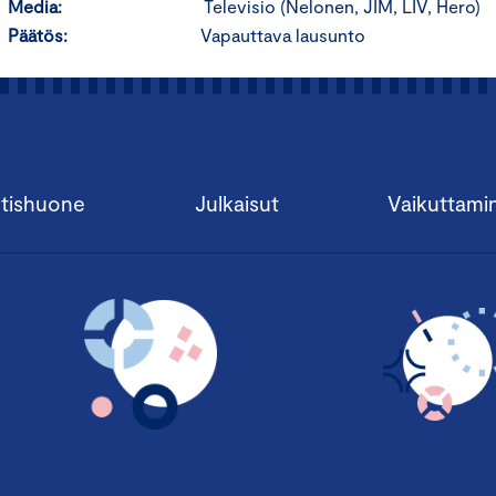
Media:
Televisio (Nelonen, JIM, LIV, Hero)
Päätös:
Vapauttava lausunto
tishuone
Julkaisut
Vaikuttami