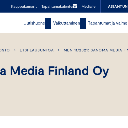
Kauppakamarit
Tapahtumakalenteri
Medialle
ASIANTUN
Uutishuone
Vaikuttaminen
Tapahtumat ja valme
OSTO
›
ETSI LAUSUNTOA
›
MEN 11/2021: SANOMA MEDIA F
a Media Finland Oy