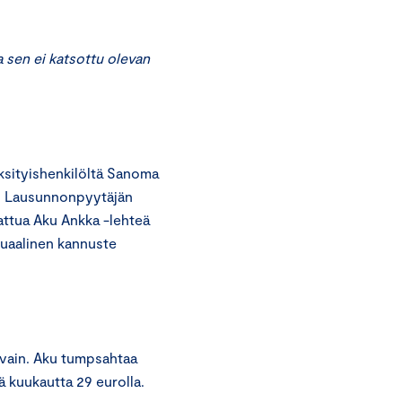
sen ei katsottu olevan
sityishenkilöltä Sanoma
a. Lausunnonpyytäjän
ttua Aku Ankka -lehteä
suaalinen kannuste
 vain. Aku tumpsahtaa
ä kuukautta 29 eurolla.