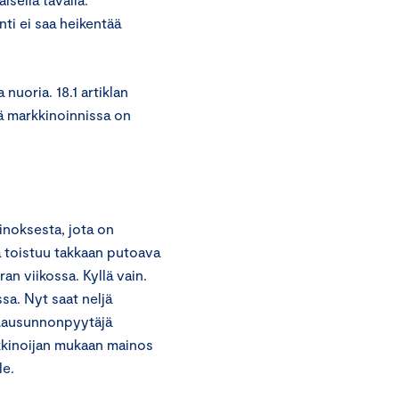
ti ei saa heikentää
nuoria. 18.1 artiklan
sä markkinoinnissa on
noksesta, jota on
a toistuu takkaan putoava
n viikossa. Kyllä vain.
a. Nyt saat neljä
.”. Lausunnonpyytäjä
rkkinoijan mukaan mainos
le.