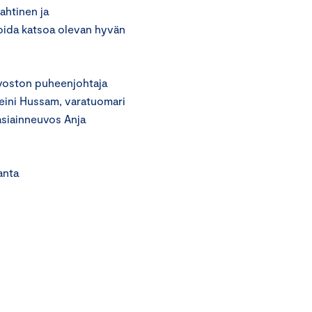
ahtinen ja
voida katsoa olevan hyvän
uvoston puheenjohtaja
Heini Hussam, varatuomari
asiainneuvos Anja
ta