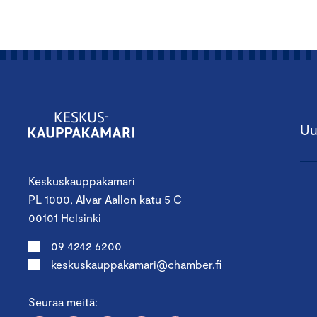
Uu
Keskuskauppakamari
PL 1000, Alvar Aallon katu 5 C
00101 Helsinki
09 4242 6200
keskuskauppakamari@chamber.fi
Seuraa meitä: