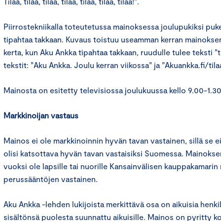
Tilaa, tilaa, tilaa, tilaa, tilaa, tilaa, tilaa!”.
Piirrostekniikalla toteutetussa mainoksessa joulupukiksi pu
tipahtaa takkaan. Kuvaus toistuu useamman kerran mainoksen
kerta, kun Aku Ankka tipahtaa takkaan, ruudulle tulee teksti 
tekstit: ”Aku Ankka. Joulu kerran viikossa” ja ”Akuankka.fi/tilaa
Mainosta on esitetty televisiossa joulukuussa kello 9.00-1.30
Markkinoijan vastaus
Mainos ei ole markkinoinnin hyvän tavan vastainen, sillä se ei 
olisi katsottava hyvän tavan vastaisiksi Suomessa. Mainoksen
vuoksi ole lapsille tai nuorille Kansainvälisen kauppakamarin
perussääntöjen vastainen.
Aku Ankka -lehden lukijoista merkittävä osa on aikuisia henki
sisältönsä puolesta suunnattu aikuisille. Mainos on pyritty 