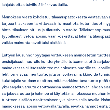
lahjaideoita etsiville 25-44-vuotiaille.
Mainoksen viesti kohdistuu tilaamispäätöksestä vastaavaan 
tarjoaa tilaukseen tarvittavaa informaatiota, kuten tiedot my
hinta, tilauksen pituus ja tilaussivun osoite. Tällaiset sopimu
tyypillisesti vetoa lapsiin, vaan koskettavat lähinnä tilauspää
vaikka mainonta tavoittaisi alaikäisiä.
Liittyen lausunnonpyytäjän viittaukseen mainostetun tuotte
ensisijaisesti nuorelle kohderyhmälle toteamme, että sarj
mainoksessa ei itsessään tee mainoksesta nuorille tai lapsill
lehti on visuaalinen tuote, jota on voitava markkinoida tunnist
kuluttajalle voidaan osoittaa, mitä markkinoitava tuote pitää
yksi sarjakuvaruutu osoittamassa mainostettavan lehden sisäl
sarjakuvaruutua ja hahmoa ei käytetä mainoksessa muuhun k
tuotteen sisällön osoittamiseen yksinkertaisella tavalla. Hah
mainoksessa lapsiin vetoavalla tavalla, eivätkä hahmot esitä