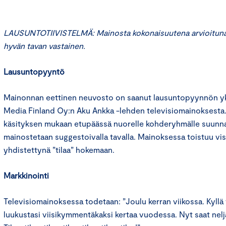
LAUSUNTOTIIVISTELMÄ: Mainosta kokonaisuutena arvioituna 
hyvän tavan vastainen.
Lausuntopyyntö
Mainonnan eettinen neuvosto on saanut lausuntopyynnön yk
Media Finland Oy:n Aku Ankka -lehden televisiomainoksest
käsityksen mukaan etupäässä nuorelle kohderyhmälle suunna
mainostetaan suggestoivalla tavalla. Mainoksessa toistuu vi
yhdistettynä ”tilaa” hokemaan.
Markkinointi
Televisiomainoksessa todetaan: ”Joulu kerran viikossa. Kyllä
luukustasi viisikymmentäkaksi kertaa vuodessa. Nyt saat nelj