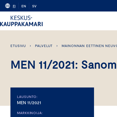
Skip
FI
EN
SV
to
content
ETUSIVU
›
PALVELUT
›
MAINONNAN EETTINEN NEUV
MEN 11/2021: Sanom
LAUSUNTO:
MEN 11/2021
MARKKINOIJA: