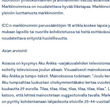
Markkinoinnissa on noudatettava hyvää liiketapaa. Markkinoin
yleisön luottamusta markkinointiin.
ICC:n markkinoinnin perussääntöjen 18 artikla koskee lapsia ja 
mukaan lapsille tai nuorille kohdistetussa tai heitä esittäväs
noudatettava erityistä huolellisuutta.
Asian arviointi
Asiassa on kysymys Aku Ankka -sarjakuvalehden televisiomai
esitetty televisiossa joulun aikaan. Visuaalisesti mainoksess
Aku Ankka ja tumps-teksti. Mainoksessa todetaan: ”Joulu kerra
Aku tumpsahtaa luukustasi viisikymmentäkaksi kertaa vuodess
kuukautta 29 eurolla. Tilaa, tilaa, tilaa, tilaa, tilaa, tilaa, tilaa
katsoo, että lehteä mainostetaan suggestoivalla tavalla. Ma
on pyritty kohdentamaan lahjaideoita etsiville 25-44-vuotiail