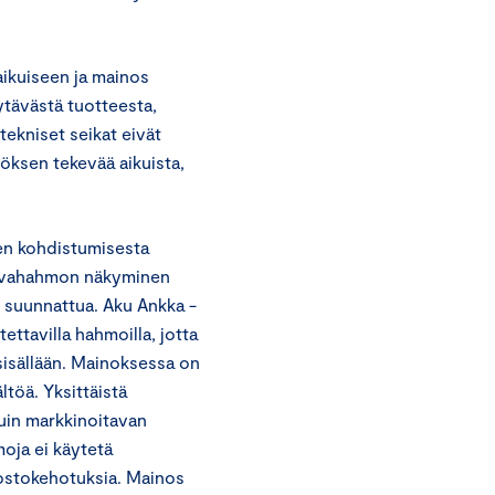
aikuiseen ja mainos
ytävästä tuotteesta,
stekniset seikat eivät
töksen tekevää aikuista,
en kohdistumisesta
akuvahahmon näkyminen
e suunnattua. Aku Ankka -
ettavilla hahmoilla, jotta
 sisällään. Mainoksessa on
töä. Yksittäistä
uin markkinoitavan
moja ei käytetä
 ostokehotuksia. Mainos