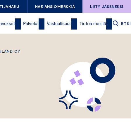
TIJAHAKU
HAE ANSIOMERKKIÄ
LIITY JÄSENEKSI
nnukset
Palvelut
Vastuullisuus
Tietoa meistä
ETSI
INLAND OY