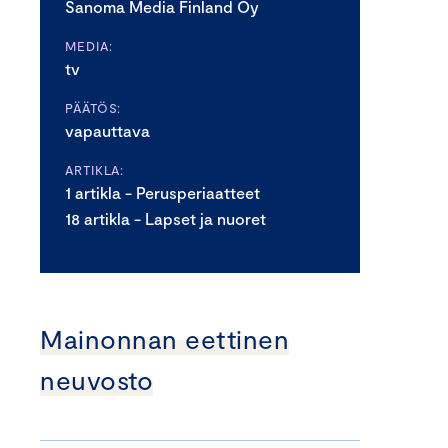
Sanoma Media Finland Oy
MEDIA:
tv
PÄÄTÖS:
vapauttava
ARTIKLA:
1 artikla - Perusperiaatteet
18 artikla - Lapset ja nuoret
Mainonnan eettinen
neuvosto