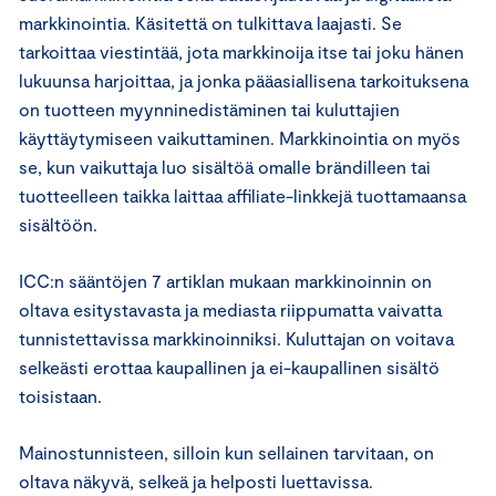
markkinointia. Käsitettä on tulkittava laajasti. Se
tarkoittaa viestintää, jota markkinoija itse tai joku hänen
lukuunsa harjoittaa, ja jonka pääasiallisena tarkoituksena
on tuotteen myynninedistäminen tai kuluttajien
käyttäytymiseen vaikuttaminen. Markkinointia on myös
se, kun vaikuttaja luo sisältöä omalle brändilleen tai
tuotteelleen taikka laittaa affiliate-linkkejä tuottamaansa
sisältöön.
ICC:n sääntöjen 7 artiklan mukaan markkinoinnin on
oltava esitystavasta ja mediasta riippumatta vaivatta
tunnistettavissa markkinoinniksi. Kuluttajan on voitava
selkeästi erottaa kaupallinen ja ei-kaupallinen sisältö
toisistaan.
Mainostunnisteen, silloin kun sellainen tarvitaan, on
oltava näkyvä, selkeä ja helposti luettavissa.