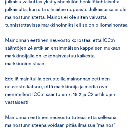
julkaisu vaikuttaa yksityishenkilön henkilökohtaiselta
julkaisulta, kun sitä silmäilee nopeasti. Julkaisussa ei ole
mainostunnistetta. Mainos ei ole siten vaivatta
tunnistettavissa markkinoinniksi eli se on piilomainontaa.
Mainonnan eettinen neuvosto korostaa, että ICC:n
sääntöjen 24 artiklan ensimmäisen kappaleen mukaan
markkinoijalla on kokonaisvastuu kaikesta
markkinoinnistaan.
Edellä mainituilla perusteilla mainonnan eettinen
neuvosto katsoo, että markkinoija ja media ovat
menetelleet ICC:n sääntöjen 7, 18.2 ja C2 artiklojen
vastaisesti.
Mainonnan eettinen neuvosto toteaa, että selkeänä
mainostunnisteena voidaan pitää ilmaisua ”mainos”.