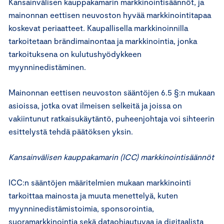
Kansainvälisen kauppakamarin markkinointisäännöt, ja
mainonnan eettisen neuvoston hyvää markkinointitapaa
koskevat periaatteet. Kaupallisella markkinoinnilla
tarkoitetaan brändimainontaa ja markkinointia, jonka
tarkoituksena on kulutushyödykkeen
myynninedistäminen.
Mainonnan eettisen neuvoston sääntöjen 6.5 §:n mukaan
asioissa, jotka ovat ilmeisen selkeitä ja joissa on
vakiintunut ratkaisukäytäntö, puheenjohtaja voi sihteerin
esittelystä tehdä päätöksen yksin.
Kansainvälisen kauppakamarin (ICC) markkinointisäännöt
ICC:n sääntöjen määritelmien mukaan markkinointi
tarkoittaa mainosta ja muuta menettelyä, kuten
myynninedistämistoimia, sponsorointia,
suoramarkkinointia sekä dataohjautuvaa ja digitaalista