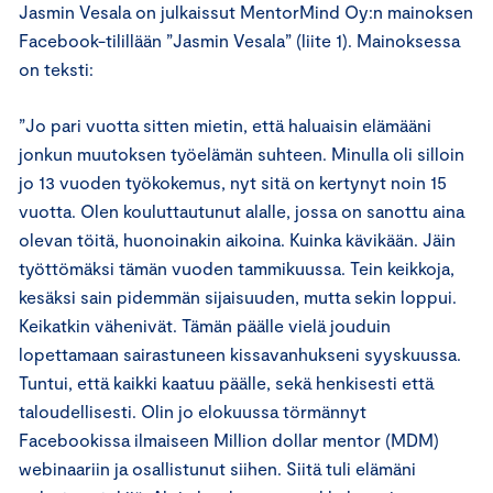
Jasmin Vesala on julkaissut MentorMind Oy:n mainoksen
Facebook-tilillään ”Jasmin Vesala” (liite 1). Mainoksessa
on teksti:
”Jo pari vuotta sitten mietin, että haluaisin elämääni
jonkun muutoksen työelämän suhteen. Minulla oli silloin
jo 13 vuoden työkokemus, nyt sitä on kertynyt noin 15
vuotta. Olen kouluttautunut alalle, jossa on sanottu aina
olevan töitä, huonoinakin aikoina. Kuinka kävikään. Jäin
työttömäksi tämän vuoden tammikuussa. Tein keikkoja,
kesäksi sain pidemmän sijaisuuden, mutta sekin loppui.
Keikatkin vähenivät. Tämän päälle vielä jouduin
lopettamaan sairastuneen kissavanhukseni syyskuussa.
Tuntui, että kaikki kaatuu päälle, sekä henkisesti että
taloudellisesti. Olin jo elokuussa törmännyt
Facebookissa ilmaiseen Million dollar mentor (MDM)
webinaariin ja osallistunut siihen. Siitä tuli elämäni