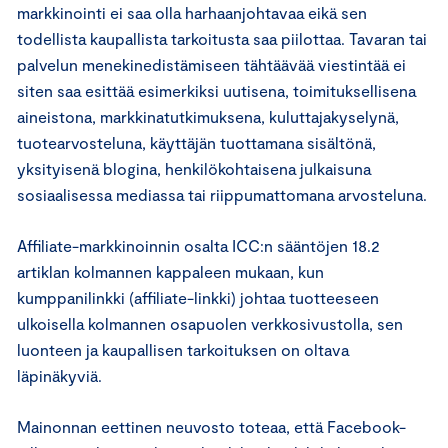
markkinointi ei saa olla harhaanjohtavaa eikä sen
todellista kaupallista tarkoitusta saa piilottaa. Tavaran tai
palvelun menekinedistämiseen tähtäävää viestintää ei
siten saa esittää esimerkiksi uutisena, toimituksellisena
aineistona, markkinatutkimuksena, kuluttajakyselynä,
tuotearvosteluna, käyttäjän tuottamana sisältönä,
yksityisenä blogina, henkilökohtaisena julkaisuna
sosiaalisessa mediassa tai riippumattomana arvosteluna.
Affiliate-markkinoinnin osalta ICC:n sääntöjen 18.2
artiklan kolmannen kappaleen mukaan, kun
kumppanilinkki (affiliate-linkki) johtaa tuotteeseen
ulkoisella kolmannen osapuolen verkkosivustolla, sen
luonteen ja kaupallisen tarkoituksen on oltava
läpinäkyviä.
Mainonnan eettinen neuvosto toteaa, että Facebook-