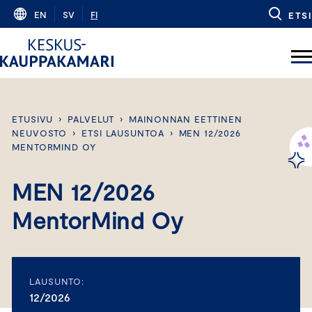
Skip
EN
SV
FI
ETSI
to
content
ETUSIVU
›
PALVELUT
›
MAINONNAN EETTINEN
NEUVOSTO
›
ETSI LAUSUNTOA
›
MEN 12/2026
MENTORMIND OY
MEN 12/2026
MentorMind Oy
LAUSUNTO:
12/2026