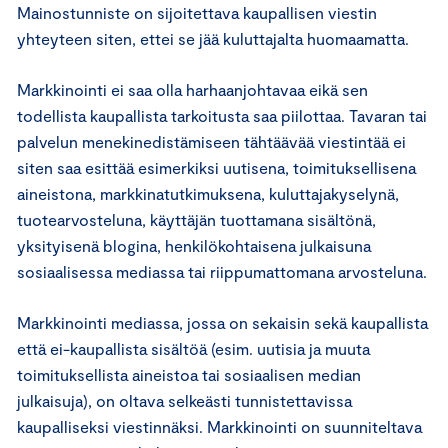
Mainostunniste on sijoitettava kaupallisen viestin
yhteyteen siten, ettei se jää kuluttajalta huomaamatta.
Markkinointi ei saa olla harhaanjohtavaa eikä sen
todellista kaupallista tarkoitusta saa piilottaa. Tavaran tai
palvelun menekinedistämiseen tähtäävää viestintää ei
siten saa esittää esimerkiksi uutisena, toimituksellisena
aineistona, markkinatutkimuksena, kuluttajakyselynä,
tuotearvosteluna, käyttäjän tuottamana sisältönä,
yksityisenä blogina, henkilökohtaisena julkaisuna
sosiaalisessa mediassa tai riippumattomana arvosteluna.
Markkinointi mediassa, jossa on sekaisin sekä kaupallista
että ei-kaupallista sisältöä (esim. uutisia ja muuta
toimituksellista aineistoa tai sosiaalisen median
julkaisuja), on oltava selkeästi tunnistettavissa
kaupalliseksi viestinnäksi. Markkinointi on suunniteltava