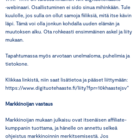
‑webinaari. Osallistuminen ei sido sinua mihinkään. Tule
kuulolle, jos sulla on ollut samoja fiiliksiä, mitä itse kävin
läpi. Tämä voi olla jonkun kohdalla uuden elämän ja
muutoksen alku. Ota rohkeasti ensimmäinen askel ja liity
mukaan.
Tapahtumassa myös arvotaan unelmaloma, puhelimia ja
tietokone.
Klikkaa linkistä, niin saat lisätietoa ja pääset liittymään:
https://www.digituotehaaste.fi/liity?fpr=10khaastejsv”
Markkinoijan vastaus
Markkinoijan mukaan julkaisu ovat itsenäisen affiliate-
kumppanin tuottama, ja hänelle on annettu selkeä
ohjeistus markkinoinnin merkitsemisestä. Jos