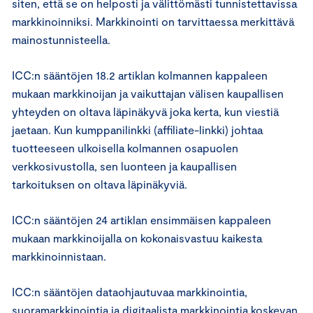
siten, että se on helposti ja välittömästi tunnistettavissa
markkinoinniksi. Markkinointi on tarvittaessa merkittävä
mainostunnisteella.
ICC:n sääntöjen 18.2 artiklan kolmannen kappaleen
mukaan markkinoijan ja vaikuttajan välisen kaupallisen
yhteyden on oltava läpinäkyvä joka kerta, kun viestiä
jaetaan. Kun kumppanilinkki (affiliate-linkki) johtaa
tuotteeseen ulkoisella kolmannen osapuolen
verkkosivustolla, sen luonteen ja kaupallisen
tarkoituksen on oltava läpinäkyviä.
ICC:n sääntöjen 24 artiklan ensimmäisen kappaleen
mukaan markkinoijalla on kokonaisvastuu kaikesta
markkinoinnistaan.
ICC:n sääntöjen dataohjautuvaa markkinointia,
suoramarkkinointia ja digitaalista markkinointia koskevan