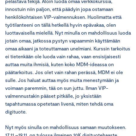
pelastava tekijä. Aloin luoda omaa verkkokurssia,
innostuin niin paljon, että päädyin jopa ostamaan
henkilökohtaisen VIP-valmennuksen. Huolimatta että
työtilanteeni on tällä hetkellä hyvin epävakaa, olen
luottavaisella mielellä. Nyt minulla on mahdollisuus luoda
jotain omaa, jatkossa pystyn vapaammin käyttämään
omaa aikaani ja toteuttamaan unelmiani. Kurssin tarkoitus
ei tietenkään ole luoda vain rahaa, vaan ensisijaisesti
auttaa muita ihmisiä, kuten koko MDM-ideassa on
päätarkoitus. Jos olet vain rahan perässä, MDM ei ole
sulle. Jos haluat auttaa myös muita menestymään ja
voimaan paremmin, tää on sun juttu. Ilman VIP-
valmennustakin pääset pitkälle, jo yksistään
tapahtumassa opetetaan livenä, miten tehdä oma
digituote.
Nyt myös sinulla on mahdollisuus samaan muutokseen.
17.11.–19.11. on tulossa ilmainen 10K digituotehaaste