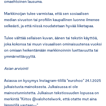
omaehtoinen lausuma.
Markkinoijan tulee varmistaa, että sen sosiaalisen
median sivuston tai profiilin kaupallinen luonne ilmenee
selkeästi, ja että niissä noudatetaan hyvää liiketapaa.
Tulee välttää sellaisen kuvan, äänen tai tekstin käyttöä,
joka kokonsa tai muun visuaalisen ominaisuutensa vuoksi
on omiaan heikentämään markkinoinnin luettavuutta tai
ymmärrettävyyttä.
Asian arviointi
Asiassa on kysymys Instagram-tilillä ”eurohoo” 24.1.2025
julkaistusta mainoksesta. Julkaisussa ei ole
mainostunnistetta. Julkaisun tekstiosuuden lopussa on
merkintä ”Kiitos @valohotelwork, että otatte mut aina
lämmöllä vastaan--”