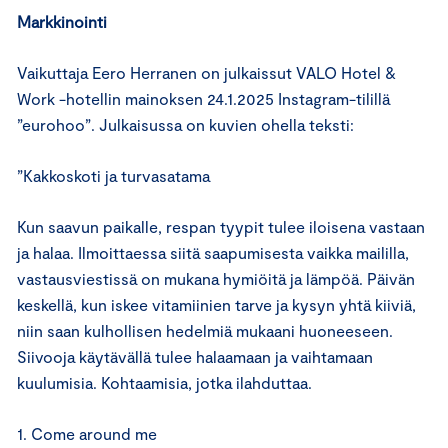
Markkinointi
Vaikuttaja Eero Herranen on julkaissut VALO Hotel &
Work -hotellin mainoksen 24.1.2025 Instagram-tilillä
”eurohoo”. Julkaisussa on kuvien ohella teksti:
”Kakkoskoti ja turvasatama
Kun saavun paikalle, respan tyypit tulee iloisena vastaan
ja halaa. Ilmoittaessa siitä saapumisesta vaikka maililla,
vastausviestissä on mukana hymiöitä ja lämpöä. Päivän
keskellä, kun iskee vitamiinien tarve ja kysyn yhtä kiiviä,
niin saan kulhollisen hedelmiä mukaani huoneeseen.
Siivooja käytävällä tulee halaamaan ja vaihtamaan
kuulumisia. Kohtaamisia, jotka ilahduttaa.
1. Come around me