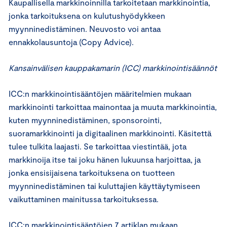
Kaupallisella markkinoinnilla tarkoitetaan markkinointia,
jonka tarkoituksena on kulutushyödykkeen
myynninedistäminen. Neuvosto voi antaa
ennakkolausuntoja (Copy Advice).
Kansainvälisen kauppakamarin (ICC) markkinointisäännöt
ICC:n markkinointisääntöjen määritelmien mukaan
markkinointi tarkoittaa mainontaa ja muuta markkinointia,
kuten myynninedistäminen, sponsorointi,
suoramarkkinointi ja digitaalinen markkinointi. Käsitettä
tulee tulkita laajasti. Se tarkoittaa viestintää, jota
markkinoija itse tai joku hänen lukuunsa harjoittaa, ja
jonka ensisijaisena tarkoituksena on tuotteen
myynninedistäminen tai kuluttajien käyttäytymiseen
vaikuttaminen mainitussa tarkoituksessa.
ICC:n markkinointisääntöjen 7 artiklan mukaan