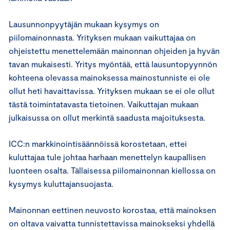
Lausunnonpyytäjän mukaan kysymys on
piilomainonnasta. Yrityksen mukaan vaikuttajaa on
ohjeistettu menettelemään mainonnan ohjeiden ja hyvän
tavan mukaisesti. Yritys myöntää, että lausuntopyynnön
kohteena olevassa mainoksessa mainostunniste ei ole
ollut heti havaittavissa. Yrityksen mukaan se ei ole ollut
tästä toimintatavasta tietoinen. Vaikuttajan mukaan
julkaisussa on ollut merkintä saadusta majoituksesta.
ICC:n markkinointisäännöissä korostetaan, ettei
kuluttajaa tule johtaa harhaan menettelyn kaupallisen
luonteen osalta. Tällaisessa piilomainonnan kiellossa on
kysymys kuluttajansuojasta.
Mainonnan eettinen neuvosto korostaa, että mainoksen
on oltava vaivatta tunnistettavissa mainokseksi yhdellä