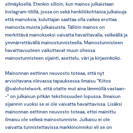
silmäyksellä. Etenkin silloin, kun mainos julkaistaan
Instagram-tilillä, jossa on sekä henkilökohtaisia julkaisuja
että mainoksia, kuluttajan saattaa olla vaikea erottaa
mainosta muista julkaisuista. Tällöin mainos on
merkittävä mainokseksi vaivatta havaittavalla, selkeällä ja
ymmärrettävällä mainostunnisteella. Mainostunnisteen
havaittavuuteen vaikuttavat muun ohessa
mainostunnisteen sijainti, asettelu, väri ja kirjasinkoko.
Mainonnan eettinen neuvosto toteaa, että nyt
arvioitavana olevassa tapauksessa ilmaisu ”Kiitos
@valohotelwork, että otatte mut aina lämmöllä vastaan-
-” on julkaisun pitkän tekstiosuuden lopussa. Ilmaisun
sijainnin vuoksi se ei ole vaivatta havaittavissa. Lisäksi
mainonnan eettinen neuvosto toteaa, ettei mainittu
ilmaisu ole selkeä mainostunniste. Julkaisu ei ole
vaivatta tunnistettavissa markkinoinniksi eli se on