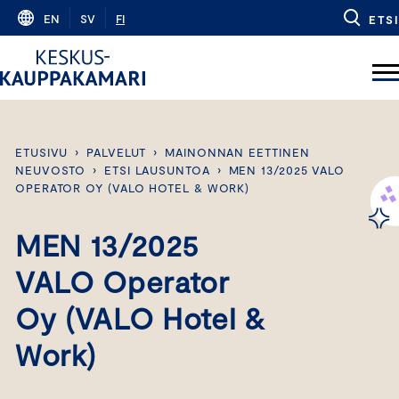
Skip
EN
SV
FI
ETSI
to
content
ETUSIVU
›
PALVELUT
›
MAINONNAN EETTINEN
NEUVOSTO
›
ETSI LAUSUNTOA
›
MEN 13/2025 VALO
OPERATOR OY (VALO HOTEL & WORK)
MEN 13/2025
VALO Operator
Oy (VALO Hotel &
Work)