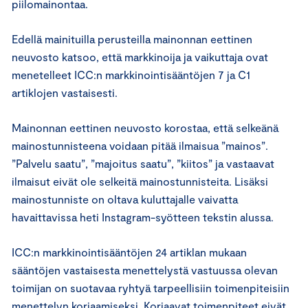
piilomainontaa.
Edellä mainituilla perusteilla mainonnan eettinen
neuvosto katsoo, että markkinoija ja vaikuttaja ovat
menetelleet ICC:n markkinointisääntöjen 7 ja C1
artiklojen vastaisesti.
Mainonnan eettinen neuvosto korostaa, että selkeänä
mainostunnisteena voidaan pitää ilmaisua ”mainos”.
”Palvelu saatu”, ”majoitus saatu”, ”kiitos” ja vastaavat
ilmaisut eivät ole selkeitä mainostunnisteita. Lisäksi
mainostunniste on oltava kuluttajalle vaivatta
havaittavissa heti Instagram-syötteen tekstin alussa.
ICC:n markkinointisääntöjen 24 artiklan mukaan
sääntöjen vastaisesta menettelystä vastuussa olevan
toimijan on suotavaa ryhtyä tarpeellisiin toimenpiteisiin
menettelyn korjaamiseksi. Korjaavat toimenpiteet eivät