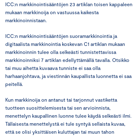
ICC:n markkinointisääntöjen 23 artiklan toisen kappaleen
mukaan markkinoija on vastuussa kaikesta
markkinoinnistaan.
ICC:n markkinointisääntöjen suoramarkkinointia ja
digitaalista markkinointia koskevan C1 artiklan mukaan
markkinoinnin tulee olla selkeästi tunnistettavissa
markkinoinniksi 7 artiklan edellyttämällä tavalla. Otsikko
tai muu aihetta kuvaava tunniste ei saa olla
harhaanjohtava, ja viestinnän kaupallista luonnetta ei saa
peitellä.
Kun markkinoija on antanut tai tarjonnut vastiketta
tuotteen suosittelemisesta tai sen arvioinnista,
menettelyn kaupallinen luonne tulee käydä selkeästi ilmi.
Tällaisesta menettelystä ei tule syntyä sellaista kuvaa,
että se olisi yksittäisen kuluttajan tai muun tahon