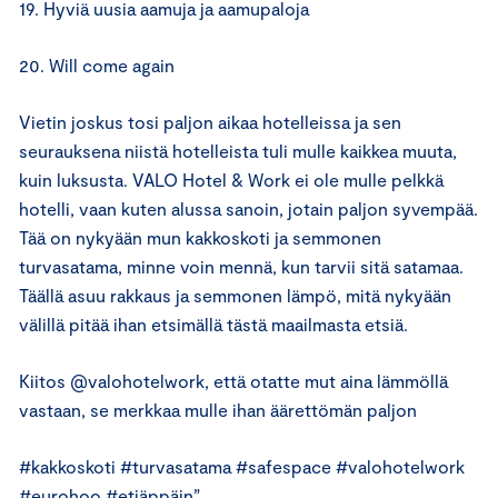
19. Hyviä uusia aamuja ja aamupaloja
20. Will come again
Vietin joskus tosi paljon aikaa hotelleissa ja sen
seurauksena niistä hotelleista tuli mulle kaikkea muuta,
kuin luksusta. VALO Hotel & Work ei ole mulle pelkkä
hotelli, vaan kuten alussa sanoin, jotain paljon syvempää.
Tää on nykyään mun kakkoskoti ja semmonen
turvasatama, minne voin mennä, kun tarvii sitä satamaa.
Täällä asuu rakkaus ja semmonen lämpö, mitä nykyään
välillä pitää ihan etsimällä tästä maailmasta etsiä.
Kiitos @valohotelwork, että otatte mut aina lämmöllä
vastaan, se merkkaa mulle ihan äärettömän paljon
#kakkoskoti #turvasatama #safespace #valohotelwork
#eurohoo #etiäppäin”