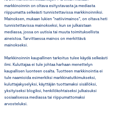
markkinoinnin on oltava esitystavasta ja mediasta
riippumatta selkeästi tunnistettavissa markkinoinniksi.
Mainoksen, mukaan lukien ”natiivimainos”, on oltava heti
tunnistettavissa mainokseksi, kun se julkaistaan
mediassa, jossa on uutisia tai muuta toimituksellista
aineistoa. Tarvittaessa mainos on merkittävä
mainokseksi.
Markkinoinnin kaupallinen tarkoitus tulee käydä selkeästi
ilmi. Kuluttajaa ei tule johtaa harhaan menettelyn
kaupallisen luonteen osalta. Tuotteen markkinointia ei
tule naamioida esimerkiksi markkinatutkimukseksi,
kuluttajakyselyksi, käyttäjän tuottamaksi sisällöksi,
yksityiseksi blogiksi, henkilökohtaiseksi julkaisuksi
sosiaalisessa mediassa tai riippumattomaksi
arvosteluksi.