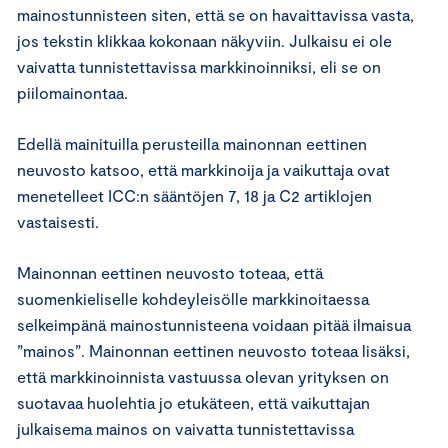
mainostunnisteen siten, että se on havaittavissa vasta,
jos tekstin klikkaa kokonaan näkyviin. Julkaisu ei ole
vaivatta tunnistettavissa markkinoinniksi, eli se on
piilomainontaa.
Edellä mainituilla perusteilla mainonnan eettinen
neuvosto katsoo, että markkinoija ja vaikuttaja ovat
menetelleet ICC:n sääntöjen 7, 18 ja C2 artiklojen
vastaisesti.
Mainonnan eettinen neuvosto toteaa, että
suomenkieliselle kohdeyleisölle markkinoitaessa
selkeimpänä mainostunnisteena voidaan pitää ilmaisua
”mainos”. Mainonnan eettinen neuvosto toteaa lisäksi,
että markkinoinnista vastuussa olevan yrityksen on
suotavaa huolehtia jo etukäteen, että vaikuttajan
julkaisema mainos on vaivatta tunnistettavissa