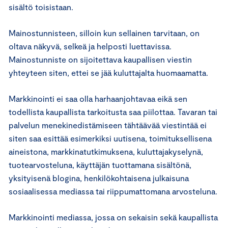
sisältö toisistaan.
Mainostunnisteen, silloin kun sellainen tarvitaan, on
oltava näkyvä, selkeä ja helposti luettavissa.
Mainostunniste on sijoitettava kaupallisen viestin
yhteyteen siten, ettei se jää kuluttajalta huomaamatta.
Markkinointi ei saa olla harhaanjohtavaa eikä sen
todellista kaupallista tarkoitusta saa piilottaa. Tavaran tai
palvelun menekinedistämiseen tähtäävää viestintää ei
siten saa esittää esimerkiksi uutisena, toimituksellisena
aineistona, markkinatutkimuksena, kuluttajakyselynä,
tuotearvosteluna, käyttäjän tuottamana sisältönä,
yksityisenä blogina, henkilökohtaisena julkaisuna
sosiaalisessa mediassa tai riippumattomana arvosteluna.
Markkinointi mediassa, jossa on sekaisin sekä kaupallista