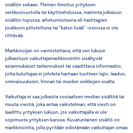
sisällön sekaan. Yleinen ilmoitus yrityksen
verkkosivustolla tai käyttöehdoissa, maininta julkaisun
sisällön lopussa, aihetunnisteena eli hashtagien
joukkoon piilotettuna tai ”katso lisää” -osiossa ei ole
riittävää.
Markkinoijan on varmistettava, että sen lukuun
julkaistuun vaikuttajamarkkinointiin sisältyvät
asianmukaiset tarkennukset tai vaadittava informaatio,
jotta kuluttajaa ei johdeta harhaan tuotteen lajin, laadun,
ominaisuuksien, hinnan tai muiden seikkojen osalta.
Vaikuttaja ei saa julkaista sosiaalisen median sisältöä tai
muuta viestiä, joka antaa vaikutelman, että viesti on
laadittu yrityksen lukuun, jos vaikuttajalla ei ole
sopimusta yrityksen kanssa. Kuvatunlainen sisältö on
markkinointia, jolla pyritään edistämään vaikuttajan omaa