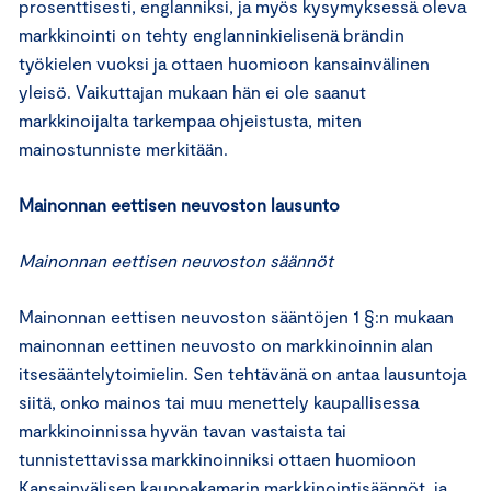
prosenttisesti, englanniksi, ja myös kysymyksessä oleva
markkinointi on tehty englanninkielisenä brändin
työkielen vuoksi ja ottaen huomioon kansainvälinen
yleisö. Vaikuttajan mukaan hän ei ole saanut
markkinoijalta tarkempaa ohjeistusta, miten
mainostunniste merkitään.
Mainonnan eettisen neuvoston lausunto
Mainonnan eettisen neuvoston säännöt
Mainonnan eettisen neuvoston sääntöjen 1 §:n mukaan
mainonnan eettinen neuvosto on markkinoinnin alan
itsesääntelytoimielin. Sen tehtävänä on antaa lausuntoja
siitä, onko mainos tai muu menettely kaupallisessa
markkinoinnissa hyvän tavan vastaista tai
tunnistettavissa markkinoinniksi ottaen huomioon
Kansainvälisen kauppakamarin markkinointisäännöt, ja