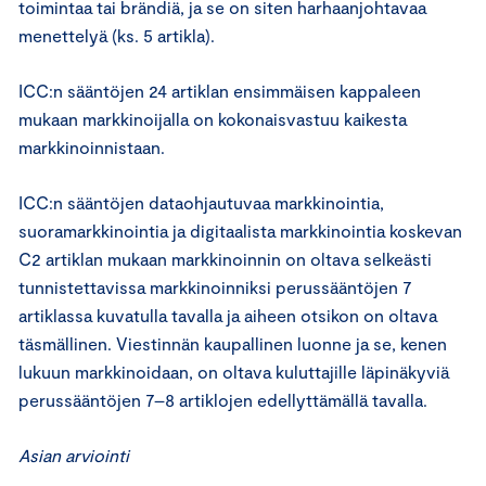
toimintaa tai brändiä, ja se on siten harhaanjohtavaa
menettelyä (ks. 5 artikla).
ICC:n sääntöjen 24 artiklan ensimmäisen kappaleen
mukaan markkinoijalla on kokonaisvastuu kaikesta
markkinoinnistaan.
ICC:n sääntöjen dataohjautuvaa markkinointia,
suoramarkkinointia ja digitaalista markkinointia koskevan
C2 artiklan mukaan markkinoinnin on oltava selkeästi
tunnistettavissa markkinoinniksi perussääntöjen 7
artiklassa kuvatulla tavalla ja aiheen otsikon on oltava
täsmällinen. Viestinnän kaupallinen luonne ja se, kenen
lukuun markkinoidaan, on oltava kuluttajille läpinäkyviä
perussääntöjen 7–8 artiklojen edellyttämällä tavalla.
Asian arviointi