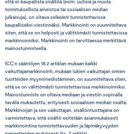
että ei-kaupallista sisältöä (esim. uutisia ja muuta
toimituksellista aineistoa tai sosiaalisen median
julkaisuja), on oltava selkeästi tunnistettavissa
kaupalliseksi viestinnäksi. Markkinointi on suunniteltava
siten, että se on helposti ja välittömästi tunnistettavissa
markkinoinniksi. Markkinointi on tarvittaessa merkittävä
mainostunnisteella.
ICC:n sääntöjen 18.2 artiklan mukaan kaikki
vaikuttajamarkkinointi, mukaan lukien vaikuttajan omien
tuotteiden myynninedistäminen, on suunniteltava siten,
että se on välittömästi tunnistettavissa markkinoinniksi.
Mainostunniste on oltava mediaan ja viestiin sopivalla
tavalla mukautettu, erityisesti sosiaalisen median osalta.
Markkinoijan ja sen vaikuttajan, sisällöntuottajana on
varmistettava, että sisältö esitetään asianmukaisesti
markkinointina tunnistettavuuden ja läpinäkyvyyden
periaatteiden mukaisesti (ks. 7 artikla).