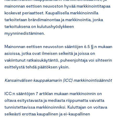
mainonnan eettisen neuvoston hyvää markkinointitapaa
koskevat periaatteet. Kaupallisella markkinoinnilla
tarkoitetaan brändimainontaa ja markkinointia, jonka
tarkoituksena on kulutushyödykkeen
myynninedistäminen.
Mainonnan eettisen neuvoston sääntöjen 6.5 §:n mukaan
asioissa, jotka ovat ilmeisen selkeitä ja joissa on
vakiintunut ratkaisukäytäntö, puheenjohtaja voi sihteerin
esittelystä tehdä päätöksen yksin.
Kansainvälisen kauppakamarin (ICC) markkinointisäännöt
ICC:n sääntöjen 7 artiklan mukaan markkinoinnin on
oltava esitystavasta ja mediasta riippumatta vaivatta
tunnistettavissa markkinoinniksi. Kuluttajan on voitava
selkeästi erottaa kaupallinen ja ei-kaupallinen