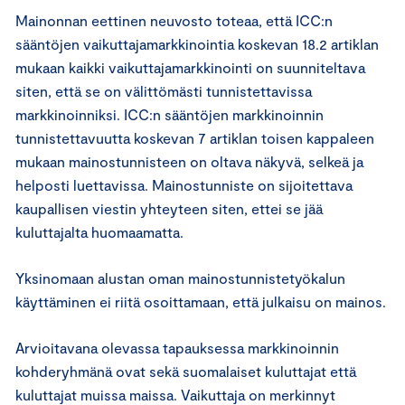
Mainonnan eettinen neuvosto toteaa, että ICC:n
sääntöjen vaikuttajamarkkinointia koskevan 18.2 artiklan
mukaan kaikki vaikuttajamarkkinointi on suunniteltava
siten, että se on välittömästi tunnistettavissa
markkinoinniksi. ICC:n sääntöjen markkinoinnin
tunnistettavuutta koskevan 7 artiklan toisen kappaleen
mukaan mainostunnisteen on oltava näkyvä, selkeä ja
helposti luettavissa. Mainostunniste on sijoitettava
kaupallisen viestin yhteyteen siten, ettei se jää
kuluttajalta huomaamatta.
Yksinomaan alustan oman mainostunnistetyökalun
käyttäminen ei riitä osoittamaan, että julkaisu on mainos.
Arvioitavana olevassa tapauksessa markkinoinnin
kohderyhmänä ovat sekä suomalaiset kuluttajat että
kuluttajat muissa maissa. Vaikuttaja on merkinnyt