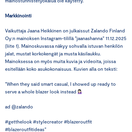
mainostunnistetyökalua ole käytetty.
Markkinointi
Vaikuttaja Jaana Heikkinen on julkaissut Zalando Finland
Oy:n mainoksen Instagram-tilillä ”jaanashanna” 11.12.2025
(liite 1). Mainoskuvassa näkyy sohvalla istuvan henkilön
jalat, mustat korkokengät ja musta käsilaukku.
Mainoksessa on myös muita kuvia ja videoita, joissa
esitellään koko asukokonaisuus. Kuvien alla on teksti:
”When they said smart casual, I showed up ready to
serve a whole blazer look instead
ad @zalando
#getthelook #stylecreator #blazeroutfit
#blazeroutfitideas”