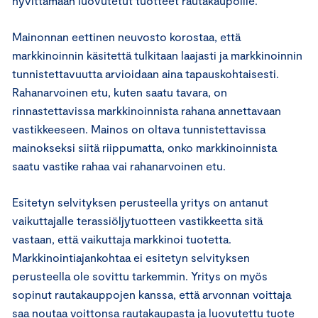
hyvittämään luovutetut tuotteet rautakaupoille.
Mainonnan eettinen neuvosto korostaa, että
markkinoinnin käsitettä tulkitaan laajasti ja markkinoinnin
tunnistettavuutta arvioidaan aina tapauskohtaisesti.
Rahanarvoinen etu, kuten saatu tavara, on
rinnastettavissa markkinoinnista rahana annettavaan
vastikkeeseen. Mainos on oltava tunnistettavissa
mainokseksi siitä riippumatta, onko markkinoinnista
saatu vastike rahaa vai rahanarvoinen etu.
Esitetyn selvityksen perusteella yritys on antanut
vaikuttajalle terassiöljytuotteen vastikkeetta sitä
vastaan, että vaikuttaja markkinoi tuotetta.
Markkinointiajankohtaa ei esitetyn selvityksen
perusteella ole sovittu tarkemmin. Yritys on myös
sopinut rautakauppojen kanssa, että arvonnan voittaja
saa noutaa voittonsa rautakaupasta ja luovutettu tuote