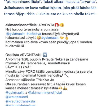
””akimanninenofficial”. Teksti alkaa ilmaisulla ”arvonta”.
Julkaisussa on kuva vaikuttajasta, joka pitää käsissään
terassiöljypurkkia. Julkaisussa on kuvan ohella teksti: