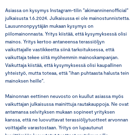
Asiassa on kysymys Instagram-tilin ”akimanninenofficial”
julkaisusta 1.6.2024. Julkaisussa ei ole mainostunnistetta.
Lausunnonpyytäjän mukaan kysymys on
piilomainonnasta. Yritys kiistää, että kysymyksessä olisi
mainos. Yritys kertoo antaneensa terassiöljyn
vaikuttajalle vastikkeetta siinä tarkoituksessa, että
vaikuttaja tekee siitä myöhemmin mainoskampanjan.
Vaikuttaja kiistää, että kysymyksessä olisi kaupallinen
yhteistyö, mutta toteaa, että ”ihan puhtaasta halusta tein
mainoksen heille”.
Mainonnan eettinen neuvosto on kuullut asiassa myös
vaikuttajan julkaisussa mainittuja rautakauppoja. Ne ovat
antamansa selvityksen mukaan sopineet yrityksen
kanssa, että ne luovuttavat terassiöljytuotteet arvonnan
voittajalle varastostaan. Yritys on lupautunut