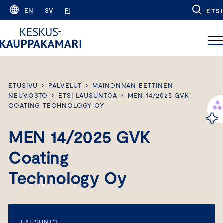
Skip
EN
SV
FI
ETSI
to
content
ETUSIVU
›
PALVELUT
›
MAINONNAN EETTINEN
NEUVOSTO
›
ETSI LAUSUNTOA
›
MEN 14/2025 GVK
COATING TECHNOLOGY OY
MEN 14/2025 GVK
Coating
Technology Oy
LAUSUNTO: