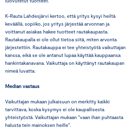
luovutetut tuotteet.
K-Rauta Lahdesjärvi kertoo, että yritys kysyi heiltä
keväällä, sopiiko, jos yritys järjestää arvonnan ja
voittanut asiakas hakee tuotteet rautakaupasta.
Rautakaupalla ei ole ollut tietoa siitä, miten arvonta
järjestettiin. Rautakauppa ei tee yhteistyötä vaikuttajan
kanssa, eikä se ole antanut lupaa käyttää kauppaansa
hankintakanavana. Vaikuttaja on käyttänyt rautakaupan
nimeä luvatta.
Median vastaus
Vaikuttajan mukaan julkaisuun on merkitty kaikki
tarvittava, koska kysymys ei ole kaupallisesta
yhteistyöstä. Vaikuttajan mukaan ”vaan ihan puhtaasta
halusta tein mainoksen heille”.