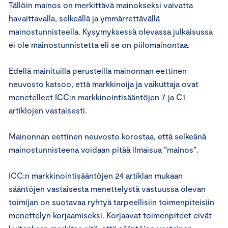
Tällöin mainos on merkittävä mainokseksi vaivatta
havaittavalla, selkeällä ja ymmärrettävällä
mainostunnisteella. Kysymyksessä olevassa julkaisussa
ei ole mainostunnistetta eli se on piilomainontaa.
Edellä mainituilla perusteilla mainonnan eettinen
neuvosto katsoo, että markkinoija ja vaikuttaja ovat
menetelleet ICC:n markkinointisääntöjen 7 ja C1
artiklojen vastaisesti.
Mainonnan eettinen neuvosto korostaa, että selkeänä
mainostunnisteena voidaan pitää ilmaisua ”mainos”.
ICC:n markkinointisääntöjen 24 artiklan mukaan
sääntöjen vastaisesta menettelystä vastuussa olevan
toimijan on suotavaa ryhtyä tarpeellisiin toimenpiteisiin
menettelyn korjaamiseksi. Korjaavat toimenpiteet eivät