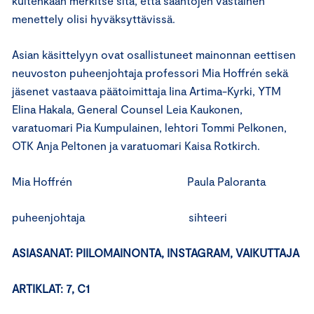
kuitenkaan merkitse sitä, että sääntöjen vastainen
menettely olisi hyväksyttävissä.
Asian käsittelyyn ovat osallistuneet mainonnan eettisen
neuvoston puheenjohtaja professori Mia Hoffrén sekä
jäsenet vastaava päätoimittaja Iina Artima-Kyrki, YTM
Elina Hakala, General Counsel Leia Kaukonen,
varatuomari Pia Kumpulainen, lehtori Tommi Pelkonen,
OTK Anja Peltonen ja varatuomari Kaisa Rotkirch.
Mia Hoffrén Paula Paloranta
puheenjohtaja sihteeri
ASIASANAT: PIILOMAINONTA, INSTAGRAM, VAIKUTTAJA
ARTIKLAT: 7, C1