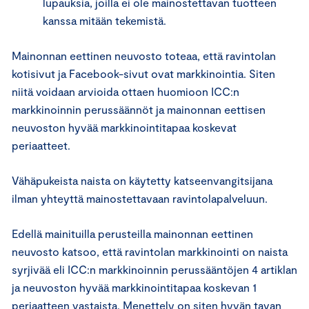
lupauksia, joilla ei ole mainostettavan tuotteen
kanssa mitään tekemistä.
Mainonnan eettinen neuvosto toteaa, että ravintolan
kotisivut ja Facebook-sivut ovat markkinointia. Siten
niitä voidaan arvioida ottaen huomioon ICC:n
markkinoinnin perussäännöt ja mainonnan eettisen
neuvoston hyvää markkinointitapaa koskevat
periaatteet.
Vähäpukeista naista on käytetty katseenvangitsijana
ilman yhteyttä mainostettavaan ravintolapalveluun.
Edellä mainituilla perusteilla mainonnan eettinen
neuvosto katsoo, että ravintolan markkinointi on naista
syrjivää eli ICC:n markkinoinnin perussääntöjen 4 artiklan
ja neuvoston hyvää markkinointitapaa koskevan 1
periaatteen vastaista. Menettely on siten hyvän tavan