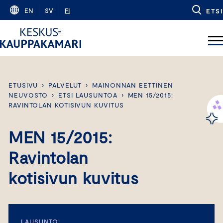
Skip
EN
SV
FI
ETSI
to
content
ETUSIVU
›
PALVELUT
›
MAINONNAN EETTINEN
NEUVOSTO
›
ETSI LAUSUNTOA
›
MEN 15/2015:
RAVINTOLAN KOTISIVUN KUVITUS
MEN 15/2015:
Ravintolan
kotisivun kuvitus
LAUSUNTO: