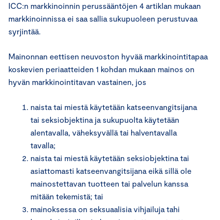
ICC:n markkinoinnin perussääntöjen 4 artiklan mukaan
markkinoinnissa ei saa sallia sukupuoleen perustuvaa
syrjintää.
Mainonnan eettisen neuvoston hyvää markkinointitapaa
koskevien periaatteiden 1 kohdan mukaan mainos on
hyvän markkinointitavan vastainen, jos
naista tai miestä käytetään katseenvangitsijana
tai seksiobjektina ja sukupuolta käytetään
alentavalla, väheksyvällä tai halventavalla
tavalla;
naista tai miestä käytetään seksiobjektina tai
asiattomasti katseenvangitsijana eikä sillä ole
mainostettavan tuotteen tai palvelun kanssa
mitään tekemistä; tai
mainoksessa on seksuaalisia vihjailuja tahi